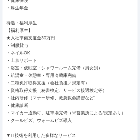
・健康保険

・厚生年金

待遇・福利厚生

【福利厚生】

★入社準備支度金30万円

・制服貸与

・ネイルOK

・上京サポート

・浴室・仮眠室・シャワールーム完備（男女別）

・給湯室・休憩室・専用冷蔵庫完備

・二種免許取得支援（会社負担／規定有）

・資格取得支援（秘書検定、サービス接遇検定等）

・社内研修（マナー研修、救急救命講習など）

・健康診断

・マイカー通勤可、駐車場完備（※営業所による/規定あり）

・クールビズ、ウォームビズ導入

▼IT技術を利用した多様なサービス
