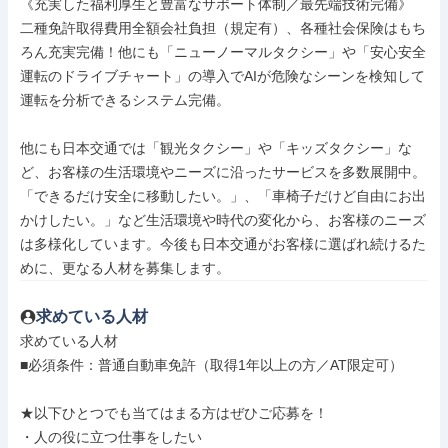
《充実した福利厚生と豊富なサポート体制／最先端技術完備》

二種免許取得費用全額会社負担（規定有）、各種社会保険はもち
ろん充実完備！他にも「ニューノーマルタクシー」や「安心安全
運転のドライブチャート」の導入でAIが危険なシーンを検知して
運転を分析できるシステム完備。

他にも日本交通では「観光タクシー」や「キッズタクシー」な
ど、お客様の生活環境やニーズに沿ったサービスを多数展開中。

「できるだけ安全に移動したい。」、「車椅子だけど自由にお出
かけしたい。」など生活環境や時代の変化から、お客様のニーズ
は多様化しています。今後も日本交通がお客様に選ばれ続けるた
めに、更なる人材を募集します。
求めている人材
求めている人材

■必須条件：普通自動車免許（取得1年以上の方／AT限定可）

★以下ひとつでも当てはまる方はぜひご応募を！

・人の役に立つ仕事をしたい
