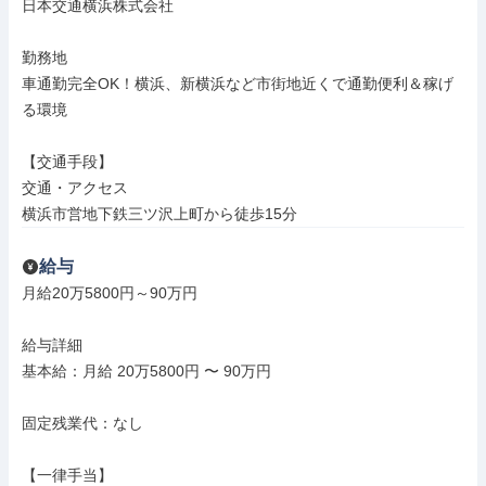
日本交通横浜株式会社

勤務地

車通勤完全OK！横浜、新横浜など市街地近くで通勤便利＆稼げ
る環境

【交通手段】

交通・アクセス

横浜市営地下鉄三ツ沢上町から徒歩15分
給与
月給20万5800円～90万円

給与詳細

基本給：月給 20万5800円 〜 90万円

固定残業代：なし

【一律手当】
