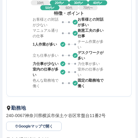
10
20
30
40
代
代
代
代
50
60
70
代
代
代〜
特徴・ポイント
お客様との対話
お客様との対話
が少ない
が多い
マニュアル通り
創意工夫の多い
の仕事
仕事
チーム作業が多
1人作業が多い
い
デスクワークが
立ち仕事が多い
多い
力仕事が少ない
力仕事が多い
室内の仕事が多
室外の仕事が多
い
い
色んな勤務地で
固定の勤務地で
働く
働く
勤務地
240-0067神奈川県横浜市保土ケ谷区常盤台11番2号
Googleマップで開く