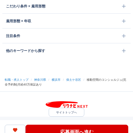
こだわり条件 × 雇用形態
雇用形態 × 年収
注目条件
他のキーワードから探す
転職・求人トップ
/
神奈川県
/
横浜市
/
保土ケ谷区
/
移動空間のコンシェルジュ|完
全予約制|月給40万保証あり
サイトトップへ
中途採用をご検討の企業様
利用規約・プライバシーポリシー
サイトマップ
ヘルプ・お問い合わせ
応募画面へ進む