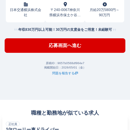
日本交通横浜株式会
〒240-0067神奈川
月給20万5800円～
社
県横浜市保土ケ谷区
90万円
常盤台
年収830万円以上可能！30万円の支度金をご用意！未経験可
応募画面へ進む
原稿ID：
9657b0568df964e7
掲載開始日：
2026/05/01（金）
問題を報告する
職種と勤務地が似ている求人
正社員
10tローリー車ドライバー