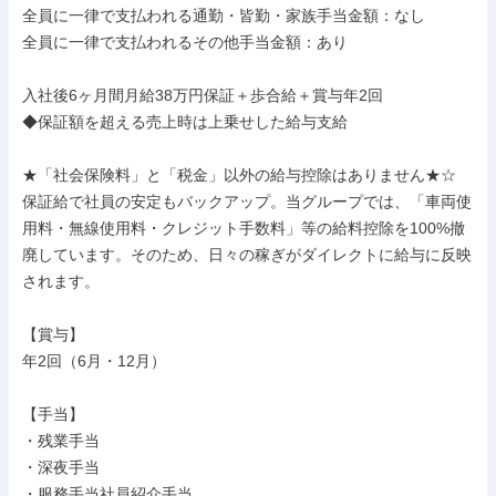
全員に一律で支払われる通勤・皆勤・家族手当金額：なし

全員に一律で支払われるその他手当金額：あり

入社後6ヶ月間月給38万円保証＋歩合給＋賞与年2回

◆保証額を超える売上時は上乗せした給与支給

★「社会保険料」と「税金」以外の給与控除はありません★☆

保証給で社員の安定もバックアップ。当グループでは、「車両使
用料・無線使用料・クレジット手数料」等の給料控除を100%撤
廃しています。そのため、日々の稼ぎがダイレクトに給与に反映
されます。

【賞与】

年2回（6月・12月）

【手当】

・残業手当

・深夜手当

・服務手当社員紹介手当
