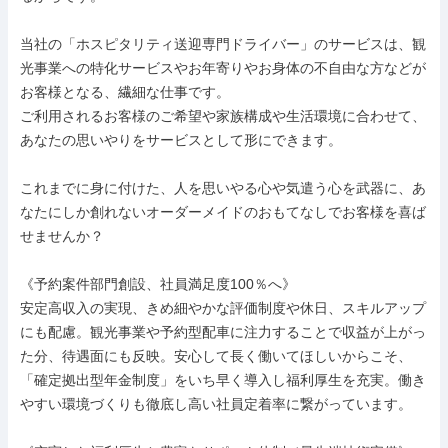
当社の「ホスピタリティ送迎専門ドライバー」のサービスは、観
光事業への特化サービスやお年寄りやお身体の不自由な方などが
お客様となる、繊細な仕事です。

ご利用されるお客様のご希望や家族構成や生活環境に合わせて、
あなたの思いやりをサービスとして形にできます。

これまでに身に付けた、人を思いやる心や気遣う心を武器に、あ
なたにしか創れないオーダーメイドのおもてなしでお客様を喜ば
せませんか？

《予約案件部門創設、社員満足度100％へ》

安定高収入の実現、きめ細やかな評価制度や休日、スキルアップ
にも配慮。観光事業や予約型配車に注力することで収益が上がっ
た分、待遇面にも反映。安心して長く働いてほしいからこそ、
「確定拠出型年金制度」をいち早く導入し福利厚生を充実。働き
やすい環境づくりも徹底し高い社員定着率に繋がっています。
