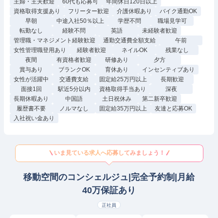
主婦・主夫歓迎
60代も応募可
年間休日120日以上
資格取得支援あり
フリーター歓迎
介護休暇あり
バイク通勤OK
早朝
中途入社50％以上
学歴不問
職場見学可
転勤なし
経験不問
英語
未経験者歓迎
管理職・マネジメント経験歓迎
通勤交通費全額支給
午前
女性管理職登用あり
経験者歓迎
ネイルOK
残業なし
夜間
有資格者歓迎
研修あり
夕方
賞与あり
ブランクOK
育休あり
インセンティブあり
女性が活躍中
交通費支給
固定給25万円以上
長期歓迎
面接1回
駅近5分以内
資格取得手当あり
深夜
長期休暇あり
中国語
土日祝休み
第二新卒歓迎
履歴書不要
ノルマなし
固定給35万円以上
友達と応募OK
入社祝い金あり
いま見ている求人へ応募してみましょう！
移動空間のコンシェルジュ|完全予約制|月給
40万保証あり
正社員