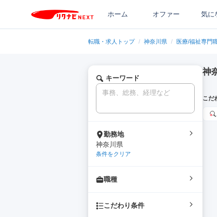
ホーム
オファー
気に
転職・求人トップ
/
神奈川県
/
医療/福祉専門
神
キーワード
こだ
勤務地
神奈川県
条件をクリア
職種
こだわり条件