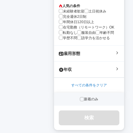
人気の条件
未経験者歓迎
土日祝休み
完全週休2日制
年間休日120日以上
在宅勤務（リモートワーク）OK
転勤なし
服装自由
年齢不問
学歴不問
語学力を活かせる
雇用形態
年収
すべての条件をクリア
新着のみ
検索