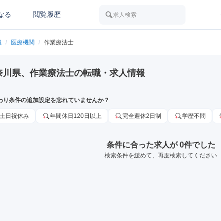
なる
閲覧履歴
求人検索
職
/
医療機関
/
作業療法士
奈川県、作業療法士の転職・求人情報
わり条件の追加設定を忘れていませんか？
土日祝休み
年間休日120日以上
完全週休2日制
学歴不問
条件に合った求人が 0件でした
検索条件を緩めて、再度検索してください