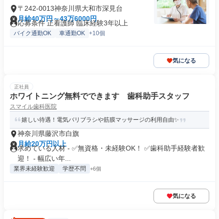
〒242-0013神奈川県大和市深見台
月給40万円～43万6000円
応募条件 正看護師 臨床経験3年以上
バイク通勤OK
車通勤OK
+10個
気になる
正社員
ホワイトニング無料でできます 歯科助手スタッフ
スマイル歯科医院
嬉しい待遇！電気バリブラシや筋膜マッサージの利用自由✨
神奈川県藤沢市白旗
月給20万円以上
求めている人材 - ✅無資格・未経験OK！ ✅歯科助手経験者歓
迎！ - 幅広い年...
業界未経験歓迎
学歴不問
+6個
気になる