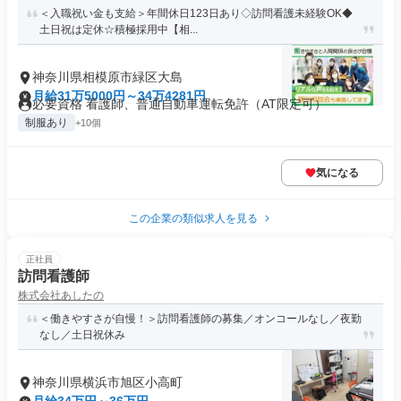
＜入職祝い金も支給＞年間休日123日あり◇訪問看護未経験OK◆
土日祝は定休☆積極採用中【相...
神奈川県相模原市緑区大島
月給31万5000円～34万4281円
必要資格 看護師、普通自動車運転免許（AT限定可）
制服あり
+10個
気になる
この企業の類似求人を見る
正社員
訪問看護師
株式会社あしたの
＜働きやすさが自慢！＞訪問看護師の募集／オンコールなし／夜勤
なし／土日祝休み
神奈川県横浜市旭区小高町