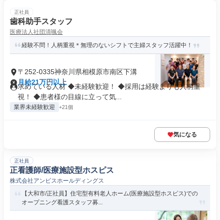
正社員
歯科助手スタッフ
医療法人社団清颯会
経験不問！人柄重視＊無理のないシフトで主婦スタッフ活躍中！
〒252-0335神奈川県相模原市南区下溝
月給21万円以上
求めている人材 ◆未経験歓迎！ ◆採用は経験よりも人柄重
視！ ◆患者様の目線に立って気...
業界未経験歓迎
+21個
気になる
正社員
正看護師/医療施設型ホスピス
株式会社アンビスホールディングス
【大和市/正社員】住宅型有料老人ホーム(医療施設型ホスピス)での
オープニング看護スタッフ募...