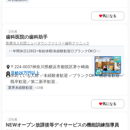
気になる
正社員
歯科医院の歯科助手
医療法人社団ニュータウンファミリー歯科クリニック
年間休日128日+有給休暇/未経験歓迎◎ブランクOK◎
〒224-0037神奈川県横浜市都筑区茅ケ崎南
月給26万円以上
求めている人材 ✅未経験者歓迎 ✅ブランクOK ✅経験者歓迎 ✅
既卒歓迎／第二新卒歓迎...
業界未経験歓迎
+23個
気になる
正社員
NEWオープン放課後等デイサービスの機能訓練指導員