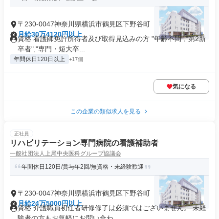
〒230-0047神奈川県横浜市鶴見区下野谷町
月給30万4120円以上
資格 看護師免許所得者及び取得見込みの方 "年齢不問","第2新
卒者","専門・短大卒...
年間休日120日以上
+17個
気になる
この企業の類似求人を見る
正社員
リハビリテーション専門病院の看護補助者
一般社団法人上尾中央医科グループ協議会
年間休日120日/賞与年2回/無資格・未経験歓迎
〒230-0047神奈川県横浜市鶴見区下野谷町
月給24万5000円以上
資格 介護職員初任者研修修了は必須ではございません。 未経
験者の方もお気軽にお問い合わ...