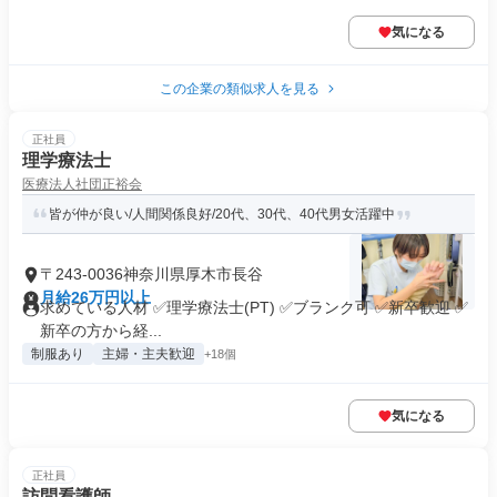
気になる
この企業の類似求人を見る
正社員
理学療法士
医療法人社団正裕会
皆が仲が良い/人間関係良好/20代、30代、40代男女活躍中
〒243-0036神奈川県厚木市長谷
月給26万円以上
求めている人材 ✅理学療法士(PT) ✅ブランク可 ✅新卒歓迎 ✅
新卒の方から経...
制服あり
主婦・主夫歓迎
+18個
気になる
正社員
訪問看護師