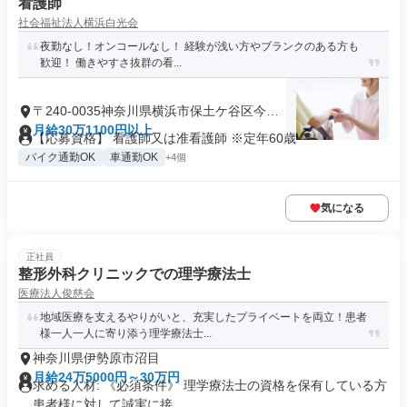
看護師
社会福祉法人横浜白光会
夜勤なし！オンコールなし！ 経験が浅い方やブランクのある方も
歓迎！ 働きやすさ抜群の看...
〒240-0035神奈川県横浜市保土ケ谷区今井
町
月給30万1100円以上
【応募資格】 看護師又は准看護師 ※定年60歳
バイク通勤OK
車通勤OK
+4個
気になる
正社員
整形外科クリニックでの理学療法士
医療法人俊慈会
地域医療を支えるやりがいと、充実したプライベートを両立！患者
様一人一人に寄り添う理学療法士...
神奈川県伊勢原市沼目
月給24万5000円～30万円
求める人材: 《必須条件》 理学療法士の資格を保有している方
患者様に対して誠実に接...