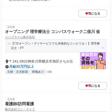
気になる
正社員
オープニング 理学療法士 コンパスウォーク二俣川 仮
リハプライム株式会社
【7月オープン！デイサービスでも本格的なリハビリを！】理学療
法士・PT
〒241-0822神奈川県横浜市旭区さちが丘
月給35万円以上
主婦・主夫歓迎
研修あり
+3個
気になる
正社員
看護師/訪問看護
株式会社ワン・ライフ