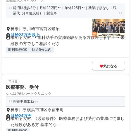
医療法人スマイルアース
鷺沼駅徒歩3分｜月給23万円〜｜年休125日〜｜残業ほぼなし（残
業代1分単位支給）｜髪色ネ...
神奈川県川崎市宮前区鷺沼
月給23万円以上
求める人材: ・歯科助手の実務経験がある方歓迎します！ ・未
経験の方でもご相談くださ...
即日勤務OK
駅近5分以内
気になる
正社員
医療事務、受付
なんば内科ハートクリニック
医療事務常勤
神奈川県横浜市旭区今宿東町
月給24万円
求める人材: 《必須条件》 医療事務および受付の業務に従事し
た経験がある方 基本的な...
即日勤務OK