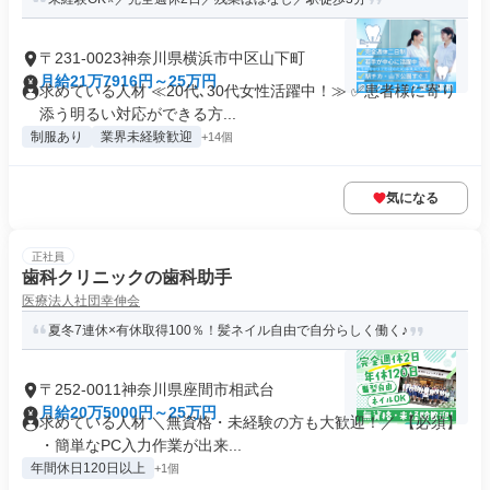
〒231-0023神奈川県横浜市中区山下町
月給21万7916円～25万円
求めている人材 ≪20代､30代女性活躍中！≫ ✅患者様に寄り
添う明るい対応ができる方...
制服あり
業界未経験歓迎
+14個
気になる
正社員
歯科クリニックの歯科助手
医療法人社団幸伸会
夏冬7連休×有休取得100％！髪ネイル自由で自分らしく働く♪
〒252-0011神奈川県座間市相武台
月給20万5000円～25万円
求めている人材 ＼無資格・未経験の方も大歓迎！／ 【必須】
・簡単なPC入力作業が出来...
年間休日120日以上
+1個