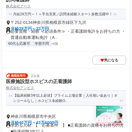
株式会社アース
月給29万円～！＋手当充実／訪問未経験スタート多数活躍中！
〒252-0134神奈川県相模原市緑区下九沢
月給29万円～33万円
必要資格・経験 ≪必須条件≫ ・正看護師免許をお持ちの方 ・
普通自動車運転免許（A...
60代も応募可
学歴不問
+6個
気になる
正社員
医療施設型ホスピスの正看護師
株式会社アンビス
【臨床経験3年以上必須】プライム上場企業｜入社祝い金あり｜オ
ンコールなし｜ホスピス未経験O...
神奈川県相模原市中央区
月給40万円～43万6000円
求める人材: 【 応募条件 】 ■正看護師の資格をお持ちの方
■臨床経験3年以上 ...