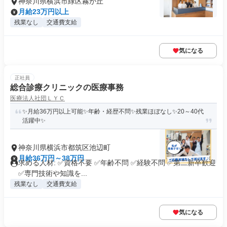
神奈川県横浜市緑区霧が丘
月給23万円以上
残業なし
交通費支給
気になる
正社員
総合診療クリニックの医療事務
医療法人社団ＬＹＣ
✨月給36万円以上可能✨年齢・経歴不問✨残業ほぼなし✨20～40代
活躍中✨
神奈川県横浜市都筑区池辺町
月給36万円～38万円
求める人材: ✅資格不要 ✅年齢不問 ✅経験不問 ✅第二新卒歓迎
✅専門技術や知識を...
残業なし
交通費支給
気になる