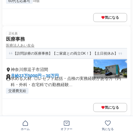
60代も応募可
+8個
気になる
正社員
医療事務
医療法人あい友会
【訪問診療の医療事務】【ご家庭との両立OK！】【土日祝休み】
神奈川県逗子市沼間
月給23万5000円～30万円
求める人材: ◎レセプト総括・点検の実務経験がある方（内
科・外科・在宅科での勤務経験...
交通費支給
気になる
正社員
耳鼻咽喉科クリニック受付事務・診療補助
ホーム
オファー
気になる