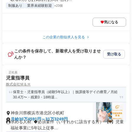
制服あり
業界未経験歓迎
+23個
気になる
この企業の類似求人を見る
この条件を保存して、新着求人を受け取りませ
受け取る
んか？
正社員
児童指導員
株式会社Ｍ＆Ｈ
保育士・児童指導員（経験5年以上）｜放課後等デイの療育／月給
30.4万〜・残業0・18時退...
神奈川県横浜市港北区小机町
月給30万4591円～31万3249円
求める人材: ◆必須要件（いずれかに該当する方） 【1】児童
福祉事業に5年以上従事...