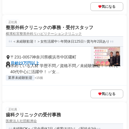
気になる
正社員
整形外科クリニックの事務・受付スタッフ
横濱松宮整形外科リハビリテーションクリニック
＜未経験歓迎！＞女性活躍中✨年間休日125日✨賞与年2回あり
〒231-0057神奈川県横浜市中区曙町
月給23万円以上
求めている人材 学歴不問／資格不問／未経験歓迎！ ✅20代～
40代中心に活躍中！ ✅女...
業界未経験歓迎
+15個
気になる
正社員
歯科クリニックの受付事務
医療法人社団船洲会
未経験OK⭐／完全週休2日／残業ほぼなし／駅徒歩3分