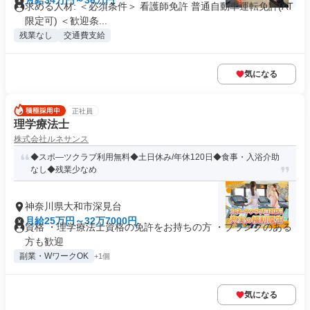
月給34万円～36万円
求める人材: ＜必須条件＞ 看護師免許 普通自動車運転免許(AT
限定可) ＜歓迎条...
残業なし
交通費支給
気になる
正社員
理学療法士
株式会社ルネサンス
◆スポ―ツクラブ利用無料◆土日休み/年休120日◆食事・入浴介助
なし◆残業少なめ
神奈川県大和市深見台
月給25万円～32万7000円
資格 ・理学療法士資格の免許をお持ちの方 ・ブランクのある
方も歓迎
副業・WワークOK
+1個
気になる