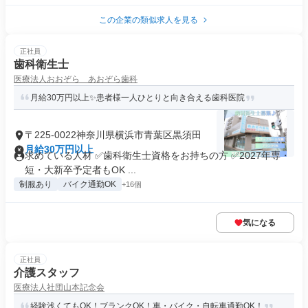
この企業の類似求人を見る
正社員
歯科衛生士
医療法人おおぞら あおぞら歯科
月給30万円以上✨患者様一人ひとりと向き合える歯科医院
〒225-0022神奈川県横浜市青葉区黒須田
月給30万円以上
求めている人材 ✅歯科衛生士資格をお持ちの方 ✅2027年専・
短・大新卒予定者もOK ...
制服あり
バイク通勤OK
+16個
気になる
正社員
介護スタッフ
医療法人社団山本記念会
経験浅くてもOK！ブランクOK！車・バイク・自転車通勤OK！