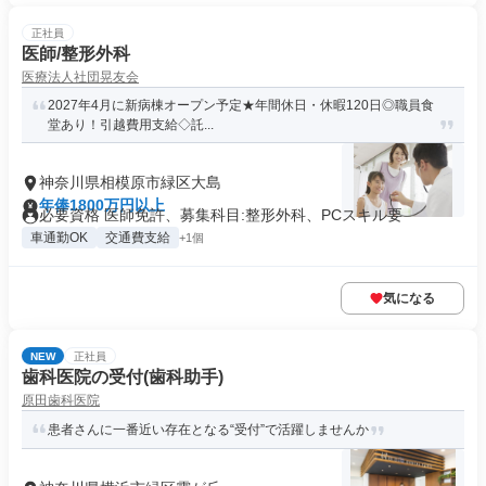
正社員
医師/整形外科
医療法人社団晃友会
2027年4月に新病棟オープン予定★年間休日・休暇120日◎職員食
堂あり！引越費用支給◇託...
神奈川県相模原市緑区大島
年俸1800万円以上
必要資格 医師免許、募集科目:整形外科、PCスキル要
車通勤OK
交通費支給
+1個
気になる
NEW
正社員
歯科医院の受付(歯科助手)
原田歯科医院
患者さんに一番近い存在となる“受付”で活躍しませんか