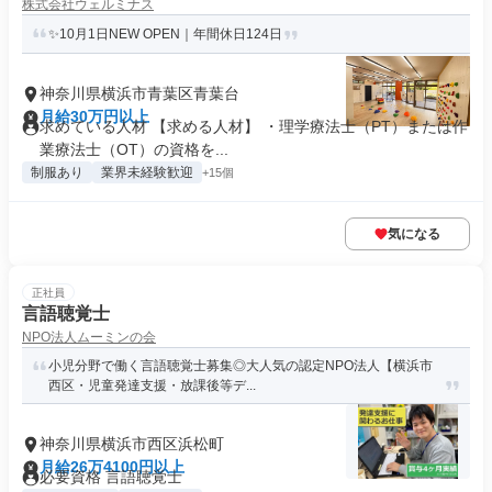
株式会社ウェルミナス
✨10月1日NEW OPEN｜年間休日124日
神奈川県横浜市青葉区青葉台
月給30万円以上
求めている人材 【求める人材】 ・理学療法士（PT）または作
業療法士（OT）の資格を...
制服あり
業界未経験歓迎
+15個
気になる
正社員
言語聴覚士
NPO法人ムーミンの会
小児分野で働く言語聴覚士募集◎大人気の認定NPO法人【横浜市
西区・児童発達支援・放課後等デ...
神奈川県横浜市西区浜松町
月給26万4100円以上
必要資格 言語聴覚士