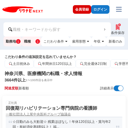
会員登録
ログイン
職種・キーワードから探す
条件保存
勤務地
職種
こだわり条件
雇用形態
年収
新着のみ
1
1
こだわり条件の追加設定を忘れていませんか？
土日祝休み
年間休日120日以上
完全週休2日制
学歴
神奈川県、医療機関の転職・求人情報
3664
件以上
1
〜
100
件目を表示中
関連度順
新着順
詳細表示
正社員
回復期リハビリテーション専門病院の看護師
一般社団法人上尾中央医科グループ協議会
☆日勤のみも大歓迎☆ 残業ほぼなし！年休120日以上・賞与年2
回・有給消化率8割以上！ 福...