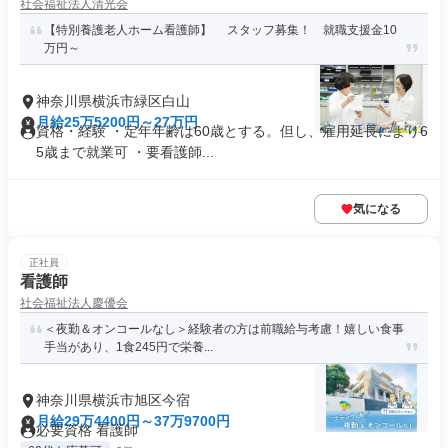
社会福祉法人清光会
【特別養護老人ホーム看護師】 スタッフ募集！ 就職支援金10
万円～
神奈川県横浜市緑区白山
月給25万5200円～27万円
資格・経験 ・定年年齢は60歳とする。但し、雇用延長により6
5歳まで就業可 ・要看護師...
気になる
正社員
看護師
社会福祉法人慶優会
＜夜勤＆オンコールなし＞経験者の方は前職給与考慮！嬉しい食事
手当があり、1食245円で栄養...
神奈川県横浜市旭区今宿
月給29万4400円～37万9700円
必要資格 看護師