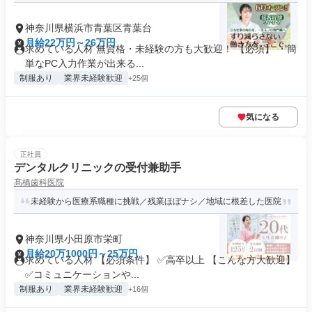
神奈川県横浜市青葉区青葉台
月給22万円～26万円
求めている人材 無資格・未経験の方も大歓迎！ 【必須】 ・簡
単なPC入力作業が出来る...
制服あり
業界未経験歓迎
+25個
気になる
正社員
デンタルクリニックの受付兼助手
髙橋歯科医院
未経験から医療系職種に挑戦／残業ほぼナシ／地域に根差した医院
神奈川県小田原市栄町
月給20万1000円～25万円
求めている人材 【必須条件】 ✅高卒以上 【こんな方大歓迎】
✅コミュニケーションや...
制服あり
業界未経験歓迎
+16個