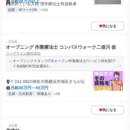
月給28万円以上
求めている人材 理学療法士有資格者
副業・WワークOK
+15個
気になる
正社員
オープニング 作業療法士 コンパスウォーク二俣川 仮
リハプライム株式会社
オープニングスタッフ/7月オープン/作業療法士/リハビリ特化型/デ
イ未経験OK/完全週休2...
〒241-0822神奈川県横浜市旭区さちが丘
月給36万円～40万円
主婦・主夫歓迎
研修あり
+3個
気になる
正社員