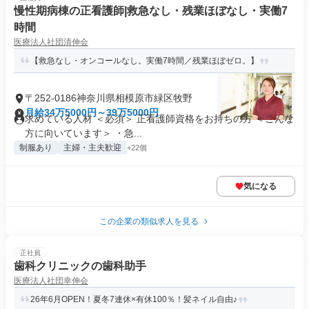
慢性期病棟の正看護師|救急なし・残業ほぼなし・実働7
時間
医療法人社団清伸会
【救急なし・オンコールなし。実働7時間／残業ほぼゼロ。】
〒252-0186神奈川県相模原市緑区牧野
月給34万5000円～39万5000円
求めている人材 ＜必須＞ 正看護師資格をお持ちの方 ＜こんな
方に向いています＞ ・急...
制服あり
主婦・主夫歓迎
+22個
気になる
この企業の類似求人を見る
正社員
歯科クリニックの歯科助手
医療法人社団幸伸会
26年6月OPEN！夏冬7連休×有休100％！髪ネイル自由♪