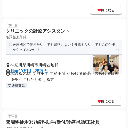
気になる
正社員
クリニックの診療アシスタント
相澤整形外科
医療機関で働きたい！でも資格もない！知識もない！でもこの仕事
をやってみたい！
神奈川県川崎市川崎区昭和
月給20万円～25万円
求める人材: 学歴不問 年齢不問 ※経験者優遇、未経験者歓迎
※長期にわたり働ける方...
交通費支給
気になる
正社員
鷺沼駅徒歩3分/歯科助手/受付/診療補助/正社員