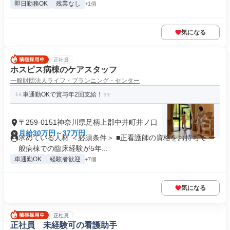
即日勤務OK
残業なし
+1個
気になる
正社員
ホスピス病棟のケアスタッフ
一般財団法人ライフ・プランニング・センター
車通勤OKで賞与年2回支給！
〒259-0151神奈川県足柄上郡中井町井ノ口
月給30万円～37万円
求めている人材 ＜必須条件＞ ■正看護師の資格をお持ちで 一
般病棟での臨床経験が5年...
車通勤OK
経験者歓迎
+7個
気になる
正社員
正社員 未経験可の看護助手