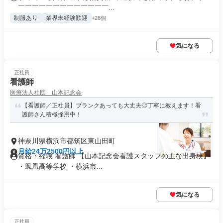
￣￣￣￣￣￣￣￣￣￣￣￣￣...
制服あり
業界未経験歓迎
+26個
気になる
正社員
看護師
医療法人社団 山本記念会
【看護師／正社員】ブランクあっても大丈夫◎丁寧に教えます！看
護師さん積極採用中！
神奈川県横浜市都筑区東山田町
月給24万2500円以上
資格・経験 看護師 【山本記念会看護スタッフの主な出身校】
・鳳凰高等学校 ・横浜市...
気になる
正社員