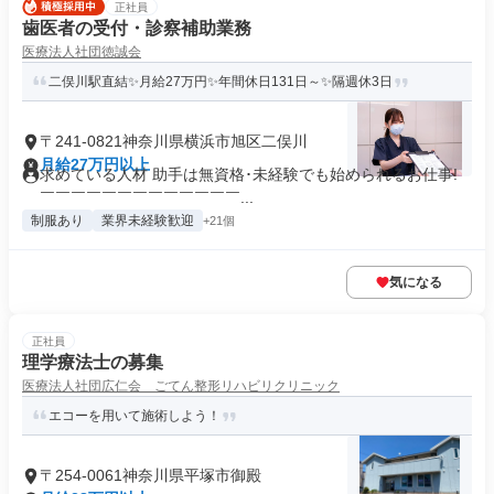
正社員
歯医者の受付・診察補助業務
医療法人社団徳誠会
二俣川駅直結✨月給27万円✨年間休日131日～✨隔週休3日
〒241-0821神奈川県横浜市旭区二俣川
月給27万円以上
求めている人材 助手は無資格･未経験でも始められるお仕事!
￣￣￣￣￣￣￣￣￣￣￣￣￣...
制服あり
業界未経験歓迎
+21個
気になる
正社員
理学療法士の募集
医療法人社団広仁会 ごてん整形リハビリクリニック
エコーを用いて施術しよう！
〒254-0061神奈川県平塚市御殿