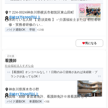
〒224-0024神奈川県横浜市都筑区東山田町
月給19万6300円以上
求めている人材 【 必須資格 】 ✅介護福祉士または 初任者研
修・実務者研修の い...
バイク通勤OK
早朝
+13個
気になる
正社員
看護師
社会福祉法人すぎな会
【看護師】オンコールなし！！日勤のみ◎資格があれば未経験・ブ
ランクがあってもOK！
神奈川県厚木市小野
月給21万500円以上
資格・経験 要普通免許、看護師免許※准看護師も可
バイク通勤OK
車通勤OK
+3個