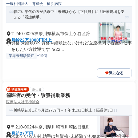
一般社団法人 育成会 横浜病院
幅広い年代の方が活躍中！未経験から【正社員】に！医療現場を支
える「看護助手」
〒240-0025神奈川県横浜市保土ケ谷区狩場
町
月給22万1000円以上
資格 未経験OK 資格や経験はないけれど医療機関で看護の仕事
をしたい方歓迎です ※22...
業界未経験歓迎
+19個
気になる
正社員
歯医者の受付・診察補助業務
医療法人社団徳誠会
川崎駅徒歩1分✨月給27万円～！年休131日以上！隔週休3日
〒210-0024神奈川県川崎市川崎区日進町
月給27万円
求めている人材 助手は無資格･未経験でも始められるお仕事!