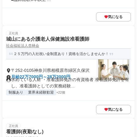
気になる
正社員
城山にある介護老人保健施設准看護師
社会福祉法人杏林会
２５万円の入社祝い金制度あり！資格を活かしませんか！
〒252-0105神奈川県相模原市緑区久保沢
月給22万7000円～28万2000円
求めている人材 ・准看護師免許の有資格者 准看護師免許を有
し、准看護師としての実務経験...
制服あり
業界未経験歓迎
+22個
気になる
正社員
看護師(夜勤なし)