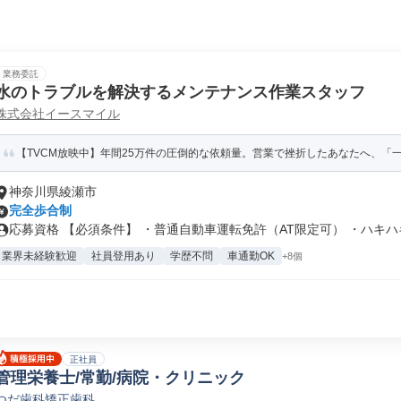
業務委託
水のトラブルを解決するメンテナンス作業スタッフ
株式会社イースマイル
【TVCM放映中】年間25万件の圧倒的な依頼量。営業で挫折したあなたへ、「一生
神奈川県綾瀬市
完全歩合制
応募資格 【必須条件】 ・普通自動車運転免許（AT限定可） ・ハキハキ.
業界未経験歓迎
社員登用あり
学歴不問
車通勤OK
+8個
正社員
管理栄養士/常勤/病院・クリニック
つだ歯科矯正歯科