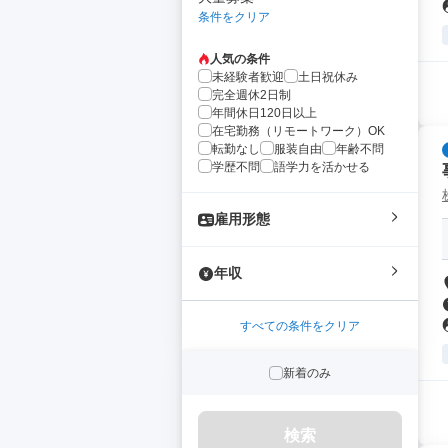
条件をクリア
人気の条件
未経験者歓迎
土日祝休み
完全週休2日制
年間休日120日以上
在宅勤務（リモートワーク）OK
転勤なし
服装自由
年齢不問
学歴不問
語学力を活かせる
雇用形態
年収
すべての条件をクリア
新着のみ
検索