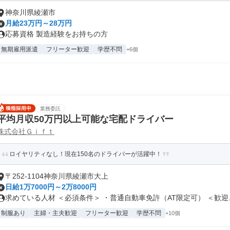
神奈川県綾瀬市
月給23万円～28万円
応募資格 製造経験をお持ちの方
無期雇用派遣
フリーター歓迎
学歴不問
+6個
業務委託
平均月収50万円以上可能な宅配ドライバー
株式会社Ｇｉｆｔ
ロイヤリティなし！現在150名のドライバーが活躍中！
〒252-1104神奈川県綾瀬市大上
日給1万7000円～2万8000円
求めている人材 ＜必須条件＞ ・普通自動車免許（AT限定可） ＜歓迎..
制服あり
主婦・主夫歓迎
フリーター歓迎
学歴不問
+10個