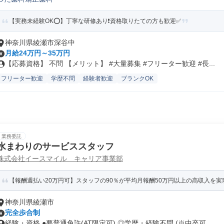
【実務未経験OK⭕️】丁寧な研修あり❗️資格取りたての方も歓迎✅️
神奈川県綾瀬市深谷中
月給24万円～35万円
【応募資格】 不問 【メリット】 #大量募集 #フリーター歓迎 #長...
フリーター歓迎
学歴不問
経験者歓迎
ブランクOK
業務委託
水まわりのサービススタッフ
株式会社イースマイル キャリア事業部
【報酬週払い20万円可】スタッフの90％が平均月報酬50万円以上の高収入を実
神奈川県綾瀬市
完全歩合制
経験・資格 ●要普通免許(AT限定可) ◎学歴・経験不問 (※中卒可...