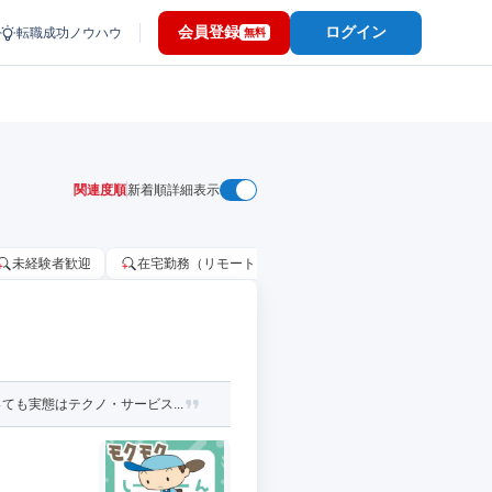
会員登録
ログイン
転職成功ノウハウ
無料
関連度順
新着順
詳細表示
未経験者歓迎
在宅勤務（リモートワーク）OK
家賃補助・住宅手当
も実態はテクノ・サービス...