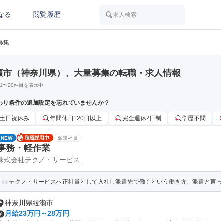
なる
閲覧履歴
求人検索
募集
瀬市（神奈川県）、大量募集の転職・求人情報
1
〜
20
件目を表示中
わり条件の追加設定を忘れていませんか？
土日祝休み
年間休日120日以上
完全週休2日制
学歴不問
NEW
派遣社員
事務・軽作業
株式会社テクノ・サービス
テクノ・サービスへ正社員として入社し派遣先で働くという働き方。派遣と言って
神奈川県綾瀬市
月給23万円～28万円