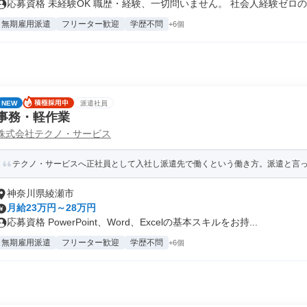
応募資格 未経験OK 職歴・経験、一切問いません。 社会人経験ゼロの..
無期雇用派遣
フリーター歓迎
学歴不問
+6個
NEW
派遣社員
事務・軽作業
株式会社テクノ・サービス
テクノ・サービスへ正社員として入社し派遣先で働くという働き方。派遣と言って
神奈川県綾瀬市
月給23万円～28万円
応募資格 PowerPoint、Word、Excelの基本スキルをお持...
無期雇用派遣
フリーター歓迎
学歴不問
+6個