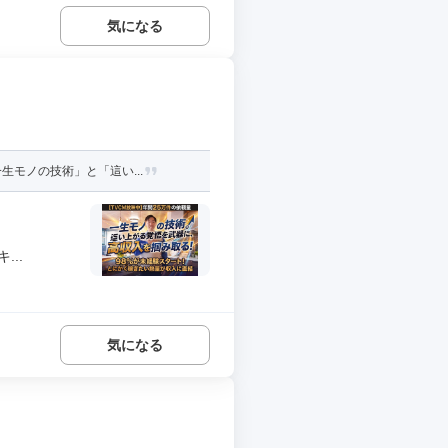
気になる
モノの技術」と「這い...
..
気になる