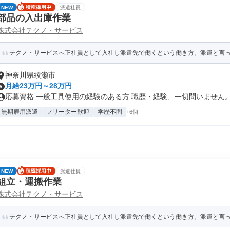
NEW
派遣社員
部品の入出庫作業
株式会社テクノ・サービス
テクノ・サービスへ正社員として入社し派遣先で働くという働き方。派遣と言って
神奈川県綾瀬市
月給23万円～28万円
応募資格 一般工具使用の経験のある方 職歴・経験、一切問いません。 .
無期雇用派遣
フリーター歓迎
学歴不問
+6個
NEW
派遣社員
組立・運搬作業
株式会社テクノ・サービス
テクノ・サービスへ正社員として入社し派遣先で働くという働き方。派遣と言って