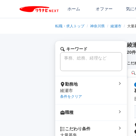
ホーム
オファー
気に
転職・求人トップ
/
神奈川県
/
綾瀬市
/
大量
綾
キーワード
20
件
こだ
勤務地
綾瀬市
条件をクリア
職種
こだわり条件
大量募集