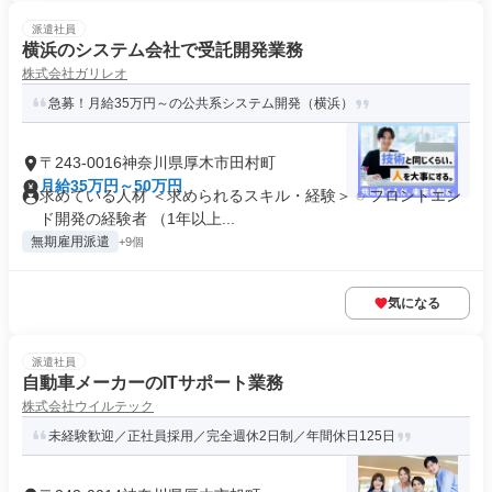
派遣社員
横浜のシステム会社で受託開発業務
株式会社ガリレオ
急募！月給35万円～の公共系システム開発（横浜）
〒243-0016神奈川県厚木市田村町
月給35万円～50万円
求めている人材 ＜求められるスキル・経験＞ ◌ フロントエン
ド開発の経験者 （1年以上...
無期雇用派遣
+9個
気になる
派遣社員
自動車メーカーのITサポート業務
株式会社ウイルテック
未経験歓迎／正社員採用／完全週休2日制／年間休日125日