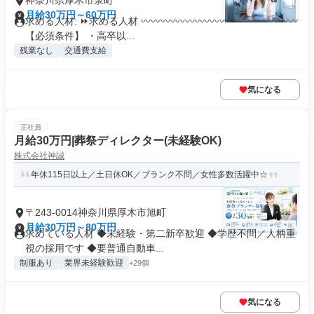
神奈川県厚木市泉町
月給30万円～60万円
求める人材: ⏩求める人材 〰〰〰〰〰〰〰〰〰〰〰〰〰〰〰〰
【必須条件】 ・高卒以...
残業なし
交通費支給
気になる
正社員
月給30万円|葬祭ディレクター(未経験OK)
株式会社神誠
年休115日以上／土日休OK／ブランク不問／女性多数活躍中☆
〒243-0014神奈川県厚木市旭町
月給30万円～80万円
求めている人材 ◆未経験・第二新卒歓迎 ◆学歴不問／人柄重
視の採用です ◆要普通自動車...
制服あり
業界未経験歓迎
+29個
気になる