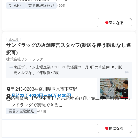
制服あり
業界未経験歓迎
+29個
気になる
正社員
サンドラッグの店舗運営スタッフ(転居を伴う転勤なし選
択可)
株式会社サンドラッグ
東証プライム上場企業！20・30代活躍中！月3日の希望休OK／販
売ノルマなし／年収例32歳...
〒243-0203神奈川県厚木市下荻野
月給22万4030円～34万4430円
応募資格 【学歴不問】 ※未経験者歓迎／第二新卒者歓迎 ＼サ
ンドラッグで実現できるこ...
業界未経験歓迎
+11個
気になる