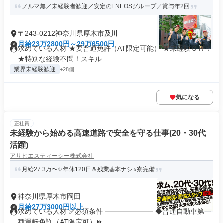
ノルマ無／未経験者歓迎／安定のENEOSグループ／賞与年2回
〒243-0212神奈川県厚木市及川
月給23万2800円～29万6500円
求めている人材 ★要普通免許（AT限定可能） ★未経験ＯＫ！
★特別な経験不問！スキル...
業界未経験歓迎
+28個
気になる
正社員
未経験から始める高速道路で安全を守る仕事(20・30代
活躍)
アサヒエスティーシー株式会社
月給27.3万〜✨年休120日＆残業基本ナシ⭐寮完備
神奈川県厚木市岡田
月給27万3000円以上
求めている人材 ✅必須条件 ━━━━━━━ ◆普通自動車第一
種運転免許（AT限定可）⏩...