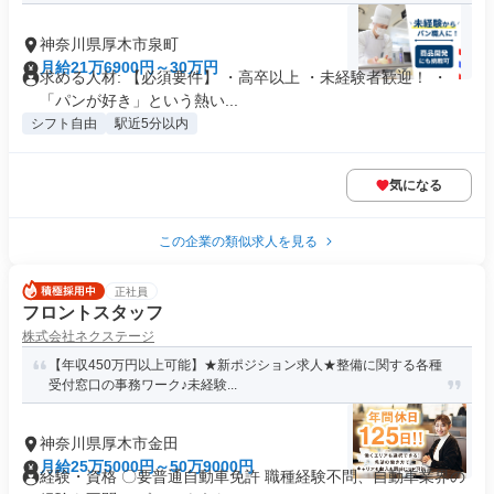
神奈川県厚木市泉町
月給21万6900円～30万円
求める人材: 【必須要件】 ・高卒以上 ・未経験者歓迎！ ・
「パンが好き」という熱い...
シフト自由
駅近5分以内
気になる
この企業の類似求人を見る
正社員
フロントスタッフ
株式会社ネクステージ
【年収450万円以上可能】★新ポジション求人★整備に関する各種
受付窓口の事務ワーク♪未経験...
神奈川県厚木市金田
月給25万5000円～50万9000円
経験・資格 〇要普通自動車免許 職種経験不問、自動車業界の