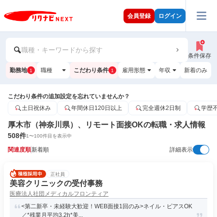
会員登録
ログイン
職種・キーワードから探す
条件保存
勤務地
職種
こだわり条件
雇用形態
年収
新着のみ
1
1
こだわり条件の追加設定を忘れていませんか？
土日祝休み
年間休日120日以上
完全週休2日制
学歴
厚木市（神奈川県）、リモート面接OKの転職・求人情報
508
件
1
〜
100
件目を表示中
関連度順
新着順
詳細表示
正社員
美容クリニックの受付事務
医療法人社団メディカルフロンティア
<第二新卒・未経験大歓迎！WEB面接1回のみ>ネイル・ピアスOK
／*残業月平均3.2h*美...