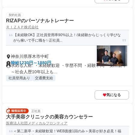
契約社員
RIZAPのパーソナルトレーナー
ＲＩＺＡＰ株式会社
【未経験OK】正社員登用率90%以上！/未経験からじっくり学びな
がら稼いで手に職を✨正社員...
神奈川県厚木市中町
時給1230円～1880円
求める人材: ・未経験歓迎 ・学歴不問 ・経験不問 ・第二新卒
～社会人歴10年以上も...
社員登用あり
交通費支給
気になる
正社員
大手美容クリニックの美容カウンセラー
医療法人社団メディカルフロンティア
＜第二新卒・未経験歓迎！WEB面接1回のみ＞美容が好き必見！福