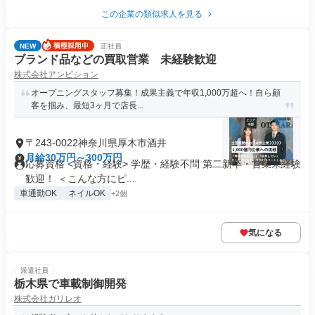
この企業の類似求人を見る
NEW
正社員
ブランド品などの買取営業 未経験歓迎
株式会社アンビション
オープニングスタッフ募集！成果主義で年収1,000万超へ！自ら顧
客を掴み、最短3ヶ月で店長...
〒243-0022神奈川県厚木市酒井
月給30万円～300万円
応募資格 <資格・経験> 学歴・経験不問 第二新卒・営業未経験
歓迎！ ＜こんな方にピ...
車通勤OK
ネイルOK
+2個
気になる
派遣社員
栃木県で車載制御開発
株式会社ガリレオ