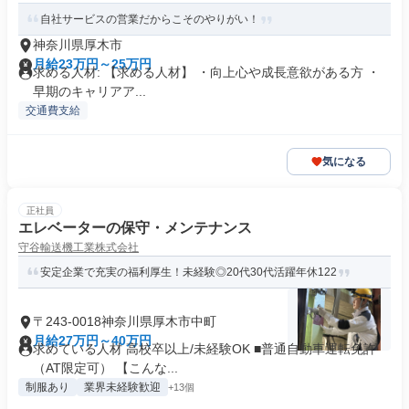
自社サービスの営業だからこそのやりがい！
神奈川県厚木市
月給23万円～25万円
求める人材: 【求める人材】 ・向上心や成長意欲がある方 ・
早期のキャリアア...
交通費支給
気になる
正社員
エレベーターの保守・メンテナンス
守谷輸送機工業株式会社
安定企業で充実の福利厚生！未経験◎20代30代活躍年休122
〒243-0018神奈川県厚木市中町
月給27万円～40万円
求めている人材 高校卒以上/未経験OK ■普通自動車運転免許
（AT限定可） 【こんな...
制服あり
業界未経験歓迎
+13個