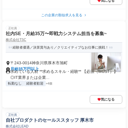
気になる
この企業の類似求人を見る
正社員
社内SE・月給35万〜即戦力システム担当を募集~
株式会社TSC
経験者優遇／決算賞与あり／クリエイティブなお仕事に挑戦！
〒243-0014神奈川県厚木市旭町
月給35万円以上
求めている人材 **求めるスキル・経験** 【必須（MUST）】
◎IT業界または企業...
転勤なし
経験者歓迎
+4個
気になる
正社員
自社プロダクトのセールススタッフ 厚木市
株式会社LEAD