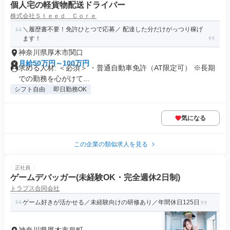
個人宅の軽貨物配送ドライバー
株式会社Ｓｔｅｅｄ Ｃｏｒｅ
＼履歴書不要！免許ひとつで応募／ 配達した分だけがっつり稼げ
ます！
神奈川県厚木市関口
月給50万円～100万円
求める人材: ＜必須＞ ・普通自動車免許（AT限定可） ※長期
での勤務を心がけて...
シフト自由
即日勤務OK
気になる
この企業の類似求人を見る
正社員
ゲームデバッガー(未経験OK・完全週休2日制)
トラプス合同会社
ゲーム好きが活かせる／未経験向けの研修あり／年間休日125日