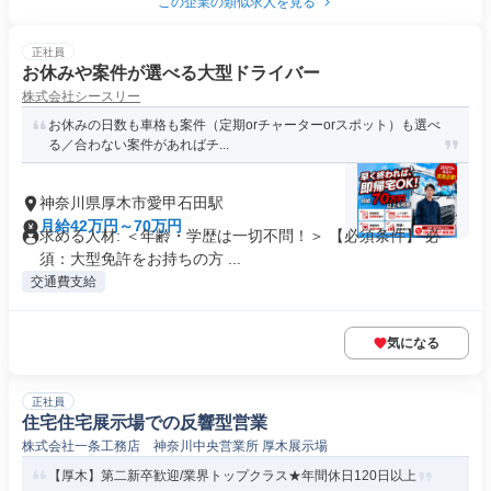
この企業の類似求人を見る
正社員
お休みや案件が選べる大型ドライバー
株式会社シースリー
お休みの日数も車格も案件（定期orチャーターorスポット）も選べ
る／合わない案件があればチ...
神奈川県厚木市愛甲石田駅
月給42万円～70万円
求める人材: ＜年齢・学歴は一切不問！＞ 【必須条件】 必
須：大型免許をお持ちの方 ...
交通費支給
気になる
正社員
住宅住宅展示場での反響型営業
株式会社一条工務店 神奈川中央営業所 厚木展示場
【厚木】第二新卒歓迎/業界トップクラス★年間休日120日以上