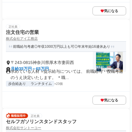
気になる
正社員
注文住宅の営業
株式会社アイ工務店
前職給与考慮◎年収1000万円以上も可◎年末年始16連休あり
〒243-0815神奈川県厚木市妻田西
月給35万円～65万円
求めている人材 ⭐提示給与については、 前職給与・役職考慮
のうえ決定いたします。 ＊職...
歩合給あり
ランチタイム
+23個
気になる
正社員
セルフガソリンスタンドスタッフ
株式会社サントーコー