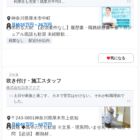
利厚生も充実！残業月平均3....
神奈川県厚木市中町
月給28万円～36万円
求める人材: 【必須要件なし】履歴書・職務経歴書不要！カジ
ュアル面談も歓迎 未経験歓...
残業なし
駅近5分以内
気になる
正社員
吹き付け・施工スタッフ
株式会社日本アクア
土日や家族と過ごす。 カネで苦労はかけない。 それが転職理由で
した。
〒243-0801神奈川県厚木市上依知
月給40万円～60万円
資格 ◆高卒の方も歓迎 ※文系・理系問いません 学歴 職歴 不
問 【必須】 断熱材...