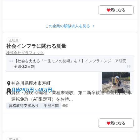
気になる
この企業の類似求人を見る
正社員
社会インフラに関わる測量
株式会社グラフィック
【社会を支える「一生モノの技術」を！】インフラエンジニア◎完
全週休2日制
神奈川県厚木市寿町
月給25万円～45万円
資格・経験 ◎職種・業種未経験、第二新卒歓迎 ◎普通自動車
運転免許（AT限定可）をお持...
資格取得支援あり
学歴不問
+5個
気になる
正社員