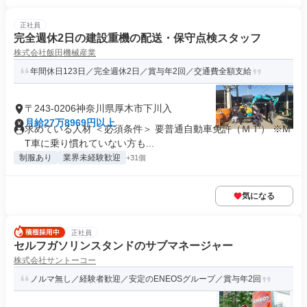
正社員
完全週休2日の建設重機の配送・保守点検スタッフ
株式会社飯田機械産業
年間休日123日／完全週休2日／賞与年2回／交通費全額支給
〒243-0206神奈川県厚木市下川入
月給27万8969円以上
求めている人材 ＜必須条件＞ 要普通自動車免許（ＭＴ） ※M
T車に乗り慣れていない方も...
制服あり
業界未経験歓迎
+31個
気になる
正社員
セルフガソリンスタンドのサブマネージャー
株式会社サントーコー
ノルマ無し／経験者歓迎／安定のENEOSグループ／賞与年2回