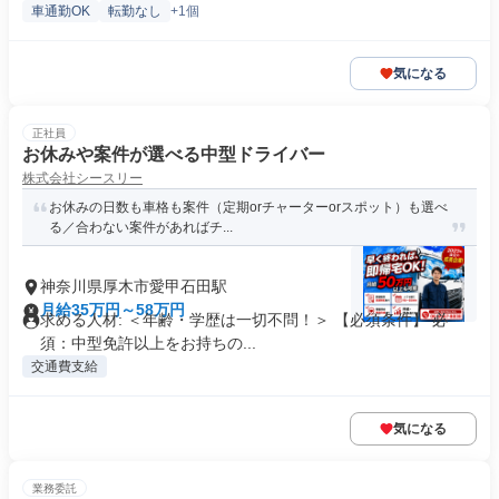
車通勤OK
転勤なし
+1個
気になる
正社員
お休みや案件が選べる中型ドライバー
株式会社シースリー
お休みの日数も車格も案件（定期orチャーターorスポット）も選べ
る／合わない案件があればチ...
神奈川県厚木市愛甲石田駅
月給35万円～58万円
求める人材: ＜年齢・学歴は一切不問！＞ 【必須条件】 必
須：中型免許以上をお持ちの...
交通費支給
気になる
業務委託