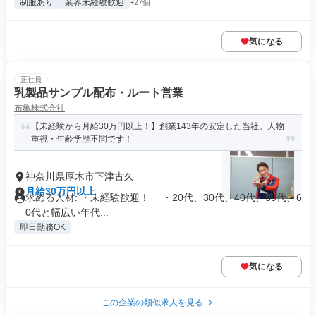
制服あり
業界未経験歓迎
+27個
気になる
正社員
乳製品サンプル配布・ルート営業
布亀株式会社
【未経験から月給30万円以上！】創業143年の安定した当社。人物
重視・年齢学歴不問です！
神奈川県厚木市下津古久
月給30万円以上
求める人材: ・未経験歓迎！ ・20代、30代、40代、50代、6
0代と幅広い年代...
即日勤務OK
気になる
この企業の類似求人を見る