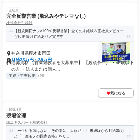
正社員
完全反響営業 (飛込みやテレマなし)
株式会社引越社
【新規開拓ナシ×100％反響営業】全くの未経験＆正社員デビュー
も歓迎 毎月昇給あり／賞与年...
神奈川県厚木市岡田
月給33万円～35万円
応募資格 【営業経験者を大募集中】 【必須条件】 ・45歳以下
の方 ・法人または個人...
主婦・主夫歓迎
+4個
気になる
派遣社員
現場管理
縁エキスパート株式会社
「一生いる気はない」その本音、大歓迎！！ 未経験から月給35万
と『一生モノの国家資格』をサ...