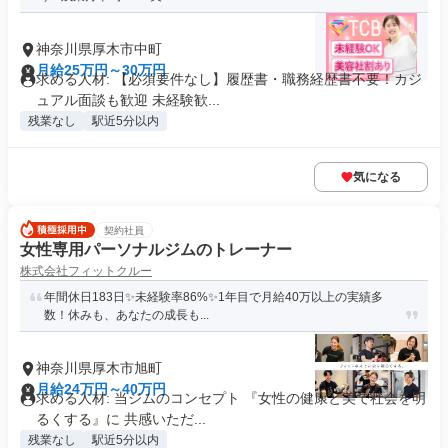
神奈川県厚木市中町
月給25万円～30万円
求める人材: 【必須要件なし】履歴書・職務経歴書不要！カジ
ュアル面談も歓迎 未経験歓...
残業なし
駅近5分以内
気になる
契約社員
女性専用パーソナルジムのトレーナー
株式会社フィットクルー
年間休日183日✨未経験率86%✨1年目で月給40万以上の実績多
数！休みも、あなたの成長も...
神奈川県厚木市旭町
月給24万円～40万円
求める人材: 当ジムのコンセプト 『女性の健康と美で社会を明
るくする』に 共感いただ...
残業なし
駅近5分以内