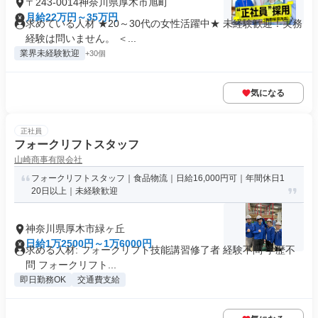
〒243-0014神奈川県厚木市旭町
月給22万円～35万円
求めている人材 ★20～30代の女性活躍中★ 未経験歓迎！実務
経験は問いません。 ＜...
業界未経験歓迎
+30個
気になる
正社員
フォークリフトスタッフ
山崎商事有限会社
フォークリフトスタッフ｜食品物流｜日給16,000円可｜年間休日1
20日以上｜未経験歓迎
神奈川県厚木市緑ヶ丘
日給1万2500円～1万6000円
求める人材: フォークリフト技能講習修了者 経験不問 学歴不
問 フォークリフト...
即日勤務OK
交通費支給