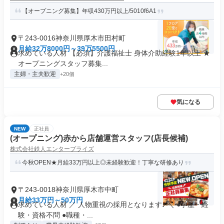
【オープニング募集】年収430万円以上/5010f6A1
〒243-0016神奈川県厚木市田村町
月給32万8000円～39万5500円
求めている人材 【必須】介護福祉士 身体介助経験1年以上 ★
オープニングスタッフ募集...
主婦・主夫歓迎
+20個
気になる
NEW
正社員
(オープニング)赤から店舗運営スタッフ(店長候補)
株式会社鉄人エンタープライズ
今秋OPEN★月給33万円以上◎未経験歓迎！丁寧な研修あり
〒243-0018神奈川県厚木市中町
月給33万円～50万円
求めている人材 ／ 人物重視の採用となります♪ ＼ ●学歴・経
験・資格不問 ●職種・...