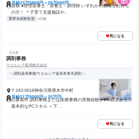
月給23万5800円～25万800円
資格 ●管理栄養士・栄養士・調理師 いずれかの資格をお持ち
の方！ ＊子育て支援施設や...
業界未経験歓迎
+22個
気になる
正社員
調剤事務
ウエルシア薬局株式会社
調剤薬局事務/ウエルシア薬局本厚木調剤
〒243-0018神奈川県厚木市中町
月給21万5000円～25万円
応募条件 調剤事務または医療事務の実務経験が1年以上ある方
基本的なPCスキル ＜下...
気になる