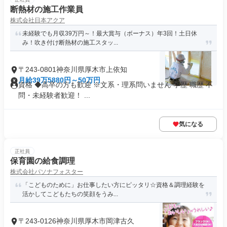
断熱材の施工作業員
株式会社日本アクア
未経験でも月収39万円～！最大賞与（ボーナス）年3回！土日休
み！吹き付け断熱材の施工スタッ...
〒243-0801神奈川県厚木市上依知
月給39万5880円～50万円
資格 ◆高卒の方も歓迎 ※文系・理系問いません 学歴 職歴 不
問・未経験者歓迎！ ...
気になる
正社員
保育園の給食調理
株式会社パソナフォスター
「こどものために」お仕事したい方にピッタリ☆資格＆調理経験を
活かしてこどもたちの笑顔をうみ...
〒243-0126神奈川県厚木市岡津古久