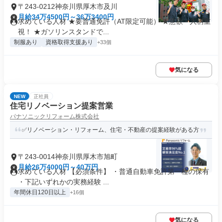
〒243-0212神奈川県厚木市及川
月給34万4500円～36万3400円
求めている人材 ★要普通免許（AT限定可能） ★意欲・人柄重
視！ ★ガソリンスタンドで...
制服あり
資格取得支援あり
+33個
気になる
NEW
正社員
住宅リノベーション提案営業
パナソニックリフォーム株式会社
✅リノベーション・リフォーム、住宅・不動産の提案経験がある方
〒243-0014神奈川県厚木市旭町
月給26万4000円～40万円
求めている人材 【必須条件】 ・普通自動車免許第一種の保有
・下記いずれかの実務経験 ...
年間休日120日以上
+16個
気になる