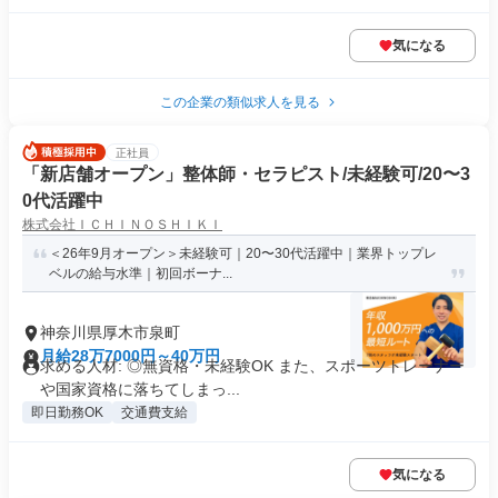
気になる
この企業の類似求人を見る
正社員
「新店舗オープン」整体師・セラピスト/未経験可/20〜3
0代活躍中
株式会社ＩＣＨＩＮＯＳＨＩＫＩ
＜26年9月オープン＞未経験可｜20〜30代活躍中｜業界トップレ
ベルの給与水準｜初回ボーナ...
神奈川県厚木市泉町
月給28万7000円～40万円
求める人材: ◎無資格・未経験OK また、スポーツトレーナー
や国家資格に落ちてしまっ...
即日勤務OK
交通費支給
気になる