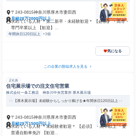
〒243-0815神奈川県厚木市妻田西
月給28万2000円以上
求めている人材 ＊第二新卒・未経験歓迎＊ 【必須】 ・高専・
専門卒業以上 【歓迎】...
年間休日120日以上
+3個
気になる
この企業の類似求人を見る
正社員
住宅展示場での注文住宅営業
株式会社一条工務店 神奈川中央営業所 厚木展示場
【厚木展示場】未経験からしっかり稼げる★年間休日120日以上
〒243-0815神奈川県厚木市妻田西
月給29万1500円以上
求めている人材 ＊未経験者歓迎＊ 【必須】 ・高卒以上 ・要
普通自動車免許 【歓迎...