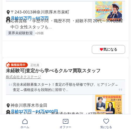
〒243-0013神奈川県厚木市泉町
月給35万円～60万円
応募資格 ・学歴不問 ・職歴不問 ・経験不問 20代～30代活躍
中◎ 女性スタッフも...
業界未経験歓迎
+26個
気になる
正社員
未経験可|査定から学べるクルマ買取スタッフ
株式会社ネクステージ
完全未経験募集スタート！査定の手順を研修で学び、ヒアリング→
査定→価格提示を段階的に習得で...
神奈川県厚木市金田
月給32万円～64万4000円
求める人材: 【必須】 要普通自動車免許（AT限定可） 【この
募集は“育成前提の完...
交通費支給
ホーム
オファー
気になる