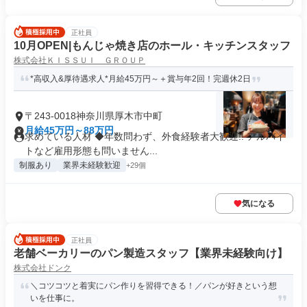
正社員
10月OPEN|もんじゃ焼き店のホール・キッチンスタッフ
株式会社ＫＩＳＳＵＩ ＧＲＯＵＰ
*高収入&厚待遇求人*月給45万円～＋賞与年2回！完週休2日
〒243-0018神奈川県厚木市中町
月給45万円～88万円
求めている人材 ◆年数問わず、外食経験者大歓迎!! アルバイ
トなど雇用形態も問いません...
制服あり
業界未経験歓迎
+29個
気になる
正社員
老舗ベーカリーのパン製造スタッフ【業界未経験向け】
株式会社ドンク
＼コツコツと着実にパン作りを習得できる！／パンが好きという想
いを仕事に。