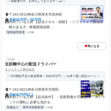
経験者の方、お待ちしております♢⁎⁕
〒243-0016神奈川県厚木市田村町
月給30万円～50万円
求めている人材 【必須スキル・経験】 ◌ソフトウェア開発経
験がある方 ◌車載開発経験 ...
無期雇用派遣
+10個
気になる
正社員
近距離中心の配送ドライバー
キャリテック株式会社
9月開始予定の新規業務！月給40万円～／台車で運ぶ固定ルート
〒243-0021神奈川県厚木市岡田
月給40万円以上
求めている人材 【必須条件】 ・深夜勤務が可能な方 ・4tトラ
ックの運転に必要な免許を...
制服あり
業界未経験歓迎
+28個