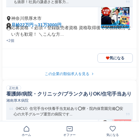
も抜群！社員の謙虚さと接客力...
神奈川県厚木市
月給22万円～31万3000円
応募資格 ＜必須＞登録販売者資格 資格取得後で実務経験がな
い方も歓迎！ ＼こんな方...
+2個
気になる
この企業の類似求人を見る
正社員
看護師/病院・クリニック/ブランクありOK/住宅手当あり
湘南厚木病院
《HCU》住宅手当や扶養手当支給あり⭕寮・院内保育園完備⭕安
心の大手グループ運営の病院です...
神奈川県厚木市温水
ホーム
オファー
気になる
月給31万1978円