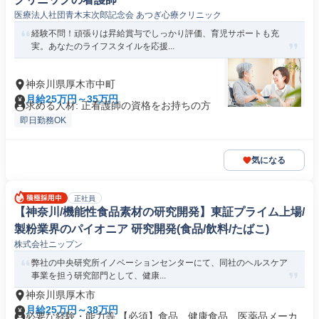
医療法人社団青木末次郎記念会 あつぎ心療クリニック
経験不問！頑張りは昇給賞与でしっかり評価、育児サポートも充
実。あなたのライフスタイルを応援...
神奈川県厚木市中町
月給25万円～35万円
求める人材: 正看護師の資格をお持ちの方
即日勤務OK
気になる
正社員
【神奈川/機能性食品素材の研究開発】東証プライム上場/
製粉業界のパイオニア 研究開発(食品/飲料/たばこ)
株式会社ニップン
弊社の中央研究所イノベーションセンターにて、同社のヘルスケア
事業を担う研究部門として、健康...
神奈川県厚木市
月給25万円～38万円
必要な経験・能力等 【必須】食品、健康食品、医薬品メーカ