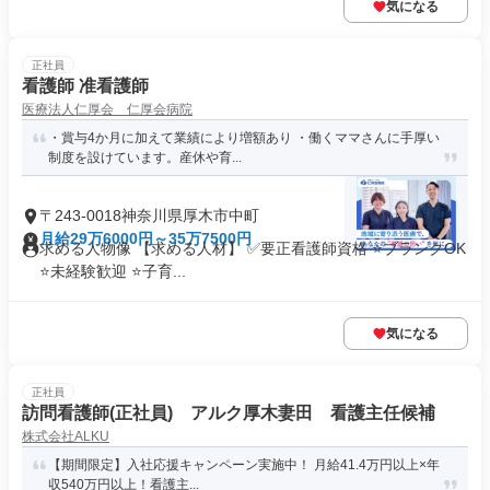
気になる
正社員
看護師 准看護師
医療法人仁厚会 仁厚会病院
・賞与4か月に加えて業績により増額あり ・働くママさんに手厚い
制度を設けています。産休や育...
〒243-0018神奈川県厚木市中町
月給29万6000円～35万7500円
求める人物像 【求める人材】 ✅要正看護師資格 ⭐ブランクOK
⭐未経験歓迎 ⭐子育...
気になる
正社員
訪問看護師(正社員) アルク厚木妻田 看護主任候補
株式会社ALKU
【期間限定】入社応援キャンペーン実施中！ 月給41.4万円以上×年
収540万円以上！看護主...