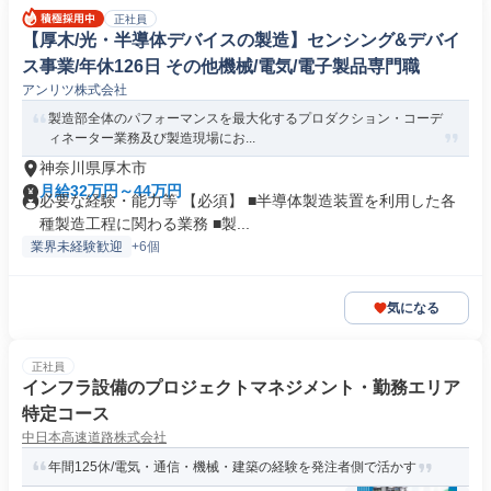
正社員
【厚木/光・半導体デバイスの製造】センシング&デバイ
ス事業/年休126日 その他機械/電気/電子製品専門職
アンリツ株式会社
製造部全体のパフォーマンスを最大化するプロダクション・コーデ
ィネーター業務及び製造現場にお...
神奈川県厚木市
月給32万円～44万円
必要な経験・能力等 【必須】 ■半導体製造装置を利用した各
種製造工程に関わる業務 ■製...
業界未経験歓迎
+6個
気になる
正社員
インフラ設備のプロジェクトマネジメント・勤務エリア
特定コース
中日本高速道路株式会社
年間125休/電気・通信・機械・建築の経験を発注者側で活かす