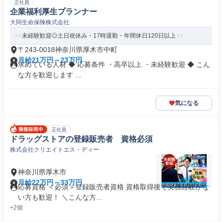
正社員
企業福利厚生プランナー
大同生命保険株式会社
未経験歓迎◎土日祝休み・17時退勤・年間休日120日以上
〒243-0018神奈川県厚木市中町
月給21万円～23万円
求めている人材 ◆ 応募条件 ・高卒以上 ・未経験歓迎 ◆ こん
な方を歓迎します ...
気になる
正社員
ドラッグストアの登録販売者 資格必須
株式会社クリエイトエス・ディー
神奈川県厚木市
月給22万円～33万円
応募資格 ＜必須＞登録販売者資格 資格取得後で実務経験がな
い方も歓迎！ ＼こんな方...
+2個