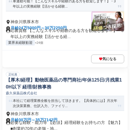
車通勤可能！【こんなスキルや経験のある方を歓迎します！】・3
年以上の実務経験【活かせる経験...
神奈川県厚木市
月給24万5000円～30万2250円
応募資格 【こんなスキルや経験のある方を歓迎します！】・3
年以上の実務経験【活かせる経...
業界未経験歓迎
+24個
気になる
正社員
【厚木/経理】動物医薬品の専門商社/年休125日/月残業1
0H以下 経理/財務事務
森久保薬品株式会社
本社にて経理業務全般を担当して頂きます。【具体的には】月次年
次決算業務、仕訳入力、ファイリ...
神奈川県厚木市
月給30万円～35万7142円
必要な経験・能力等 【必須】経理経験をお持ちの方 【魅力】
■創業約70年の老舗・地...