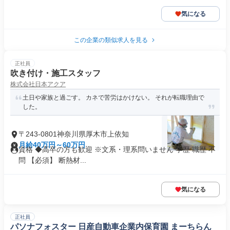
気になる
この企業の類似求人を見る
正社員
吹き付け・施工スタッフ
株式会社日本アクア
土日や家族と過ごす。 カネで苦労はかけない。 それが転職理由で
した。
〒243-0801神奈川県厚木市上依知
月給40万円～60万円
資格 ◆高卒の方も歓迎 ※文系・理系問いません 学歴 職歴 不
問 【必須】 断熱材...
気になる
正社員
パソナフォスター 日産自動車企業内保育園 まーちらん