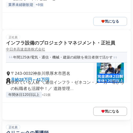
業界未経験歓迎
+8個
気になる
正社員
インフラ設備のプロジェクトマネジメント・正社員
中日本高速道路株式会社
年間125休/電気・通信・機械・建築の経験を発注者側で活かす
〒243-0032神奈川県厚木市恩名
月給28万円～41万円
求めている人材 ＼通信インフラ・ゼネコン・メーカー等から
の転職者も活躍中！／ 道路管理...
年間休日120日以上
+21個
気になる
正社員
クリニックの看護師