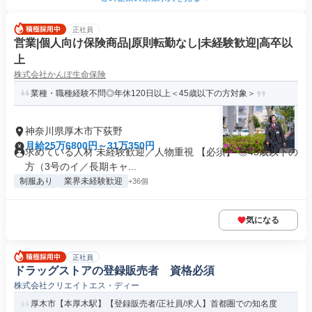
正社員
営業|個人向け保険商品|原則転勤なし|未経験歓迎|高卒以
上
株式会社かんぽ生命保険
業種・職種経験不問◎年休120日以上＜45歳以下の方対象＞
神奈川県厚木市下荻野
月給25万6800円～31万350円
求めている人材 未経験歓迎／人物重視 【必須】 ◎45歳以下の
方（3号のイ／長期キャ...
制服あり
業界未経験歓迎
+36個
気になる
正社員
ドラッグストアの登録販売者 資格必須
株式会社クリエイトエス・ディー
厚木市【本厚木駅】【登録販売者/正社員/求人】首都圏での知名度