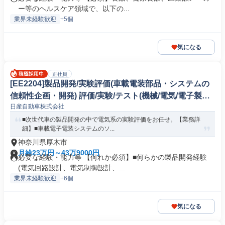
ー等のヘルスケア領域で、以下の...
業界未経験歓迎
+5個
気になる
正社員
[EE2204]製品開発/実験評価(車載電装部品・システムの
信頼性企画・開発) 評価/実験/テスト(機械/電気/電子製品
日産自動車株式会社
専門職)
■次世代車の製品開発の中で電気系の実験評価をお任せ。【業務詳
細】■車載電子電装システムのソ...
神奈川県厚木市
月給23万円～43万9000円
必要な経験・能力等 【何れか必須】■何らかの製品開発経験
(電気回路設計、電気制御設計、...
業界未経験歓迎
+6個
気になる