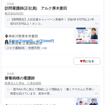
正社員
訪問看護師(正社員) アルク厚木妻田
株式会社ALKU
【期間限定】入社応援キャンペーン実施中！ 月給38.4万円以上×年
収510万円以上！オンコ...
神奈川県厚木市妻田
月給38万2000円～42万2000円
応募資格 正看護師必須
バイク通勤OK
学歴不問
+6個
気になる
正社員
療養病棟の看護師
医療法人仁厚会 仁厚会病院
・賞与4か月に加えて業績により増額あり ・働くママさんに手厚い
制度を設けています。産休や育...