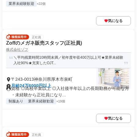
業界未経験歓迎
+22個
気になる
正社員
Zoffのメガネ販売スタッフ(正社員)
株式会社ゾフ
＼平均残業時間10時間未満／初年度年収400万以上可★業界未経験
入社90%★充実したOJT...
〒243-0013神奈川県厚木市泉町
月給24万6000円以上
資格 ◎高校卒業以上 ◎入社後半年以上の長期勤務が可能な方
・未経験から正社員になり...
制服あり
業界未経験歓迎
+19個
気になる
正社員