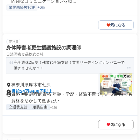
的確なコミュニケーションを取...
業界未経験歓迎
+6個
気になる
正社員
身体障害者更生援護施設の調理師
日清医療食品株式会社
完全週休2日制！残業代全額支給！業界リーディングカンパニーで
働きませんか？！
神奈川県厚木市七沢
月給24万6400円以上
資格 ■要 調理師資格 年齢・学歴・経験不問です。 未経験でも
資格を活かして働きたい...
交通費支給
服装自由
+1個
気になる