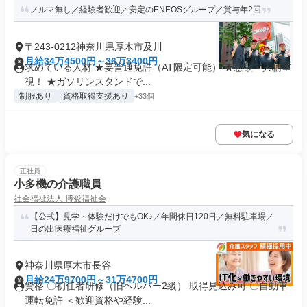
ノルマ無し／経験者歓迎／安定のENEOSグループ／賞与年2回
〒243-0212神奈川県厚木市及川
月給34万4500円～36万3400円
求めている人材 ★要普通免許（AT限定可能） ★意欲・人柄重
視！ ★ガソリンスタンドで...
制服あり
資格取得支援あり
+33個
気になる
正社員
小多機の介護職員
社会福祉法人 博愛福祉会
【公式】見学・体験だけでもOK♪／年間休日120日／無料駐車場／
日の出医療福祉グループ
神奈川県厚木市長谷
月給24万9700円～31万4700円
資格 〇初任者研修（旧ヘルパー2級） 取得見込み可 〇自動車
運転免許 ＜歓迎資格や経験...