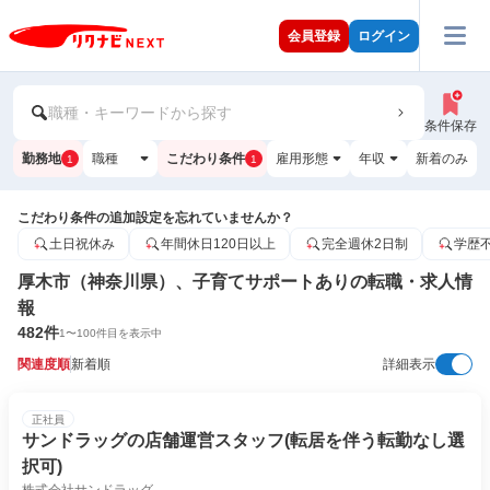
会員登録
ログイン
職種・キーワードから探す
条件保存
勤務地
職種
こだわり条件
雇用形態
年収
新着のみ
1
1
こだわり条件の追加設定を忘れていませんか？
土日祝休み
年間休日120日以上
完全週休2日制
学歴
厚木市（神奈川県）、子育てサポートありの転職・求人情
報
482
件
1
〜
100
件目を表示中
関連度順
新着順
詳細表示
正社員
サンドラッグの店舗運営スタッフ(転居を伴う転勤なし選
択可)