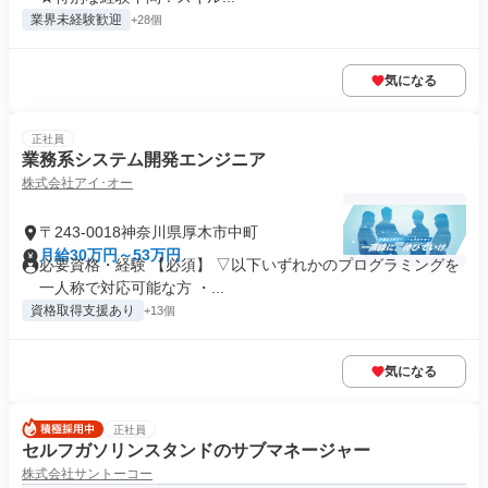
業界未経験歓迎
+28個
気になる
正社員
業務系システム開発エンジニア
株式会社アイ･オー
〒243-0018神奈川県厚木市中町
月給30万円～53万円
必要資格・経験 【必須】 ▽以下いずれかのプログラミングを
一人称で対応可能な方 ・...
資格取得支援あり
+13個
気になる
正社員
セルフガソリンスタンドのサブマネージャー
株式会社サントーコー