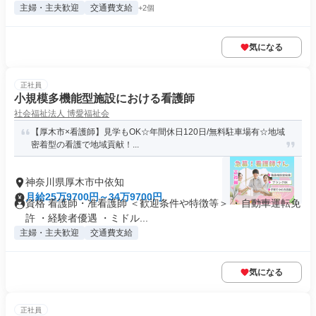
主婦・主夫歓迎
交通費支給
+2個
気になる
正社員
小規模多機能型施設における看護師
社会福祉法人 博愛福祉会
【厚木市×看護師】見学もOK☆年間休日120日/無料駐車場有☆地域
密着型の看護で地域貢献！...
神奈川県厚木市中依知
月給25万9700円～34万9700円
資格 看護師・准看護師 ＜歓迎条件や特徴等＞ ・自動車運転免
許 ・経験者優遇 ・ミドル...
主婦・主夫歓迎
交通費支給
気になる
正社員