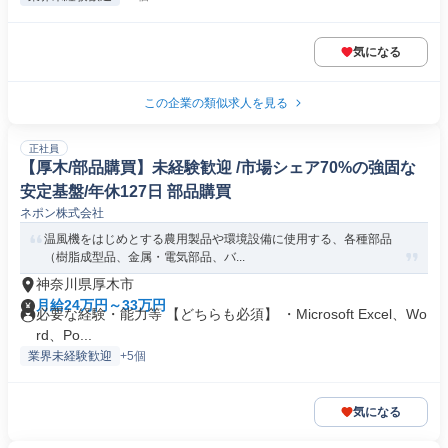
気になる
この企業の類似求人を見る
正社員
【厚木/部品購買】未経験歓迎 /市場シェア70%の強固な
安定基盤/年休127日 部品購買
ネポン株式会社
温風機をはじめとする農用製品や環境設備に使用する、各種部品
（樹脂成型品、金属・電気部品、バ...
神奈川県厚木市
月給24万円～33万円
必要な経験・能力等 【どちらも必須】 ・Microsoft Excel、Wo
rd、Po...
業界未経験歓迎
+5個
気になる