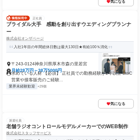
気になる
正社員
ブライダル大手 感動を創り出すウエディングプランナ
ー
株式会社オンザページ
入社1年目の年間総休日数は最大130日★有給100％消化
〒243-0124神奈川県厚木市森の里若宮
月給28万円～38万5000円
求めている人材 【必須】 正社員での勤務経験が2年以上 BtoC
営業や接客販売のご経験...
業界未経験歓迎
+29個
気になる
派遣社員
老舗ラジオコントロールモデルメーカーでのWEB制作
株式会社スタッフサービス