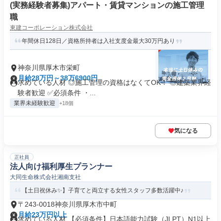
(実務経験者募集)アパート・賃貸マンションの施工管理
職
東建コーポレーション株式会社
年間休日128日／資格所持者は入社支度金最大30万円あり
神奈川県厚木市栄町
月給28万円～38万6900円
求めている人材 ◎施工管理の資格はなくてOK！ ◎建築業界経
験者歓迎 ✅必須条件 ・...
業界未経験歓迎
+18個
気になる
正社員
法人向け福利厚生プランナー
大同生命株式会社湘南支社
【土日祝休み✨】子育てと両立する女性スタッフ多数活躍中♪
〒243-0018神奈川県厚木市中町
月給23万円以上
求めている人材 【必須条件】日本語能力試験（JLPT）N1以上