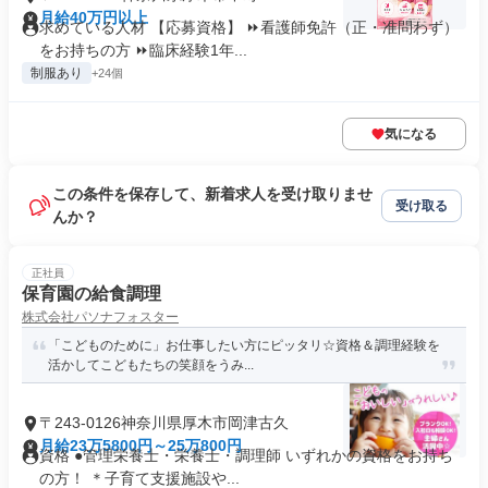
月給40万円以上
求めている人材 【応募資格】 ⏩看護師免許（正・准問わず）
をお持ちの方 ⏩臨床経験1年...
制服あり
+24個
気になる
この条件を保存して、新着求人を受け取りませ
受け取る
んか？
正社員
保育園の給食調理
株式会社パソナフォスター
「こどものために」お仕事したい方にピッタリ☆資格＆調理経験を
活かしてこどもたちの笑顔をうみ...
〒243-0126神奈川県厚木市岡津古久
月給23万5800円～25万800円
資格 ●管理栄養士・栄養士・調理師 いずれかの資格をお持ち
の方！ ＊子育て支援施設や...