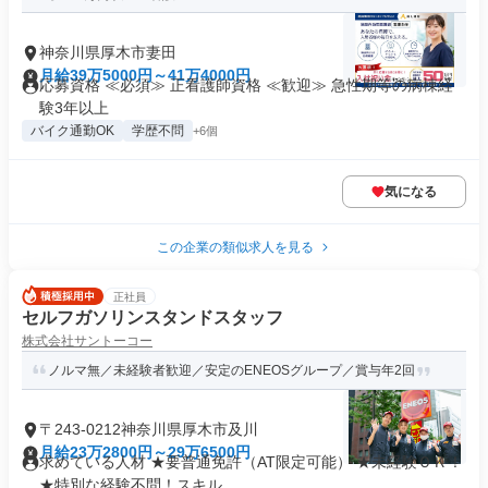
神奈川県厚木市妻田
月給39万5000円～41万4000円
応募資格 ≪必須≫ 正看護師資格 ≪歓迎≫ 急性期等の病棟経
験3年以上
バイク通勤OK
学歴不問
+6個
気になる
この企業の類似求人を見る
正社員
セルフガソリンスタンドスタッフ
株式会社サントーコー
ノルマ無／未経験者歓迎／安定のENEOSグループ／賞与年2回
〒243-0212神奈川県厚木市及川
月給23万2800円～29万6500円
求めている人材 ★要普通免許（AT限定可能） ★未経験ＯＫ！
★特別な経験不問！スキル...