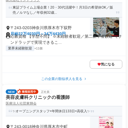
株式会社サンドラッグ
東証プライム上場企業！20・30代活躍中！月3日の希望休OK／販
売ノルマなし／年収例32歳...
〒243-0203神奈川県厚木市下荻野
月給22万4030円～34万4430円
応募資格 【学歴不問】 ※未経験者歓迎／第二新卒者歓迎 ＼サ
ンドラッグで実現できるこ...
業界未経験歓迎
+11個
気になる
この企業の類似求人を見る
NEW
正社員
美容皮膚科クリニックの看護師
医療法人社団東輝会
✨オープニングスタッフ×年間休日133日×高収入✨
〒243-0018神奈川県厚木市中町