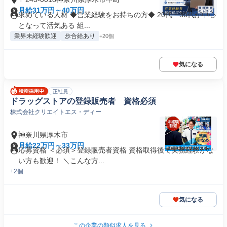
月給31万円～40万円
求めている人材 ◆営業経験をお持ちの方◆ 20代・30代が中心
となって活気ある 組...
業界未経験歓迎
歩合給あり
+20個
気になる
正社員
ドラッグストアの登録販売者 資格必須
株式会社クリエイトエス・ディー
神奈川県厚木市
月給22万円～33万円
応募資格 ＜必須＞登録販売者資格 資格取得後で実務経験がな
い方も歓迎！ ＼こんな方...
+2個
気になる
この企業の類似求人を見る