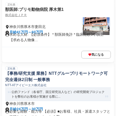
正社員
獣医師:プリモ動物病院 厚木第1
株式会社ＪＰＲ
神奈川県厚木市妻田北
月給41万円～60万円
求める人材: 【必須条件】 * 獣医師免許 * 臨床経験3年以上
【求める人物像...
気になる
正社員
【事務/研究支援 業務】NTTグループ/リモートワーク可
完全週休2日制 一般事務
NTT-ATアイピーエス株式会社
公的ファンド（各省庁、国立研究法人など）の研究開発プロジェク
トを弊社のお客様が実施する際に...
神奈川県厚木市
月給24万円～30万円
必要な経験・能力等 【必須】■お客様、社員・派遣スタッフと