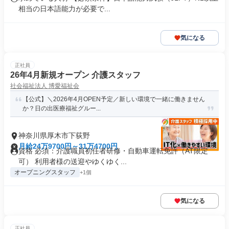
相当の日本語能力が必要で...
気になる
正社員
26年4月新規オープン 介護スタッフ
社会福祉法人 博愛福祉会
【公式】＼2026年4月OPEN予定／新しい環境で一緒に働きません
か？日の出医療福祉グルー...
神奈川県厚木市下荻野
月給24万9700円～31万4700円
資格 必須：介護職員初任者研修・自動車運転免許（AT限定
可） 利用者様の送迎やゆくゆく...
オープニングスタッフ
+1個
気になる
正社員