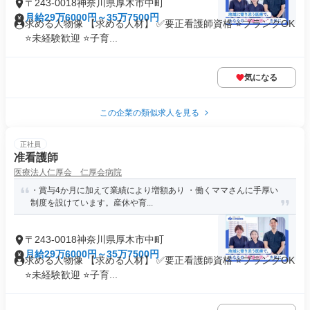
〒243-0018神奈川県厚木市中町
月給29万6000円～35万7500円
求める人物像 【求める人材】 ✅要正看護師資格 ⭐ブランクOK
⭐未経験歓迎 ⭐子育...
気になる
この企業の類似求人を見る
正社員
准看護師
医療法人仁厚会 仁厚会病院
・賞与4か月に加えて業績により増額あり ・働くママさんに手厚い
制度を設けています。産休や育...
〒243-0018神奈川県厚木市中町
月給29万6000円～35万7500円
求める人物像 【求める人材】 ✅要正看護師資格 ⭐ブランクOK
⭐未経験歓迎 ⭐子育...