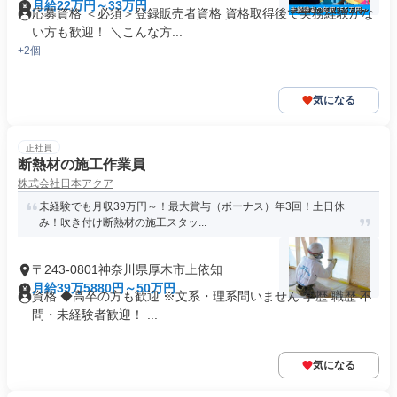
月給22万円～33万円
応募資格 ＜必須＞登録販売者資格 資格取得後で実務経験がな
い方も歓迎！ ＼こんな方...
+2個
気になる
正社員
断熱材の施工作業員
株式会社日本アクア
未経験でも月収39万円～！最大賞与（ボーナス）年3回！土日休
み！吹き付け断熱材の施工スタッ...
〒243-0801神奈川県厚木市上依知
月給39万5880円～50万円
資格 ◆高卒の方も歓迎 ※文系・理系問いません 学歴 職歴 不
問・未経験者歓迎！ ...
気になる