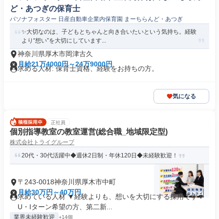
ど・あつぎの保育士
パソナフォスター 日産自動車企業内保育園 まーちらんど・あつぎ
✨大切なのは、子どもとちゃんと向き合いたいという気持ち。経験
より“想い”を大切にしています...
神奈川県厚木市岡津古久
月給21万4000円～24万9000円
求める人材: 保育士資格、経験をお持ちの方。
気になる
正社員
個別指導教室の教室運営(総合職_地域限定型)
株式会社トライグループ
20代・30代活躍中◆週休2日制・年休120日◆未経験歓迎！
〒243-0018神奈川県厚木市中町
月給30万円～40万円
求めている人材 ▼経験よりも、想いを大切にする採用です▼
U・Iターン希望の方、第二新...
業界未経験歓迎
+14個