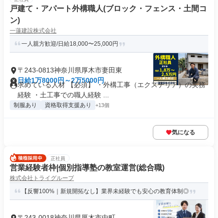
戸建て・アパート外構職人(ブロック・フェンス・土間コ
ン)
一蓮建設株式会社
一人親方歓迎/日給18,000〜25,000円
〒243-0813神奈川県厚木市妻田東
日給1万8000円～2万5000円
求めている人材 【必須】 ・外構工事（エクステリア）の実務
経験 ・土工事での職人経験 ...
制服あり
資格取得支援あり
+13個
気になる
正社員
営業経験者枠|個別指導塾の教室運営(総合職)
株式会社トライグループ
【反響100%｜新規開拓なし】業界未経験でも安心の教育体制◎
〒243-0018神奈川県厚木市中町