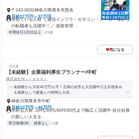
〒243-0032神奈川県厚木市恩名
月給27万円～37万円
求めている人材 ＼通信インフラ・ゼネコン・メーカー等から
の転職者も活躍中！／ 道路管理...
年間休日120日以上
+21個
気になる
正社員
【未経験】企業福利厚生プランナー/中町
株式会社Ｍｉｒａｂｅｌ
未経験から月収46万円も可！主婦の女性も大活躍中◎土日祝休み
＆残業なしで家族との時間も大切...
神奈川県厚木市中町
月給22万円～46万円
求める人材: 20代/30代/40代/50代まで幅広く活躍中 自分自身
の新しい人生を...
即日勤務OK
残業なし
+1個