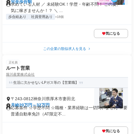
完全歩合制
求めている人材 ／ 未経験OK！学歴・年齢不問！ この夏、一
気に稼ぎませんか！？ ＼ ...
歩合給あり
社員登用あり
+18個
気になる
この企業の類似求人を見る
正社員
ルート営業
堀川産業株式会社
生活に欠かせないLPガス等の【営業職】
〒243-0812神奈川県厚木市妻田北
月給20万円～32万円
応募条件 ☆学歴不問 ☆職種・業界経験は一切問いません ☆要
普通自動車免許（AT限定不...
気になる