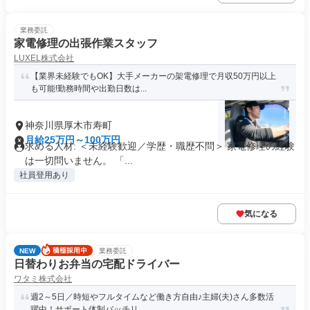
業務委託
家電修理の出張作業スタッフ
LUXEL株式会社
【業界未経験でもOK】大手メーカーの架電修理で月収50万円以上
も可能!勤務時間や出勤日数は...
神奈川県厚木市寿町
月給25万円～100万円
求める人材: ＜未経験歓迎／学歴・職歴不問＞ 家電修理の経験
は一切問いません。 「...
社員登用あり
気になる
NEW
業務委託
日替わりお弁当の宅配ドライバー
ワタミ株式会社
週2～5日／時短やフルタイムなど働き方自由♪主婦(夫)さん多数活
躍中！サポート体制バッチリ...