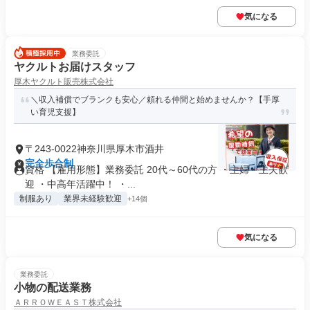
気になる
業務委託
ヤクルトお届けスタッフ
厚木ヤクルト販売株式会社
＼収入補償でブランクも安心／頼れる仲間と始めませんか？【手厚
い育児支援】
〒243-0022神奈川県厚木市酒井
完全歩合制
資格 【雇用形態】業務委託 20代～60代の方 ・主婦・主夫歓
迎 ・中高年活躍中！ ・...
制服あり
業界未経験歓迎
+14個
気になる
業務委託
小物の配送業務
ＡＲＲＯＷＥＡＳＴ株式会社