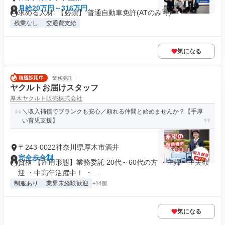
月給20万円～316万円
求める人材: 【必須】 普通自動車免許(ATのみ可)
残業なし
交通費支給
気になる
業務委託
ヤクルトお届けスタッフ
厚木ヤクルト販売株式会社
＼収入補償でブランクも安心／頼れる仲間と始めませんか？【手厚
い育児支援】
〒243-0022神奈川県厚木市酒井
完全歩合制
資格 【雇用形態】業務委託 20代～60代の方 ・主婦・主夫歓
迎 ・中高年活躍中！ ・...
制服あり
業界未経験歓迎
+14個
気になる