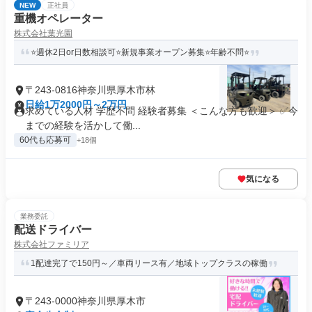
NEW
正社員
重機オペレーター
株式会社葉光園
⭐週休2日or日数相談可⭐新規事業オープン募集⭐年齢不問⭐
〒243-0816神奈川県厚木市林
日給1万2000円～2万円
求めている人材 学歴不問 経験者募集 ＜こんな方も歓迎＞ ✅今
までの経験を活かして働...
60代も応募可
+18個
気になる
業務委託
配送ドライバー
株式会社ファミリア
1配達完了で150円～／車両リース有／地域トップクラスの稼働
〒243-0000神奈川県厚木市