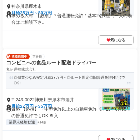
神奈川県厚木市
月給25万円～80万円
求める人材: 【必須】 * 普通運転免許 * 基本2名1組（一人の場
合はご相談下さ...
気になる
正社員
コンビニへの食品ルート配送ドライバー
丸伊運輸株式会社
◎残業少なめ安定月給27万円～◎ルート固定◎旧普通免許(4t可)で
OK！
〒243-0022神奈川県厚木市酒井
月給27万円～35万円
資格 【必須】 ・中型免許以上の自動車免許 ※H19年6月以前
の普通免許でもOK ※入...
業界未経験歓迎
+14個
気になる