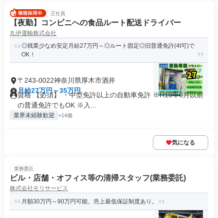
正社員
【夜勤】コンビニへの食品ルート配送ドライバー
丸伊運輸株式会社
◎残業少なめ安定月給27万円～◎ルート固定◎旧普通免許(4t可)で
OK！
〒243-0022神奈川県厚木市酒井
月給27万円～35万円
資格 【必須】 ・中型免許以上の自動車免許 ※H19年6月以前
の普通免許でもOK ※入...
業界未経験歓迎
+14個
気になる
業務委託
ビル・店舗・オフィス等の清掃スタッフ(業務委託)
株式会社モリサービス
月額30万円～90万円可能。売上最低保証制度あり。