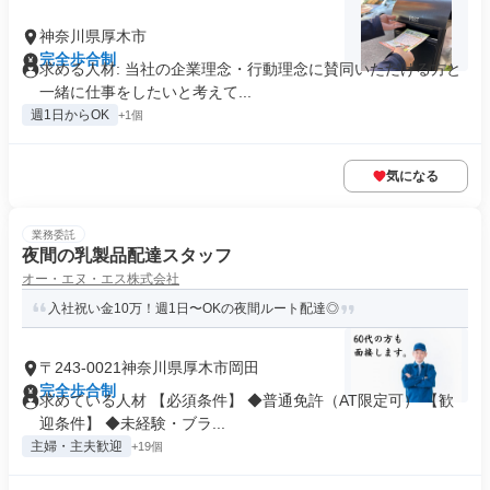
神奈川県厚木市
完全歩合制
求める人材: 当社の企業理念・行動理念に賛同いただける方と
一緒に仕事をしたいと考えて...
週1日からOK
+1個
気になる
業務委託
夜間の乳製品配達スタッフ
オー・エヌ・エス株式会社
入社祝い金10万！週1日〜OKの夜間ルート配達◎
〒243-0021神奈川県厚木市岡田
完全歩合制
求めている人材 【必須条件】 ◆普通免許（AT限定可） 【歓
迎条件】 ◆未経験・ブラ...
主婦・主夫歓迎
+19個