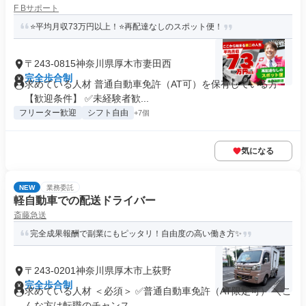
F Bサポート
⭐平均月収73万円以上！⭐再配達なしのスポット便！
〒243-0815神奈川県厚木市妻田西
完全歩合制
求めている人材 普通自動車免許（AT可）を保有している方
【歓迎条件】 ✅未経験者歓...
フリーター歓迎
シフト自由
+7個
気になる
NEW
業務委託
軽自動車での配送ドライバー
斎藤急送
完全成果報酬で副業にもピッタリ！自由度の高い働き方✨
〒243-0201神奈川県厚木市上荻野
完全歩合制
求めている人材 ＜必須＞ ✅普通自動車免許（AT限定可） ＼こ
んな方は転職のチャンス...