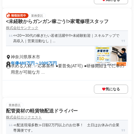
業務委託
<未経験からガンガン稼ごう!>家電修理スタッフ
株式会社サンテック
<<20〜30代の稼ぎたい若者活躍中!!>未経験歓迎｜スキルアップで
高収入｜営業活動なし｜...
神奈川県厚木市
年俸480万円～1000万円
求める人材: ✅️応募条件 ●要普免(AT可) ●研修開始までに車の
用意が可能な方 ...
気になる
業務委託
配管資材の軽貨物配送ドライバー
株式会社ロジクエスト
≪配送現場多数≫日額2万円以上のお仕事！ 土日はお休みの企業
専属便です。