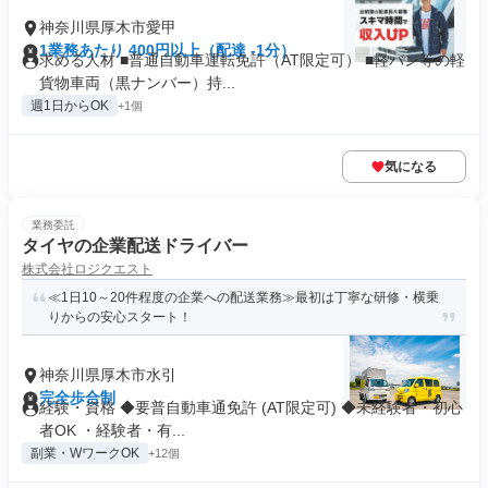
神奈川県厚木市愛甲
1業務あたり 400円以上（配達 -1分）
求める人材 ■普通自動車運転免許（AT限定可） ■軽バン等の軽
貨物車両（黒ナンバー）持...
週1日からOK
+1個
気になる
業務委託
タイヤの企業配送ドライバー
株式会社ロジクエスト
≪1日10～20件程度の企業への配送業務≫最初は丁寧な研修・横乗
りからの安心スタート！
神奈川県厚木市水引
完全歩合制
経験・資格 ◆要普自動車通免許 (AT限定可) ◆未経験者・初心
者OK ・経験者・有...
副業・WワークOK
+12個