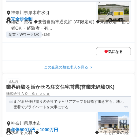
神奈川県厚木市水引
完全歩合制
経験・資格 ◆要普自動車通免許 (AT限定可) ◆未経験者・初心
者OK ・経験者・有...
副業・WワークOK
+12個
気になる
この企業の類似求人を見る
正社員
業界経験を活かせる注文住宅営業(営業未経験OK)
株式会社ＡＱ Ｇｒｏｕｐ
まだまだ伸び盛りの会社でキャリアアップを目指す働き方も、地元
密着でプライベートを大事にする...
神奈川県厚木市
年俸500万円～1000万円
求める人材: ◆―――――――――――――◆ * 住宅営業の経