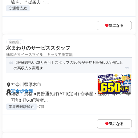
験を、 * 提案力・...
交通費支給
気になる
業務委託
水まわりのサービススタッフ
株式会社イースマイル キャリア事業部
【報酬週払い20万円可】スタッフの90％が平均月報酬50万円以上
の高収入を実現★
神奈川県厚木市
完全歩合制
経験・資格 ●要普通免許(AT限定可) ◎学歴・経験不問 (※中卒
可能) ◎未経験者...
業界未経験歓迎
+7個
気になる