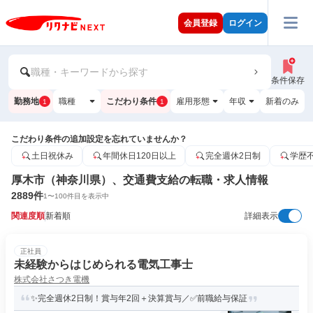
会員登録
ログイン
職種・キーワードから探す
条件保存
勤務地
職種
こだわり条件
雇用形態
年収
新着のみ
1
1
こだわり条件の追加設定を忘れていませんか？
土日祝休み
年間休日120日以上
完全週休2日制
学歴
厚木市（神奈川県）、交通費支給の転職・求人情報
2889
件
1
〜
100
件目を表示中
関連度順
新着順
詳細表示
正社員
未経験からはじめられる電気工事士
株式会社さつき電機
✨完全週休2日制！賞与年2回＋決算賞与／✅前職給与保証