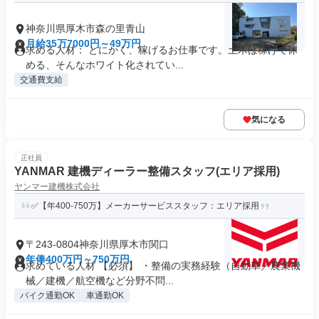
神奈川県厚木市森の里青山
月給35万7000円～49万円
求める人材： とにかく、稼げるお仕事です。土木は稼げて休
める、そんなホワイト化されてい...
交通費支給
気になる
正社員
YANMAR 建機ディーラー整備スタッフ(エリア採用)
ヤンマー建機株式会社
✅【年400-750万】メーカーサービススタッフ：エリア採用
〒243-0804神奈川県厚木市関口
年俸400万円～750万円
求めている人材 【必須】 ・整備の実務経験（自動車／農業機
械／建機／航空機など分野不問...
バイク通勤OK
車通勤OK