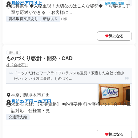
月給25万円以上
応募条件 ◆人物重視！大切なのはこんな姿勢◆ ・お客様に丁
寧な応対ができる ・お客様に...
資格取得支援あり
研修あり
+1個
気になる
正社員
ものづくり/設計・開発・CAD
株式会社石井
「ニッチだけどワークライフバランスも重要！安定した会社で働き
たい」という方に最適。ものづく...
神奈川県厚木市戸田
月給22万円～26万円
求める人材: 【応募資格】 ■必須要件 ◎お客様との打合せや電
話対応、仕様書・見...
交通費支給
気になる