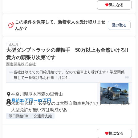
気になる
この条件を保存して、新着求人を受け取りませ
受け取る
んか？
正社員
大型ダンプトラックの運転手 50万以上も全然いける!!
貴方の頑張り次第です
西進開発株式会社
当社は敢えての日給月給です。なので箱車より稼げます！学歴関係
無しで一番稼げるお仕事！月に4...
神奈川県厚木市森の里青山
月給35万円～62万円
求める人材： 必要なのは大型自動車免許だけ！ ただし、現在
大型免許が無い方は助成があ...
即日勤務OK
交通費支給
気になる