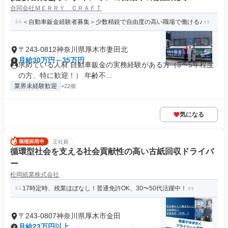
合同会社ＭＥＲＲＹ ＣＲＡＦＴ
＜自動車鈑金経験者募集＞少数精鋭で自由度の高い職場で働ける♪
〒243-0812神奈川県厚木市妻田北
月給30万円～35万円
求めている人材 自動車鈑金の実務経験がある方（3〜5年程度
の方、特に歓迎！） 年齢不...
業界未経験歓迎
+22個
気になる
正社員
循環型社会を支える社会貢献性の高い古紙回収ドライバ
ー
松岡紙業株式会社
17時定時、残業ほぼなし！普通免許OK、30〜50代活躍中！
〒243-0807神奈川県厚木市金田
月給23万円以上