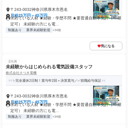
〒243-0032神奈川県厚木市恩名
月給25万円～45万円
求めている人材 ★経験・学歴不問 ★要普通自動車免許（AT限
定可） 未経験の方にも電...
制服あり
業界未経験歓迎
+34個
気になる
正社員
未経験からはじめられる電気設備スタッフ
株式会社さつき電機
✨完全週休2日制！賞与年2回＋決算賞与／✅前職給与保証
〒243-0032神奈川県厚木市恩名
月給25万円～45万円
求めている人材 ★経験・学歴不問 ★要普通自動車免許（AT限
定可） 未経験の方にも電...
制服あり
業界未経験歓迎
+34個