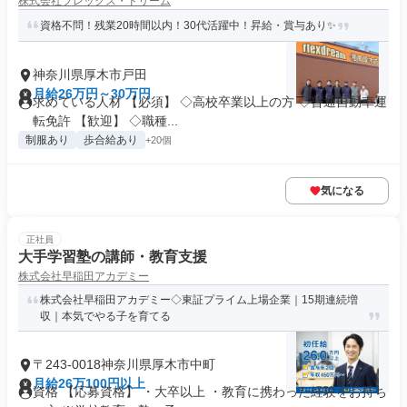
株式会社フレックス・ドリーム
資格不問！残業20時間以内！30代活躍中！昇給・賞与あり✨
神奈川県厚木市戸田
月給26万円～30万円
求めている人材 【必須】 ◇高校卒業以上の方 ◇普通自動車運
転免許 【歓迎】 ◇職種...
制服あり
歩合給あり
+20個
気になる
正社員
大手学習塾の講師・教育支援
株式会社早稲田アカデミー
株式会社早稲田アカデミー◇東証プライム上場企業｜15期連続増
収｜本気でやる子を育てる
〒243-0018神奈川県厚木市中町
月給26万100円以上
資格 【応募資格】 ・大卒以上 ・教育に携わった経験をお持ち