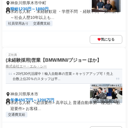
神奈川県厚木市中町
時給1230円～1880円
求める人材: ・未経験歓迎 ・学歴不問 ・経験不問 ・第二新卒
～社会人歴10年以上も...
社員登用あり
交通費支給
気になる
正社員
(未経験採用)営業【BMW/MINI/プジョー ほか】
株式会社エー・エル・シー
＜20代30代活躍中！輸入自動車の営業＞キャリアアップ可！売上
台数上位20％のスタッフは平...
神奈川県厚木市
年俸450万円～1200万円
求める人材: "<必須要件> 高卒以上 普通自動車第一種免許 <歓
迎要件> お客様...
交通費支給