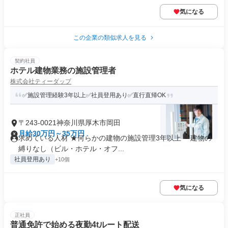
気になる
この企業の類似求人を見る
契約社員
ホテル建物業務の施設管理者
株式会社ティーダップ
✅️施設管理経験3年以上✅️社員登用あり✅️直行直帰OK
〒243-0021神奈川県厚木市岡田
月給30万円～35万円
求めている人材 ★何らかの建物の施設管理3年以上 ＊建物の
縛りなし（ビル・ホテル・オフ...
社員登用あり
+10個
気になる
正社員
普通免許で始める夜勤4tルート配送