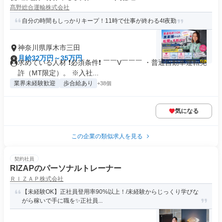
髙野総合運輸株式会社
自分の時間もしっかりキープ！11時で仕事が終わる4t夜勤
神奈川県厚木市三田
月給32万円～35万円
求めている人材 ❗必須条件❗ ￣￣V￣￣￣ ・普通自動車運転免
許（MT限定）。 ※入社...
業界未経験歓迎
歩合給あり
+38個
気になる
この企業の類似求人を見る
契約社員
RIZAPのパーソナルトレーナー
ＲＩＺＡＰ株式会社
【未経験OK】正社員登用率90%以上！/未経験からじっくり学びな
がら稼いで手に職を✨正社員...