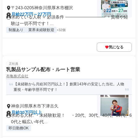
〒243-0205神奈川県厚木市棚沢
月給22万円～27万円
求めている人材 ⭐ 必須条件 ───────────── ・資格や経
験は一切不問です！...
制服あり
業界未経験歓迎
+32個
気になる
正社員
乳製品サンプル配布・ルート営業
布亀株式会社
【未経験から月給30万円以上！】創業143年の安定した当社。人物
重視・年齢学歴不問です！
神奈川県厚木市下津古久
月給30万円以上
求める人材: ・未経験歓迎！ ・20代、30代、40代、50代、6
0代と幅広い年代...
即日勤務OK