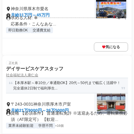
神奈川県厚木市愛名
月給31万円～45万円
求める人材: ✼┈┈┈┈┈┈┈┈┈┈┈┈┈┈┈┈┈┈┈✼ 《
応募条件・こんなあな...
即日勤務OK
交通費支給
気になる
正社員
デイサービスケアスタッフ
社会福祉法人康仁会
【本厚木駅～車10分／車通勤OK】20代～50代まで幅広く活躍中！
完全週休2日制で福利厚生...
〒243-0031神奈川県厚木市戸室
月給21万9000円～26万5000円
資格 【必須条件】 普通運転免許 ※送迎あるため、運転業務必
須（AT限定可） 【歓迎...
業界未経験歓迎
学歴不問
+16個