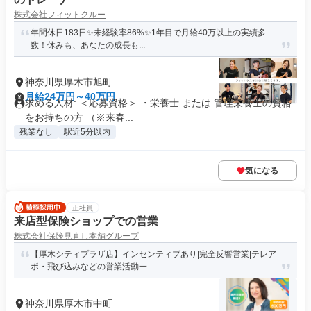
株式会社フィットクルー
年間休日183日✨未経験率86%✨1年目で月給40万以上の実績多
数！休みも、あなたの成長も...
神奈川県厚木市旭町
月給24万円～40万円
求める人材: ＜応募資格＞ ・栄養士 または 管理栄養士の資格
をお持ちの方 （※来春...
残業なし
駅近5分以内
気になる
正社員
来店型保険ショップでの営業
株式会社保険見直し本舗グループ
【厚木シティプラザ店】インセンティブあり|完全反響営業|テレア
ポ・飛び込みなどの営業活動一...
神奈川県厚木市中町