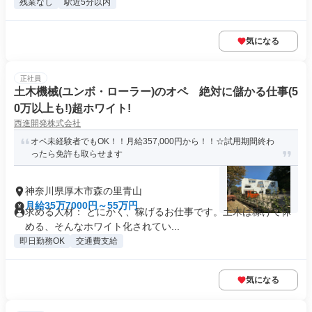
残業なし
駅近5分以内
気になる
正社員
土木機械(ユンボ・ローラー)のオペ 絶対に儲かる仕事(5
0万以上も!)超ホワイト!
西進開発株式会社
オペ未経験者でもOK！！月給357,000円から！！☆試用期間終わ
ったら免許も取らせます
神奈川県厚木市森の里青山
月給35万7000円～55万円
求める人材： とにかく、稼げるお仕事です。土木は稼げて休
める、そんなホワイト化されてい...
即日勤務OK
交通費支給
気になる