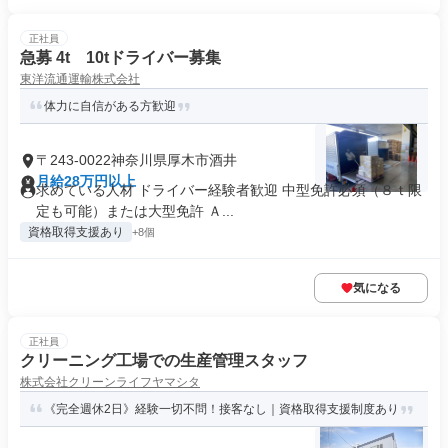
正社員
急募 4t 10tドライバー募集
東洋流通運輸株式会社
体力に自信がある方歓迎
〒243-0022神奈川県厚木市酒井
月給28万円以上
求めている人材 ドライバー経験者歓迎 中型免許必須（８ｔ限
定も可能）または大型免許 Ａ...
資格取得支援あり
+8個
気になる
正社員
クリーニング工場での生産管理スタッフ
株式会社クリーンライフヤマシタ
《完全週休2日》経験一切不問！接客なし｜資格取得支援制度あり