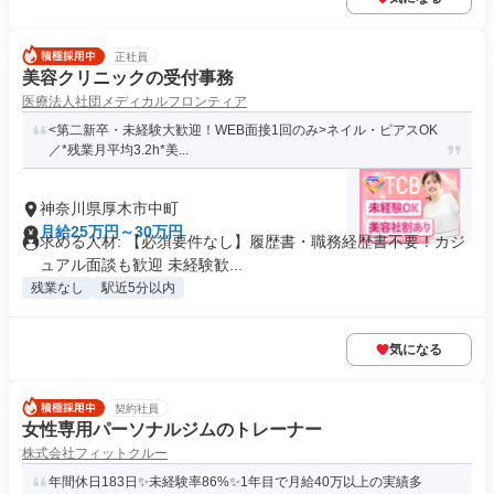
正社員
美容クリニックの受付事務
医療法人社団メディカルフロンティア
<第二新卒・未経験大歓迎！WEB面接1回のみ>ネイル・ピアスOK
／*残業月平均3.2h*美...
神奈川県厚木市中町
月給25万円～30万円
求める人材: 【必須要件なし】履歴書・職務経歴書不要！カジ
ュアル面談も歓迎 未経験歓...
残業なし
駅近5分以内
気になる
契約社員
女性専用パーソナルジムのトレーナー
株式会社フィットクルー
年間休日183日✨未経験率86%✨1年目で月給40万以上の実績多