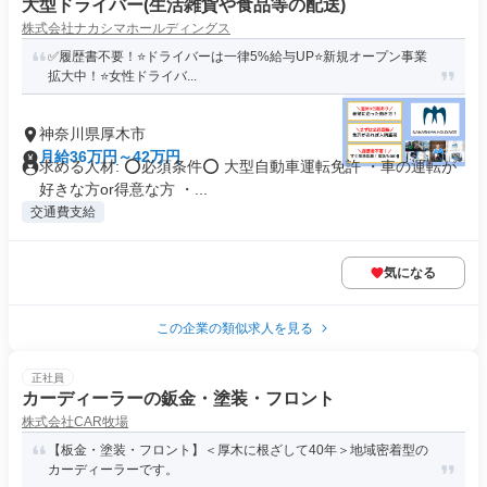
大型ドライバー(生活雑貨や食品等の配送)
株式会社ナカシマホールディングス
✅履歴書不要！⭐️ドライバーは一律5%給与UP⭐️新規オープン事業
拡大中！⭐️女性ドライバ...
神奈川県厚木市
月給36万円～42万円
求める人材: ⭕必須条件⭕ 大型自動車運転免許 ・車の運転が
好きな方or得意な方 ・...
交通費支給
気になる
この企業の類似求人を見る
正社員
カーディーラーの鈑金・塗装・フロント
株式会社CAR牧場
【板金・塗装・フロント】＜厚木に根ざして40年＞地域密着型の
カーディーラーです。