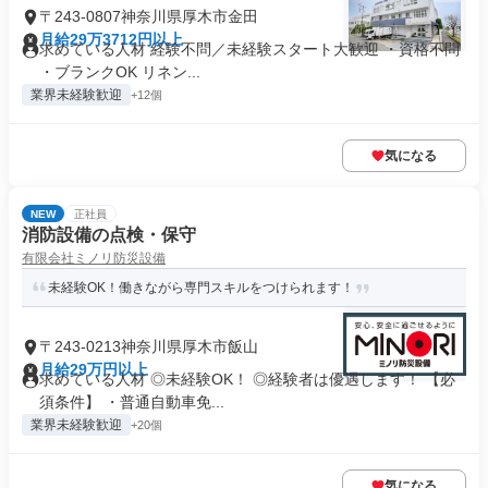
〒243-0807神奈川県厚木市金田
月給29万3712円以上
求めている人材 経験不問／未経験スタート大歓迎 ・資格不問
・ブランクOK リネン...
業界未経験歓迎
+12個
気になる
NEW
正社員
消防設備の点検・保守
有限会社ミノリ防災設備
未経験OK！働きながら専門スキルをつけられます！
〒243-0213神奈川県厚木市飯山
月給29万円以上
求めている人材 ◎未経験OK！ ◎経験者は優遇します！ 【必
須条件】 ・普通自動車免...
業界未経験歓迎
+20個
気になる