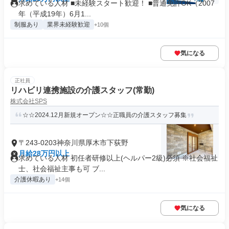
求めている人材 ■未経験スタート歓迎！ ■普通免許OK（2007
年（平成19年）6月1...
制服あり
業界未経験歓迎
+10個
気になる
正社員
リハビリ連携施設の介護スタッフ(常勤)
株式会社SPS
☆☆2024.12月新規オープン☆☆正職員の介護スタッフ募集
〒243-0203神奈川県厚木市下荻野
月給28万円以上
求めている人材 初任者研修以上(ヘルパー2級)必須 ※社会福祉
士、社会福祉主事も可 ブ...
介護休暇あり
+14個
気になる