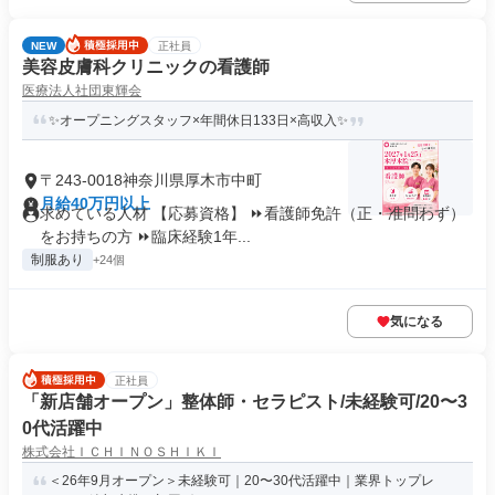
NEW
正社員
美容皮膚科クリニックの看護師
医療法人社団東輝会
✨オープニングスタッフ×年間休日133日×高収入✨
〒243-0018神奈川県厚木市中町
月給40万円以上
求めている人材 【応募資格】 ⏩看護師免許（正・准問わず）
をお持ちの方 ⏩臨床経験1年...
制服あり
+24個
気になる
正社員
「新店舗オープン」整体師・セラピスト/未経験可/20〜3
0代活躍中
株式会社ＩＣＨＩＮＯＳＨＩＫＩ
＜26年9月オープン＞未経験可｜20〜30代活躍中｜業界トップレ