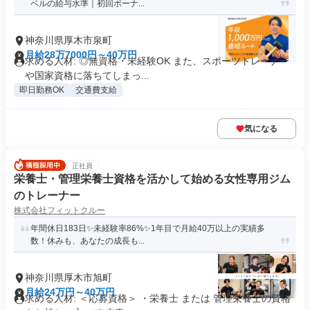
ベルの給与水準｜初回ボーナ...
神奈川県厚木市泉町
月給28万7000円～40万円
求める人材: ◎無資格・未経験OK また、スポーツトレーナー
や国家資格に落ちてしまっ...
即日勤務OK
交通費支給
気になる
正社員
栄養士・管理栄養士資格を活かして始める女性専用ジム
のトレーナー
株式会社フィットクルー
年間休日183日✨未経験率86%✨1年目で月給40万以上の実績多
数！休みも、あなたの成長も...
神奈川県厚木市旭町
月給24万円～40万円
求める人材: ＜応募資格＞ ・栄養士 または 管理栄養士の資格