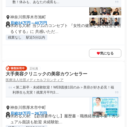
数！休みも、あなたの成長も...
神奈川県厚木市旭町
月給24万円～40万円
求める人材: 当ジムのコンセプト 『女性の健康と美で社会を明
るくする』に 共感いただ...
残業なし
駅近5分以内
気になる
正社員
大手美容クリニックの美容カウンセラー
医療法人社団メディカルフロンティア
＜第二新卒・未経験歓迎！WEB面接1回のみ＞美容が好き必見！福
利厚生も充実！残業月平均3....
神奈川県厚木市中町
月給28万円～36万円
求める人材: 【必須要件なし】履歴書・職務経歴書不要！カジ
ュアル面談も歓迎 未経験歓...