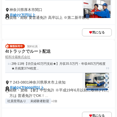
神奈川県厚木市関口
月給22万円以上
資格・経験 要普通免許 高卒以上 ※第二新卒歓迎
気になる
契約社員
4tトラックでルート配送
昭和冷蔵株式会社
2時-11時【功労金40万円支給★】月収35.5万円・年収465万円程度
★月残業37H程度...
〒243-0801神奈川県厚木市上依知
月給24万9000円以上
経験・資格 【要】中型免許 ※平成19年6月以前に取得された
方は 普通免許でOK！...
社員登用あり
未経験者歓迎
+2個
気になる