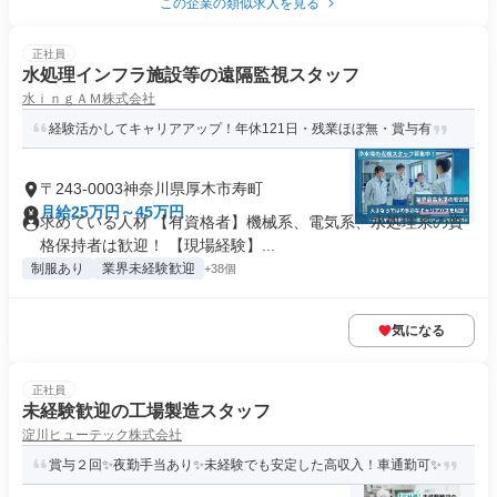
この企業の類似求人を見る
正社員
水処理インフラ施設等の遠隔監視スタッフ
水ｉｎｇＡＭ株式会社
経験活かしてキャリアアップ！年休121日・残業ほぼ無・賞与有
〒243-0003神奈川県厚木市寿町
月給25万円～45万円
求めている人材 【有資格者】機械系、電気系、水処理系の資
格保持者は歓迎！ 【現場経験】...
制服あり
業界未経験歓迎
+38個
気になる
正社員
未経験歓迎の工場製造スタッフ
淀川ヒューテック株式会社
賞与２回✨夜勤手当あり✨未経験でも安定した高収入！車通勤可✨