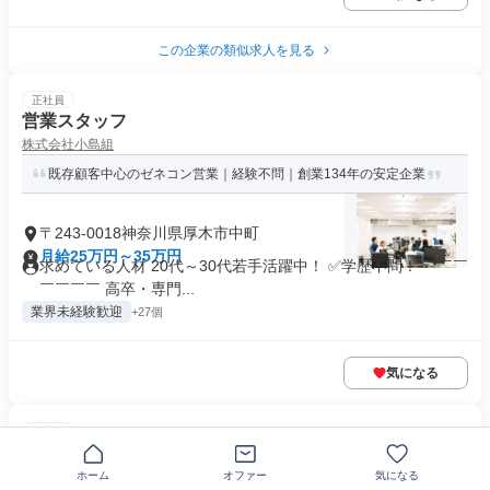
この企業の類似求人を見る
正社員
営業スタッフ
株式会社小島組
既存顧客中心のゼネコン営業｜経験不問｜創業134年の安定企業
〒243-0018神奈川県厚木市中町
月給25万円～35万円
求めている人材 20代～30代若手活躍中！ ✅学歴不問！ ￣￣￣
￣￣￣￣ 高卒・専門...
業界未経験歓迎
+27個
気になる
正社員
2月1日オープン ナーシングホームの介護士
株式会社アトラクションホールディングス
ホーム
オファー
気になる