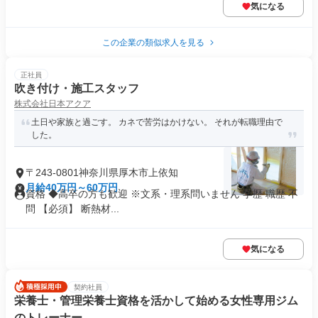
気になる
この企業の類似求人を見る
正社員
吹き付け・施工スタッフ
株式会社日本アクア
土日や家族と過ごす。 カネで苦労はかけない。 それが転職理由で
した。
〒243-0801神奈川県厚木市上依知
月給40万円～60万円
資格 ◆高卒の方も歓迎 ※文系・理系問いません 学歴 職歴 不
問 【必須】 断熱材...
気になる
契約社員
栄養士・管理栄養士資格を活かして始める女性専用ジム
のトレーナー