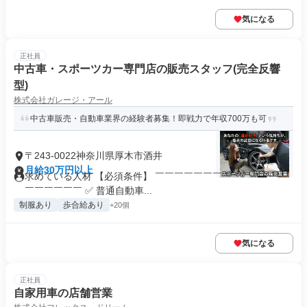
気になる
正社員
中古車・スポーツカー専門店の販売スタッフ(完全反響
型)
株式会社ガレージ・アール
中古車販売・自動車業界の経験者募集！即戦力で年収700万も可
〒243-0022神奈川県厚木市酒井
月給30万円以上
求めている人材 【必須条件】 ￣￣￣￣￣￣￣￣￣￣￣￣￣￣
￣￣￣￣￣￣ ✅ 普通自動車...
制服あり
歩合給あり
+20個
気になる
正社員
自家用車の店舗営業