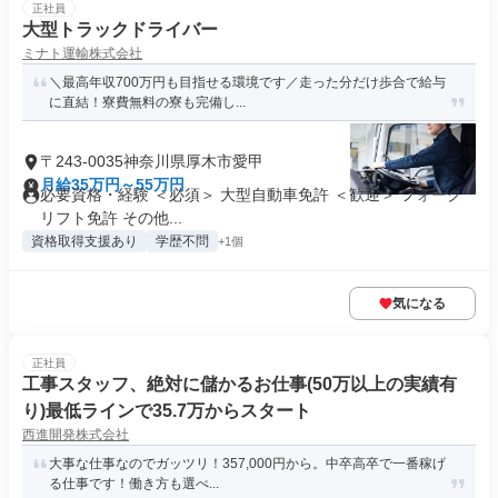
正社員
大型トラックドライバー
ミナト運輸株式会社
＼最高年収700万円も目指せる環境です／走った分だけ歩合で給与
に直結！寮費無料の寮も完備し...
〒243-0035神奈川県厚木市愛甲
月給35万円～55万円
必要資格・経験 ＜必須＞ 大型自動車免許 ＜歓迎＞ フォーク
リフト免許 その他...
資格取得支援あり
学歴不問
+1個
気になる
正社員
工事スタッフ、絶対に儲かるお仕事(50万以上の実績有
り)最低ラインで35.7万からスタート
西進開発株式会社
大事な仕事なのでガッツリ！357,000円から。中卒高卒で一番稼げ
る仕事です！働き方も選べ...