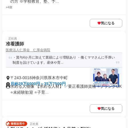
の方 ※学校教育、塾、予...
+4個
気になる
正社員
准看護師
医療法人仁厚会 仁厚会病院
・賞与4か月に加えて業績により増額あり ・働くママさんに手厚い
制度を設けています。産休や育...
〒243-0018神奈川県厚木市中町
月給29万6000円～35万7500円
求める人物像 【求める人材】 ✅要正看護師資格 ⭐ブランクOK
⭐未経験歓迎 ⭐子育...
気になる
正社員