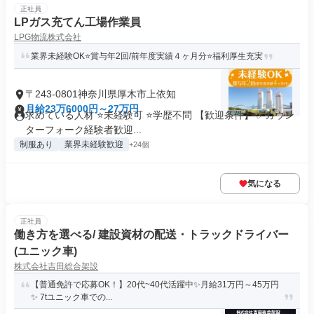
正社員
LPガス充てん工場作業員
LPG物流株式会社
業界未経験OK⭐賞与年2回/前年度実績４ヶ月分⭐福利厚生充実
〒243-0801神奈川県厚木市上依知
月給23万6000円～27万円
求めている人材 ⭐未経験可 ⭐学歴不問 【歓迎条件】 ✅カウン
ターフォーク経験者歓迎...
制服あり
業界未経験歓迎
+24個
気になる
正社員
働き方を選べる/ 建設資材の配送・トラックドライバー
(ユニック車)
株式会社吉田総合架設
【普通免許で応募OK！】20代~40代活躍中✨月給31万円～45万円
✨ 7tユニック車での...