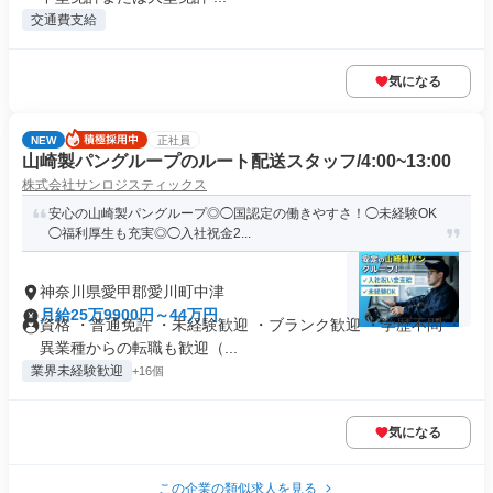
交通費支給
気になる
NEW
正社員
山崎製パングループのルート配送スタッフ/4:00~13:00
株式会社サンロジスティックス
安心の山崎製パングループ◎◯国認定の働きやすさ！◯未経験OK
◯福利厚生も充実◎◯入社祝金2...
神奈川県愛甲郡愛川町中津
月給25万9900円～44万円
資格 ・普通免許 ・未経験歓迎 ・ブランク歓迎 ・学歴不問 ・
異業種からの転職も歓迎（...
業界未経験歓迎
+16個
気になる
この企業の類似求人を見る