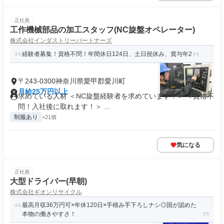
正社員
工作機械部品の加工スタッフ(NC旋盤オペレーター)
株式会社インダストリーパートナーズ
経験者募集！資格不問！年間休日124日、土日祝休み、賞与年2
〒243-0300神奈川県愛甲郡愛川町
月給25万円以上
求めている人材 ＜NC旋盤経験者を求めています！＞ ＜資格不
問！入社後に取れます！＞ ...
制服あり
+21個
気になる
正社員
大型ドライバー(早朝)
株式会社ギオンリサイクル
最高月収36万円可×年休120日×手積み手下ろしナシ◎国が認めた
本物の働きやすさ！