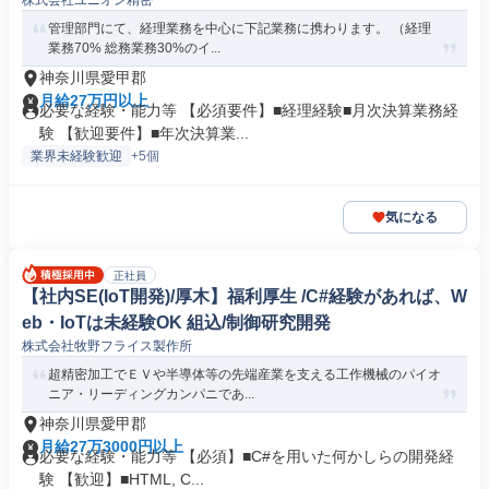
株式会社ユニオン精密
管理部門にて、経理業務を中心に下記業務に携わります。 （経理
業務70% 総務業務30%のイ...
神奈川県愛甲郡
月給27万円以上
必要な経験・能力等 【必須要件】■経理経験■月次決算業務経
験 【歓迎要件】■年次決算業...
業界未経験歓迎
+5個
気になる
正社員
【社内SE(IoT開発)/厚木】福利厚生 /C#経験があれば、W
eb・IoTは未経験OK 組込/制御研究開発
株式会社牧野フライス製作所
超精密加工でＥＶや半導体等の先端産業を支える工作機械のパイオ
ニア・リーディングカンパニであ...
神奈川県愛甲郡
月給27万3000円以上
必要な経験・能力等 【必須】■C#を用いた何かしらの開発経
験 【歓迎】■HTML, C...