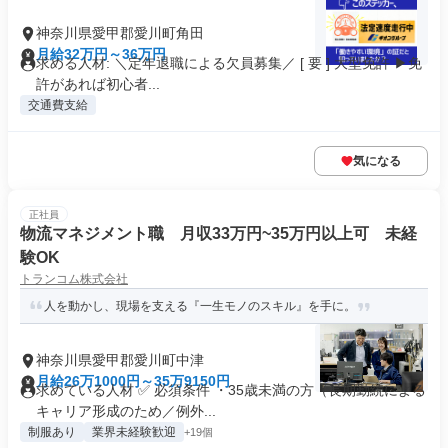
神奈川県愛甲郡愛川町角田
月給32万円～36万円
求める人材: ＼定年退職による欠員募集／ [ 要 ] 大型免許 ▶免
許があれば初心者...
交通費支給
気になる
正社員
物流マネジメント職 月収33万円~35万円以上可 未経
験OK
トランコム株式会社
人を動かし、現場を支える『一生モノのスキル』を手に。
神奈川県愛甲郡愛川町中津
月給26万1000円～35万9150円
求めている人材 ✅ 必須条件 ・35歳未満の方（長期勤続による
キャリア形成のため／例外...
制服あり
業界未経験歓迎
+19個