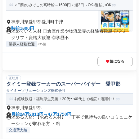
＜日勤のみでこの高時給→1600円＞週2日～OK♪週払いOK
神奈川県愛甲郡愛川町中津
時給1600円
求めている人材 ◎倉庫作業や物流業界の経験者歓迎 ◎フォー
クリフト資格大歓迎 ◎学歴不...
業界未経験歓迎
+35個
気になる
正社員
タイミー登録ワーカーのスーパーバイザー 愛甲郡
タイミーソリューションズ株式会社
未経験歓迎！福利厚生完備！20代〜40代まで幅広く活躍中！
神奈川県愛甲郡
月給24万2813円～47万1750円
求める人材: 【求める人材】 ・丁寧で気持ちの良いコミュニケ
ーションが取れる方 ・粘...
交通費支給