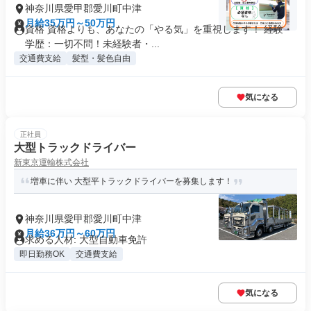
神奈川県愛甲郡愛川町中津
月給35万円～50万円
資格 資格よりも、あなたの「やる気」を重視します！ 経験・
学歴：一切不問！未経験者・...
交通費支給
髪型・髪色自由
気になる
正社員
大型トラックドライバー
新東京運輸株式会社
増車に伴い 大型平トラックドライバーを募集します！
神奈川県愛甲郡愛川町中津
月給36万円～60万円
求める人材: 大型自動車免許
即日勤務OK
交通費支給
気になる