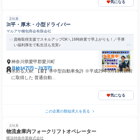
気になる
正社員
3t平・厚木・小型ドライバー
マルアサ梱包商会有限会社
資格取得支援でスキルアップOK＼16時終業で早上がりも！／手厚
い福利厚生で私生活も充実♪
神奈川県愛甲郡愛川町
月給34万円～70万円
求める人材: 【要】準中型自動車免許 ※平成29年3月11日以前
に取得した 普通自動...
気になる
この企業の類似求人を見る
正社員
物流倉庫内フォークリフトオペレーター
横浜特殊作業株式会社