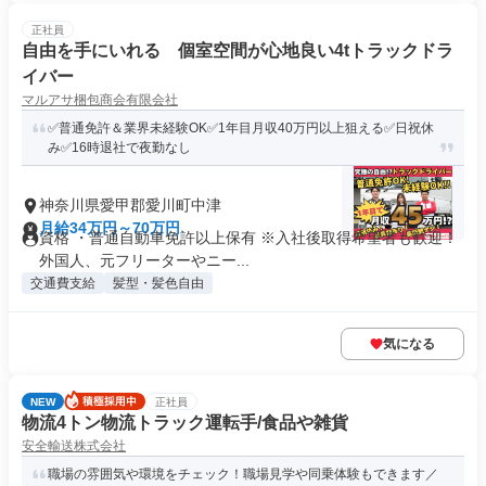
正社員
自由を手にいれる 個室空間が心地良い4tトラックドラ
イバー
マルアサ梱包商会有限会社
✅普通免許＆業界未経験OK✅1年目月収40万円以上狙える✅日祝休
み✅16時退社で夜勤なし
神奈川県愛甲郡愛川町中津
月給34万円～70万円
資格 ・普通自動車免許以上保有 ※入社後取得希望者も歓迎！
外国人、元フリーターやニー...
交通費支給
髪型・髪色自由
気になる
NEW
正社員
物流4トン物流トラック運転手/食品や雑貨
安全輸送株式会社
職場の雰囲気や環境をチェック！職場見学や同乗体験もできます／