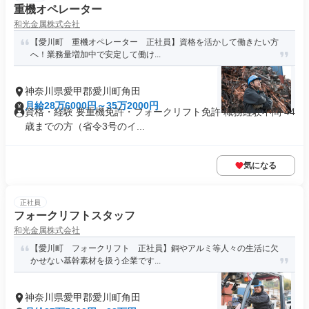
重機オペレーター
和光金属株式会社
【愛川町 重機オペレーター 正社員】資格を活かして働きたい方
へ！業務量増加中で安定して働け...
神奈川県愛甲郡愛川町角田
月給28万6000円～35万2000円
資格・経験 要重機免許・フォークリフト免許 職務経験不問 44
歳までの方（省令3号のイ...
気になる
正社員
フォークリフトスタッフ
和光金属株式会社
【愛川町 フォークリフト 正社員】銅やアルミ等人々の生活に欠
かせない基幹素材を扱う企業です...
神奈川県愛甲郡愛川町角田