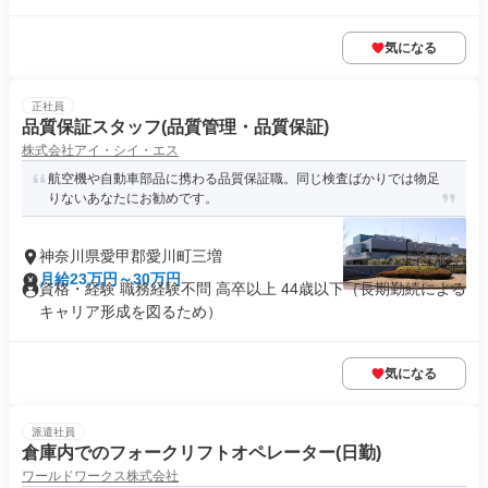
気になる
正社員
品質保証スタッフ(品質管理・品質保証)
株式会社アイ・シイ・エス
航空機や自動車部品に携わる品質保証職。同じ検査ばかりでは物足
りないあなたにお勧めです。
神奈川県愛甲郡愛川町三増
月給23万円～30万円
資格・経験 職務経験不問 高卒以上 44歳以下（長期勤続による
キャリア形成を図るため）
気になる
派遣社員
倉庫内でのフォークリフトオペレーター(日勤)
ワールドワークス株式会社