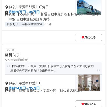
神奈川県愛甲郡愛川町角田
月給25万円～35万円
資格 【応募条件】 ・普通自動車免許をお持ちの方 ※中型/準
中型 自動車運転免許をお持...
制服あり
業界未経験歓迎
+16個
気になる
正社員
歯科助手
なかつ歯科診療所
【歯科助手 正社員 愛川町】診療室と受付をつなぐ大切な役割
患者様の不安を和らげる歯科助手...
神奈川県愛甲郡愛川町
月給24万円～35万円
資格・経験 資格なし・学歴不問、初心者大歓迎！
気になる