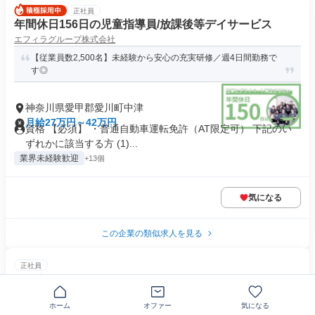
正社員
年間休日156日の児童指導員/放課後等デイサービス
エフィラグループ株式会社
【従業員数2,500名】未経験から安心の充実研修／週4日間勤務で
す◎
神奈川県愛甲郡愛川町中津
月給27万円～42万円
資格 【必須】 ・普通自動車運転免許（AT限定可） 下記のい
ずれかに該当する方 (1)...
業界未経験歓迎
+13個
気になる
この企業の類似求人を見る
正社員
ルートセールス
日野金属産業株式会社
ホーム
オファー
気になる
資格取得支援、各種休暇など待遇充実！ 若手からベテランまで幅