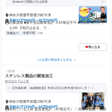
【indeedで閲覧の方は採用...
神奈川県愛甲郡愛川町中津
月給32万9000円～45万2000円
応募資格 ■要中型自動車免許 ※AT限定不可 ■未経験者の方で
もOK 【免許はある、で...
制服あり
学歴不問
+1個
気になる
この企業の類似求人を見る
正社員
ステンレス製品の製造加工
株式会社下山工業
【35歳未満・未経験歓迎】年休122日◎昨年賞与6.6ヶ月！
神奈川県愛甲郡愛川町中津
月給21万7200円～24万8400円
求めている人材 要普通免許（AT限定可） 〇未経験歓迎・無資