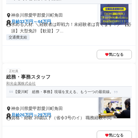
神奈川県愛甲郡愛川町角田
月給33万円～44万円
求める人材: ＼経験者は即戦力！未経験者は育てます！／ 【必
須】大型免許 【歓迎】フ...
交通費支給
気になる
正社員
総務・事務スタッフ
和光金属株式会社
【愛川町 総務・事務】現場を支える、もう一つの最前線。
神奈川県愛甲郡愛川町角田
月給26万円～29万円
資格・経験 39歳以下（省令3号のイ） 職務経験不問
気になる