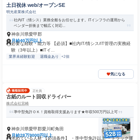
土日祝休 web/オープンSE
明光産業株式会社
社内IT（情シス）業務全般をお任せします。ITインフラの運用から
ベンダー折衝まで幅広く対応...
神奈川県愛甲郡
月給40万円以上
必要な経験・能力等 【必須】■社内IT/情シス/IT管理の実務経
験（3年以上）■ITイ...
業界未経験歓迎
退職金あり
+2個
気になる
正社員
古紙のルート回収ドライバー
株式会社宮崎
準中型免許ＯＫ！資格取得支援あります★年収500万円以上可
神奈川県愛甲郡愛川町角田
月給28万9000円以上
求めている人材 【必須条件】 ・準中型免許以上 ・トラック運