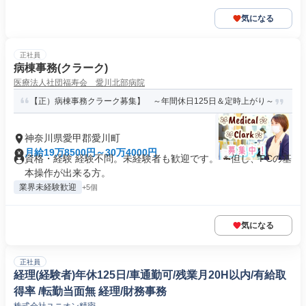
気になる
正社員
病棟事務(クラーク)
医療法人社団福寿会 愛川北部病院
【正）病棟事務クラーク募集】 ～年間休日125日＆定時上がり～
神奈川県愛甲郡愛川町
月給19万8500円～30万4000円
資格・経験 経験不問。未経験者も歓迎です。 ＊但し、PCの基
本操作が出来る方。
業界未経験歓迎
+5個
気になる
正社員
経理(経験者)年休125日/車通勤可/残業月20H以内/有給取
得率 /転勤当面無 経理/財務事務