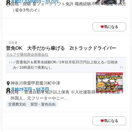
月給27万5000円～33万円
資格・経験 要フォークリフト免許 職務経験不問 44歳までの方
（省令3号のイ）
気になる
正社員
普免OK 大手だから稼げる 2tトラックドライバー
マルアサ梱包商会有限会社
✅普通免許＆業界未経験OK✅1年目月収35万円以上狙える✅日祝休
み✅16時退社で夜勤なし
神奈川県愛甲郡愛川町中津
月給29万円～55万円
資格 ・普通自動車免許以上保有 ※入社後取得希望者も歓迎！
外国人、元フリーターやニー...
交通費支給
髪型・髪色自由
気になる