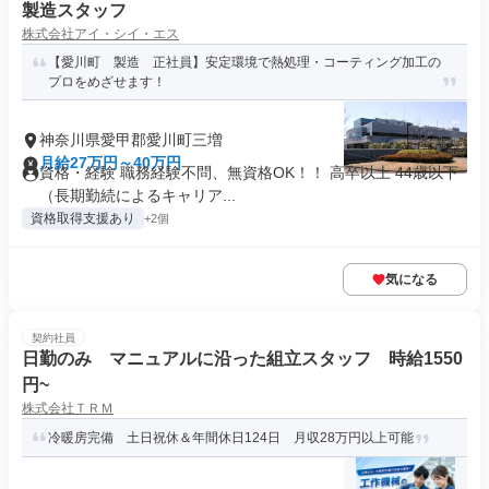
製造スタッフ
株式会社アイ・シイ・エス
【愛川町 製造 正社員】安定環境で熱処理・コーティング加工の
プロをめざせます！
神奈川県愛甲郡愛川町三増
月給27万円～40万円
資格・経験 職務経験不問、無資格OK！！ 高卒以上 44歳以下
（長期勤続によるキャリア...
資格取得支援あり
+2個
気になる
契約社員
日勤のみ マニュアルに沿った組立スタッフ 時給1550
円~
株式会社ＴＲＭ
冷暖房完備 土日祝休＆年間休日124日 月収28万円以上可能