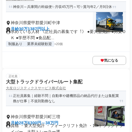
神奈川～兵庫間の幹線便✨月収45万円～可✨賞与年2／月9日休
神奈川県愛甲郡愛川町中津
月給30万1387円以上
求めている人材 《正社員の募集です︕》 ●要⼤型免許 ●男⼥Ｏ
Ｋ ●学歴不問 ●⾷品配...
制服あり
業界未経験歓迎
+20個
気になる
正社員
大型トラックドライバー/ルート集配
大友ロジスティクスサービス株式会社
正社員募集｜経験不問｜自動車や建機部品の納品代行または集配業
務が仕事｜不規則勤務なし
神奈川県愛甲郡愛川町三増
月給28万6300円～38万円
資格 ・要大型免許 ・フォークリフト免許 ・10tトラックドラ
イバー、大型トレーラー運...