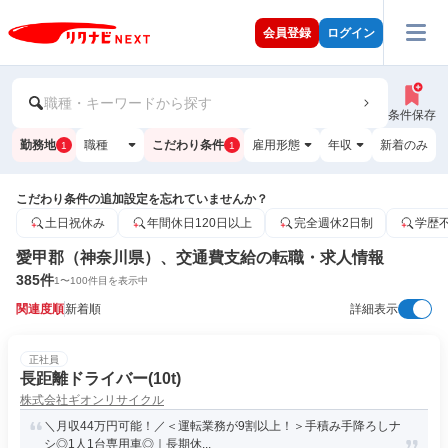
会員登録
ログイン
職種・キーワードから探す
条件保存
勤務地
職種
こだわり条件
雇用形態
年収
新着のみ
1
1
こだわり条件の追加設定を忘れていませんか？
土日祝休み
年間休日120日以上
完全週休2日制
学歴
愛甲郡（神奈川県）、交通費支給の転職・求人情報
385
件
1
〜
100
件目を表示中
関連度順
新着順
詳細表示
正社員
長距離ドライバー(10t)
株式会社ギオンリサイクル
＼月収44万円可能！／＜運転業務が9割以上！＞手積み手降ろしナ
シ◎1人1台専用車◎｜長期休...