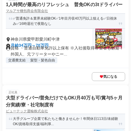
1人時間が最高のリフレッシュ 普免OKの3tドライバー
マルアサ梱包商会有限会社
✅普通免許＆業界未経験OK✅1年目月収40万円以上狙える✅日祝休
み✅16時退社で夜勤なし
神奈川県愛甲郡愛川町中津
月給34万円～70万円
資格 ・普通自動車免許以上保有 ※入社後取得希望者も歓迎！
外国人、元フリーターやニー...
交通費支給
髪型・髪色自由
気になる
正社員
大型ドライバー/普免だけでもOK/月40万も可/賞与5ヶ月
分実績/寮・社宅制度有
ビューテック運輸株式会社
大手グループ企業で私たちと働きませんか！年間休日113日/未経験
OK/資格取得支援/福利厚...