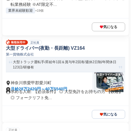
転業務経験 ※AT限定不...
業界未経験歓迎
+19個
気になる
正社員
大型ドライバー(夜勤・長距離) VZ164
第一貨物株式会社
大型トラック運転手/昇給年1回＆賞与年2回有/週休2日制/年間休日
123日/研修有
神奈川県愛甲郡愛川町
月給28万2420円～40万5540円
求める人材: 【必須条件】 ◎ 大型免許をお持ちの方 【歓迎】
◎ フォークリフト免...
気になる
正社員