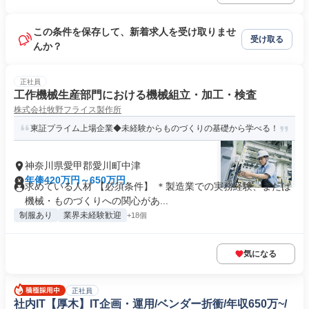
この条件を保存して、新着求人を受け取りませ
受け取る
んか？
正社員
工作機械生産部門における機械組立・加工・検査
株式会社牧野フライス製作所
東証プライム上場企業◆未経験からものづくりの基礎から学べる！
神奈川県愛甲郡愛川町中津
年俸420万円～650万円
求めている人材 【必須条件】 ＊製造業での実務経験、または
機械・ものづくりへの関心があ...
制服あり
業界未経験歓迎
+18個
気になる
正社員
社内IT【厚木】IT企画・運用/ベンダー折衝/年収650万~/