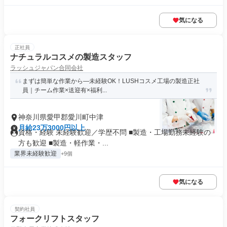
気になる
正社員
ナチュラルコスメの製造スタッフ
ラッシュジャパン合同会社
まずは簡単な作業から―未経験OK！LUSHコスメ工場の製造正社
員｜チーム作業×送迎有×福利...
神奈川県愛甲郡愛川町中津
月給23万3000円以上
資格・経験 未経験歓迎／学歴不問 ■製造・工場勤務未経験の
方も歓迎 ■製造・軽作業・...
業界未経験歓迎
+9個
気になる
契約社員
フォークリフトスタッフ