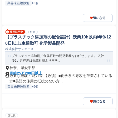
業界未経験歓迎
+3個
気になる
正社員
【プラスチック添加剤の配合設計】残業10h以内/年休12
0日以上/車通勤可 化学製品開発
株式会社サンエース
プラスチック添加剤／金属石鹸の開発業務をお任せします。 入社
後2カ月程度は先輩社員より座学...
神奈川県愛甲郡
月給25万200円以上
必要な経験・能力等 【必須】■化学系の専攻を卒業されている
方■英語の使用に抵抗のない方...
業界未経験歓迎
+5個
気になる
正社員