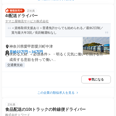
正社員
4t配送ドライバー
ヤマニ屋物流サービス株式会社
＜資格取得支援あり＞普通免許からでも始められる／週休2日制／
賞与最大年3回／長距離運転なし
神奈川県愛甲郡愛川町中津
月給23万円～34万円
求める人材: ＜必須条件＞ ・明るく元気に働いて頂ける方 ・
成長する意欲を持って働い...
交通費支給
気になる
この企業の類似求人を見る
正社員
⾷品配送の10tトラックの幹線便ドライバー
株式会社トワード