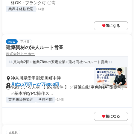
格OK・ブランク可 〇高...
業界未経験歓迎
+14個
気になる
NEW
正社員
建築資材の法人ルート営業
株式会社トーホー
賞与年2回✨創業78年の安定企業✨建材商社へのルート営業
神奈川県愛甲郡愛川町中津
月給25万円～27万6000円
求めている人材 【 必須条件 】 ✅普通自動車免許(AT限定可)
✅基本的なPC操作ス...
業界未経験歓迎
学歴不問
+14個
気になる
正社員