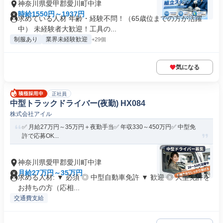
神奈川県愛甲郡愛川町中津
時給1550円～1937円
求めている人材 年齢・経験不問！（65歳位までの方が活躍
中） 未経験者大歓迎！工具の...
制服あり
業界未経験歓迎
+29個
気になる
正社員
中型トラックドライバー(夜勤) HX084
株式会社アイル
✅️ 月給27万円～35万円＋夜勤手当✅️ 年収330～450万円✅️ 中型免
許で応募OK...
神奈川県愛甲郡愛川町中津
月給27万円～35万円
求める人材: ▼ 必須 ◎ 中型自動車免許 ▼ 歓迎 ◎ 大型免許を
お持ちの方（応相...
交通費支給