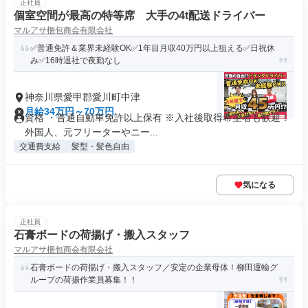
正社員
個室空間が最高の特等席 大手の4t配送ドライバー
マルアサ梱包商会有限会社
✅普通免許＆業界未経験OK✅1年目月収40万円以上狙える✅日祝休
み✅16時退社で夜勤なし
神奈川県愛甲郡愛川町中津
月給34万円～70万円
資格 ・普通自動車免許以上保有 ※入社後取得希望者も歓迎！
外国人、元フリーターやニー...
交通費支給
髪型・髪色自由
気になる
正社員
石膏ボードの荷揚げ・搬入スタッフ
マルアサ梱包商会有限会社
石膏ボードの荷揚げ・搬入スタッフ／安定の企業母体！柳田運輸グ
ループの荷揚作業員募集！！