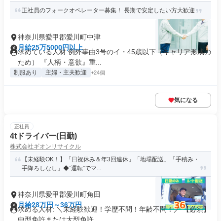
正社員のフォークオペレーター募集！ 長期で安定したい方大歓迎
神奈川県愛甲郡愛川町中津
月給25万5000円以上
求めている人材 例外事由3号のイ・45歳以下（キャリア形成の
ため） 『人柄・意欲』重...
制服あり
主婦・主夫歓迎
+24個
気になる
正社員
4tドライバー(日勤)
株式会社ギオンリサイクル
【未経験OK！】「日祝休み＆年3回連休」「地場配送」「手積み・
手降ろしなし」◆”運転”でマ...
神奈川県愛甲郡愛川町角田
月給28万円～36万円
求める人材: ＼未経験歓迎！学歴不問！年齢不問！／ 【必須】
中型免許または大型免許 ...