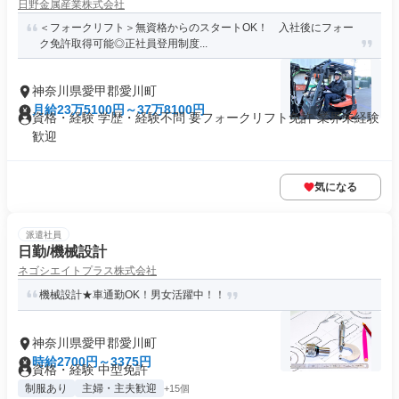
日野金属産業株式会社
＜フォークリフト＞無資格からのスタートOK！ 入社後にフォー
ク免許取得可能◎正社員登用制度...
神奈川県愛甲郡愛川町
月給23万5100円～37万8100円
資格・経験 学歴・経験不問 要フォークリフト免許 業界未経験
歓迎
気になる
派遣社員
日勤/機械設計
ネゴシエイトプラス株式会社
機械設計★車通勤OK！男女活躍中！！
神奈川県愛甲郡愛川町
時給2700円～3375円
資格・経験 中型免許
制服あり
主婦・主夫歓迎
+15個