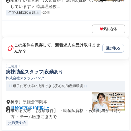
求めている人材 【必須資格】 調理師資格 ＜こんな方、お待ち
しています＞ ◎調理経験...
年間休日120日以上
+20個
気になる
この条件を保存して、新着求人を受け取りませ
受け取る
んか？
正社員
病棟助産スタッフ|夜勤あり
株式会社スタッフバンク
母子に寄り添い成長できる安心の助産師環境
神奈川県鎌倉市岡本
月給30万4610円以上
求める人材: 【必須条件】 ・助産師資格 ・夜勤勤務が可能な
方 ・チーム医療に協力で...
交通費支給