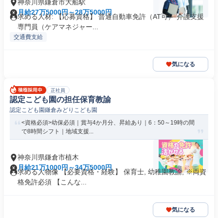
神奈川県鎌倉市大船駅
月給27万5000円～28万5000円
求める人材: 【応募資格】 普通自動車免許（AT可） 介護支援
専門員（ケアマネジャー...
交通費支給
気になる
正社員
認定こども園の担任保育教諭
認定こども園鎌倉みどりこども園
<資格必須>幼保必須｜賞与4か月分、昇給あり｜6：50～19時の間
で8時間シフト｜地域支援...
神奈川県鎌倉市植木
月給21万1000円～34万5000円
求める人物像 【必要資格・経験】 保育士, 幼稚園教諭, ※両資
格免許必須 【こんな...
気になる