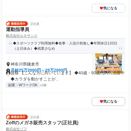
気になる
正社員
運動指導員
株式会社ルネサンス
◆スポーツクラブ利用無料◆食事・入浴介助無し◆年間休日120日
（土日休み）◆残業少なめ
神奈川県鎌倉市
月給25万2000円～29万7000円
資格 【こんな方に向いています】 ◆40歳・50歳代の方活躍中
◆カラダを動かすことが...
副業・WワークOK
+2個
気になる
正社員
Zoffのメガネ販売スタッフ(正社員)
株式会社ゾフ