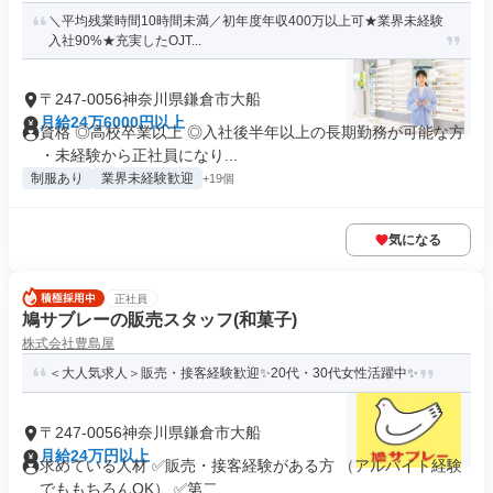
＼平均残業時間10時間未満／初年度年収400万以上可★業界未経験
入社90%★充実したOJT...
〒247-0056神奈川県鎌倉市大船
月給24万6000円以上
資格 ◎高校卒業以上 ◎入社後半年以上の長期勤務が可能な方
・未経験から正社員になり...
制服あり
業界未経験歓迎
+19個
気になる
正社員
鳩サブレーの販売スタッフ(和菓子)
株式会社豊島屋
＜大人気求人＞販売・接客経験歓迎✨20代・30代女性活躍中✨
〒247-0056神奈川県鎌倉市大船
月給24万円以上
求めている人材 ✅販売・接客経験がある方 （アルバイト経験
でももちろんOK） ✅第二...