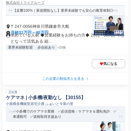
株式会社トライグループ
【反響100%｜新規開拓なし】業界未経験でも安心の教育体制◎
〒247-0056神奈川県鎌倉市大船
月給31万円～40万円
求めている人材 ◆営業経験をお持ちの方◆ 20代・30代が中心
となって活気ある 組...
業界未経験歓迎
歩合給あり
+20個
気になる
この企業の類似求人を見る
正社員
ケアマネ | 小多機/夜勤なし 【30155】
小規模多機能型居宅介護 ふぁいと今泉の里
✅小多機でのケアマネ業務 ✅必須資格：ケアマネ＆運転免許 ✅
車通勤可 ✅資格取得支援あり