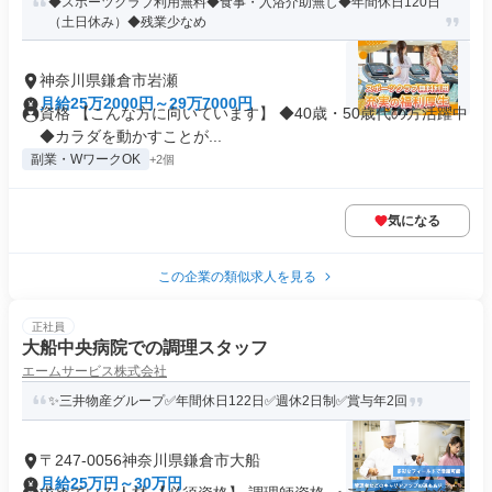
◆スポーツクラブ利用無料◆食事・入浴介助無し◆年間休日120日
（土日休み）◆残業少なめ
神奈川県鎌倉市岩瀬
月給25万2000円～29万7000円
資格 【こんな方に向いています】 ◆40歳・50歳代の方活躍中
◆カラダを動かすことが...
副業・WワークOK
+2個
気になる
この企業の類似求人を見る
正社員
大船中央病院での調理スタッフ
エームサービス株式会社
✨三井物産グループ✅年間休日122日✅週休2日制✅賞与年2回
〒247-0056神奈川県鎌倉市大船
月給25万円～30万円