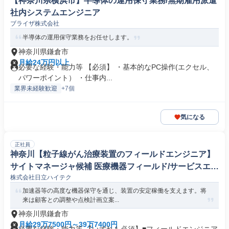
【神奈川県横浜市】半導体の運用保守業務/無期雇用派遣
社内システムエンジニア
ブライザ株式会社
半導体の運用保守業務をお任せします。
神奈川県鎌倉市
月給24万円以上
必要な経験・能力等 【必須】 ・基本的なPC操作(エクセル、
パワーポイント） ・仕事内...
業界未経験歓迎
+7個
気になる
正社員
神奈川【粒子線がん治療装置のフィールドエンジニア】
サイトマネージャ候補 医療機器フィールド/サービスエン
株式会社日立ハイテク
ジニア
加速器等の高度な機器保守を通じ、装置の安定稼働を支えます。将
来は顧客との調整や点検計画立案...
神奈川県鎌倉市
月給29万7500円～39万7400円