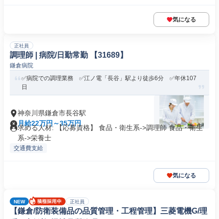
気になる
正社員
調理師 | 病院/日勤常勤 【31689】
鎌倉病院
✅病院での調理業務 ✅江ノ電「長谷」駅より徒歩6分 ✅年休107
日
神奈川県鎌倉市長谷駅
月給22万円～35万円
求める人材: 【応募資格】 食品・衛生系->調理師 食品・衛生
系->栄養士
交通費支給
気になる
NEW
正社員
【鎌倉/防衛装備品の品質管理・工程管理】三菱電機G/理