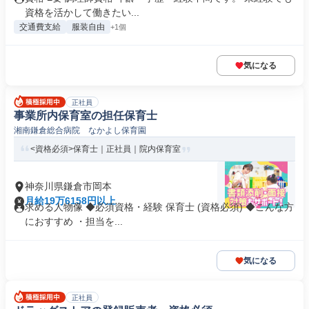
資格を活かして働きたい...
交通費支給
服装自由
+1個
気になる
正社員
事業所内保育室の担任保育士
湘南鎌倉総合病院 なかよし保育園
<資格必須>保育士｜正社員｜院内保育室
神奈川県鎌倉市岡本
月給19万6158円以上
求める人物像 ◆必須資格・経験 保育士 (資格必須) ◆こんな方
におすすめ ・担当を...
気になる
正社員