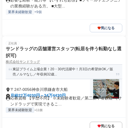
必要な経験・能力等 【いずれも必須】■フィールドエンジニア
の業務経験がある方。 ■大型...
業界未経験歓迎
+9個
気になる
正社員
サンドラッグの店舗運営スタッフ(転居を伴う転勤なし選
択可)
株式会社サンドラッグ
東証プライム上場企業！20・30代活躍中！月3日の希望休OK／販
売ノルマなし／年収例32歳...
〒247-0056神奈川県鎌倉市大船
月給22万4030円～34万4430円
応募資格 【学歴不問】 ※未経験者歓迎／第二新卒者歓迎 ＼サ
ンドラッグで実現できるこ...
業界未経験歓迎
+11個
気になる