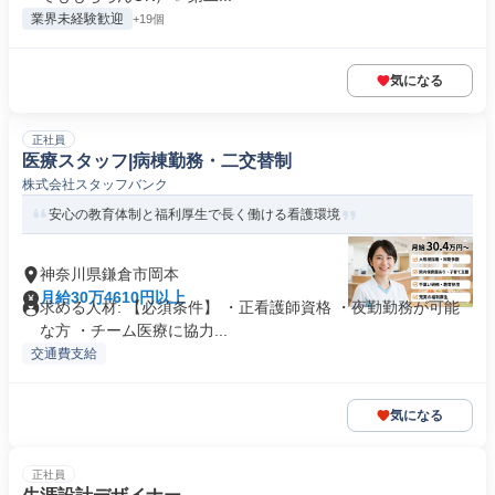
業界未経験歓迎
+19個
気になる
正社員
医療スタッフ|病棟勤務・二交替制
株式会社スタッフバンク
安心の教育体制と福利厚生で長く働ける看護環境
神奈川県鎌倉市岡本
月給30万4610円以上
求める人材: 【必須条件】 ・正看護師資格 ・夜勤勤務が可能
な方 ・チーム医療に協力...
交通費支給
気になる
正社員