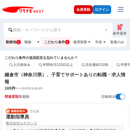
会員登録
ログイン
職種・キーワードから探す
条件保存
勤務地
職種
こだわり条件
雇用形態
年収
新着のみ
1
1
こだわり条件の追加設定を忘れていませんか？
土日祝休み
年間休日120日以上
完全週休2日制
学歴
鎌倉市（神奈川県）、子育てサポートありの転職・求人情
報
169
件
1
〜
100
件目を表示中
関連度順
新着順
詳細表示
正社員
運動指導員
株式会社ルネサンス