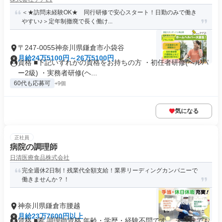
＜★訪問未経験OK★ 同行研修で安心スタート！日勤のみで働き
やすい♪＞定年制撤廃で長く働け...
〒247-0055神奈川県鎌倉市小袋谷
月給24万5100円～26万5100円
資格 ■下記いずれかの資格をお持ちの方 ・初任者研修(ヘルパ
ー2級) ・実務者研修(ヘ...
60代も応募可
+9個
気になる
正社員
病院の調理師
日清医療食品株式会社
完全週休2日制！残業代全額支給！業界リーディングカンパニーで
働きませんか？！
神奈川県鎌倉市腰越
月給23万7600円以上
資格 ■要 調理師資格 年齢・学歴・経験不問です。 未経験でも