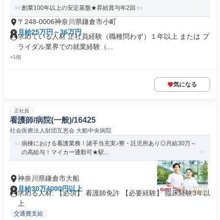
創業100年以上の安定基盤★昇給賞与年2回
〒248-0006神奈川県鎌倉市小町
月給25万円～36万円
求めている人材 正社員経験（職種問わず）１年以上 または ブ
ライダル業界での就業経験（...
+1個
気になる
正社員
看護師/病院(一般)/16425
社会医療法人財団互恵会 大船中央病院
病棟における看護業務！諸手当充実♪寮・託児所あり◎月給30万～
の高給与！マイカー通勤可★駅...
神奈川県鎌倉市大船
月給30万4000円以上
求める人材: 【必須】 看護師免許 【必要経験】 臨床経験3年以
上
交通費支給