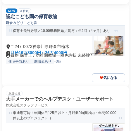
NEW
正社員
認定こども園の保育教諭
鎌倉みどりこども園
保育士免許必須／10:00勤務開始／賞与：年2回（4ヶ月）あり！
〒247-0073神奈川県鎌倉市植木
月給19万8000円～26万4000円
資格 保育士 / 幼稚園教諭一種免許状 未経験可
住宅手当あり
退職金あり
+3個
気になる
派遣社員
大手メーカーでのヘルプデスク・ユーザーサポート
株式会社スタッフサービス
車通勤可能！年間休日125日以上・月残業9時間以内・年間90,000
件以上のプロジェクト（...