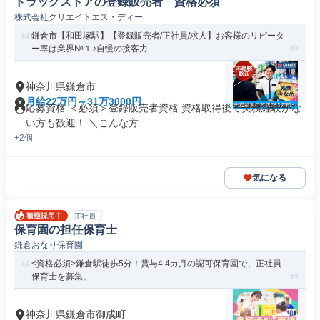
ドラッグストアの登録販売者 資格必須
株式会社クリエイトエス・ディー
鎌倉市【和田塚駅】【登録販売者/正社員/求人】お客様のリピータ
ー率は業界№１♪自慢の接客力...
神奈川県鎌倉市
月給22万円～31万3000円
応募資格 ＜必須＞登録販売者資格 資格取得後で実務経験がな
い方も歓迎！ ＼こんな方...
+2個
気になる
正社員
保育園の担任保育士
鎌倉おなり保育園
<資格必須>鎌倉駅徒歩5分！賞与4.4カ月の認可保育園で、正社員
保育士を募集。
神奈川県鎌倉市御成町