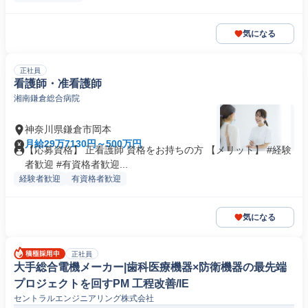
気になる
正社員
看護師・准看護師
湘南鎌倉総合病院
神奈川県鎌倉市岡本
月給29万7130円～500万円
【応募資格】 正看護師 資格をお持ちの方 【メリット】 #経験
者歓迎 #有資格者歓迎...
経験者歓迎
有資格者歓迎
気になる
正社員
大手総合電機メーカー|歯科医療機器×防衛機器の最先端
プロジェクトを回すPM 工程改善/IE
セントラルエンジニアリング株式会社