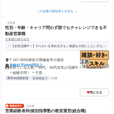
この企業の類似求人を見る
正社員
性別・年齢・キャリア問わず誰でもチャレンジできる不
動産営業職
大東建託株式会社
【女性活躍中！】やりがいを求める方も／家庭を大切にしたい方も
〒247-0055神奈川県鎌倉市小袋谷
月給31万2000円以上
求めている人材 ✅30代・40代女性が活躍中！ ＊未経験9割！
＊経験不問！ ＊子育...
業界未経験歓迎
歩合給あり
+21個
気になる
正社員
営業経験者枠|個別指導塾の教室運営(総合職)