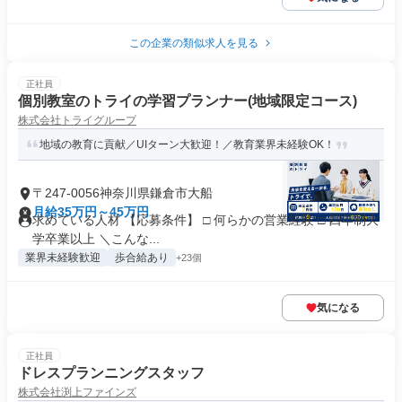
この企業の類似求人を見る
正社員
個別教室のトライの学習プランナー(地域限定コース)
株式会社トライグループ
地域の教育に貢献／UIターン大歓迎！／教育業界未経験OK！
〒247-0056神奈川県鎌倉市大船
月給35万円～45万円
求めている人材 【応募条件】 □ 何らかの営業経験 □ 四年制大
学卒業以上 ＼こんな...
業界未経験歓迎
歩合給あり
+23個
気になる
正社員
ドレスプランニングスタッフ
株式会社渕上ファインズ