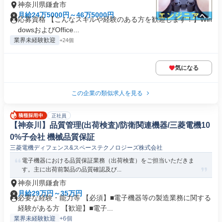
神奈川県鎌倉市
月給24万5000円～46万5000円
応募資格 【こんなスキルや経験のある方を歓迎します！】Win
dowsおよびOffice...
業界未経験歓迎
+24個
気になる
この企業の類似求人を見る
正社員
【神奈川】品質管理(出荷検査)/防衛関連機器/三菱電機10
0%子会社 機械品質保証
三菱電機ディフェンス&スペーステクノロジーズ株式会社
電子機器における品質保証業務（出荷検査）をご担当いただきま
す。主に出荷前製品の品質確認及び...
神奈川県鎌倉市
月給29万円～35万円
必要な経験・能力等 【必須】■電子機器等の製造業務に関する
経験がある方 【歓迎】■電子...
業界未経験歓迎
+6個