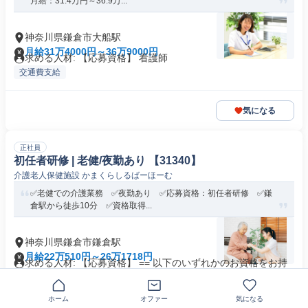
月給：31.4万円～36.9万...
神奈川県鎌倉市大船駅
月給31万4000円～36万9000円
求める人材: 【応募資格】 看護師
交通費支給
気になる
正社員
初任者研修 | 老健/夜勤あり 【31340】
介護老人保健施設 かまくらしるばーほーむ
✅老健での介護業務 ✅夜勤あり ✅応募資格：初任者研修 ✅鎌
倉駅から徒歩10分 ✅資格取得...
神奈川県鎌倉市鎌倉駅
月給22万510円～26万1718円
求める人材: 【応募資格】 == 以下のいずれかのお資格をお持
ちの方 == ホームヘ...
交通費支給
ホーム
オファー
気になる