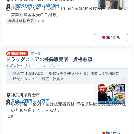
月給28万円～38万5000円
求めている人材 【必須】 正社員での勤務経験が2年以上 BtoC
営業や接客販売のご経験...
業界未経験歓迎
+29個
気になる
正社員
ドラッグストアの登録販売者 資格必須
株式会社クリエイトエス・ディー
鎌倉市【西鎌倉駅】【登録販売者/求人/正社員】残業は月平均残業
時間１５～２０Ｈ程度！社員２...
神奈川県鎌倉市
月給22万円～33万円
応募資格 ＜必須＞登録販売者資格 資格取得後で実務経験がな
い方も歓迎！ ＼こんな方...
+2個
気になる