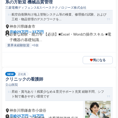
系の方歓迎 機械品質管理
三菱電機ディフェンス&スペーステクノロジーズ株式会社
航空自衛隊向け地上管制システム等の検査、修理後の試験、および
工程・物品管理のデスクワークを...
神奈川県鎌倉市
月給29万円～33万円
必要な経験・能力等 【必須】■Excel・Wordの操作スキル ■電
子機器の基礎知識...
業界未経験歓迎
+6個
気になる
NEW
正社員
クリニックの看護師
立山医院
昇給・賞与あり！残業少なめ＆育児サポート充実 経験不問、シフ
ト制で働きやすい環境です
神奈川県鎌倉市小袋谷
月給25万円～35万円