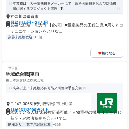
本業務は、大手電機機器メーカーにて、歯科医療機器および防衛機
器に関するプロジェクト管理（P...
神奈川県鎌倉市
月給34万円～38万円
必要な経験・能力等 【必須】 ■量産製品の工程知識 ■周りとコ
ミュニケーションをとりな...
業界未経験歓迎
+6個
気になる
正社員
地域総合職|車両
東日本旅客鉄道株式会社
高卒以上／未経験応募可能／研修や手当充実
〒247-0065神奈川県鎌倉市上町屋
月給26万3000円以上
求めている人材 未経験応募可能／人物重視の採用 年間を通じ
新卒・経験者採用を合わせて1...
制服あり
業界未経験歓迎
+25個