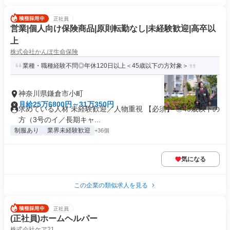
正社員
営業|個人向け保険商品|原則転勤なし|未経験歓迎|高卒以
上
株式会社かんぽ生命保険
業種・職種経験不問◎年休120日以上＜45歳以下の方対象＞
神奈川県鎌倉市小町
月給25万6800円～31万350円
求めている人材 未経験歓迎／人物重視 【必須】 ◎45歳以下の
方（3号のイ／長期キャ...
制服あり
業界未経験歓迎
+36個
気になる
この企業の類似求人を見る
正社員
(正社員)ホームヘルパー
株式会社ケア21