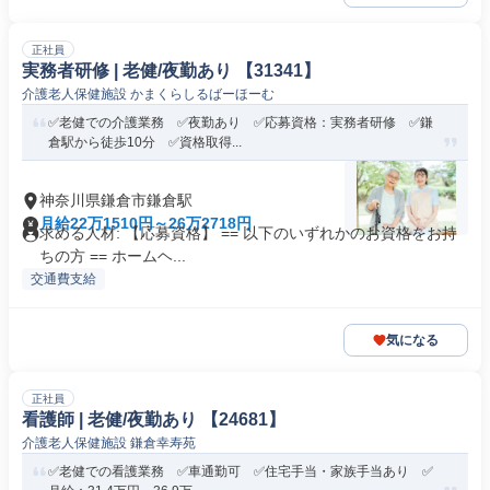
正社員
実務者研修 | 老健/夜勤あり 【31341】
介護老人保健施設 かまくらしるばーほーむ
✅老健での介護業務 ✅夜勤あり ✅応募資格：実務者研修 ✅鎌
倉駅から徒歩10分 ✅資格取得...
神奈川県鎌倉市鎌倉駅
月給22万1510円～26万2718円
求める人材: 【応募資格】 == 以下のいずれかのお資格をお持
ちの方 == ホームヘ...
交通費支給
気になる
正社員
看護師 | 老健/夜勤あり 【24681】
介護老人保健施設 鎌倉幸寿苑
✅老健での看護業務 ✅車通勤可 ✅住宅手当・家族手当あり ✅