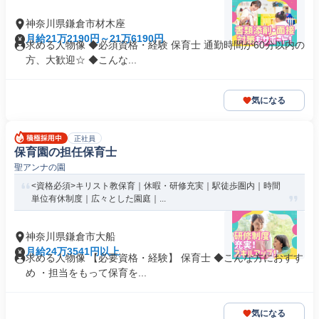
神奈川県鎌倉市材木座
月給21万2190円～21万6190円
求める人物像 ◆必須資格・経験 保育士 通勤時間が60分以内の
方、大歓迎☆ ◆こんな...
気になる
正社員
保育園の担任保育士
聖アンナの園
<資格必須>キリスト教保育｜休暇・研修充実｜駅徒歩圏内｜時間
単位有休制度｜広々とした園庭｜...
神奈川県鎌倉市大船
月給24万3541円以上
求める人物像 【必要資格・経験】 保育士 ◆こんな方におすす
め ・担当をもって保育を...
気になる