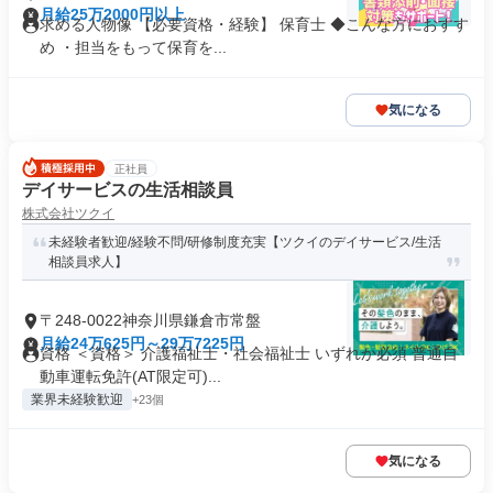
月給25万2000円以上
求める人物像 【必要資格・経験】 保育士 ◆こんな方におすす
め ・担当をもって保育を...
気になる
正社員
デイサービスの生活相談員
株式会社ツクイ
未経験者歓迎/経験不問/研修制度充実【ツクイのデイサービス/生活
相談員求人】
〒248-0022神奈川県鎌倉市常盤
月給24万625円～29万7225円
資格 ＜資格＞ 介護福祉士・社会福祉士 いずれか必須 普通自
動車運転免許(AT限定可)...
業界未経験歓迎
+23個
気になる