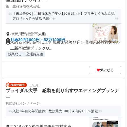
生涯設計デザイナー
第一生命保険株式会社
【未経験OK｜土日祝休みで年休120日以上✨】プラチナくるみん認
定取得✨女性が多数活躍中✨
神奈川県鎌倉市大船
月給30万1000円～52万1000円
求める人材: 高卒以上✨ 職種未経験歓迎✨ 業種未経験歓迎第✨
二新卒歓迎ブランクO...
残業なし
交通費支給
気になる
正社員
ブライダル大手 感動を創り出すウエディングプランナ
ー
株式会社オンザページ
入社1年目の年間総休日数は最大130日★有給100％消化
〒248-0013神奈川県鎌倉市材木座