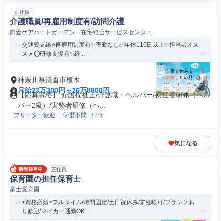
正社員
介護職員/再雇用制度有/訪問介護
鎌倉ケアハートガーデン 在宅総合サービスセンター
交通費支給⭐️再雇用制度有✨夜勤なし✅️年休110日以上✨担当者オス
スメ⭕️研修支援有✨経...
神奈川県鎌倉市植木
月給23万300円～26万8800円
【応募資格】 介護福祉士/介護職・ヘルパー/初任者研修（ヘル
パー2級）/実務者研修（ヘ...
フリーター歓迎
学歴不問
+2個
気になる
正社員
保育園の担任保育士
富士愛育園
<資格必須>フルタイム/時間固定/土日祝休み/未経験可/ブランクあ
り歓迎/マイカー通勤OK...