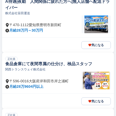
A待遇|夜勤 人間関係に疲れた方へ|無人店舗へ配送ドラ
イバー
株式会社笹田運送
〒470-1112愛知県豊明市新田町
月給28万円～30万円
気になる
正社員
食品倉庫にて夜間専属の仕分け、検品スタッフ
関西トランスウェイ株式会社
〒596-0016大阪府岸和田市岸之浦町
月給28万9604円以上
気になる
正社員