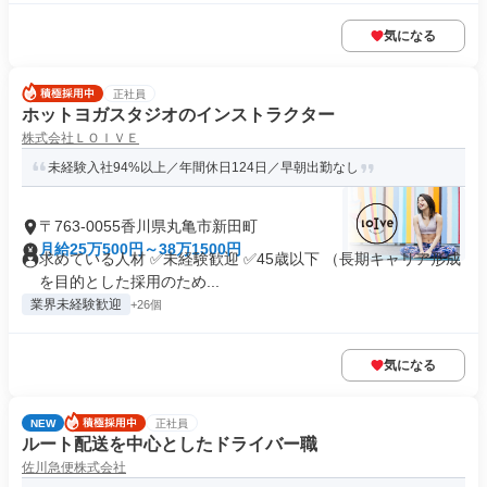
気になる
正社員
ホットヨガスタジオのインストラクター
株式会社ＬＯＩＶＥ
未経験入社94%以上／年間休日124日／早朝出勤なし
〒763-0055香川県丸亀市新田町
月給25万500円～38万1500円
求めている人材 ✅未経験歓迎 ✅45歳以下 （長期キャリア形成
を目的とした採用のため...
業界未経験歓迎
+26個
気になる
NEW
正社員
ルート配送を中心としたドライバー職
佐川急便株式会社