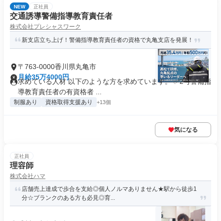
NEW
正社員
交通誘導警備指導教育責任者
株式会社プレシャスワーク
新支店立ち上げ！警備指導教育責任者の資格で丸亀支店を発展！
〒763-0000香川県丸亀市
月給35万4000円
求めている人材 以下のような方を求めています。 ✅2号警備指
導教育責任者の有資格者 ...
制服あり
資格取得支援あり
+13個
気になる
正社員
理容師
株式会社ハマ
店舗売上達成で歩合を支給◎個人ノルマありません★駅から徒歩1
分☆ブランクのある方も必見◎育...