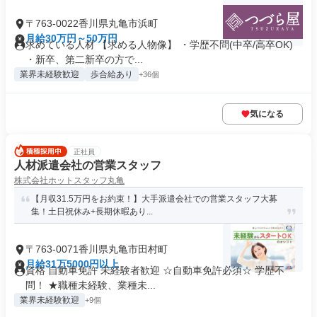
〒763-0022香川県丸亀市浜町
月給30万円～50万円
求めている人材 【求める人物像】 ・学歴不問(中卒/高卒OK)
・新卒、第二新卒の方で...
業界未経験歓迎
歩合給あり
+36個
気になる
正社員
人材派遣会社の営業スタッフ
株式会社ホットスタッフ丸亀
【月収31.5万円をお約束！】大手派遣会社での営業スタッフ大募
集！土日祝休み+長期休暇あり...
〒763-0071香川県丸亀市田村町
月給31万5000円以上
資格 自動車免許 未経験者歓迎 ☆自動車免許必須☆ 学歴不
問！ ★職種未経験、業種未...
業界未経験歓迎
+9個