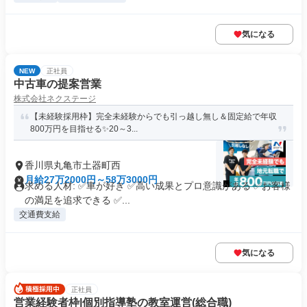
気になる
NEW
正社員
中古車の提案営業
株式会社ネクステージ
【未経験採用枠】完全未経験からでも引っ越し無し＆固定給で年収
800万円を目指せる✨20～3...
香川県丸亀市土器町西
月給27万2000円～58万3000円
求める人材: ✅車が好き ✅高い成果とプロ意識がある ✅お客様
の満足を追求できる ✅...
交通費支給
気になる
正社員
営業経験者枠|個別指導塾の教室運営(総合職)