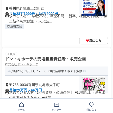
香川県丸亀市土器町西
月給28万6000円～64万4000円
求める人材: ・学歴不問、職歴不問 ・新卒、社会人未経験、第
二新卒も大歓迎 ・人と話...
交通費支給
気になる
正社員
ドン・キホーテの売場担当責任者・販売企画
株式会社ドン・キホーテ
月給29万円以上可＊20代・30代活躍中！ポスト多数
〒763-0034香川県丸亀市大手町
月給29万円～44万円
求めている人材 【応募資格・必須条件】 ■18歳以上（深夜帯
の勤務があるため） ■既卒...
業界未経験歓迎
+17個
ホーム
オファー
気になる