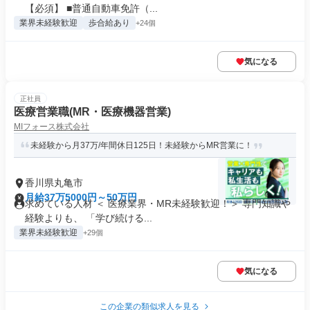
【必須】 ■普通自動車免許（...
業界未経験歓迎
歩合給あり
+24個
気になる
正社員
医療営業職(MR・医療機器営業)
MIフォース株式会社
未経験から月37万/年間休日125日！未経験からMR営業に！
香川県丸亀市
月給37万5000円～50万円
求めている人材 ＜ 医療業界・MR未経験歓迎！＞ 専門知識や
経験よりも、 「学び続ける...
業界未経験歓迎
+29個
気になる
この企業の類似求人を見る