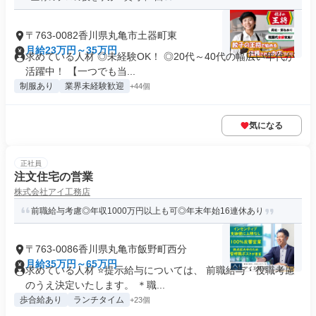
〒763-0082香川県丸亀市土器町東
月給23万円～35万円
求めている人材 ◎未経験OK！ ◎20代～40代の幅広い年代が
活躍中！ 【一つでも当...
制服あり
業界未経験歓迎
+44個
気になる
正社員
注文住宅の営業
株式会社アイ工務店
前職給与考慮◎年収1000万円以上も可◎年末年始16連休あり
〒763-0086香川県丸亀市飯野町西分
月給35万円～65万円
求めている人材 ⭐提示給与については、 前職給与・役職考慮
のうえ決定いたします。 ＊職...
歩合給あり
ランチタイム
+23個