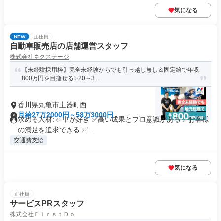
気になる
NEW
正社員
自動車販売店の店舗運営スタッフ
株式会社ネクステージ
【未経験採用枠】完全未経験からでも引っ越し無し＆固定給で年収
800万円を目指せる✨20～3...
香川県丸亀市土器町西
月給27万2000円～58万3000円
求める人材: ✅車が好き ✅高い成果とプロ意識がある ✅お客様
の満足を追求できる ✅...
交通費支給
気になる
正社員
サービスPRスタッフ
株式会社ＦｉｒｓｔＤｏ