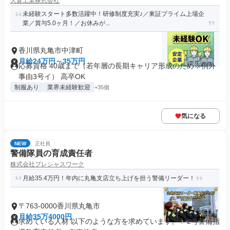
大倉工業株式会社
未経験スタート多数活躍中！研修制度充実♪／東証プライム上場企
業／賞与5.0ヶ月！／お休みが...
香川県丸亀市中津町
月給24万円～35万円
応募資格 40歳まで（若年層の長期キャリア形成のため※例外
事由3号イ） 高卒OK
制服あり
業界未経験歓迎
+35個
気になる
NEW
正社員
警備隊員の育成責任者
株式会社プレシャスワーク
月給35.4万円！年内に丸亀支店立ち上げを担う警備リーダー！
〒763-0000香川県丸亀市
月給35万4000円
求めている人材 以下のような方を求めています。 ✅2号警備指