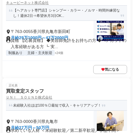
キュービーネット株式会社
【ヘアカット専門店】シャンプー・カラー・ノルマ・時間外練習な
し！週休2日⇒希望休月3日OK...
〒763-0055香川県丸亀市新田町
月給29万1000円～43万2000円
資格 【応募資格】 ◆美容師免許をお持ちの方 ◆ヘアカットの
入客経験がある方 ┗ 実...
制服あり
主婦・主夫歓迎
+24個
気になる
正社員
買取査定スタッフ
ＵＮＩ ＳＯＵＮＤ株式会社
未経験入社ほぼ100％◎最短で収入・キャリアアップ！
〒763-0000香川県丸亀市
月給27万円～50万円
求めている人材 ＜未経験歓迎／第二新卒歓迎／学歴不問＞