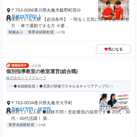
〒763-0086香川県丸亀市飯野町西分
月給25万円以上
求めている人材 【必須条件】 ・明るく元気に仕事を楽しめる
方 ・車で通勤できる方 ※要...
制服あり
業界未経験歓迎
+17個
気になる
正社員
個別指導教室の教室運営(総合職)
株式会社トライグループ
◆未経験歓迎！◆充実の研修でスキル＆キャリアアップ◎
〒763-0034香川県丸亀市大手町
月給27万円～35万円
求めている人材 ◆経験不問！意欲重視の採用です◆ 20代・30
代・40代活躍！ 第...
業界未経験歓迎
+14個