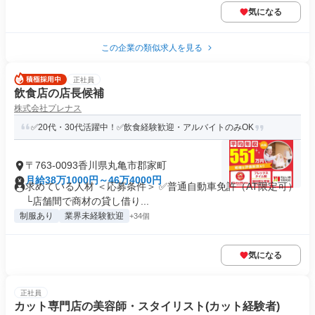
気になる
この企業の類似求人を見る
正社員
飲食店の店長候補
株式会社プレナス
✅20代・30代活躍中！✅飲食経験歓迎・アルバイトのみOK
〒763-0093香川県丸亀市郡家町
月給38万1000円～46万4000円
求めている人材 ＜応募条件＞ ✅普通自動車免許（AT限定可）
└店舗間で商材の貸し借り...
制服あり
業界未経験歓迎
+34個
気になる
正社員
カット専門店の美容師・スタイリスト(カット経験者)