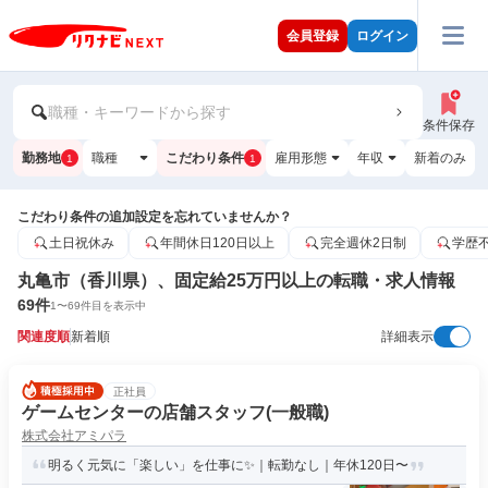
会員登録
ログイン
職種・キーワードから探す
条件保存
勤務地
職種
こだわり条件
雇用形態
年収
新着のみ
1
1
こだわり条件の追加設定を忘れていませんか？
土日祝休み
年間休日120日以上
完全週休2日制
学歴
丸亀市（香川県）、固定給25万円以上の転職・求人情報
69
件
1
〜
69
件目を表示中
関連度順
新着順
詳細表示
正社員
ゲームセンターの店舗スタッフ(一般職)
株式会社アミパラ
明るく元気に「楽しい」を仕事に✨｜転勤なし｜年休120日〜