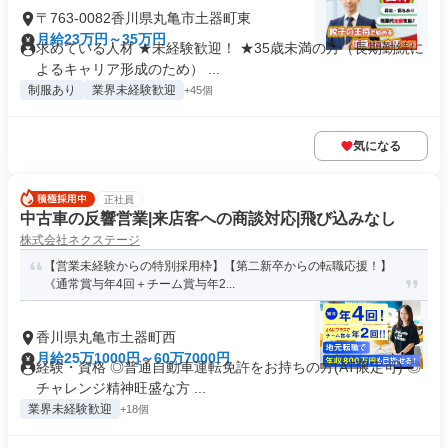
〒763-0082香川県丸亀市土器町東
月給23万円～35万円
求めている人材 ★未経験歓迎！ ★35歳未満の方（長期勤続に
よるキャリア形成のため） ...
制服あり
業界未経験歓迎
+45個
気になる
正社員
中古車の反響営業|来店客への商談対応|飛び込みなし
株式会社ネクステージ
【営業未経験からの特別採用枠】【第二新卒からの転職応援！】
《通常賞与年4回＋チーム賞与年2...
香川県丸亀市土器町西
月給25万1000円～60万7000円
経験・資格 ◎普通自動車運転免許をお持ちの方(AT限定可) ◎
チャレンジ精神旺盛な方 ...
業界未経験歓迎
+18個