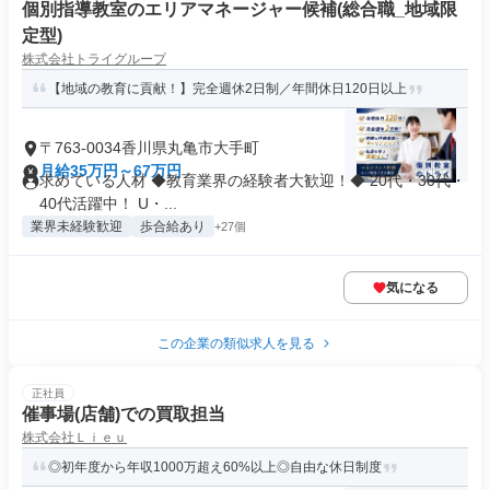
個別指導教室のエリアマネージャー候補(総合職_地域限
定型)
株式会社トライグループ
【地域の教育に貢献！】完全週休2日制／年間休日120日以上
〒763-0034香川県丸亀市大手町
月給35万円～67万円
求めている人材 ◆教育業界の経験者大歓迎！◆ 20代・30代・
40代活躍中！ U・...
業界未経験歓迎
歩合給あり
+27個
気になる
この企業の類似求人を見る
正社員
催事場(店舗)での買取担当
株式会社Ｌｉｅｕ
◎初年度から年収1000万超え60%以上◎自由な休日制度