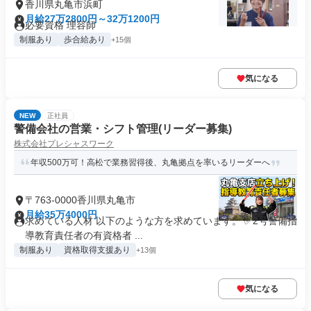
香川県丸亀市浜町
月給27万2800円～32万1200円
必要資格 理容師
制服あり
歩合給あり
+15個
気になる
NEW
正社員
警備会社の営業・シフト管理(リーダー募集)
株式会社プレシャスワーク
年収500万可！高松で業務習得後、丸亀拠点を率いるリーダーへ
〒763-0000香川県丸亀市
月給35万4000円
求めている人材 以下のような方を求めています。 ✅2号警備指
導教育責任者の有資格者 ...
制服あり
資格取得支援あり
+13個
気になる