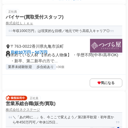
正社員
バイヤー(買取受付スタッフ)
株式会社Ｌｉｅｕ
年収1000万円」は現実的な目標／地元で叶う高収入キャリア◎
〒763-0022香川県丸亀市浜町
月給30万円～50万円
求めている人材 【求める人物像】 ・学歴不問(中卒/高卒OK)
・新卒、第二新卒の方で...
業界未経験歓迎
歩合給あり
+36個
気になる
正社員
営業系総合職(販売/買取)
株式会社ネクステージ
＼「あの時に…」を、今ここで変えよう／第2新卒歓迎・初年度か
ら年450万円可／年休125日...