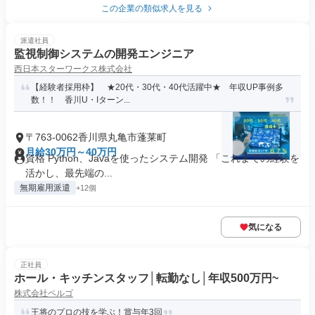
この企業の類似求人を見る
派遣社員
監視制御システムの開発エンジニア
西日本スターワークス株式会社
【経験者採用枠】 ★20代・30代・40代活躍中★ 年収UP事例多
数！！ 香川U・Iターン...
〒763-0062香川県丸亀市蓬莱町
月給30万円～40万円
資格 Python、Javaを使ったシステム開発 「これまでの経験を
活かし、最先端の...
無期雇用派遣
+12個
気になる
正社員
ホール・キッチンスタッフ│転勤なし│年収500万円~
株式会社ペルゴ
王将のプロの技を学ぶ！賞与年3回