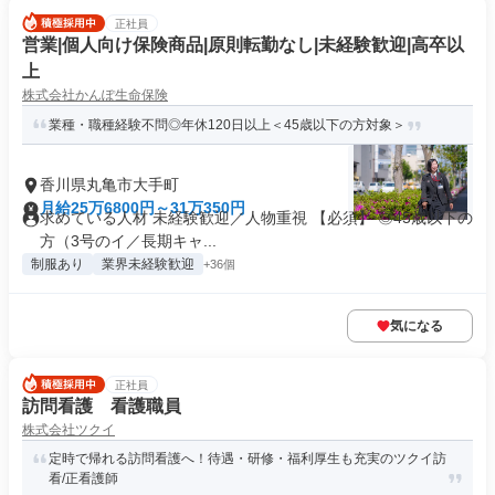
正社員
営業|個人向け保険商品|原則転勤なし|未経験歓迎|高卒以
上
株式会社かんぽ生命保険
業種・職種経験不問◎年休120日以上＜45歳以下の方対象＞
香川県丸亀市大手町
月給25万6800円～31万350円
求めている人材 未経験歓迎／人物重視 【必須】 ◎45歳以下の
方（3号のイ／長期キャ...
制服あり
業界未経験歓迎
+36個
気になる
正社員
訪問看護 看護職員
株式会社ツクイ
定時で帰れる訪問看護へ！待遇・研修・福利厚生も充実のツクイ訪
看/正看護師