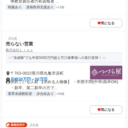
導教育責任者の有資格者 ...
制服あり
資格取得支援あり
+13個
気になる
正社員
売らない営業
株式会社Ｌｉｅｕ
”未経験”でも年収5000万円超え可◎催事場への直行直帰！
〒763-0022香川県丸亀市浜町
月給30万円～50万円
求めている人材 【求める人物像】 ・学歴不問(中卒/高卒OK)
・新卒、第二新卒の方で...
業界未経験歓迎
歩合給あり
+36個
気になる
正社員