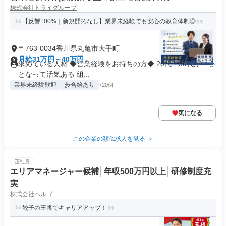
株式会社トライグループ
【反響100%｜新規開拓なし】業界未経験でも安心の教育体制◎
〒763-0034香川県丸亀市大手町
月給31万円～40万円
求めている人材 ◆営業経験をお持ちの方◆ 20代・30代が中心
となって活気ある 組...
業界未経験歓迎
歩合給あり
+20個
気になる
この企業の類似求人を見る
正社員
エリアマネージャー候補│年収500万円以上│研修制度充
実
株式会社ペルゴ
餃子の王将でキャリアアップ！