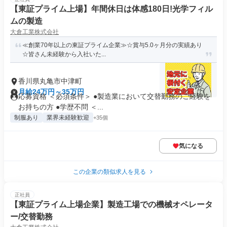
【東証プライム上場】年間休日は体感180日!光学フィル
ムの製造
大倉工業株式会社
≪創業70年以上の東証プライム企業≫☆賞与5.0ヶ月分の実績あり
☆皆さん未経験から入社いた...
香川県丸亀市中津町
月給24万円～35万円
応募資格 ＜必須条件＞ ●製造業において交替勤務のご経験を
お持ちの方 ●学歴不問 ＜...
制服あり
業界未経験歓迎
+35個
気になる
この企業の類似求人を見る
正社員
【東証プライム上場企業】製造工場での機械オペレータ
ー/交替勤務