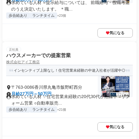
求めている人材 ⭐提示給与については、 前職給与・役職考慮
のうえ決定いたします。 ＊職...
歩合給あり
ランチタイム
+23個
気になる
正社員
ハウスメーカーでの提案営業
株式会社アイ工務店
インセンティブ上限なし！住宅営業未経験の中途入社者が活躍中◎
〒763-0086香川県丸亀市飯野町西分
月給27万円～50万円
求めている人材 ✨住宅営業未経験の20代30代が活躍中 ○リフ
ォーム営業 ○自動車販売...
歩合給あり
ランチタイム
+21個
気になる