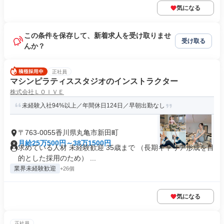
気になる
この条件を保存して、新着求人を受け取りませ
受け取る
んか？
正社員
マシンピラティススタジオのインストラクター
株式会社ＬＯＩＶＥ
未経験入社94%以上／年間休日124日／早朝出勤なし
〒763-0055香川県丸亀市新田町
月給25万500円～38万1500円
求めている人材 未経験歓迎 35歳まで （長期キャリア形成を目
的とした採用のため） ...
業界未経験歓迎
+26個
気になる
正社員