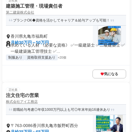
正社員
建築施工管理・現場責任者
第二建築株式会社
ブランクOK◆資格を活かしてキャリア＆給与アップも可能！
香川県丸亀市福島町
月給30万円～50万円
求めている人材 《必要な資格》 ✅一級建築士 ✅二級建築士 ✅
一級建築施工管理技士 ✅...
制服あり
資格取得支援あり
+20個
気になる
正社員
注文住宅の営業
株式会社アイ工務店
前職給与考慮◎年収1000万円以上も可◎年末年始16連休あり
〒763-0086香川県丸亀市飯野町西分
月給35万円～65万円