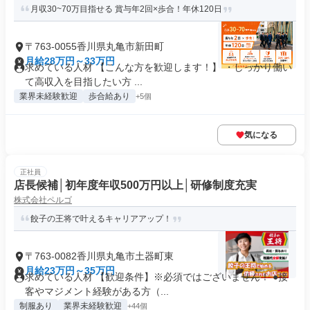
月収30~70万目指せる 賞与年2回×歩合！年休120日
〒763-0055香川県丸亀市新田町
月給28万円～33万円
求めている人材 【こんな方を歓迎します！】 ・しっかり働い
て高収入を目指したい方 ...
業界未経験歓迎
歩合給あり
+5個
気になる
正社員
店長候補│初年度年収500万円以上│研修制度充実
株式会社ペルゴ
餃子の王将で叶えるキャリアアップ！
〒763-0082香川県丸亀市土器町東
月給23万円～35万円
求めている人材 【歓迎条件】※必須ではございません！ ●接
客やマジメント経験がある方（...
制服あり
業界未経験歓迎
+44個