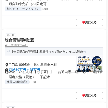
通自動車免許（AT限定可...
制服あり
ランチタイム
+29個
気になる
正社員
総合管理職(物流)
吉田海運株式会社
【物流拠点の管理職】裁量権持って働きたい方にお勧め
〒763-0095香川県丸亀市垂水町
月給30万円～45万円
求めている人材 【必須要件】 ・普通自動車運転免許 ・運行管
理者資格（貨物） ・下記求...
業界未経験歓迎
+18個
気になる