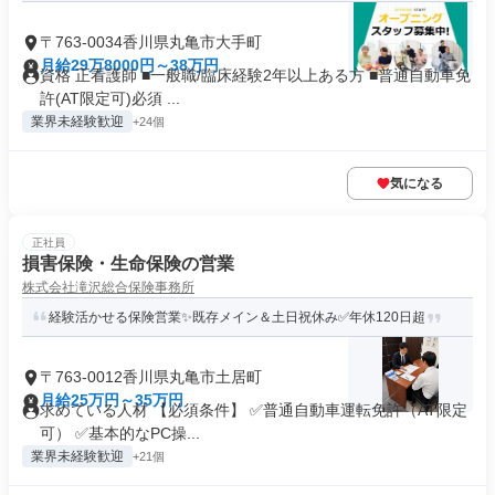
〒763-0034香川県丸亀市大手町
月給29万8000円～38万円
資格 正看護師 ■一般職/臨床経験2年以上ある方 ■普通自動車免
許(AT限定可)必須 ...
業界未経験歓迎
+24個
気になる
正社員
損害保険・生命保険の営業
株式会社滝沢総合保険事務所
経験活かせる保険営業✨既存メイン＆土日祝休み✅年休120日超
〒763-0012香川県丸亀市土居町
月給25万円～35万円
求めている人材 【必須条件】 ✅普通自動車運転免許（AT限定
可） ✅基本的なPC操...
業界未経験歓迎
+21個