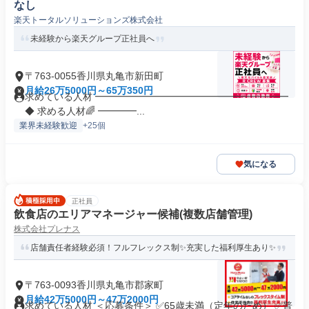
なし
楽天トータルソリューションズ株式会社
未経験から楽天グループ正社員へ
〒763-0055香川県丸亀市新田町
月給26万5000円～65万350円
求めている人材 ━━━━━━━━━━━━━━━━━━━━
◆ 求める人材🌈 ━━━━...
業界未経験歓迎
+25個
気になる
正社員
飲食店のエリアマネージャー候補(複数店舗管理)
株式会社プレナス
店舗責任者経験必須！フルフレックス制✨充実した福利厚生あり✨
〒763-0093香川県丸亀市郡家町
月給42万5000円～47万2000円
求めている人材 ＜応募条件＞ ✅65歳未満（定年のため） ✅普