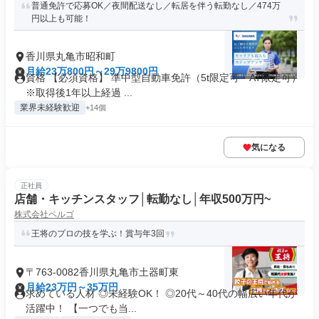
普通免許で応募OK／夜間配送なし／転居を伴う転勤なし／474万
円以上も可能！
香川県丸亀市昭和町
月給23万800円～29万9800円
資格 【必須資格】 準中型自動車免許（5t限定可・AT限定可）
※取得後1年以上経過 ...
業界未経験歓迎
+14個
気になる
正社員
店舗・キッチンスタッフ│転勤なし│年収500万円~
株式会社ペルゴ
王将のプロの技を学ぶ！賞与年3回
〒763-0082香川県丸亀市土器町東
月給23万円～35万円
求めている人材 ◎未経験OK！ ◎20代～40代の幅広い年代が
活躍中！ 【一つでも当...