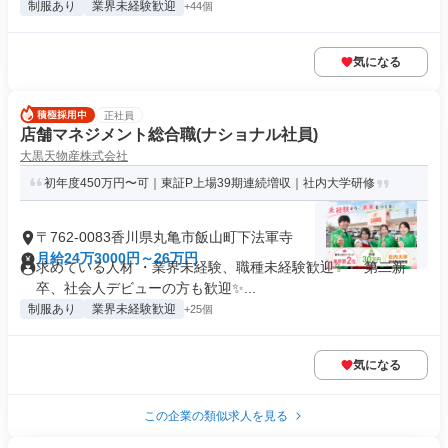
制服あり
業界未経験歓迎
+44個
気になる
正社員
店舗マネジメント総合職(ナショナル社員)
大黒天物産株式会社
初年度450万円〜可｜東証P上場39期連続増収｜社内大学研修
〒762-0083香川県丸亀市飯山町下法軍寺
月給24万3000円～26万円
求めている人材 ・業界未経験、職種未経験歓迎✨ ・第二新
卒、社会人デビューの方も歓迎✨...
制服あり
業界未経験歓迎
+25個
気になる
この企業の類似求人を見る