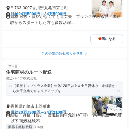
〒763-0007香川県丸亀市宗古町
月給24万5000円～34万5000円
資格 経験・資格がなくても大丈夫！ブランクがある方、未経
験からスタートした方も多数活躍...
気になる
この企業の類似求人を見る
正社員
住宅商材のルート配送
渡辺パイプ株式会社
【業界トップクラス企業】年休120日以上＆土日祝休み！未経験か
ら大手企業でキャリアアップを...
香川県丸亀市土器町東
月給20万7900円～24万2100円
経験・資格 【要】・普通自動車免許(AT可) ・高卒以上 ■35歳
以下(職務経験不...
業界未経験歓迎
+16個