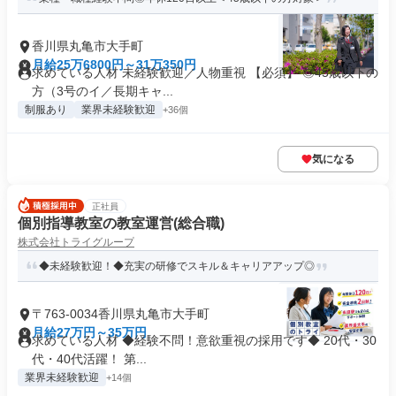
香川県丸亀市大手町
月給25万6800円～31万350円
求めている人材 未経験歓迎／人物重視 【必須】 ◎45歳以下の
方（3号のイ／長期キャ...
制服あり
業界未経験歓迎
+36個
気になる
正社員
個別指導教室の教室運営(総合職)
株式会社トライグループ
◆未経験歓迎！◆充実の研修でスキル＆キャリアアップ◎
〒763-0034香川県丸亀市大手町
月給27万円～35万円
求めている人材 ◆経験不問！意欲重視の採用です◆ 20代・30
代・40代活躍！ 第...
業界未経験歓迎
+14個