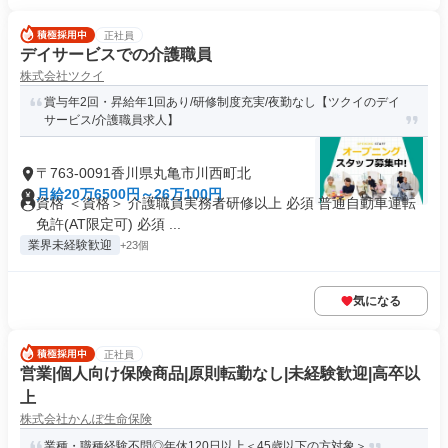
正社員
デイサービスでの介護職員
株式会社ツクイ
賞与年2回・昇給年1回あり/研修制度充実/夜勤なし【ツクイのデイ
サービス/介護職員求人】
〒763-0091香川県丸亀市川西町北
月給20万6500円～26万100円
資格 ＜資格＞ 介護職員実務者研修以上 必須 普通自動車運転
免許(AT限定可) 必須 ...
業界未経験歓迎
+23個
気になる
正社員
営業|個人向け保険商品|原則転勤なし|未経験歓迎|高卒以
上
株式会社かんぽ生命保険
業種・職種経験不問◎年休120日以上＜45歳以下の方対象＞