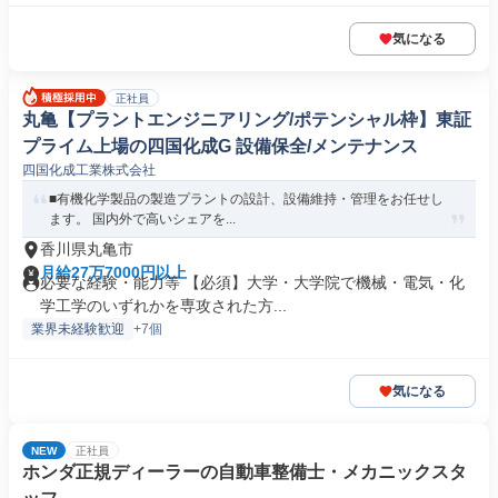
気になる
正社員
丸亀【プラントエンジニアリング/ポテンシャル枠】東証
プライム上場の四国化成G 設備保全/メンテナンス
四国化成工業株式会社
■有機化学製品の製造プラントの設計、設備維持・管理をお任せし
ます。 国内外で高いシェアを...
香川県丸亀市
月給27万7000円以上
必要な経験・能力等 【必須】大学・大学院で機械・電気・化
学工学のいずれかを専攻された方...
業界未経験歓迎
+7個
気になる
NEW
正社員
ホンダ正規ディーラーの自動車整備士・メカニックスタ