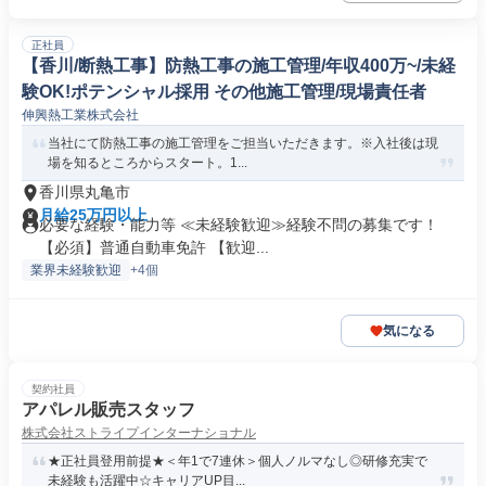
正社員
【香川/断熱工事】防熱工事の施工管理/年収400万~/未経
験OK!ポテンシャル採用 その他施工管理/現場責任者
伸興熱工業株式会社
当社にて防熱工事の施工管理をご担当いただきます。※入社後は現
場を知るところからスタート。1...
香川県丸亀市
月給25万円以上
必要な経験・能力等 ≪未経験歓迎≫経験不問の募集です！
【必須】普通自動車免許 【歓迎...
業界未経験歓迎
+4個
気になる
契約社員
アパレル販売スタッフ
株式会社ストライプインターナショナル
★正社員登用前提★＜年1で7連休＞個人ノルマなし◎研修充実で
未経験も活躍中☆キャリアUP目...