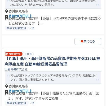
同社が運営する工場の環境推進事務局として、国際的な環境管理規
格に基づいた社内ルールの運用を...
香川県丸亀市
月給28万円以上
必要な経験・能力等 【必須】ISO14001の規格要求事項に対応
した経験がある方 【...
業界未経験歓迎
+7個
気になる
正社員
【丸亀】低圧・高圧遮断器の品質管理業務 年休135日/福
利厚生充実 自動車/輸送機器品質管理
三菱電機株式会社
同社が国内トップクラスのシェアを誇る電力インフラ向け設備にお
いて、国内外の事業拡大を支える...
香川県丸亀市
月給28万円以上
必要な経験・能力等 【必須】機械または電気設備の計画、設
計、保守、試験いずれかのご経験...
業界未経験歓迎
+7個