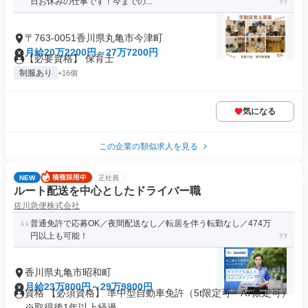
日お休みの仕事です！今までの...
〒763-0051香川県丸亀市今津町
月給20万2200円～27万7200円
【必要資格】 保育士
制服あり
+16個
気になる
この企業の類似求人を見る
NEW
正社員
ルート配送を中心としたドライバー職
佐川急便株式会社
普通免許で応募OK／夜間配送なし／転居を伴う転勤なし／474万
円以上も可能！
香川県丸亀市昭和町
月給23万800円～29万9800円
資格 【必須資格】 準中型自動車免許（5t限定可・AT限定可）
※取得後1年以上経過 ...