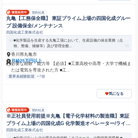
契約社員
丸亀【工務保全職】 東証プライム上場の四国化成グルー
プ 設備保全/メンテナンス
四国化成工業株式会社
■化学製品を生産する丸亀工場において、生産設備の保全業務（点
検、整備、補修等）及び管理全般...
香川県丸亀市
月給25万円以上
必要な経験・能力等 【必須】■工業高校や高専・大学で機械ま
たは電気を専攻された方 ■工...
業界未経験歓迎
+7個
気になる
契約社員
※正社員登用前提※丸亀【電子化学材料の製造職】東証
プライム上場の四国化成G 化学製造オペレーター/ライン
四国化成工業株式会社
マネージャー