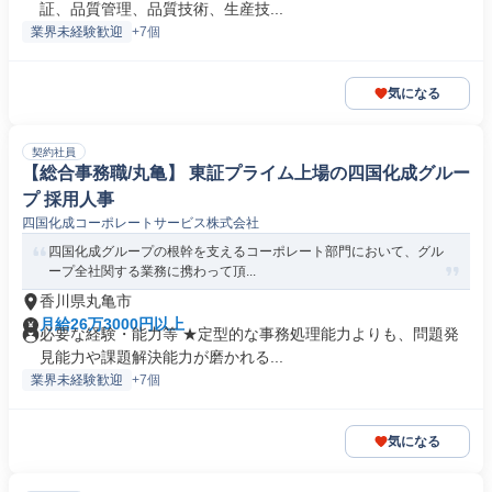
証、品質管理、品質技術、生産技...
業界未経験歓迎
+7個
気になる
契約社員
【総合事務職/丸亀】 東証プライム上場の四国化成グルー
プ 採用人事
四国化成コーポレートサービス株式会社
四国化成グループの根幹を支えるコーポレート部門において、グル
ープ全社関する業務に携わって頂...
香川県丸亀市
月給26万3000円以上
必要な経験・能力等 ★定型的な事務処理能力よりも、問題発
見能力や課題解決能力が磨かれる...
業界未経験歓迎
+7個
気になる