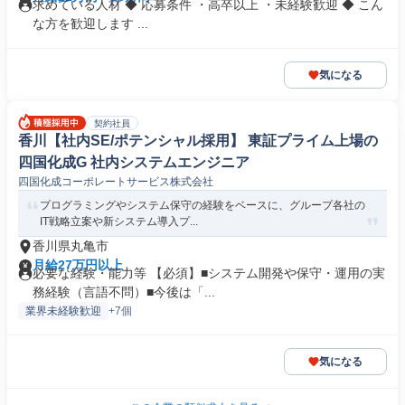
求めている人材 ◆ 応募条件 ・高卒以上 ・未経験歓迎 ◆ こん
な方を歓迎します ...
気になる
契約社員
香川【社内SE/ポテンシャル採用】 東証プライム上場の
四国化成G 社内システムエンジニア
四国化成コーポレートサービス株式会社
プログラミングやシステム保守の経験をベースに、グループ各社の
IT戦略立案や新システム導入プ...
香川県丸亀市
月給27万円以上
必要な経験・能力等 【必須】■システム開発や保守・運用の実
務経験（言語不問）■今後は「...
業界未経験歓迎
+7個
気になる