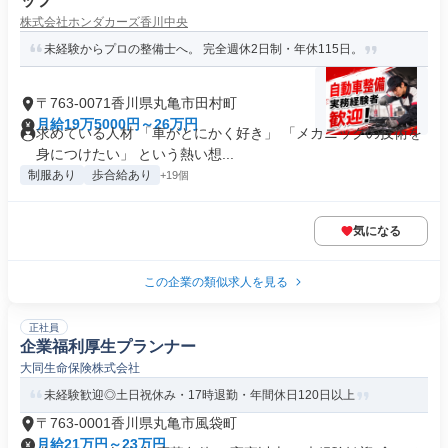
ッフ
株式会社ホンダカーズ香川中央
未経験からプロの整備士へ。 完全週休2日制・年休115日。
〒763-0071香川県丸亀市田村町
月給19万5000円～26万円
求めている人材 「車がとにかく好き」 「メカニックの技術を
身につけたい」 という熱い想...
制服あり
歩合給あり
+19個
気になる
この企業の類似求人を見る
正社員
企業福利厚生プランナー
大同生命保険株式会社
未経験歓迎◎土日祝休み・17時退勤・年間休日120日以上
〒763-0001香川県丸亀市風袋町
月給21万円～23万円