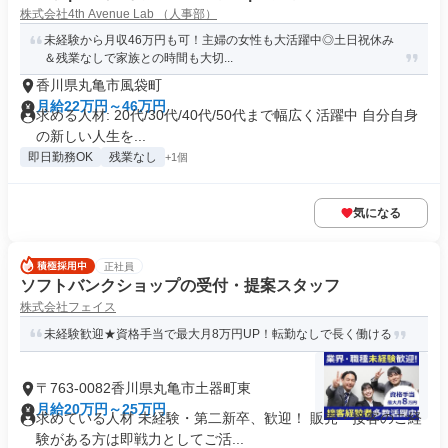
株式会社4th Avenue Lab （人事部）
未経験から月収46万円も可！主婦の女性も大活躍中◎土日祝休み
＆残業なしで家族との時間も大切...
香川県丸亀市風袋町
月給22万円～46万円
求める人材: 20代/30代/40代/50代まで幅広く活躍中 自分自身
の新しい人生を...
即日勤務OK
残業なし
+1個
気になる
正社員
ソフトバンクショップの受付・提案スタッフ
株式会社フェイス
未経験歓迎★資格手当で最大月8万円UP！転勤なしで長く働ける
〒763-0082香川県丸亀市土器町東
月給20万円～25万円
求めている人材 未経験・第二新卒、歓迎！ 販売・接客のご経
験がある方は即戦力としてご活...