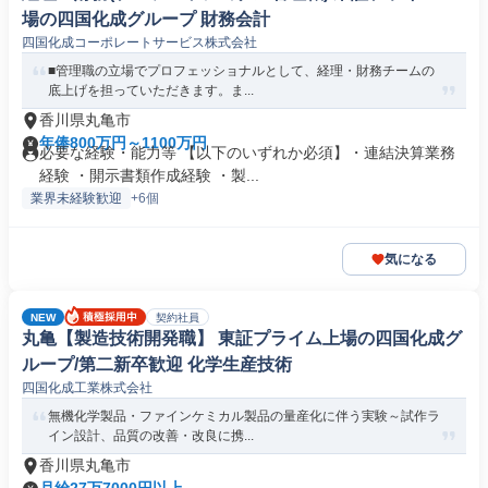
場の四国化成グループ 財務会計
四国化成コーポレートサービス株式会社
■管理職の立場でプロフェッショナルとして、経理・財務チームの
底上げを担っていただきます。ま...
香川県丸亀市
年俸800万円～1100万円
必要な経験・能力等 【以下のいずれか必須】・連結決算業務
経験 ・開示書類作成経験 ・製...
業界未経験歓迎
+6個
気になる
NEW
契約社員
丸亀【製造技術開発職】 東証プライム上場の四国化成グ
ループ/第二新卒歓迎 化学生産技術
四国化成工業株式会社
無機化学製品・ファインケミカル製品の量産化に伴う実験～試作ラ
イン設計、品質の改善・改良に携...
香川県丸亀市