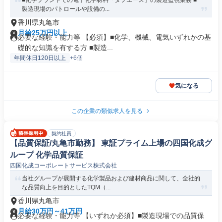
■化学プラントでの電子化学材料「タフエース」の製造監視業務 ■
製造現場のパトロールや設備の...
香川県丸亀市
月給25万円以上
必要な経験・能力等 【必須】■化学、機械、電気いずれかの基
礎的な知識を有する方 ■製造...
年間休日120日以上
+6個
気になる
この企業の類似求人を見る
契約社員
【品質保証/丸亀市勤務】 東証プライム上場の四国化成グ
ループ 化学品質保証
四国化成コーポレートサービス株式会社
当社グループが展開する化学製品および建材商品に関して、全社的
な品質向上を目的としたTQM（...
香川県丸亀市
月給30万円～41万円
必要な経験・能力等 【いずれか必須】■製造現場での品質保