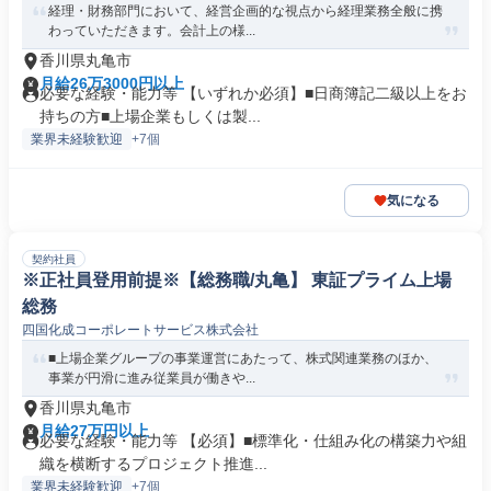
経理・財務部門において、経営企画的な視点から経理業務全般に携
わっていただきます。会計上の様...
香川県丸亀市
月給26万3000円以上
必要な経験・能力等 【いずれか必須】■日商簿記二級以上をお
持ちの方■上場企業もしくは製...
業界未経験歓迎
+7個
気になる
契約社員
※正社員登用前提※【総務職/丸亀】 東証プライム上場
総務
四国化成コーポレートサービス株式会社
■上場企業グループの事業運営にあたって、株式関連業務のほか、
事業が円滑に進み従業員が働きや...
香川県丸亀市
月給27万円以上
必要な経験・能力等 【必須】■標準化・仕組み化の構築力や組
織を横断するプロジェクト推進...
業界未経験歓迎
+7個