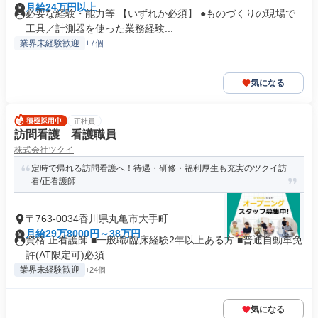
月給24万円以上
必要な経験・能力等 【いずれか必須】 ●ものづくりの現場で
工具／計測器を使った業務経験...
業界未経験歓迎
+7個
気になる
正社員
訪問看護 看護職員
株式会社ツクイ
定時で帰れる訪問看護へ！待遇・研修・福利厚生も充実のツクイ訪
看/正看護師
〒763-0034香川県丸亀市大手町
月給29万8000円～38万円
資格 正看護師 ■一般職/臨床経験2年以上ある方 ■普通自動車免
許(AT限定可)必須 ...
業界未経験歓迎
+24個
気になる