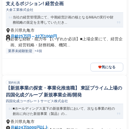
支えるポジション! 経営企画
大倉工業株式会社
当社の経営管理課にて、中期経営計画の核となるM&Aの実行や財
務戦略の策定を主導していただき...
香川県丸亀市
月給25万円～32万1000円
必要な経験・能力等 【いずれか必須】■上場企業にて、経営企
画、経営戦略・財務戦略、機関...
業界未経験歓迎
+4個
気になる
契約社員
【新規事業の探査・事業化推進職】 東証プライム上場の
四国化成グループ 新規事業企画/開発
四国化成コーポレートサービス株式会社
■ホールディングス直下の新規事業部において、次なる事業の柱の
創出に向けた新規事業（製品）の...
香川県丸亀市
月給24万5000円以上