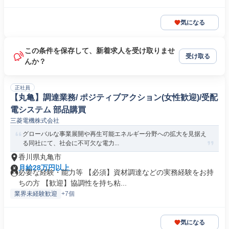
気になる
この条件を保存して、新着求人を受け取りませ
受け取る
んか？
正社員
【丸亀】調達業務/ ポジティブアクション(女性歓迎)/受配
電システム 部品購買
三菱電機株式会社
グローバルな事業展開や再生可能エネルギー分野への拡大を見据え
る同社にて、社会に不可欠な電力...
香川県丸亀市
月給28万円以上
必要な経験・能力等 【必須】資材調達などの実務経験をお持
ちの方 【歓迎】協調性を持ち粘...
業界未経験歓迎
+7個
気になる