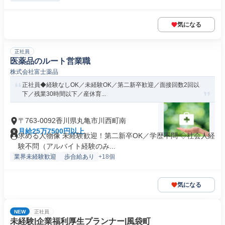
気になる
正社員
医薬品のルート営業職
株式会社富士薬品
正社員◆経験なしOK／未経験OK／第二新卒歓迎／面接回数2回以
下／残業30時間以下／産休育...
〒763-0092香川県丸亀市川西町南
月給25万7500円以上
求める人物像 未経験歓迎！第二新卒OK／学歴不問 ◇社会人経
験不問（アルバイト経験のみ...
業界未経験歓迎
歩合給あり
+18個
気になる
NEW
正社員
未経験|企業福利厚生プランナー|風袋町