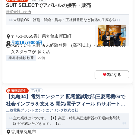
SUIT SELECTでアパレルの接客・販売
株式会社コナカ
未経験OK！社割・昇給・賞与・正社員登用など待遇の手厚さ◎
〒763-0055香川県丸亀市新田町
月給19万9000円
求めている人材 ★未経験歓迎！(高卒以上) ・20代~30代の男
女スタッフが 多く活...
業界未経験歓迎
+22個
気になる
正社員
【丸亀04】電気エンジニア 配電盤試験部|三菱電機Grで
社会インフラを支える 電気/電子フィールド/サポートエ
三菱電機プラントエンジニアリング株式会社
ンジニア
主な業務は2つです。 【1】高圧・特別高圧遮断器の工場内出荷試
験を実施いただきます。 【2...
香川県丸亀市