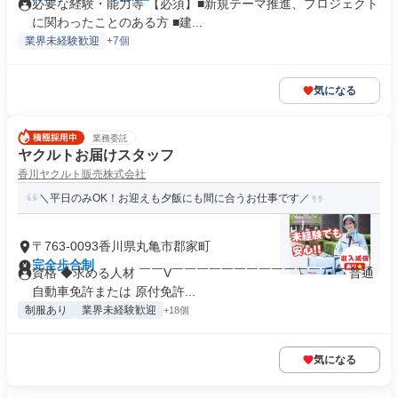
必要な経験・能力等 【必須】■新規テーマ推進、プロジェクト
に関わったことのある方 ■建...
業界未経験歓迎
+7個
気になる
業務委託
ヤクルトお届けスタッフ
香川ヤクルト販売株式会社
＼平日のみOK！お迎えも夕飯にも間に合うお仕事です／
〒763-0093香川県丸亀市郡家町
完全歩合制
資格 ◆求める人材 ￣￣V￣￣￣￣￣￣￣￣￣￣￣￣￣￣ 普通
自動車免許または 原付免許...
制服あり
業界未経験歓迎
+18個
気になる