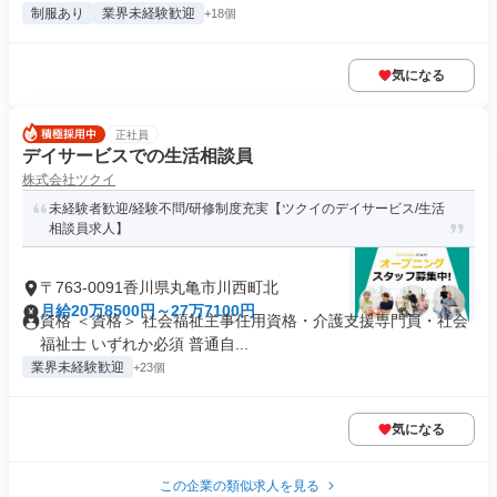
制服あり
業界未経験歓迎
+18個
気になる
正社員
デイサービスでの生活相談員
株式会社ツクイ
未経験者歓迎/経験不問/研修制度充実【ツクイのデイサービス/生活
相談員求人】
〒763-0091香川県丸亀市川西町北
月給20万8500円～27万7100円
資格 ＜資格＞ 社会福祉主事任用資格・介護支援専門員・社会
福祉士 いずれか必須 普通自...
業界未経験歓迎
+23個
気になる
この企業の類似求人を見る