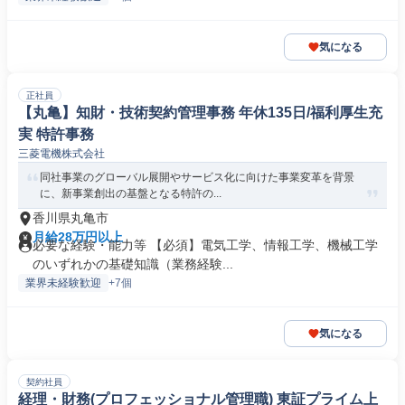
気になる
正社員
【丸亀】知財・技術契約管理事務 年休135日/福利厚生充
実 特許事務
三菱電機株式会社
同社事業のグローバル展開やサービス化に向けた事業変革を背景
に、新事業創出の基盤となる特許の...
香川県丸亀市
月給28万円以上
必要な経験・能力等 【必須】電気工学、情報工学、機械工学
のいずれかの基礎知識（業務経験...
業界未経験歓迎
+7個
気になる
契約社員
経理・財務(プロフェッショナル管理職) 東証プライム上