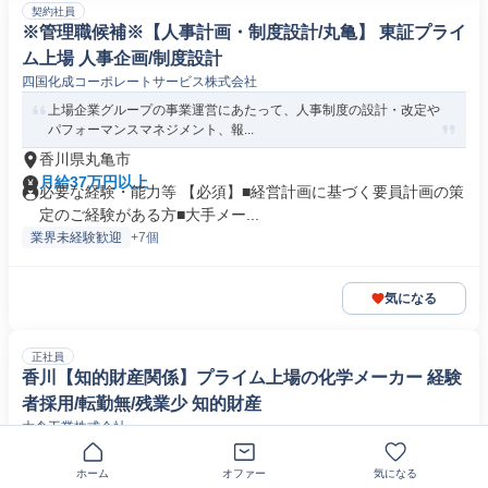
契約社員
※管理職候補※【人事計画・制度設計/丸亀】 東証プライ
ム上場 人事企画/制度設計
四国化成コーポレートサービス株式会社
上場企業グループの事業運営にあたって、人事制度の設計・改定や
パフォーマンスマネジメント、報...
香川県丸亀市
月給37万円以上
必要な経験・能力等 【必須】■経営計画に基づく要員計画の策
定のご経験がある方■大手メー...
業界未経験歓迎
+7個
気になる
正社員
香川【知的財産関係】プライム上場の化学メーカー 経験
者採用/転勤無/残業少 知的財産
大倉工業株式会社
当社の知的財産を最前線で守り、競争力を高めるための戦略を一緒
に考えてくれる方を募集していま...
ホーム
オファー
気になる