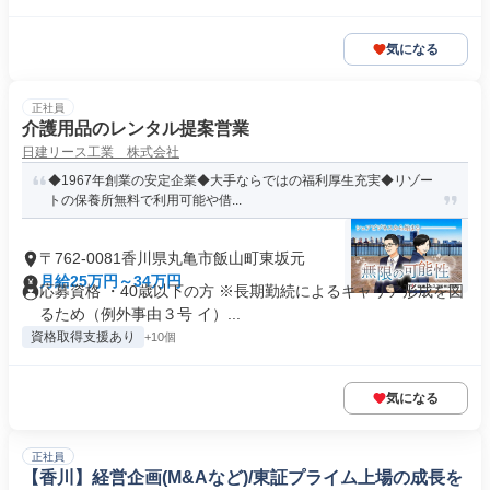
気になる
正社員
介護用品のレンタル提案営業
日建リース工業 株式会社
◆1967年創業の安定企業◆大手ならではの福利厚生充実◆リゾー
トの保養所無料で利用可能や借...
〒762-0081香川県丸亀市飯山町東坂元
月給25万円～34万円
応募資格 ・40歳以下の方 ※長期勤続によるキャリア形成を図
るため（例外事由３号 イ）...
資格取得支援あり
+10個
気になる
正社員
【香川】経営企画(M&Aなど)/東証プライム上場の成長を