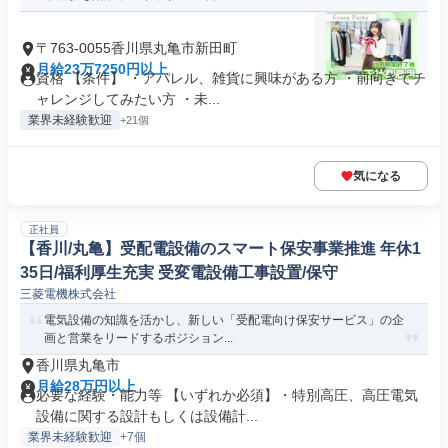
〒763-0055香川県丸亀市新田町
月給23万7250円以上
資格 【条件】 ・アパレル、雑貨に興味がある方 ・前向きでチ
ャレンジしてみたい方 ・未...
業界未経験歓迎
+21個
気になる
正社員
【香川/丸亀】受配電設備のスマート保安事業推進 年休1
35日/福利厚生充実 受変電設備工事設置/保守
三菱電機株式会社
電気設備の知識を活かし、新しい「受配電向け保安サービス」の企
画と営業をリードするポジション...
香川県丸亀市
月給28万円以上
必要な経験・能力等 【いずれか必須】・特別高圧、高圧電気
設備に関する設計もしくは設備計...
業界未経験歓迎
+7個