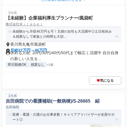
正社員
【未経験】企業福利厚生プランナー/風袋町
株式会社Ｍｉｒａｂｅｌ
未経験から月収46万円も可！主婦の女性も大活躍中◎土日祝休み
＆残業なしで家族との時間も大切...
香川県丸亀市風袋町
月給22万円～46万円
求める人材: 20代/30代/40代/50代まで幅広く活躍中 自分自身
の新しい人生を...
即日勤務OK
残業なし
+1個
気になる
正社員
吉田病院での看護補助(一般病棟)/S-26665 紹
吉田病院
医療・看護・介護のお仕事多数！キャリアアドバイザーが全面サポ
ート◎