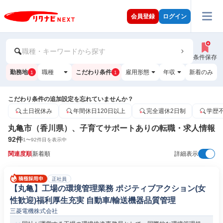
会員登録
ログイン
職種・キーワードから探す
条件保存
勤務地
職種
こだわり条件
雇用形態
年収
新着のみ
1
1
こだわり条件の追加設定を忘れていませんか？
土日祝休み
年間休日120日以上
完全週休2日制
学歴
丸亀市（香川県）、子育てサポートありの転職・求人情報
92
件
1
〜
92
件目を表示中
関連度順
新着順
詳細表示
正社員
【丸亀】工場の環境管理業務 ポジティブアクション(女
性歓迎)福利厚生充実 自動車/輸送機器品質管理
三菱電機株式会社