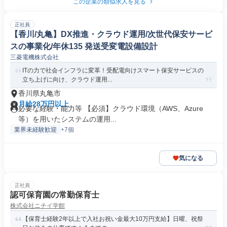
この企業の類似求人を見る
正社員
【香川/丸亀】DX推進・クラウド運用/次世代保安サービ
スの事業化/年休135 発送受変電設備設計
三菱電機株式会社
ITの力で社会インフラに変革！受配電向けスマート保安サービスの
立ち上げに向け、クラウド運用...
香川県丸亀市
月給28万円以上
必要な経験・能力等 【必須】クラウド環境（AWS、Azure
等）を用いたシステムの運用...
業界未経験歓迎
+7個
気になる
正社員
認可保育園の常勤保育士
株式会社ニチイ学館
【保育士経験2年以上で入社お祝い金最大10万円支給】日曜、祝祭