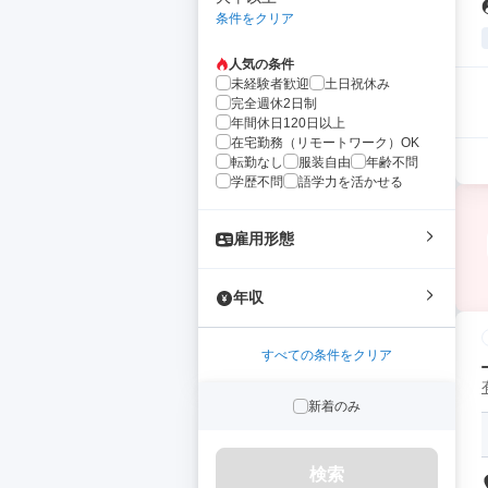
条件をクリア
人気の条件
未経験者歓迎
土日祝休み
完全週休2日制
年間休日120日以上
在宅勤務（リモートワーク）OK
転勤なし
服装自由
年齢不問
学歴不問
語学力を活かせる
雇用形態
年収
すべての条件をクリア
新着のみ
検索