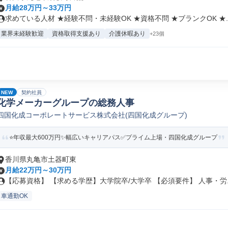
月給28万円～33万円
求めている人材 ★経験不問・未経験OK ★資格不問 ★ブランクOK ★..
業界未経験歓迎
資格取得支援あり
介護休暇あり
+23個
NEW
契約社員
化学メーカーグループの総務人事
四国化成コーポレートサービス株式会社(四国化成グループ)
⭐年収最大600万円✨幅広いキャリアパス✅プライム上場・四国化成グループ
香川県丸亀市土器町東
月給22万円～30万円
【応募資格】 【求める学歴】大学院卒/大学卒 【必須要件】 人事・労..
車通勤OK