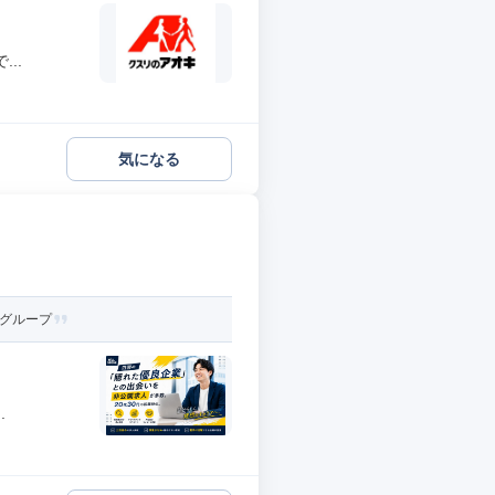
..
気になる
成グループ
.