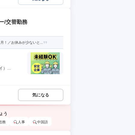
ー/交替勤務
！／お休みが少ないと...
...
気になる
ょう
総務
人事
中国語