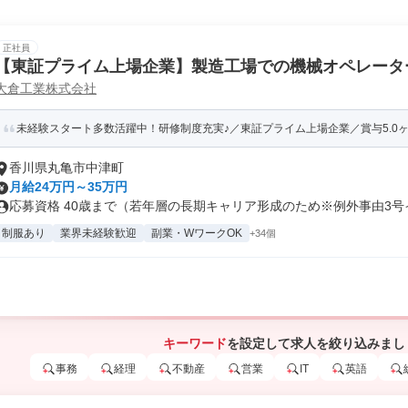
正社員
【東証プライム上場企業】製造工場での機械オペレータ
大倉工業株式会社
未経験スタート多数活躍中！研修制度充実♪／東証プライム上場企業／賞与5.0ヶ月
香川県丸亀市中津町
月給24万円～35万円
応募資格 40歳まで（若年層の長期キャリア形成のため※例外事由3号イ）
制服あり
業界未経験歓迎
副業・WワークOK
+34個
キーワード
を設定して求人を絞り込みまし
事務
経理
不動産
営業
IT
英語