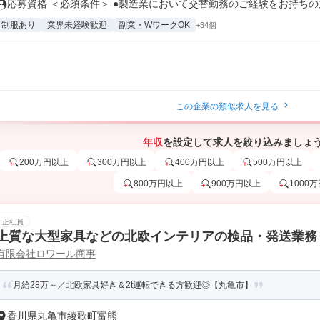
応募資格 ＜必須条件＞ ●製造業において交替勤務のご経験をお持ちの方 
制服あり
業界未経験歓迎
副業・WワークOK
+34個
この企業の類似求人を見る
年収
を設定して求人を絞り込みましょ
200万円以上
300万円以上
400万円以上
500万円以上
800万円以上
900万円以上
1000
正社員
上質な大型家具などの北欧インテリアの検品・発送業務
有限会社ロワール商事
月給28万～／北欧家具好き＆2t運転できる方歓迎◎【丸亀市】
香川県丸亀市綾歌町富熊