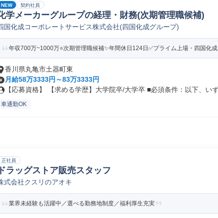
NEW
契約社員
化学メーカーグループの経理・財務(次期管理職候補)
四国化成コーポレートサービス株式会社(四国化成グループ)
年収700万~1000万⭐次期管理職候補✨年間休日124日✅プライム上場・四国化
香川県丸亀市土器町東
月給58万3333円～83万3333円
【応募資格】 【求める学歴】大学院卒/大学卒 ■必須条件：以下、いず.
車通勤OK
正社員
ドラッグストア販売スタッフ
株式会社クスリのアオキ
業界未経験も活躍中／選べる勤務地制度／福利厚生充実