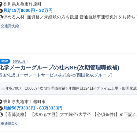
香川県丸亀市柞原町
月給19万6000円～32万円
求める人材: 無資格／未経験の方も歓迎 普通自動車運転免許をお持ちで.
交通費支給
NEW
契約社員
化学メーカーグループの社内SE(次期管理職候補)
四国化成コーポレートサービス株式会社(四国化成グループ)
年収700万~1000万⭐次期管理職候補✨年間休日124日✅プライム上場・四国化
香川県丸亀市土器町東
月給58万3333円～83万3333円
【応募資格】 【求める学歴】大学院卒/大学卒 【必須条件)】※下記2..
車通勤OK