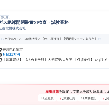
正社員
ガス絶縁開閉装置の検査・試験業務
三菱電機株式会社
土日休み／20～30代活躍／ 【WEB面接可】【受配電システム製作所】
香川県丸亀市
月給21万円
【応募資格】 【求める学歴】大学院卒/大学卒 【必須要件】 いずれか..
雇用形態
を設定して求人を絞り込みまし
正社員
派遣社員
業務委託
契