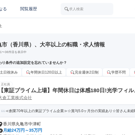
なる
閲覧履歴
求人検索
上
亀市（香川県）、大卒以上の転職・求人情報
1
〜
36
件目を表示中
わり条件の追加設定を忘れていませんか？
土日祝休み
年間休日120日以上
完全週休2日制
学歴不問
正社員
【東証プライム上場】年間休日は体感180日!光学フィ
大倉工業株式会社
≪創業70年以上の東証プライム企業≫☆賞与5.0ヶ月分の実績あり☆皆さん未経験
香川県丸亀市中津町
月給24万円～35万円