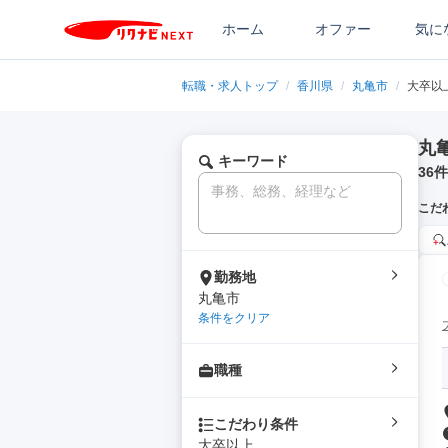
ホーム
オファー
気に
転職・求人トップ
/
香川県
/
丸亀市
/
大卒以
丸
キーワード
36
件
こだ
勤務地
丸亀市
条件をクリア
職種
こだわり条件
大卒以上