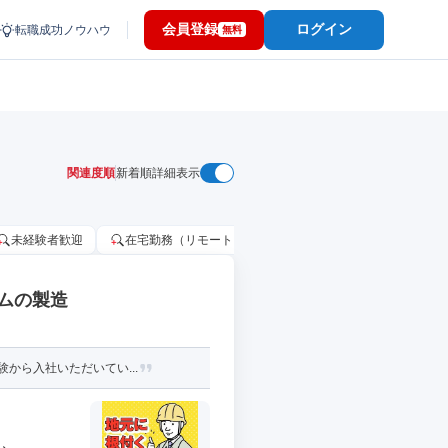
会員登録
ログイン
転職成功ノウハウ
無料
関連度順
新着順
詳細表示
未経験者歓迎
在宅勤務（リモートワーク）OK
家賃補助・住宅手当
ルムの製造
から入社いただいてい...