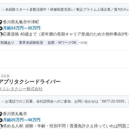
未経験スタート多数活躍中！研修制度充実♪／東証プライム上場企業／賞与5.0ヶ月
香川県丸亀市中津町
月給24万円～35万円
応募資格 40歳まで（若年層の長期キャリア形成のため※例外事由3号イ）
制服あり
業界未経験歓迎
副業・WワークOK
+34個
正社員
アプリタクシードライバー
スミレタクシー株式会社
お電話でのご応募、会社説明会へのご参加、お問い合わせは「0877-22-5555」ま
香川県丸亀市
月給25万円～40万円
求める人材: 経験・年齢・性別不問！普通免許さえ持っていれば問題ござ