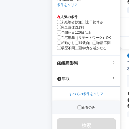
条件をクリア
人気の条件
未経験者歓迎
土日祝休み
完全週休2日制
年間休日120日以上
在宅勤務（リモートワーク）OK
転勤なし
服装自由
年齢不問
学歴不問
語学力を活かせる
雇用形態
年収
すべての条件をクリア
新着のみ
検索