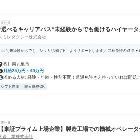
正社員
“選べるキャリアパス”未経験からでも働けるハイヤー
スミレタクシー株式会社
＼未経験からでも「シッカリ稼げる」ようサポートします／ 二種免許の取得 ▼運転
香川県丸亀市
月給25万円～40万円
求める人材: 経験・年齢・性別不問！普通免許さえ持っていれば問題ござ
シフト自由
即日勤務OK
正社員
【東証プライム上場企業】製造工場での機械オペレータ
大倉工業株式会社