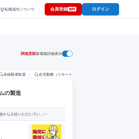
会員登録
ログイン
転職成功ノウハウ
無料
関連度順
新着順
詳細表示
未経験者歓迎
在宅勤務（リモートワーク）OK
家賃補助・住宅手当
ルムの製造
から入社いただいてい...