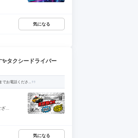
気になる
す✨タクシードライバー
でお電話くださ...
...
気になる