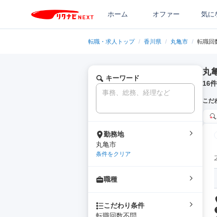
ホーム
オファー
気に
転職・求人トップ
/
香川県
/
丸亀市
/
転職回
丸
キーワード
16
件
こだ
勤務地
丸亀市
条件をクリア
職種
こだわり条件
転職回数不問