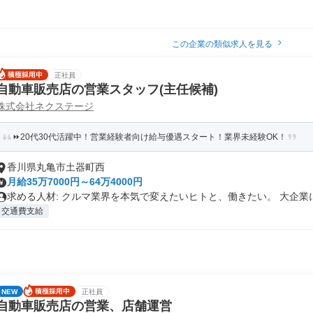
この企業の類似求人を見る
正社員
自動車販売店の営業スタッフ(主任候補)
株式会社ネクステージ
⏩️20代30代活躍中！営業経験者向け給与優遇スタート！業界未経験OK！
香川県丸亀市土器町西
月給35万7000円～64万4000円
求める人材: クルマ業界を本気で変えたいヒトと、働きたい。 大企業に.
交通費支給
NEW
正社員
自動車販売店の営業、店舗運営