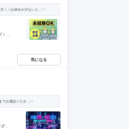
！／お休みが少ないと...
...
気になる
でお電話くださ...
...