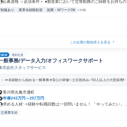
応募資格 ＜必須条件＞ ●製造業において交替勤務のご経験をお持ちの方 
制服あり
業界未経験歓迎
副業・WワークOK
+34個
この企業の類似求人を見る
NEW
契約社員
一般事務/データ入力/オフィスワークサポート
株式会社スタッフサービス
⏩️未経験から始める一般事務⏪️安心の研修✨️土日祝休み✅️50人以上の大型採用❗️
香川県丸亀市通町
年俸243万円～257万円
求める人材: ⭐️経験や転職回数は一切問いません！ 「やってみたい」..
交通費支給