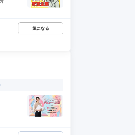
...
気になる
.