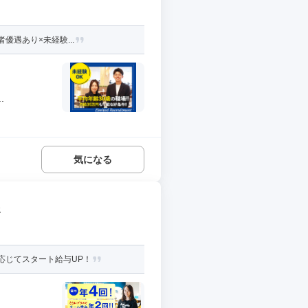
優遇あり×未経験...
.
気になる
務
応じてスタート給与UP！