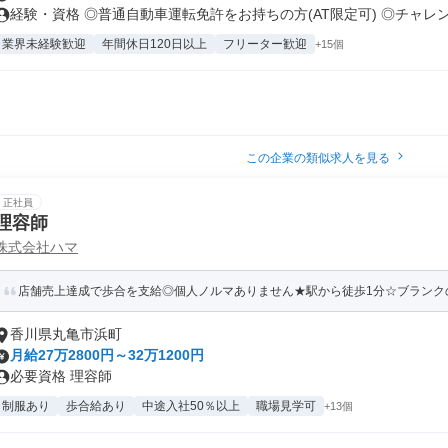
経験・資格 ◎普通自動車運転免許をお持ちの方(AT限定可) ◎チャレン.
業界未経験歓迎
年間休日120日以上
フリーター歓迎
+15個
この企業の類似求人を見る
正社員
理容師
株式会社ハマ
店舗売上達成で歩合を支給◎個人ノルマありません★駅から徒歩1分☆ブランクの
香川県丸亀市浜町
月給27万2800円～32万1200円
必要資格 理容師
制服あり
歩合給あり
中途入社50％以上
職場見学可
+13個