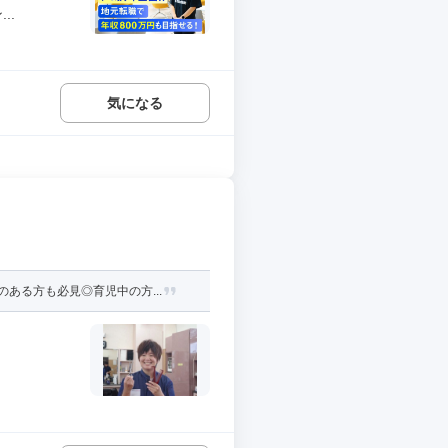
..
気になる
ある方も必見◎育児中の方...