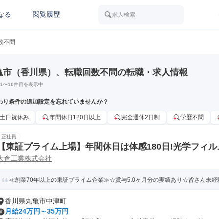
なる
閲覧履歴
求人検索
数不問
亀市（香川県）、転職回数不問の転職・求人情報
1
〜
16
件目を表示中
わり条件の追加設定を忘れていませんか？
土日祝休み
年間休日120日以上
完全週休2日制
学歴不問
正社員
【東証プライム上場】年間休日は体感180日!光学フィ
大倉工業株式会社
≪創業70年以上の東証プライム企業≫☆賞与5.0ヶ月分の実績あり☆皆さん未経験
香川県丸亀市中津町
月給24万円～35万円