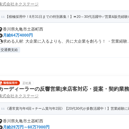
株式会社ネクステージ
【積極採用中！8月31日までの特別募集！】⏩️20～30代活躍中✅営業&販売経験者
香川県丸亀市土器町西
月給64万4000円
求める人材: 大企業に入るよりも、共に大企業を創ろう！ ・営業経験..
交通費支給
正社員
カーディーラーの反響営業|来店客対応・提案・契約業
株式会社ネクステージ
《通常賞与年4回＋チーム賞与年2回》【20代30代が多数活躍中！】営業経験に
香川県丸亀市土器町西
月給29万円～60万7000円