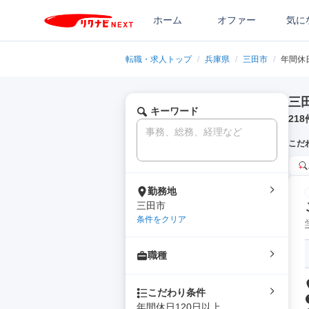
ホーム
オファー
気に
転職・求人トップ
/
兵庫県
/
三田市
/
年間休
三
キーワード
218
こだ
勤務地
三田市
条件をクリア
職種
こだわり条件
年間休日120日以上