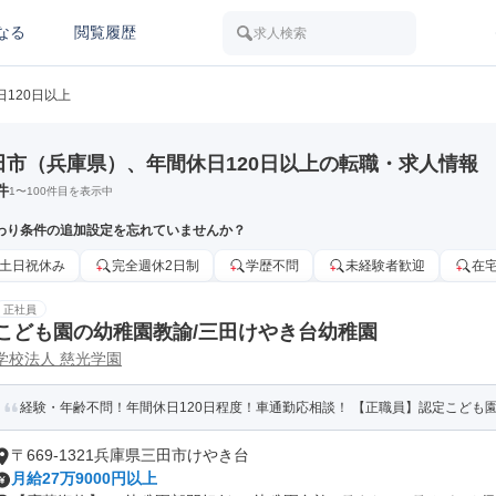
なる
閲覧履歴
求人検索
日120日以上
田市（兵庫県）、年間休日120日以上の転職・求人情報
件
1
〜
100
件目を表示中
わり条件の追加設定を忘れていませんか？
土日祝休み
完全週休2日制
学歴不問
未経験者歓迎
在
正社員
こども園の幼稚園教諭/三田けやき台幼稚園
学校法人 慈光学園
経験・年齢不問！年間休日120日程度！車通勤応相談！ 【正職員】認定こども園の
〒669-1321兵庫県三田市けやき台
月給27万9000円以上