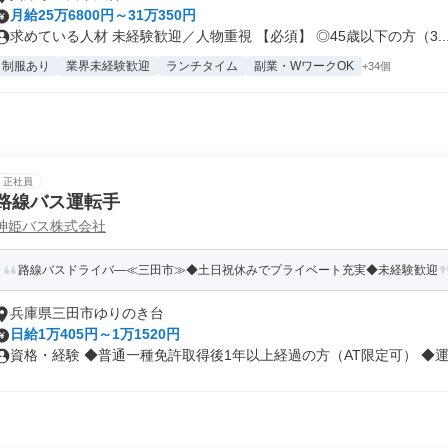
月給25万6800円～31万350円
求めている人材 未経験歓迎／人物重視 【必須】 ◎45歳以下の方（3..
制服あり
業界未経験歓迎
ランチタイム
副業・WワークOK
+34個
正社員
路線バス運転手
神姫バス株式会社
路線バスドライバ―≪三田市≫◆土日祝休みでプライベート充実◆未経験歓迎
兵庫県三田市ゆりのき台
日給1万405円～1万1520円
資格・経験 ◆普通一種免許取得後1年以上経過の方（AT限定可） ◆運転