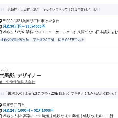
【兵庫県・三田市】調理・キッチンスタッフ｜惣菜事業部／一般
〒669-1321兵庫県三田市けやき台
月給30万円～39万4000円
求める人物像 業務上のコミュニケーションに支障のない日本語力をお持
通勤交通費全額支給
完全週休2日制
固定給25万円以上
正社員
生涯設計デザイナー
第一生命保険株式会社
【未経験OK｜土日祝休みで年休120日以上✨】プラチナくるみん認定取得✨女
兵庫県三田市
月給24万1000円～52万1000円
求める人材: 高卒以上✨ 職種未経験歓迎✨ 業種未経験歓迎第✨ 二新...