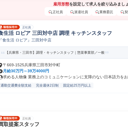
雇用形態
を設定して求人を絞り込みまし
正社員
派遣社員
業務委託
契
正社員
食生活 ロピア 三田対中店 調理 キッチンスタッフ
『食生活 ロピア』三田対中店
【兵庫県・三田市】調理・キッチンスタッフ｜惣菜事業部／一般
〒669-1525兵庫県三田市対中町
月給30万円～39万4000円
求める人物像 業務上のコミュニケーションに支障のない日本語力をお持
通勤交通費全額支給
完全週休2日制
固定給25万円以上
正社員
買取提案スタッフ