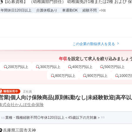
【応募資格】 （幼稚園部門担任） 幼稚園免許1種または2種 および 保.
年間休日120日以上
介護休暇あり
車通勤OK
経験不問
+9個
この企業の類似求人を見る
年収
を設定して求人を絞り込みましょ
200万円以上
300万円以上
400万円以上
500万円以上
800万円以上
900万円以上
1000
正社員
営業|個人向け保険商品|原則転勤なし|未経験歓迎|高卒以
株式会社かんぽ生命保険
業種・職種経験不問◎年休120日以上＜45歳以下の方対象＞
兵庫県三田市天神