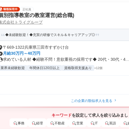
正社員
個別指導教室の教室運営(総合職)
株式会社トライグループ
◆未経験歓迎！◆充実の研修でスキル＆キャリアアップ◎
〒669-1322兵庫県三田市すずかけ台
月給30万円～40万円
求めている人材 ◆経験不問！意欲重視の採用です◆ 20代・30代・4...
業界未経験歓迎
年間休日120日以上
資格取得支援あり
+12個
この企業の類似求人を見る
キーワード
を設定して求人を絞り込みまし
事務
経理
不動産
営業
IT
英語