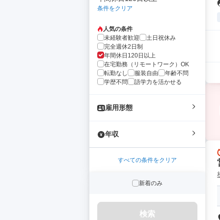
条件をクリア
人気の条件
未経験者歓迎
土日祝休み
完全週休2日制
年間休日120日以上
在宅勤務（リモートワーク）OK
転勤なし
服装自由
年齢不問
学歴不問
語学力を活かせる
雇用形態
年収
すべての条件をクリア
新着のみ
検索