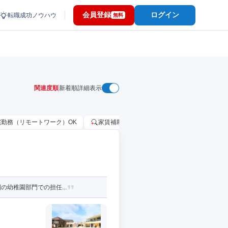
会員登録
ログイン
転職成功ノウハウ
無料
関連度順
新着順
詳細表示
宅勤務（リモートワーク）OK
家賃補助・住宅手当あり
固定給25万円
幼稚園部門での担任...