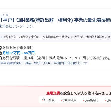
正社員
【神戸】知財業務(特許出願・権利化) 事業の最先端技術
株式会社デンソーテン
財産
特許出願・権利化を中心に、知財情報析/自社特許の活用/第三者特許対応等を担当
兵庫県神戸市兵庫区
月給25万円～44万円
必要な経験・能力等 【必須】機械/電気/ソフト/ITに関する基礎知識を..
業界未経験歓迎
副業・WワークOK
年間休日120日以上
+7個
雇用形態
を設定して求人を絞り込みまし
正社員
派遣社員
業務委託
契