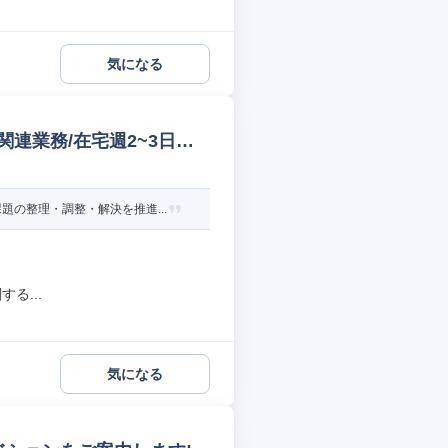
気になる
連業務/在宅週2~3日可
の整理・調整・解決を推進...
る...
気になる