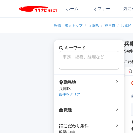
ホーム
オファー
気に
転職・求人トップ
/
兵庫県
/
神戸市
/
兵庫区
兵
キーワード
94
件
こだ
勤務地
兵庫区
条件をクリア
職種
こだわり条件
服装自由