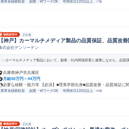
業界未経験歓迎
副業・WワークOK
年間休日120日以上
+7個
正社員
【神戸】カーマルチメディア製品の品質保証、品質改善関
株式会社デンソーテン
電気/電子品質保証
カーマルチメディア製品において、顧客・社内関係部署と連携しながら、品質課題
兵庫県神戸市兵庫区
月給30万円～44万円
必要な経験・能力等 【必須】■理系学部出身■品質改善・品質保証に関す
業界未経験歓迎
副業・WワークOK
年間休日120日以上
+6個
正社員