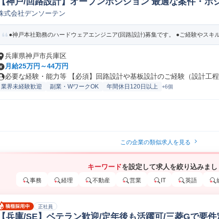
【神戸/回路設計】オープンポジション 最適な案件・ポ
株式会社デンソーテン
回路設計
●神戸本社勤務のハードウェアエンジニア(回路設計)募集です。 ●ご経験やスキル
兵庫県神戸市兵庫区
月給25万円～44万円
必要な経験・能力等 【必須】回路設計や基板設計のご経験（設計工程及
業界未経験歓迎
副業・WワークOK
年間休日120日以上
+6個
この企業の類似求人を見る
キーワード
を設定して求人を絞り込みまし
事務
経理
不動産
営業
IT
英語
正社員
【兵庫/SE】ベテラン歓迎/定年後も活躍可/三菱Gで要件定