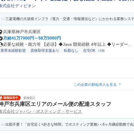
株式会社ディビオン
プンSE
三菱電機の大規模インフラ（電力・交通・情報通信など）にかかわる業務システム
兵庫県神戸市兵庫区
月給41万7000円～58万5000円
必要な経験・能力等 【必須】◆Java 開発経験 4年以上 ◆リーダー...
業界未経験歓迎
資格取得支援あり
転勤なし
在宅OK
+3個
この企業の類似求人を見る
業務委託
神戸市兵庫区エリアのメール便の配達スタッフ
株式会社ジャパン・ポスティング・サービス
出勤不要！「自宅近く×好きな時間」でポスティング業務♪＜6ヶ月継続勤務で合