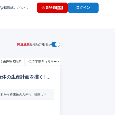
会員登録
ログイン
転職成功ノウハウ
無料
関連度順
新着順
詳細表示
未経験者歓迎
在宅勤務（リモートワーク）OK
家賃補助・住宅手当
全体の生産計画を描く! 工
から将来像の具体化、戦略...