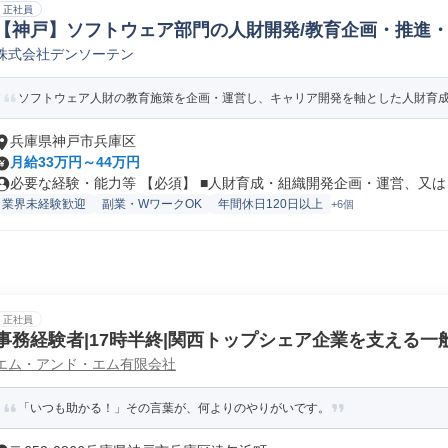
正社員
【神戸】ソフトウェア部門の人財開発/教育企画・推進
株式会社デンソーテン
社員教育/研修人事
ソフトウェア人財の教育施策を企画・運営し、キャリア開発を軸とした人財育成全
兵庫県神戸市兵庫区
月給33万円～44万円
必要な経験・能力等 【必須】 ■人財育成・組織開発企画・運営、又は ソ
業界未経験歓迎
副業・WワークOK
年間休日120日以上
+6個
正社員
事務経験者|17時半終|関西トップシェア企業を支える一
エム・アンド・エム有限会社
「いつも助かる！」その言葉が、何よりのやりがいです。