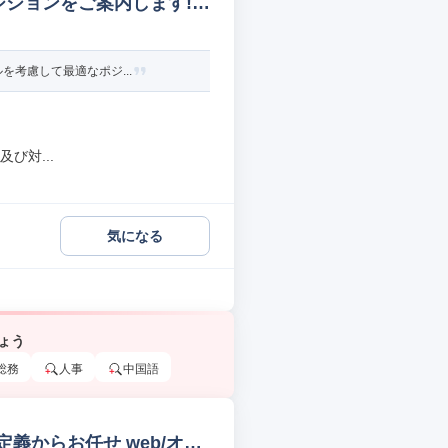
ジションをご案内します!
を考慮して最適なポジ...
び対...
気になる
ょう
総務
人事
中国語
義からお任せ web/オー