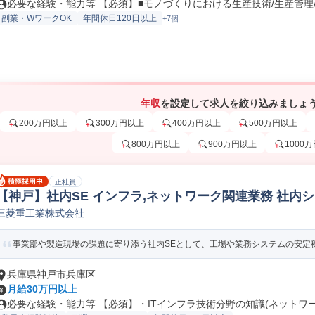
必要な経験・能力等 【必須】■モノづくりにおける生産技術/生産管理/工
副業・WワークOK
年間休日120日以上
+7個
年収
を設定して求人を絞り込みましょ
200万円以上
300万円以上
400万円以上
500万円以上
800万円以上
900万円以上
1000
正社員
【神戸】社内SE インフラ,ネットワーク関連業務 社内
三菱重工業株式会社
事業部や製造現場の課題に寄り添う社内SEとして、工場や業務システムの安定稼働
兵庫県神戸市兵庫区
月給30万円以上
必要な経験・能力等 【必須】・ITインフラ技術分野の知識(ネットワーク