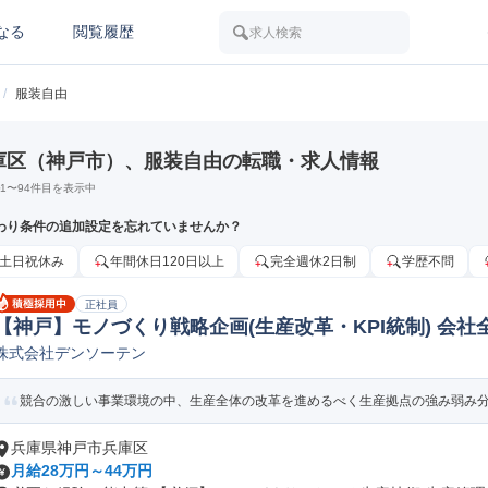
なる
閲覧履歴
求人検索
/
服装自由
庫区（神戸市）、服装自由の転職・求人情報
1
〜
94
件目を表示中
わり条件の追加設定を忘れていませんか？
土日祝休み
年間休日120日以上
完全週休2日制
学歴不問
正社員
【神戸】モノづくり戦略企画(生産改革・KPI統制) 会社
株式会社デンソーテン
程改善/IE
競合の激しい事業環境の中、生産全体の改革を進めるべく生産拠点の強み弱み分析
兵庫県神戸市兵庫区
月給28万円～44万円