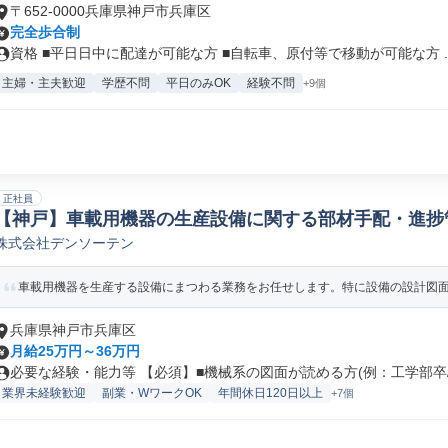
〒652-0000兵庫県神戸市兵庫区
完全歩合制
資格 ■平日日中に配達が可能な方 ■自転車、原付等で移動が可能な方 ..
主婦・主夫歓迎
学歴不問
平日のみOK
経験不問
+9個
正社員
【神戸】車載用機器の生産設備に関する部材手配・進捗管
株式会社デンソーテン
購買
車載用機器を生産する設備にまつわる業務をお任せします。特に設備の設計図面か
兵庫県神戸市兵庫区
月給25万円～36万円
必要な経験・能力等 【必須】■機械系の図面が読める方(例：工学部卒/高
業界未経験歓迎
副業・WワークOK
年間休日120日以上
+7個