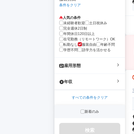
条件をクリア
人気の条件
未経験者歓迎
土日祝休み
完全週休2日制
年間休日120日以上
在宅勤務（リモートワーク）OK
転勤なし
服装自由
年齢不問
学歴不問
語学力を活かせる
雇用形態
年収
すべての条件をクリア
新着のみ
検索