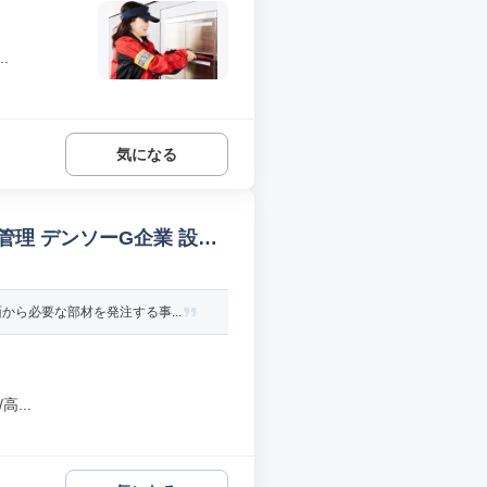
.
気になる
理 デンソーG企業 設備
ら必要な部材を発注する事...
...