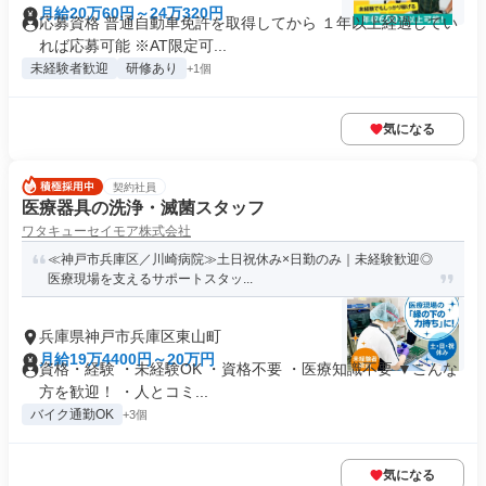
月給20万60円～24万320円
応募資格 普通自動車免許を取得してから １年以上経過してい
れば応募可能 ※AT限定可...
未経験者歓迎
研修あり
+1個
気になる
契約社員
医療器具の洗浄・滅菌スタッフ
ワタキューセイモア株式会社
≪神戸市兵庫区／川崎病院≫土日祝休み×日勤のみ｜未経験歓迎◎
医療現場を支えるサポートスタッ...
兵庫県神戸市兵庫区東山町
月給19万4400円～20万円
資格・経験 ・未経験OK ・資格不要 ・医療知識不要 ▼こんな
方を歓迎！ ・人とコミ...
バイク通勤OK
+3個
気になる