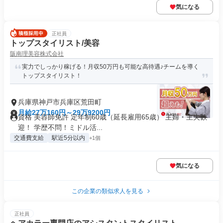
気になる
正社員
トップスタイリスト/美容
阪南理美容株式会社
実力でしっかり稼げる！月収50万円も可能な高待遇♪チームを導く
トップスタイリスト！
兵庫県神戸市兵庫区荒田町
月給27万160円～29万9200円
資格 美容師免許 定年制60歳（延長雇用65歳） 主婦・主夫歓
迎！ 学歴不問！ミドル活...
交通費支給
駅近5分以内
+1個
気になる
この企業の類似求人を見る
正社員