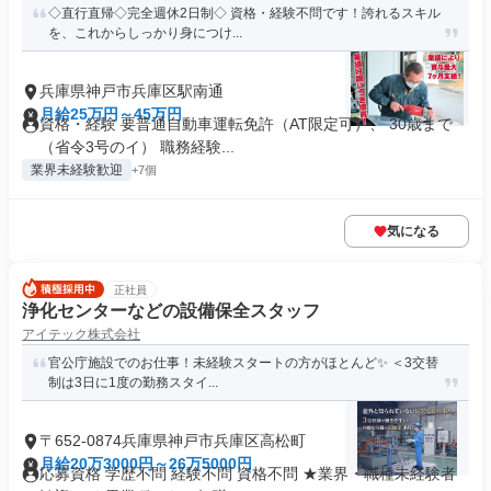
◇直行直帰◇完全週休2日制◇ 資格・経験不問です！誇れるスキル
を、これからしっかり身につけ...
兵庫県神戸市兵庫区駅南通
月給25万円～45万円
資格・経験 要普通自動車運転免許（AT限定可）、 30歳まで
（省令3号のイ） 職務経験...
業界未経験歓迎
+7個
気になる
正社員
浄化センターなどの設備保全スタッフ
アイテック株式会社
官公庁施設でのお仕事！未経験スタートの方がほとんど✨️ ＜3交替
制は3日に1度の勤務スタイ...
〒652-0874兵庫県神戸市兵庫区高松町
月給20万3000円～26万5000円
応募資格 学歴不問 経験不問 資格不問 ★業界・職種未経験者