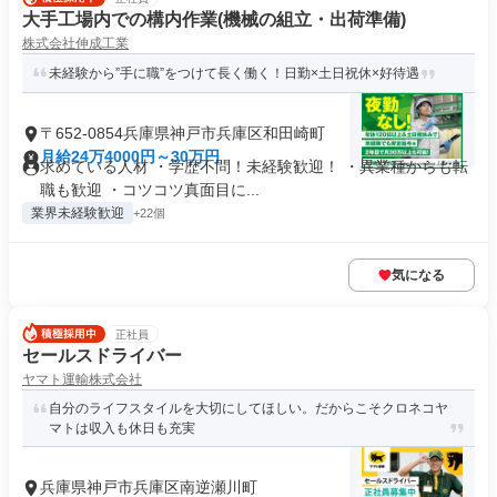
大手工場内での構内作業(機械の組立・出荷準備)
株式会社伸成工業
未経験から”手に職”をつけて長く働く！日勤×土日祝休×好待遇
〒652-0854兵庫県神戸市兵庫区和田崎町
月給24万4000円～30万円
求めている人材 ・学歴不問！未経験歓迎！ ・異業種からも転
職も歓迎 ・コツコツ真面目に...
業界未経験歓迎
+22個
気になる
正社員
セールスドライバー
ヤマト運輸株式会社
自分のライフスタイルを大切にしてほしい。だからこそクロネコヤ
マトは収入も休日も充実
兵庫県神戸市兵庫区南逆瀬川町