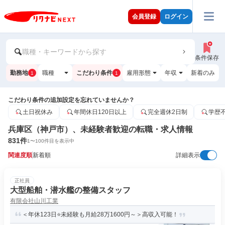
会員登録
ログイン
職種・キーワードから探す
条件保存
勤務地
職種
こだわり条件
雇用形態
年収
新着のみ
1
1
こだわり条件の追加設定を忘れていませんか？
土日祝休み
年間休日120日以上
完全週休2日制
学歴
兵庫区（神戸市）、未経験者歓迎の転職・求人情報
831
件
1
〜
100
件目を表示中
関連度順
新着順
詳細表示
正社員
大型船舶・潜水艦の整備スタッフ
有限会社山川工業
＜年休123日⭐未経験も月給28万1600円～＞高収入可能！