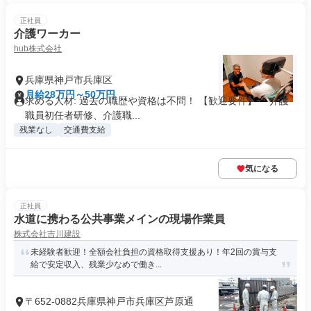
正社員
介護ワーカー
hub株式会社
兵庫県神戸市兵庫区
月給28万円～50万円
求める人材: 過去の職歴や資格は不問！ 【歓迎要件】 ・介護
職員初任者研修、介護職...
残業なし
交通費支給
気になる
正社員
水道に携わる公共事業メインの現場作業員
株式会社吉川建設
未経験者歓迎！全額会社負担の資格取得支援あり！年2回の賞与支
給で安定収入、残業少なめで働き...
〒652-0882兵庫県神戸市兵庫区芦原通