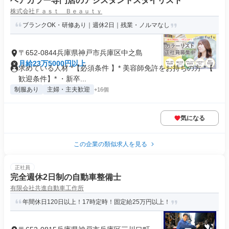
ヘアカラー専門店のアシスタントスタイリスト
株式会社Ｆａｓｔ Ｂｅａｕｔｙ
ブランクOK・研修あり｜週休2日｜残業・ノルマなし
〒652-0844兵庫県神戸市兵庫区中之島
月給23万5000円以上
求めている人材 *【必須条件 】* 美容師免許をお持ちの方 *【
歓迎条件】* ・新卒...
制服あり
主婦・主夫歓迎
+16個
気になる
この企業の類似求人を見る
正社員
完全週休2日制の自動車整備士
有限会社共進自動車工作所
年間休日120日以上！17時定時！固定給25万円以上！