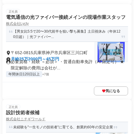
正社員
電気通信の光ファイバー接続メインの現場作業スタッフ
株式会社Lycty
【男女比5:5で20〜30代前半を狙い撃ち募集】土日祝休み（年休12
0日超）｜光ファイバー...
〒652-0815兵庫県神戸市兵庫区三川口町
月給25万2000円～45万円
必要資格・経験 ＜必須＞ ・普通自動車免許（AT限定可） ★
限定解除の費用は会社が...
年間休日120日以上
+7個
気になる
正社員
設計技術者候補
株式会社ニチギワールド
未経験を"一生モノの技術者"に育てる、創業約60年の安定企業