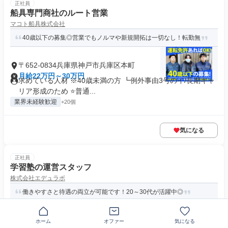
正社員
船具専門商社のルート営業
マコト船具株式会社
40歳以下の募集◎営業でもノルマや新規開拓は一切なし！転勤無
〒652-0834兵庫県神戸市兵庫区本町
月給22万円～30万円
求めている人材 ※40歳未満の方 ┗例外事由3号のイ/長期キャ
リア形成のため ⭐普通...
業界未経験歓迎
+20個
気になる
正社員
学習塾の運営スタッフ
株式会社エデュラボ
働きやすさと待遇の両立が可能です！20～30代が活躍中◎
〒652-0805兵庫県神戸市兵庫区羽坂通
ホーム
オファー
気になる