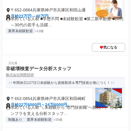
〒652-0884兵庫県神戸市兵庫区和田山通
月給23万円～40万円
求めている人材 ■学歴不問 ■未経験歓迎 ■第二新卒歓迎 ■20代
～30代の若手も活躍...
業界未経験歓迎
+13個
気になる
正社員
非破壊検査データ分析スタッフ
株式会社関西技研
年間休日127日◎未経験から資格取得＆専門技術が身につく！
〒652-0854兵庫県神戸市兵庫区和田崎町
月給22万6000円～24万6000円
求めている人材 ＼未経験から“専門技術職”へ挑戦！／ 社会イ
ンフラを支える分析スタッフ...
制服あり
業界未経験歓迎
+25個