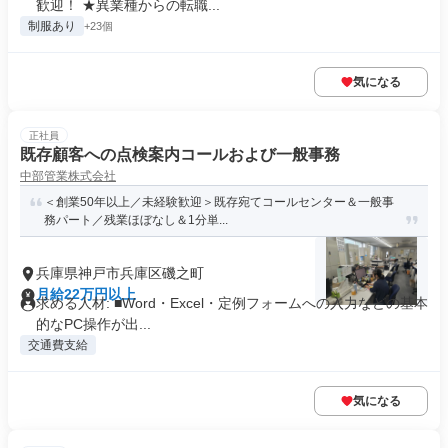
歓迎！ ★異業種からの転職...
制服あり
+23個
気になる
正社員
既存顧客への点検案内コールおよび一般事務
中部管業株式会社
＜創業50年以上／未経験歓迎＞既存宛てコールセンター＆一般事
務パート／残業ほぼなし＆1分単...
兵庫県神戸市兵庫区磯之町
月給22万円以上
求める人材: ■Word・Excel・定例フォームへの入力などの基本
的なPC操作が出...
交通費支給
気になる