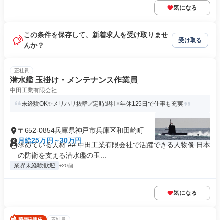
気になる
この条件を保存して、新着求人を受け取りませ
受け取る
んか？
正社員
潜水艦 玉掛け・メンテナンス作業員
中田工業有限会社
未経験OK✨メリハリ抜群✅定時退社×年休125日で仕事も充実
〒652-0854兵庫県神戸市兵庫区和田崎町
月給25万円～30万円
求めている人材 ## 中田工業有限会社で活躍できる人物像 日本
の防衛を支える潜水艦の玉...
業界未経験歓迎
+20個
気になる
正社員