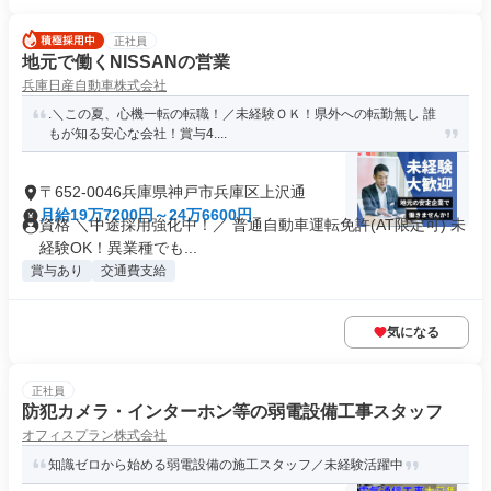
正社員
地元で働くNISSANの営業
兵庫日産自動車株式会社
.＼この夏、心機一転の転職！／未経験ＯＫ！県外への転勤無し 誰
もが知る安心な会社！賞与4....
〒652-0046兵庫県神戸市兵庫区上沢通
月給19万7200円～24万6600円
資格 ＼中途採用強化中！／ 普通自動車運転免許(AT限定可) 未
経験OK！異業種でも...
賞与あり
交通費支給
気になる
正社員
防犯カメラ・インターホン等の弱電設備工事スタッフ
オフィスプラン株式会社
知識ゼロから始める弱電設備の施工スタッフ／未経験活躍中