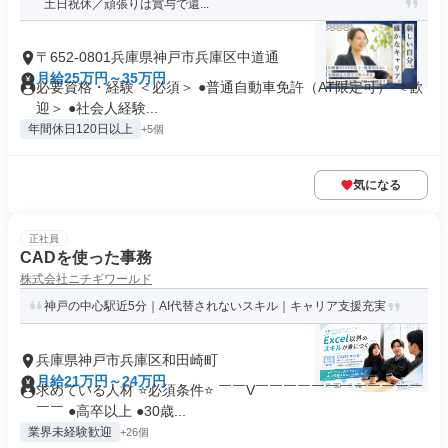
土日祝休／頑張りは賞与で還...
〒652-0801兵庫県神戸市兵庫区中道通
月給25万円～35万円
必要資格・経験 ＜必須＞ ●普通自動車免許（AT限定可） ＜歓
迎＞ ●社会人経験...
年間休日120日以上
+5個
気になる
正社員
CADを使った事務
株式会社ニチギワールド
神戸の中心駅近5分｜AI代替されないスキル｜キャリア支援充実
兵庫県神戸市兵庫区和田崎町
月給21万円～24万円
求めている人材 ⭐必須条件⭐ ￣￣V￣￣￣￣￣￣￣￣￣￣￣￣
￣￣ ●高卒以上 ●30歳...
業界未経験歓迎
+26個