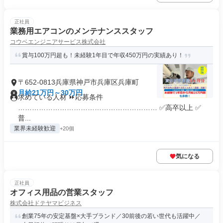
正社員
業務用エアコンのメンテナンススタッフ
コウベエンジニアサービス株式会社
賞与100万円超も！未経験1年目で年収450万円の実績あり！
〒652-0813兵庫県神戸市兵庫区兵庫町
月給21万円～30万円
求めている人材 ⏩応募条件
…………………………………………………… ✅高卒以上 ✅
普...
業界未経験歓迎
+20個
気になる
正社員
オフィス用品の営業スタッフ
株式会社ドテヤマビジネス
創業75年の安定基盤×大手ブランド／30前後の若い世代も活躍中／