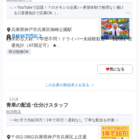
＜YouTubeで話題！？のオモシロ企業♪＞希望休制で無理なく働け
る◎普通免許で応募OK（...
兵庫県神戸市兵庫区御崎公園駅
月給38万円以上
求める人材: ＜学歴不問！ドライバー未経験歓迎＞ 【必須】普
通免許（AT限定可） ★...
即日勤務OK
気になる
この企業の類似求人を見る
正社員
青果の配送･仕分けスタッフ
田渕商店
4か月で月給28万！1年で30万！遅刻なし･丁寧な配送を評価
〒652-0862兵庫県神戸市兵庫区上庄通