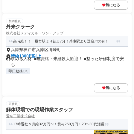
気になる
契約社員
外来クラーク
株式会社メディカル・ワン・アップ
高時給！！ 最寄駅より徒歩7分！兵庫駅より送迎バス有！
兵庫県神戸市兵庫区御崎町
時給1300円以上
求める人材: ■無資格・未経験大歓迎！ ■整った研修制度で安
心！
即日勤務OK
気になる
正社員
解体現場での現場作業スタッフ
愛奈工業株式会社
17時退社＆月給32万円〜！賞与250万円！20〜30代活躍