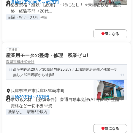
月給27万5000円～45万円
必要資格・経験 【必須】 ・特になし！ ⭐未経験歓迎！無資
格・経験不問 ⭐20代...
副業・WワークOK
+6個
気になる
正社員
産業用モータの整備・修理 残業ゼロ!
森岡電機株式会社
高卒初任給20万／30歳給与例25.8万／工場冷暖房完備／残業一切
無し／和田岬駅から徒歩5...
兵庫県神戸市兵庫区御崎本町
月給20万円～33万円
求める人材: 【必須条件】 普通自動車免許(AT可)のみ 整備士
資格など一切不要※資...
残業なし
駅近5分以内
気になる