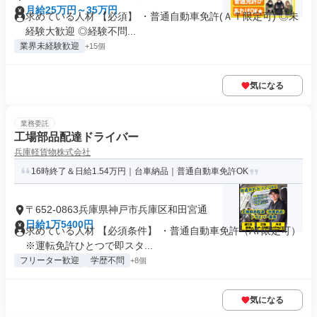
月給25万円～35万円
求めている人材 【必須】 ・普通自動車免許(ＡＴ限定可) ◎未
経験大歓迎 ◎経験不問...
業界未経験歓迎
+15個
気になる
業務委託
工場部品配達ドライバー
兵庫軽貨物株式会社
16時終了＆日給1.54万円｜台車納品｜普通自動車免許OK
〒652-0863兵庫県神戸市兵庫区和田宮通
日給1万5400円
求めている人材 【必須条件】 ・普通自動車免許（AT限定可）
※運転免許ひとつで即スタ...
フリーター歓迎
学歴不問
+8個
気になる