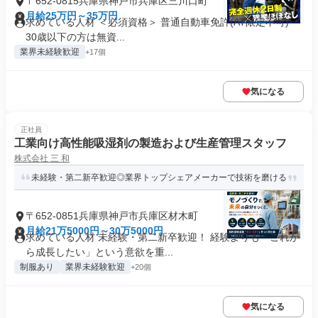
〒652-0815兵庫県神戸市兵庫区三川口町
月給25万円～35万円
求めている人材 ＜必須資格＞ 普通自動車免許(AT限定不可) ＊
30歳以下の方は無資...
業界未経験歓迎
+17個
気になる
正社員
工業向け⾼性能吸湿剤の製造および生産管理スタッフ
株式会社 三 和
未経験・第二新卒歓迎◎業界トップシェアメーカーで技術を磨ける
〒652-0851兵庫県神戸市兵庫区材木町
月給21万5000円～30万5000円
求めている人材 未経験・第二新卒歓迎！ 経験よりも「これか
ら成長したい」という意欲を重...
制服あり
業界未経験歓迎
+20個
気になる