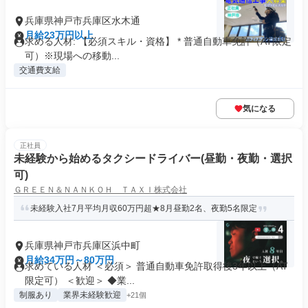
兵庫県神戸市兵庫区水木通
月給23万円以上
求める人材: 【必須スキル・資格】 * 普通自動車免許（AT限定
可）※現場への移動...
交通費支給
気になる
正社員
未経験から始めるタクシードライバー(昼勤・夜勤・選択
可)
ＧＲＥＥＮ＆ＮＡＮＫＯＨ ＴＡＸＩ株式会社
未経験入社7月平均月収60万円超★8月昼勤2名、夜勤5名限定
兵庫県神戸市兵庫区浜中町
月給34万円～80万円
求めている人材 ＜必須＞ 普通自動車免許取得後3年以上（AT
限定可） ＜歓迎＞ ◆業...
制服あり
業界未経験歓迎
+21個