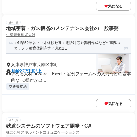
気になる
正社員
地域密着・ガス機器のメンテナンス会社の一般事務
中部管業株式会社
＜創業50年以上／未経験歓迎＞電話対応や資料作成などの事務ス
タッフ ／教育体制充実／月給2...
兵庫県神戸市兵庫区本町
月給22万円以上
求める人材: ■Word・Excel・定例フォームへの入力などの基本
的なPC操作が出...
交通費支給
気になる
正社員
鉄道システムのソフトウェア開発・CA
株式会社スキルアンドコミュニケーションズ