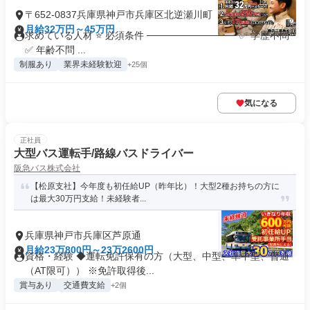
〒652-0837兵庫県神戸市兵庫区北逆瀬川町
月給32万円～45万円
求めている人材 ⭐ 必須条件 ───────────── ✅ 学歴不問
✅ 年齢不問 ...
制服あり
業界未経験歓迎
+25個
気になる
正社員
大型バス運転手/路線バスドライバー
阪急バス株式会社
【松原支社】今年度も初任給UP（昨年比）！大型2種お持ちの方に
は最大30万円支給！未経験者...
兵庫県神戸市兵庫区芦原通
月給23万800円～23万2600円
資格・経験 ◆運転免許保有の方（大型、中型、準中型、普通
（AT限可）） ※免許取得後...
賞与あり
交通費支給
+2個