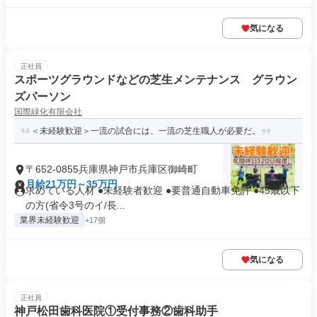
気になる
正社員
スポーツグラウンドなどの芝生メンテナンス グラウン
ズパーソン
国際緑化有限会社
＜未経験歓迎＞一流の試合には、一流の芝生職人が必要だ。
〒652-0855兵庫県神戸市兵庫区御崎町
月給21万円～35万円
求めている人材 ●未経験者歓迎 ●要普通自動車免許 ●45歳以下
の方(省令3号のイ/長...
業界未経験歓迎
+17個
気になる
正社員
神戸松田歯科医院①受付事務②歯科助手