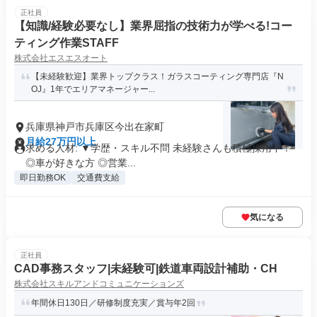
正社員
【知識/経験必要なし】業界屈指の技術力が学べる!コー
ティング作業STAFF
株式会社エスエスオート
【未経験歓迎】業界トップクラス！ガラスコーティング専門店『N
OJ』1年でエリアマネージャー...
兵庫県神戸市兵庫区今出在家町
月給27万円以上
求める人材: ▼学歴・スキル不問 未経験さんも積極採用中！
◎車が好きな方 ◎営業...
即日勤務OK
交通費支給
気になる
正社員
CAD事務スタッフ|未経験可|鉄道車両設計補助・CH
株式会社スキルアンドコミュニケーションズ
年間休日130日／研修制度充実／賞与年2回