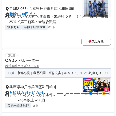
〒652-0854兵庫県神戸市兵庫区和田崎町
時給1600円以上
求めている人材 ＼無資格・未経験ＯＫ！！⭐／ ＊経験・資格
不問／第二新卒・未経験歓迎...
制服あり
業界未経験歓迎
+23個
気になる
正社員
CADオペレーター
株式会社ニチギワールド
第二新卒必見｜職歴不問｜研修充実｜キャリアチェンジ制度あり！
兵庫県神戸市兵庫区和田崎町
月給21万円～24万円
求めている人材 ⭐必須条件⭐ ￣￣V￣￣￣￣￣￣￣￣￣￣￣￣
￣￣ ●高卒以上 ●30歳...
業界未経験歓迎
+25個