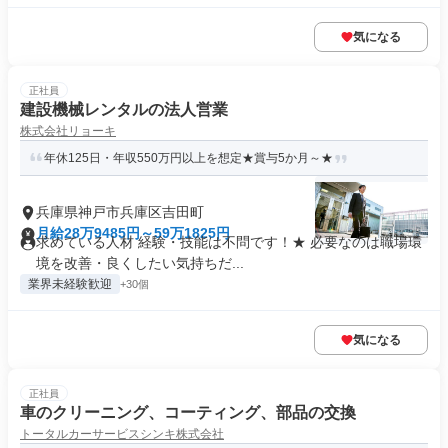
気になる
正社員
建設機械レンタルの法人営業
株式会社リョーキ
年休125日・年収550万円以上を想定★賞与5か月～★
兵庫県神戸市兵庫区吉田町
月給28万9485円～59万1825円
求めている人材 経験・技能は不問です！★ 必要なのは職場環
境を改善・良くしたい気持ちだ...
業界未経験歓迎
+30個
気になる
正社員
車のクリーニング、コーティング、部品の交換
トータルカーサービスシンキ株式会社