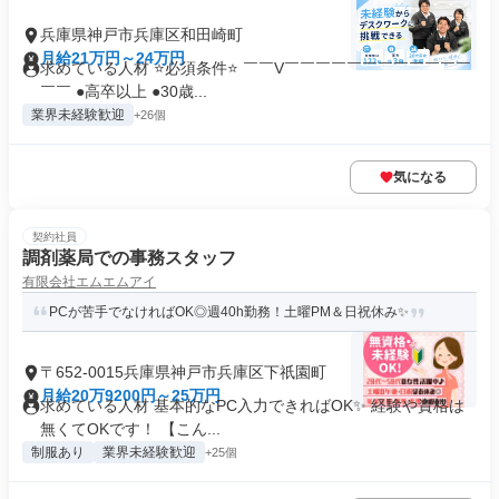
兵庫県神戸市兵庫区和田崎町
月給21万円～24万円
求めている人材 ⭐必須条件⭐ ￣￣V￣￣￣￣￣￣￣￣￣￣￣￣
￣￣ ●高卒以上 ●30歳...
業界未経験歓迎
+26個
気になる
契約社員
調剤薬局での事務スタッフ
有限会社エムエムアイ
PCが苦手でなければOK◎週40h勤務！土曜PM＆日祝休み✨
〒652-0015兵庫県神戸市兵庫区下祇園町
月給20万9200円～25万円
求めている人材 基本的なPC入力できればOK✨ 経験や資格は
無くてOKです！ 【こん...
制服あり
業界未経験歓迎
+25個