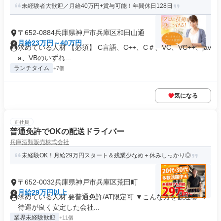
未経験者大歓迎／月給40万円+賞与可能！年間休日128日
〒652-0884兵庫県神戸市兵庫区和田山通
月給23万円～40万円
求めている人材 【必須】 C言語、C++、C＃、VC、VC++、jav
a、VBのいずれ...
ランチタイム
+7個
気になる
正社員
普通免許でOKの配送ドライバー
兵庫酒類販売株式会社
未経験OK！月給29万円スタート＆残業少なめ＋休みしっかり◎
〒652-0032兵庫県神戸市兵庫区荒田町
月給29万円以上
求めている人材 要普通免許/AT限定可 ▼こんな方を歓迎◎ ＜
待遇が良く安定した会社...
業界未経験歓迎
+11個