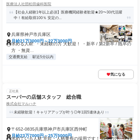
医療法人社団松田歯科医院
【社会人経験1年以上必須】医療機関経験者歓迎★20〜30代活躍
中！有給取得100％ 安定の...
兵庫県神戸市兵庫区
月給21万3000円～22万3000円
求める人材: ・未経験の方 大歓迎！ ・新卒 / 第2新卒 / 既卒の
方 ・無資...
交通費支給
駅近5分以内
気になる
正社員
スーパーの店舗スタッフ 総合職
株式会社マルハチ
未経験歓迎！キャリアアップが叶う◎年1回5連休あり
〒652-0835兵庫県神戸市兵庫区西仲町
月給23万7000円～25万5000円
求めている人材 意欲・人柄重視の採用です！ 既卒の方、正社