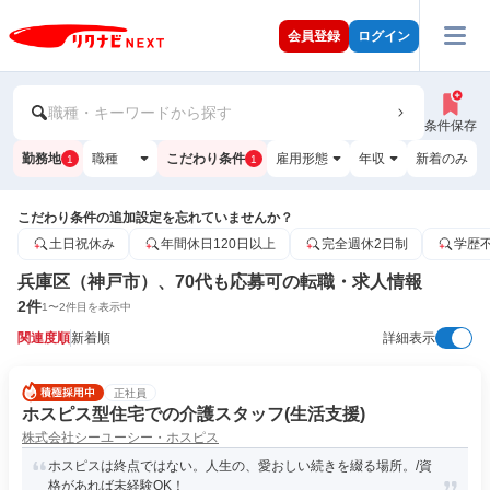
会員登録
ログイン
職種・キーワードから探す
条件保存
勤務地
職種
こだわり条件
雇用形態
年収
新着のみ
1
1
こだわり条件の追加設定を忘れていませんか？
土日祝休み
年間休日120日以上
完全週休2日制
学歴
兵庫区（神戸市）、70代も応募可の転職・求人情報
2
件
1
〜
2
件目を表示中
関連度順
新着順
詳細表示
正社員
ホスピス型住宅での介護スタッフ(生活支援)
株式会社シーユーシー・ホスピス
ホスピスは終点ではない。人生の、愛おしい続きを綴る場所。/資
格があれば未経験OK！