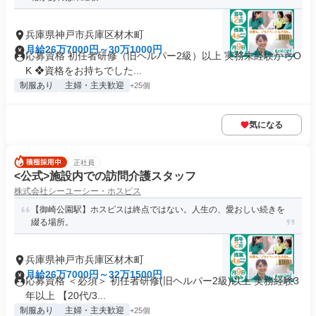
兵庫県神戸市兵庫区材木町
月給26万7000円～30万1000円
応募資格 初任者研修（旧ヘルパー2級）以上 実務未経験からO
K ❖資格をお持ちでした...
制服あり
主婦・主夫歓迎
+25個
気になる
正社員
<公式>施設内での訪問介護スタッフ
株式会社シーユーシー・ホスピス
【御崎公園駅】ホスピスは終点ではない。人生の、愛おしい続きを
綴る場所。
兵庫県神戸市兵庫区材木町
月給26万7000円～32万1500円
応募資格 ＜必須＞ 初任者研修(旧ヘルパー2級)以上 実務経験3
年以上 【20代/3...
制服あり
主婦・主夫歓迎
+25個