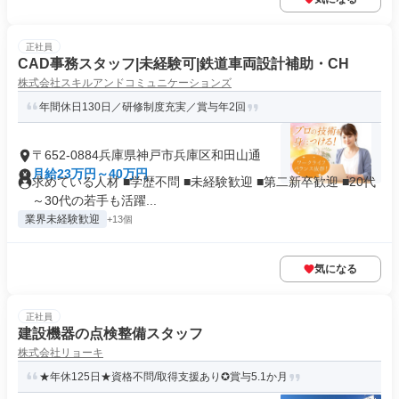
正社員
CAD事務スタッフ|未経験可|鉄道車両設計補助・CH
株式会社スキルアンドコミュニケーションズ
年間休日130日／研修制度充実／賞与年2回
〒652-0884兵庫県神戸市兵庫区和田山通
月給23万円～40万円
求めている人材 ■学歴不問 ■未経験歓迎 ■第二新卒歓迎 ■20代
～30代の若手も活躍...
業界未経験歓迎
+13個
気になる
正社員
建設機器の点検整備スタッフ
株式会社リョーキ
★年休125日★資格不問/取得支援あり✪賞与5.1か月