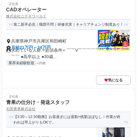
正社員
CADオペレーター
株式会社ニチギワールド
第二新卒必見｜職歴不問｜研修充実｜キャリアチェンジ制度あり！
兵庫県神戸市兵庫区和田崎町
月給21万円～24万円
求めている人材 ⭐必須条件⭐ ￣￣V￣￣￣￣￣￣￣￣￣￣￣￣
￣￣ ●高卒以上 ●30歳...
業界未経験歓迎
+25個
気になる
正社員
青果の仕分け・発送スタッフ
石田青果株式会社
【3:30～12:30勤務】お昼過ぎには退勤×残業ほぼなし！作業が終
われば早上がりもOKで...