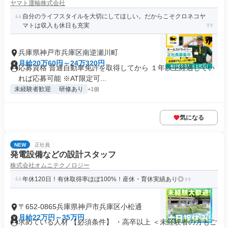
ヤマト運輸株式会社
自分のライフスタイルを大切にしてほしい。だからこそクロネコヤ
マトは収入も休日も充実
兵庫県神戸市兵庫区南逆瀬川町
月給20万60円～24万320円
応募資格 普通自動車免許を取得してから １年以上経過してい
れば応募可能 ※AT限定可...
未経験者歓迎
研修あり
+1個
気になる
NEW
正社員
発電設備などの設計スタッフ
株式会社オムニテクノロジー
年休120日！有休取得率ほぼ100%！産休・育休実績あり◎
〒652-0865兵庫県神戸市兵庫区小松通
月給22万円～35万円
求めている人材 【必須条件】 ・高卒以上 ＜未経験者の方もご