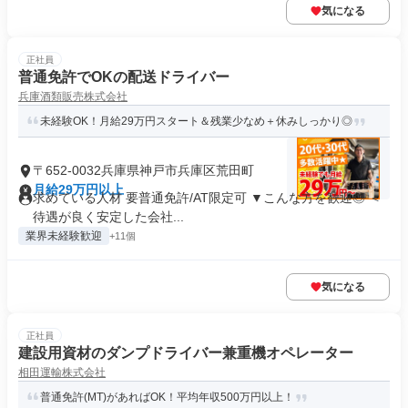
気になる
正社員
普通免許でOKの配送ドライバー
兵庫酒類販売株式会社
未経験OK！月給29万円スタート＆残業少なめ＋休みしっかり◎
〒652-0032兵庫県神戸市兵庫区荒田町
月給29万円以上
求めている人材 要普通免許/AT限定可 ▼こんな方を歓迎◎ ＜
待遇が良く安定した会社...
業界未経験歓迎
+11個
気になる
正社員
建設用資材のダンプドライバー兼重機オペレーター
相田運輸株式会社
普通免許(MT)があればOK！平均年収500万円以上！