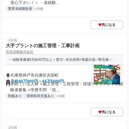
安心下さい！＞ ・未経験...
業界未経験歓迎
+23個
気になる
正社員
大手プラントの施工管理・工事計画
共和溶構株式会社
経験者募集❗月給40万以上＋賞与✨本社採用×青森出張✅寮完備
兵庫県神戸市兵庫区吉田町
月給40万800円～44万5000円
求めている人材 ⭐施工管理・工程管理・現場マネジメントの経
験者募集 ⭐学歴不問 「培...
制服あり
資格取得支援あり
+16個
気になる
正社員