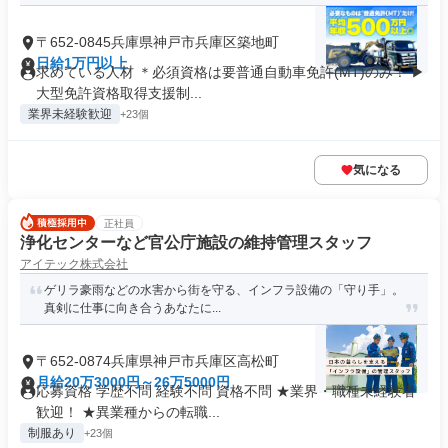
〒652-0845兵庫県神戸市兵庫区築地町
日給1万円以上
求めている人材 ＊必須資格は要普通自動車免許(MT)のみ！ ▶
大型免許資格取得支援制...
業界未経験歓迎
+23個
気になる
正社員
浄化センターなど官公庁施設の維持管理スタッフ
アイテック株式会社
ゲリラ豪雨などの水害から街を守る、インフラ設備の「守り手」。
真剣に仕事に向き合うあなたに...
〒652-0874兵庫県神戸市兵庫区高松町
月給20万3000円～26万5000円
応募資格 学歴不問 経験不問 資格不問 ★業界・職種未経験者
歓迎！ ★異業種からの転職...
制服あり
+23個