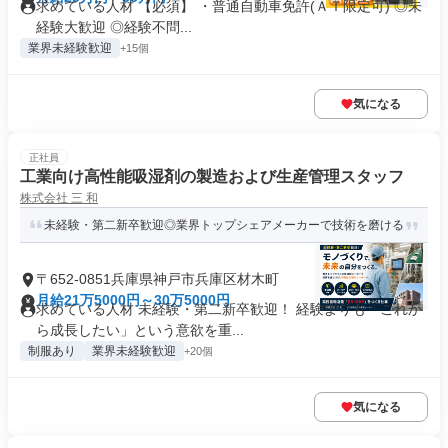
求めている人材 【必須】 ・普通自動車免許(ＡＴ限定可) ◎未
経験大歓迎 ◎経験不問...
業界未経験歓迎
+15個
気になる
正社員
工業向け⾼性能吸湿剤の製造および生産管理スタッフ
株式会社 三 和
未経験・第二新卒歓迎◎業界トップシェアメーカーで技術を磨ける
〒652-0851兵庫県神戸市兵庫区材木町
月給21万5000円～30万5000円
求めている人材 未経験・第二新卒歓迎！ 経験よりも「これか
ら成長したい」という意欲を重...
制服あり
業界未経験歓迎
+20個
気になる