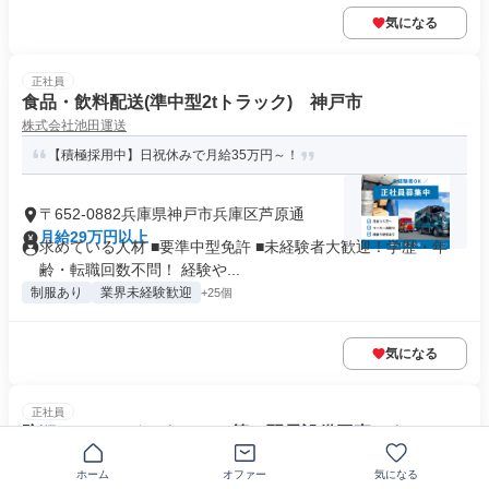
気になる
正社員
食品・飲料配送(準中型2tトラック) 神戸市
株式会社池田運送
【積極採用中】日祝休みで月給35万円～！
〒652-0882兵庫県神戸市兵庫区芦原通
月給29万円以上
求めている人材 ■要準中型免許 ■未経験者大歓迎！学歴・年
齢・転職回数不問！ 経験や...
制服あり
業界未経験歓迎
+25個
気になる
正社員
防犯カメラ・インターホン等の弱電設備工事スタッフ
オフィスプラン株式会社
ホーム
オファー
気になる
知識ゼロから始める弱電設備の施工スタッフ／未経験活躍中