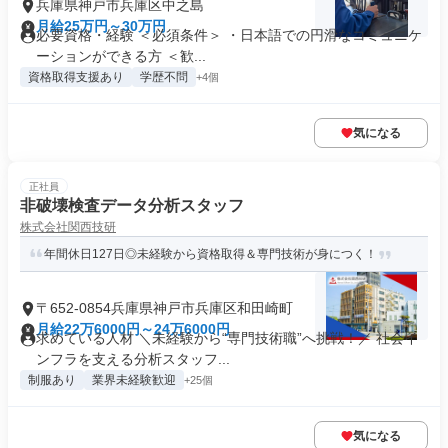
兵庫県神戸市兵庫区中之島
月給25万円～30万円
必要資格・経験 ＜必須条件＞ ・日本語での円滑なコミュニケ
ーションができる方 ＜歓...
資格取得支援あり
学歴不問
+4個
気になる
正社員
非破壊検査データ分析スタッフ
株式会社関西技研
年間休日127日◎未経験から資格取得＆専門技術が身につく！
〒652-0854兵庫県神戸市兵庫区和田崎町
月給22万6000円～24万6000円
求めている人材 ＼未経験から“専門技術職”へ挑戦！／ 社会イ
ンフラを支える分析スタッフ...
制服あり
業界未経験歓迎
+25個
気になる