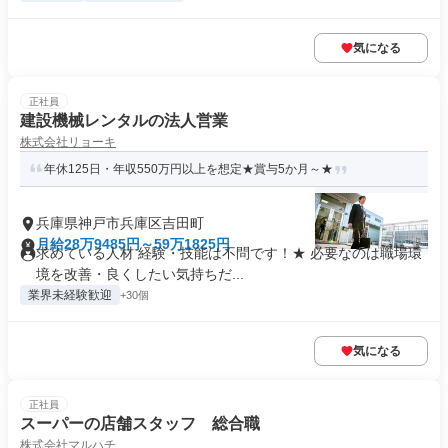
気になる
正社員
建設機械レンタルの法人営業
株式会社リョーキ
年休125日・年収550万円以上を想定★賞与5か月～★
兵庫県神戸市兵庫区吉田町
月給28万9485円～59万1825円
求めている人材 経験・技能は不問です！★ 必要なのは職場環
境を改善・良くしたい気持ちだ...
業界未経験歓迎
+30個
気になる
正社員
スーパーの店舗スタッフ 総合職
株式会社マルハチ