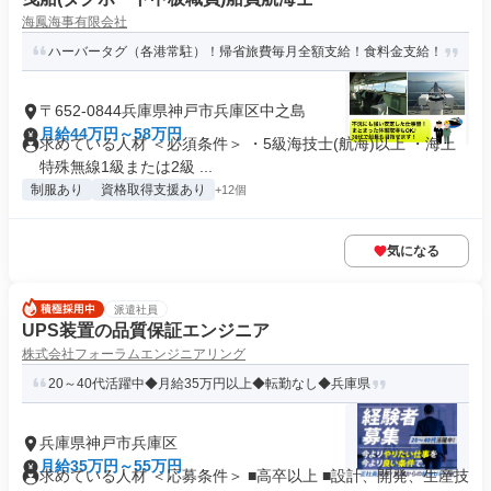
海鳳海事有限会社
ハーバータグ（各港常駐）！帰省旅費毎月全額支給！食料金支給！
〒652-0844兵庫県神戸市兵庫区中之島
月給44万円～58万円
求めている人材 ＜必須条件＞ ・5級海技士(航海)以上 ・海上
特殊無線1級または2級 ...
制服あり
資格取得支援あり
+12個
気になる
派遣社員
UPS装置の品質保証エンジニア
株式会社フォーラムエンジニアリング
20～40代活躍中◆月給35万円以上◆転勤なし◆兵庫県
兵庫県神戸市兵庫区
月給35万円～55万円
求めている人材 ＜応募条件＞ ■高卒以上 ■設計、開発、生産技