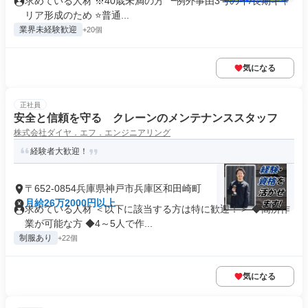
求めている人材 ※40歳未満の方 ┗例外事由3号のイ/長期キャ
リア形成のため ⭐普通...
業界未経験歓迎
+20個
気になる
正社員
安全と信頼を守る クレーンのメンテナンススタッフ
株式会社ダイヤ．エフ．エンジニアリング
経験者大歓迎！
〒652-0854兵庫県神戸市兵庫区和田崎町
月給26万2000円以上
求めている人材 ＜以下に該当する方は特に歓迎！＞ ◆高所作
業が可能な方 ◆4～5人で作...
制服あり
+22個
気になる