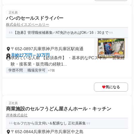
正社員
パンのセールスドライバー
株式会社イスズベーカリー
【急募】管理職候補募集✅AT免許があればOK✅16：30まで
〒652-0897兵庫県神戸市兵庫区駅南通
月給27万円～33万円
求めている人材 【必須条件】 ・基本的なPCスキル ・営業経
験・接客業・販売職の経験1...
学歴不問
職場見学可
+7個
気になる
正社員
商業施設のセルフうどん屋さんホール・キッチン
岸本株式会社
セルフだから注文伺い＆配膳なし 正社員募集
〒652-0844兵庫県神戸市兵庫区中之島