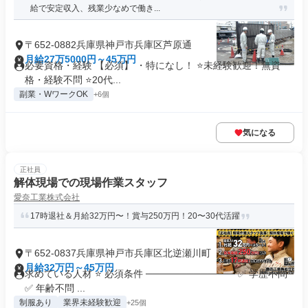
給で安定収入、残業少なめで働き...
〒652-0882兵庫県神戸市兵庫区芦原通
月給27万5000円～45万円
必要資格・経験 【必須】 ・特になし！ ⭐未経験歓迎！無資
格・経験不問 ⭐20代...
副業・WワークOK
+6個
気になる
正社員
解体現場での現場作業スタッフ
愛奈工業株式会社
17時退社＆月給32万円〜！賞与250万円！20〜30代活躍
〒652-0837兵庫県神戸市兵庫区北逆瀬川町
月給32万円～45万円
求めている人材 ⭐ 必須条件 ───────────── ✅ 学歴不問
✅ 年齢不問 ...
制服あり
業界未経験歓迎
+25個