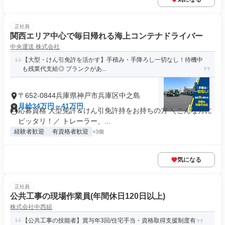
正社員
関西エリア中心で毎日帰れる海上コンテナドライバー
中央運送 株式会社
【大型・けん引免許を活かす】手積み・手降ろし一切なし！待機中
も残業代支給◎ ブランクがあ...
〒652-0844兵庫県神戸市兵庫区中之島
月給34万円～41万円
応募資格 大型免許＆けん引免許持をお持ちの方 ＼こんな方に
ピッタリ！／ トレーラー、...
経験者歓迎
有資格者歓迎
+3個
気になる
正社員
公共工事の現場作業員(年間休日120日以上)
株式会社中西組
【公共工事の技能者】賞与年3回/住宅手当・資格取得支援制度有