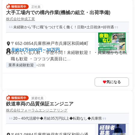
正社員
大手工場内での構内作業(機械の組立・出荷準備)
株式会社伸成工業
未経験から”手に職”をつけて長く働く！日勤×土日祝休×好待遇
〒652-0854兵庫県神戸市兵庫区和田崎町
月給24万4000円～30万円
求めている人材 ・学歴不問！未経験歓迎！ ・異業種からも転
職も歓迎 ・コツコツ真面目に...
業界未経験歓迎
+22個
気になる
派遣社員
鉄道車両の品質保証エンジニア
株式会社フォーラムエンジニアリング
20～40代活躍中◆月給35万円以上◆転勤なし◆兵庫県
〒652-0884兵庫県神戸市兵庫区和田山通