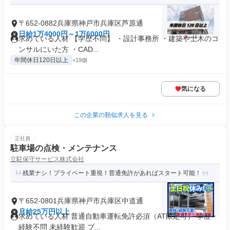
〒652-0882兵庫県神戸市兵庫区芦原通
日給1万4000円～1万6000円
求めている人材 【学歴不問】 ・設計事務所 ・建築や土木のコ
ンサルにいた方 ・CAD...
年間休日120日以上
+19個
気になる
この企業の類似求人を見る
正社員
駐車場の点検・メンテナンス
立駐保守サービス株式会社
残業ナシ！プライベート重視！普通免許があればスタート可能！
〒652-0801兵庫県神戸市兵庫区中道通
月給25万円以上
求めている人材 普通自動車運転免許必須（AT限定可） 学歴・
経験不問 未経験歓迎 ブ...