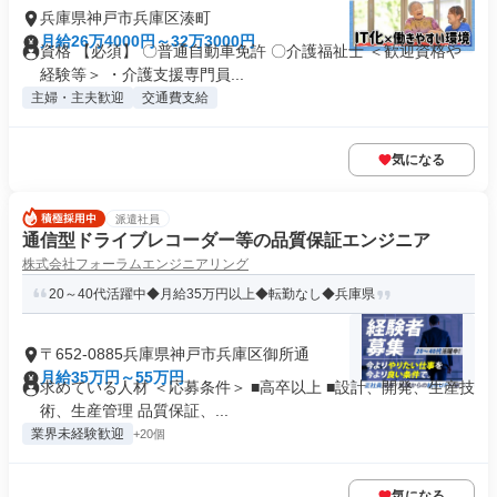
兵庫県神戸市兵庫区湊町
月給26万4000円～32万3000円
資格 【必須】 〇普通自動車免許 〇介護福祉士 ＜歓迎資格や
経験等＞ ・介護支援専門員...
主婦・主夫歓迎
交通費支給
気になる
派遣社員
通信型ドライブレコーダー等の品質保証エンジニア
株式会社フォーラムエンジニアリング
20～40代活躍中◆月給35万円以上◆転勤なし◆兵庫県
〒652-0885兵庫県神戸市兵庫区御所通
月給35万円～55万円
求めている人材 ＜応募条件＞ ■高卒以上 ■設計、開発、生産技
術、生産管理 品質保証、...
業界未経験歓迎
+20個
気になる