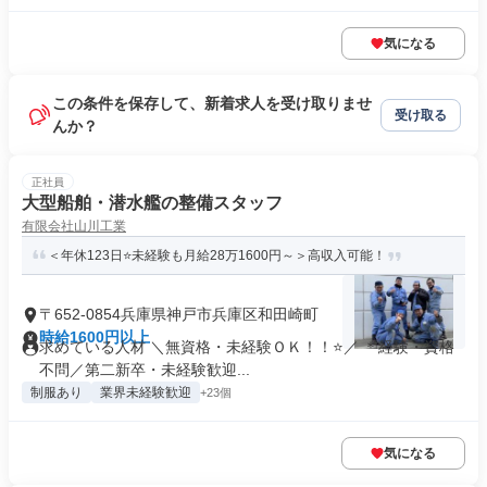
気になる
この条件を保存して、新着求人を受け取りませ
受け取る
んか？
正社員
大型船舶・潜水艦の整備スタッフ
有限会社山川工業
＜年休123日⭐未経験も月給28万1600円～＞高収入可能！
〒652-0854兵庫県神戸市兵庫区和田崎町
時給1600円以上
求めている人材 ＼無資格・未経験ＯＫ！！⭐／ ＊経験・資格
不問／第二新卒・未経験歓迎...
制服あり
業界未経験歓迎
+23個
気になる