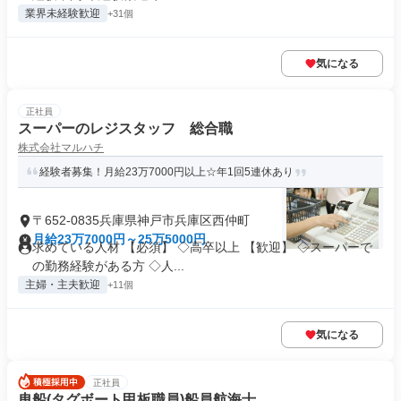
業界未経験歓迎
+31個
気になる
正社員
スーパーのレジスタッフ 総合職
株式会社マルハチ
経験者募集！月給23万7000円以上☆年1回5連休あり
〒652-0835兵庫県神戸市兵庫区西仲町
月給23万7000円～25万5000円
求めている人材 【必須】 ◇高卒以上 【歓迎】 ◇スーパーで
の勤務経験がある方 ◇人...
主婦・主夫歓迎
+11個
気になる
正社員
曳船(タグボート甲板職員)船員航海士