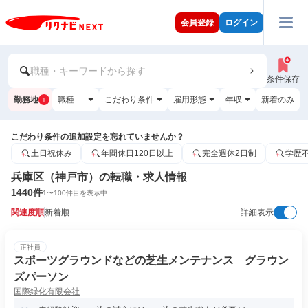
会員登録
ログイン
職種・キーワードから探す
条件保存
勤務地
職種
こだわり条件
雇用形態
年収
新着のみ
1
こだわり条件の追加設定を忘れていませんか？
土日祝休み
年間休日120日以上
完全週休2日制
学歴
兵庫区（神戸市）の転職・求人情報
1440
件
1
〜
100
件目を表示中
関連度順
新着順
詳細表示
正社員
スポーツグラウンドなどの芝生メンテナンス グラウン
ズパーソン
国際緑化有限会社