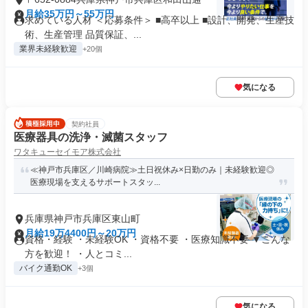
月給35万円～55万円
求めている人材 ＜応募条件＞ ■高卒以上 ■設計、開発、生産技
術、生産管理 品質保証、...
業界未経験歓迎
+20個
気になる
契約社員
医療器具の洗浄・滅菌スタッフ
ワタキューセイモア株式会社
≪神戸市兵庫区／川崎病院≫土日祝休み×日勤のみ｜未経験歓迎◎
医療現場を支えるサポートスタッ...
兵庫県神戸市兵庫区東山町
月給19万4400円～20万円
資格・経験 ・未経験OK ・資格不要 ・医療知識不要 ▼こんな
方を歓迎！ ・人とコミ...
バイク通勤OK
+3個
気になる