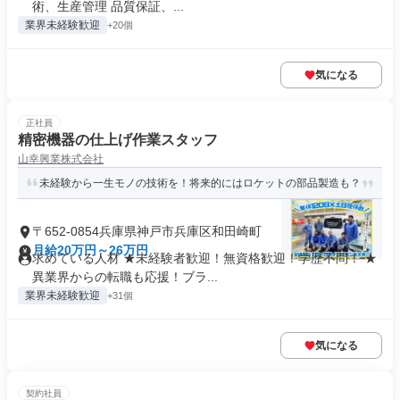
術、生産管理 品質保証、...
業界未経験歓迎
+20個
気になる
正社員
精密機器の仕上げ作業スタッフ
山幸興業株式会社
未経験から一生モノの技術を！将来的にはロケットの部品製造も？
〒652-0854兵庫県神戸市兵庫区和田崎町
月給20万円～26万円
求めている人材 ★未経験者歓迎！無資格歓迎！学歴不問！ ★
異業界からの転職も応援！ブラ...
業界未経験歓迎
+31個
気になる
契約社員