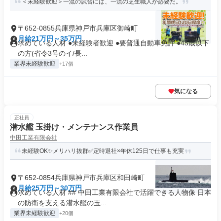
＜未経験歓迎＞一流の試合には、一流の芝生職人が必要だ。
〒652-0855兵庫県神戸市兵庫区御崎町
月給21万円～35万円
求めている人材 ●未経験者歓迎 ●要普通自動車免許 ●45歳以下
の方(省令3号のイ/長...
業界未経験歓迎
+17個
気になる
正社員
潜水艦 玉掛け・メンテナンス作業員
中田工業有限会社
未経験OK✨メリハリ抜群✅定時退社×年休125日で仕事も充実
〒652-0854兵庫県神戸市兵庫区和田崎町
月給25万円～30万円
求めている人材 ## 中田工業有限会社で活躍できる人物像 日本
の防衛を支える潜水艦の玉...
業界未経験歓迎
+20個