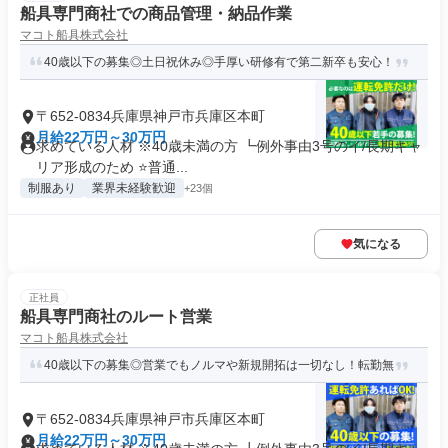
船具専門商社での商品管理・納品作業
マコト船具株式会社
40歳以下の募集◎土日祝休み◎手厚い研修有で第二新卒も安心！
〒652-0834兵庫県神戸市兵庫区本町
月給22万円～30万円
求めている人材 ※40歳未満の方 ┗例外事由3号のイ/長期キャ
リア形成のため ⭐普通...
制服あり
業界未経験歓迎
+23個
気になる
正社員
船具専門商社のルート営業
マコト船具株式会社
40歳以下の募集◎営業でもノルマや新規開拓は一切なし！転勤無
〒652-0834兵庫県神戸市兵庫区本町
月給22万円～30万円