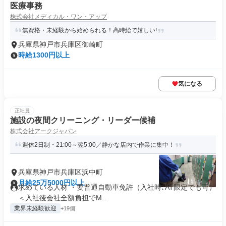
医療事務
株式会社メディカル・ワン・アップ
無資格・未経験から始められる！高時給で嬉しい!
兵庫県神戸市兵庫区御崎町
時給1300円以上
気になる
正社員
施設の夜間クリーニング・リーダー候補
株式会社アークジャパン
週休2日制・21:00～翌5:00／静かな店内で作業に集中！
兵庫県神戸市兵庫区浜中町
月給25万5000円以上
求めている人材 ・要普通自動車免許（入社時､AT限定でも可）
＜入社後会社全額負担でM...
業界未経験歓迎
+19個