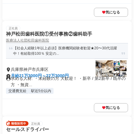
気になる
正社員
神戸松田歯科医院①受付事務②歯科助手
医療法人社団松田歯科医院
【社会人経験1年以上必須】医療機関経験者歓迎★20〜30代活躍
中！有給取得100％ 安定の...
兵庫県神戸市兵庫区
月給21万3000円～22万3000円
求める人材: ・未経験の方 大歓迎！ ・新卒 / 第2新卒 / 既卒の
方 ・無資...
交通費支給
駅近5分以内
気になる
正社員
セールスドライバー