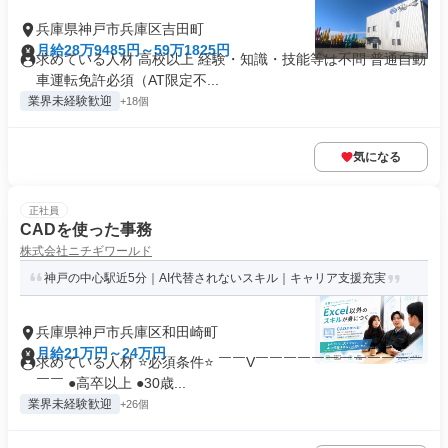
兵庫県神戸市兵庫区吉田町
月給28万9485円～59万1825円
求めている人材 高校以上 経験・知識・技能等は不問 普通自動
車運転免許必須（AT限定不...
業界未経験歓迎
+18個
気になる
正社員
CADを使った事務
株式会社ニチギワールド
神戸の中心駅近5分｜AI代替されないスキル｜キャリア支援充実
兵庫県神戸市兵庫区和田崎町
月給21万円～24万円
求めている人材 ⭐必須条件⭐ ￣￣V￣￣￣￣￣￣￣￣￣￣￣￣
￣￣ ●高卒以上 ●30歳...
業界未経験歓迎
+26個