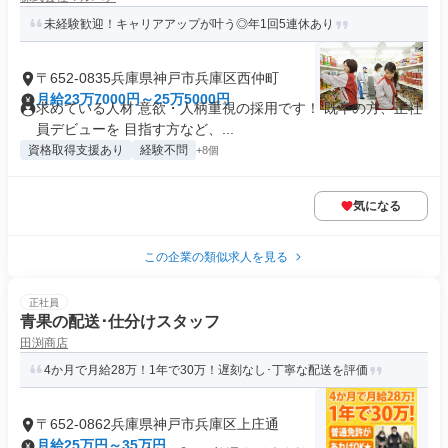
未経験歓迎！キャリアアップが叶う◎年1回5連休あり
〒652-0835兵庫県神戸市兵庫区西仲町
月給23万7000円～25万5000円
求めている人材 意欲・人柄重視の採用です！ 既卒の方、正社
員デビューを 目指す方など、...
資格取得支援あり
経験不問
+8個
気になる
この企業の類似求人を見る
正社員
青果の配送･仕分けスタッフ
田渕商店
4か月で月給28万！1年で30万！遅刻なし･丁寧な配送を評価
〒652-0862兵庫県神戸市兵庫区上庄通
月給25万円～35万円