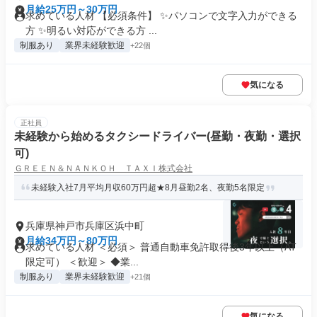
月給25万円～30万円
求めている人材 【必須条件】 ✨パソコンで文字入力ができる
方 ✨明るい対応ができる方 ...
制服あり
業界未経験歓迎
+22個
気になる
正社員
未経験から始めるタクシードライバー(昼勤・夜勤・選択
可)
ＧＲＥＥＮ＆ＮＡＮＫＯＨ ＴＡＸＩ株式会社
未経験入社7月平均月収60万円超★8月昼勤2名、夜勤5名限定
兵庫県神戸市兵庫区浜中町
月給34万円～80万円
求めている人材 ＜必須＞ 普通自動車免許取得後3年以上（AT
限定可） ＜歓迎＞ ◆業...
制服あり
業界未経験歓迎
+21個
気になる