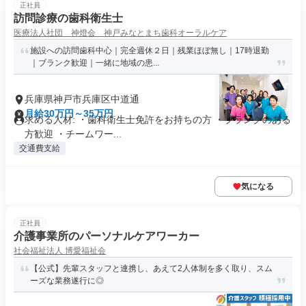
正社員
訪問診療の歯科衛生士
医療法人社団 神燈会 神戸みなとまち歯科オーラルケア
施設への訪問歯科中心｜完全週休２日｜残業ほぼ無し｜17時退勤
｜ブランク歓迎｜一緒に地域の患...
兵庫県神戸市兵庫区中道通
月給30万円～35万円
求める人材: ・歯科衛生士免許をお持ちの方 ・ブランクのある
方歓迎 ・チームワー...
交通費支給
気になる
正社員
介護事業所のパーソナルケアワーカー
社会福祉法人 博愛福祉会
【公式】先輩スタッフと連携し、あえて2人体制を多く取り、スム
ーズな業務遂行に◎