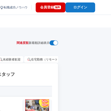
会員登録
ログイン
転職成功ノウハウ
無料
関連度順
新着順
詳細表示
未経験者歓迎
在宅勤務（リモートワーク）OK
家賃補助・住宅手当
スタッフ