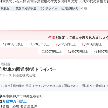
求めている人材 高校卒業程度の学力をお持ちの方 50代60代の男性と女.
制服あり
業界未経験歓迎
ランチタイム
社員登用あり
+23個
年収
を設定して求人を絞り込みましょ
200万円以上
300万円以上
400万円以上
500万円以上
800万円以上
900万円以上
1000
業務委託
自動車の回送/陸送ドライバー
ファースト陸送株式会社
直行直帰の陸送(回送)ドライバー／色々な車を運転できる！ 週1日から週6日ま
兵庫県神戸市中央区布引町
月給30万円以上
資格・経験 要普通免許