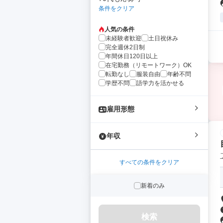
条件をクリア
人気の条件
未経験者歓迎
土日祝休み
完全週休2日制
年間休日120日以上
在宅勤務（リモートワーク）OK
転勤なし
服装自由
年齢不問
学歴不問
語学力を活かせる
雇用形態
年収
すべての条件をクリア
新着のみ
検索