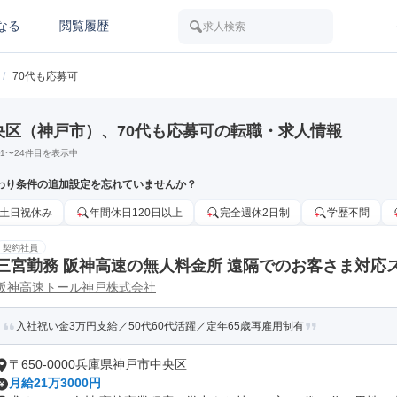
なる
閲覧履歴
求人検索
/
70代も応募可
央区（神戸市）、70代も応募可の転職・求人情報
1
〜
24
件目を表示中
わり条件の追加設定を忘れていませんか？
土日祝休み
年間休日120日以上
完全週休2日制
学歴不問
契約社員
三宮勤務 阪神高速の無人料金所 遠隔でのお客さま対応
阪神高速トール神戸株式会社
入社祝い金3万円支給／50代60代活躍／定年65歳再雇用制有
〒650-0000兵庫県神戸市中央区
月給21万3000円