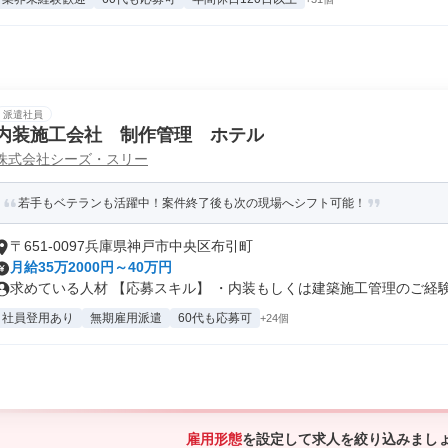
派遣社員
内装施工会社 制作管理 ホテル
株式会社シーズ・スリー
若手もベテランも活躍中！案件終了後も次の現場へシフト可能！
〒651-0097兵庫県神戸市中央区布引町
月給35万2000円～40万円
求めている人材 【応募スキル】 ・内装もしくは建築施工管理のご経験 ※
社員登用あり
無期雇用派遣
60代も応募可
+24個
雇用形態
を設定して求人を絞り込みまし