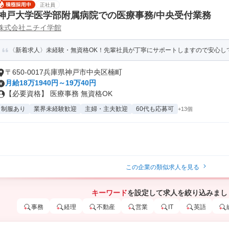
正社員
神戸大学医学部附属病院での医療事務/中央受付業務
株式会社ニチイ学館
〈新着求人〉未経験・無資格OK！先輩社員が丁寧にサポートしますので安心し
〒650-0017兵庫県神戸市中央区楠町
月給18万1940円～19万40円
【必要資格】 医療事務 無資格OK
制服あり
業界未経験歓迎
主婦・主夫歓迎
60代も応募可
+13個
この企業の類似求人を見る
キーワード
を設定して求人を絞り込みまし
事務
経理
不動産
営業
IT
英語