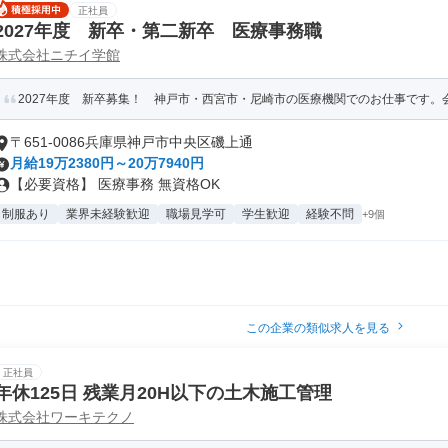
正社員
2027年度 新卒・第二新卒 医療事務職
株式会社ニチイ学館
2027年度 新卒募集！ 神戸市・西宮市・尼崎市の医療機関でのお仕事です。会
〒651-0086兵庫県神戸市中央区磯上通
月給19万2380円～20万7940円
【必要資格】 医療事務 無資格OK
制服あり
業界未経験歓迎
職場見学可
学生歓迎
経験不問
+9個
この企業の類似求人を見る
正社員
年休125日 残業月20H以下の土木施工管理
株式会社ワーキテクノ