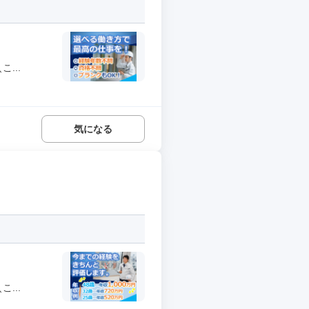
...
気になる
...