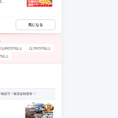
..
気になる
う
600万円以上
700万円以上
万円以上
で相談可！報奨金制度有