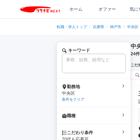
ホーム
オファー
気に
転職・求人トップ
/
兵庫県
/
神戸市
/
中央区
中
キーワード
24
件
こだ
勤務地
中央区
条件をクリア
職種
こだわり条件
70代も応募可