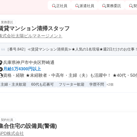
正社員
派遣社員
業務委託
契
業務委託
賃貸マンション清掃スタッフ
株式会社太陽ビルマネージメント
［番号.842］≪賃貸マンション清掃員≫★人気の1名現場★週2日だけのお仕事
兵庫県神戸市中央区野崎通
月給1万4300円以上
資格・経験 ★未経験者・中高年・主婦（夫）も活躍中！ ★40代・50代.
主婦・主夫歓迎
60代も応募可
フリーター歓迎
学歴不問
+2個
契約社員
集合住宅の設備員(警備)
SPD株式会社