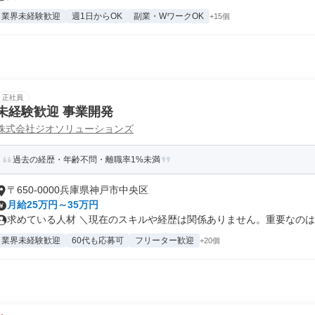
業界未経験歓迎
週1日からOK
副業・WワークOK
+15個
正社員
未経験歓迎 事業開発
株式会社ジオソリューションズ
過去の経歴・年齢不問・離職率1%未満
〒650-0000兵庫県神戸市中央区
月給25万円～35万円
求めている人材 ＼現在のスキルや経歴は関係ありません。重要なのは「
業界未経験歓迎
60代も応募可
フリーター歓迎
+20個