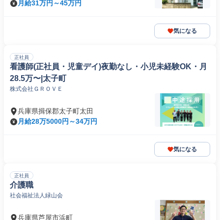
月給31万円～45万円
気になる
正社員
看護師(正社員・児童デイ)夜勤なし・小児未経験OK・月
28.5万〜|太子町
株式会社ＧＲＯＶＥ
兵庫県揖保郡太子町太田
月給28万5000円～34万円
気になる
正社員
介護職
社会福祉法人緑山会
兵庫県芦屋市浜町