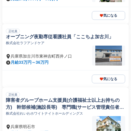
気になる
正社員
オープニング夜勤専従看護社員「ここちよ加古川」
株式会社ラフアンドケア
兵庫県加古川市東神吉町西井ノ口
月給33万円～36万円
気になる
正社員
障害者グループホーム支援員(介護福祉士以上お持ちの
方) 幹部候補(施設長等) 専門職(サービス管理責任者)
株式会社れいわホワイトナイトホールディングス
明石市・神戸市西区 垂水区
兵庫県明石市