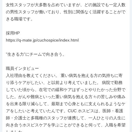
女性スタッフが大多数を占めていますが、どの施設でも一定人数
の男性スタッフが働いており、性別に関係なく活躍することがで
きる職場です。

採用HP

https://q-mate.jp/cuchospice/index.html

”生きる力”にチームで向き合う。

職員インタビュー

入社理由を教えてください。 重い病気を抱える方の気持ちに寄
り添うケアがしたい、と以前より考えていました。 病院で勤務
していた頃から、在宅での緩和ケアはずっとやりたかった分野で
した。がんや難病といった重い病気を抱える方々の苦しみや痛み
を出来る限り減らして、最期まで心身ともに支えられるようなケ
アをしたいと考えていたんです。CUC ホスピスは、医師・看護
師・介護士と多職種のスタッフが連携して、一人ひとりの人生に
向き合うホスピスケアを学ぶことができると伺って、入職を希望