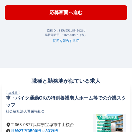
応募画面へ進む
原稿ID：
835c551c8f42d2bd
掲載開始日：
2026/08/06（木）
問題を報告する
職種と勤務地が似ている求人
正社員
車・バイク通勤OKの特別養護老人ホーム等での介護スタ
ッフ
社会福祉法人晋栄福祉会
〒665-0877兵庫県宝塚市中山桜台
月給27万3500円～33万円