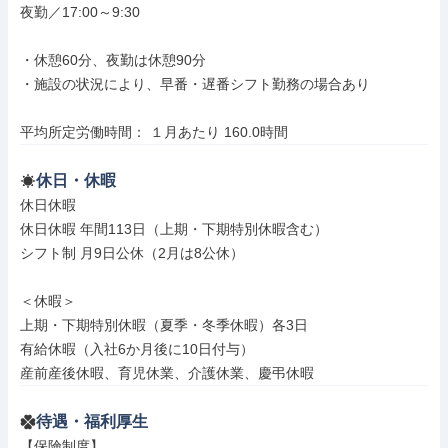
夜勤／17:00～9:30

・休憩60分、夜勤は休憩90分

・施設の状況により、早番・遅番シフト勤務の場合あり

平均所定労働時間： １月あたり 160.0時間
休日・休暇
休日休暇

休日休暇 年間113日（上期・下期特別休暇含む）

シフト制 月9日公休（2月は8公休）

＜休暇＞

上期・下期特別休暇（夏季・冬季休暇）各3日

有給休暇（入社6か月後に10日付与）

産前産後休暇、育児休業、介護休業、慶弔休暇
待遇・福利厚生
【保険制度】
