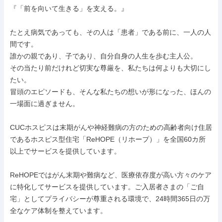
『「前を向いて生きる」を支える。』

たとえ病気であっても、その人は「患者」である前に、一人の人
間です。

誰かの親であり、子であり、自分自身の人生を歩む主人公。

その当たり前だけれど切実な尊厳を、私たちは何よりも大切にし
たい。

冒頭のエピソードも、そんな私たちの想いが形になった、ほんの
一場面に過ぎません。

CUCホスピスは末期がんや神経難病の方のための高齢者向け住居
であるホスピス型住宅「ReHOPE（リホープ）」を全国60カ所
以上でサービスを提供しています。

ReHOPEではがん末期や難病など、医療依存度が高い方々のケア
に特化してサービスを提供しています。ご入居者さまの「ご自
宅」としてプライバシーが尊重される環境で、24時間365日の万
全なケア体制を整えています。
