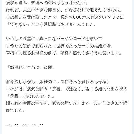
病状が進み、式場への外出はもう叶わない。

けれど、人生の大きな節目を、お母様なしで迎えたくはない。

その想いを受け取ったとき、私たちCUCホスピスのスタッフに
「できない」という選択肢はありませんでした。

いつもの食堂に、真っ白なバージンロードを敷いて。

手作りの装飾で彩られた、世界でたった一つの結婚式場。

車椅子に座るお母様の前で、娘様が照れくさそうに笑います。

「綺麗ね。本当に、綺麗」

涙を流しながら、娘様のドレスにそっと触れるお母様。

その顔は、病気と闘う「患者」ではなく、愛する娘の門出を祝う
「母親」そのものでした。

限られた空間の中でも、家族の歴史が、また一歩、前に進んだ瞬
間でした。

･･―･･―･･―･･―･･
