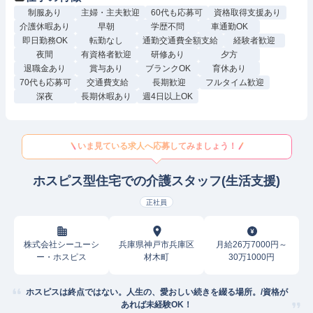
制服あり
主婦・主夫歓迎
60代も応募可
資格取得支援あり
介護休暇あり
早朝
学歴不問
車通勤OK
即日勤務OK
転勤なし
通勤交通費全額支給
経験者歓迎
夜間
有資格者歓迎
研修あり
夕方
退職金あり
賞与あり
ブランクOK
育休あり
70代も応募可
交通費支給
長期歓迎
フルタイム歓迎
深夜
長期休暇あり
週4日以上OK
いま見ている求人へ応募してみましょう！
ホスピス型住宅での介護スタッフ(生活支援)
正社員
株式会社シーユーシ
兵庫県神戸市兵庫区
月給26万7000円～
ー・ホスピス
材木町
30万1000円
ホスピスは終点ではない。人生の、愛おしい続きを綴る場所。/資格が
あれば未経験OK！