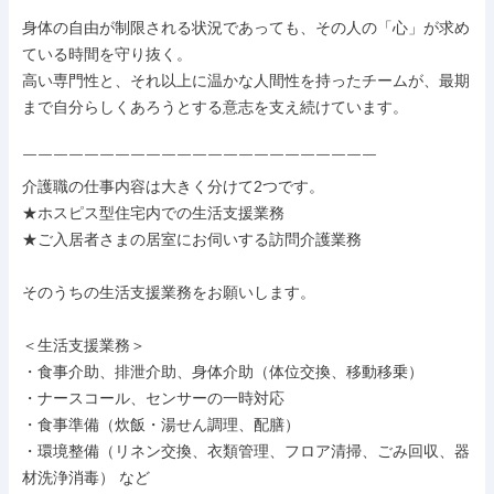
身体の自由が制限される状況であっても、その人の「心」が求め
ている時間を守り抜く。

高い専門性と、それ以上に温かな人間性を持ったチームが、最期
まで自分らしくあろうとする意志を支え続けています。

￣￣￣￣￣￣￣￣￣￣￣￣￣￣￣￣￣￣￣￣￣￣￣

介護職の仕事内容は大きく分けて2つです。

★ホスピス型住宅内での生活支援業務

★ご入居者さまの居室にお伺いする訪問介護業務

そのうちの生活支援業務をお願いします。

＜生活支援業務＞

・食事介助、排泄介助、身体介助（体位交換、移動移乗）

・ナースコール、センサーの一時対応

・食事準備（炊飯・湯せん調理、配膳）

・環境整備（リネン交換、衣類管理、フロア清掃、ごみ回収、器
材洗浄消毒） など
