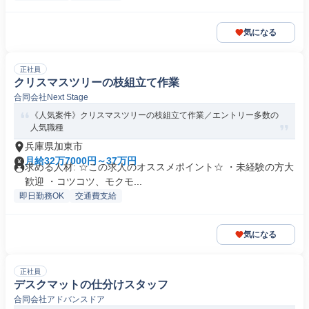
気になる
正社員
クリスマスツリーの枝組立て作業
合同会社Next Stage
《人気案件》クリスマスツリーの枝組立て作業／エントリー多数の
人気職種
兵庫県加東市
月給32万7000円～37万円
求める人材: ☆この求人のオススメポイント☆ ・未経験の方大
歓迎 ・コツコツ、モクモ...
即日勤務OK
交通費支給
気になる
正社員
デスクマットの仕分けスタッフ
合同会社アドバンスドア