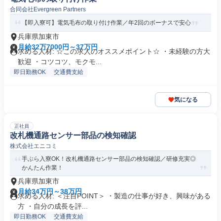
合同会社Evergreen Partners
【即入寮可】電気毛布の取り付け作業／年2回のボーナスで安心
兵庫県加東市
月給32万7000円～37万円
求める人材: ☆この求人のオススメポイント☆ ・未経験の方大
歓迎 ・コツコツ、モクモ...
即日勤務OK
交通費支給
気になる
正社員
改札機通路センサー部品の検知確認
株式会社エニコミ
手ぶら入寮OK！改札機通路センサー部品の検知確認／研修充実◎
かんたん作業！
兵庫県加東市
月給34万円～38万円
求める人材: ＜注目POINT＞ ・製造の仕事が好き、興味がある
方 ・自分の成長を評...
即日勤務OK
交通費支給