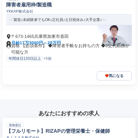
障害者雇用枠/製造職
YKKAP株式会社
製造♪未経験者でもOK♪正社員♪土日祝休み♪大手企業♪
〒673-1465兵庫県加東市喜田
月給17万3000円～29万円
資格 【必須条件】 ◆障害者手帳をお持ちの方 ◆3交代勤務が
可能な方
年間休日120日以上
+5個
気になる
あなたにおすすめの求人
業務委託
【フルリモート】RIZAPの管理栄養士・保健師
ＲＩＺＡＰ株式会社