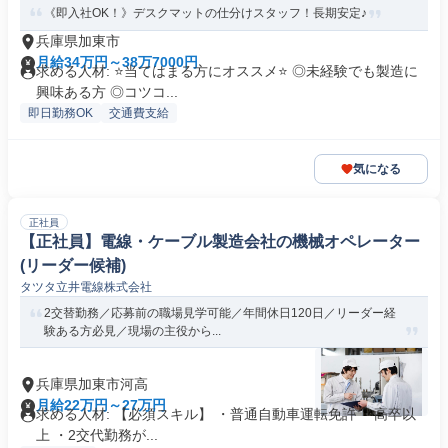
《即入社OK！》デスクマットの仕分けスタッフ！長期安定♪
兵庫県加東市
月給34万円～38万7000円
求める人材: ⭐️当てはまる方にオススメ⭐️ ◎未経験でも製造に
興味ある方 ◎コツコ...
即日勤務OK
交通費支給
気になる
正社員
【正社員】電線・ケーブル製造会社の機械オペレーター
(リーダー候補)
タツタ立井電線株式会社
2交替勤務／応募前の職場見学可能／年間休日120日／リーダー経
験ある方必見／現場の主役から...
兵庫県加東市河高
月給22万円～27万円
求める人材: 【必須スキル】 ・普通自動車運転免許 ・高卒以
上 ・2交代勤務が...