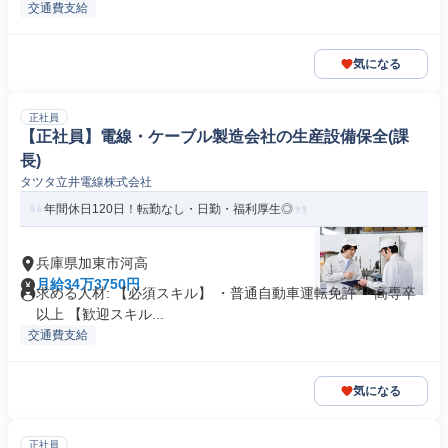
交通費支給
気になる
正社員
【正社員】電線・ケーブル製造会社の生産設備保全(課
長)
タツタ立井電線株式会社
年間休日120日！転勤なし・日勤・福利厚生◎
兵庫県加東市河高
月給34万3750円
求める人材: 【必須スキル】 ・普通自動車運転免許 ・高専卒
以上 【歓迎スキル...
交通費支給
気になる
正社員