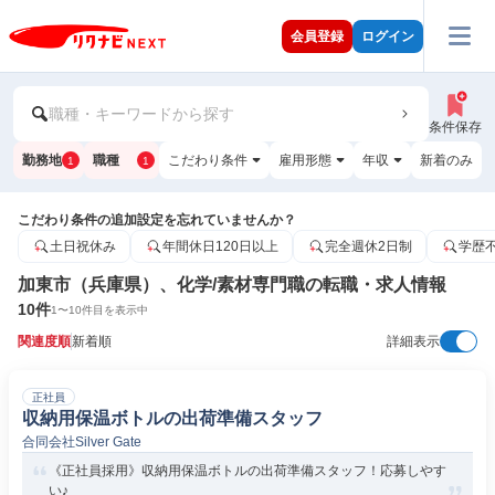
会員登録
ログイン
職種・キーワードから探す
条件保存
勤務地
職種
こだわり条件
雇用形態
年収
新着のみ
1
1
こだわり条件の追加設定を忘れていませんか？
土日祝休み
年間休日120日以上
完全週休2日制
学歴
加東市（兵庫県）、化学/素材専門職の転職・求人情報
10
件
1
〜
10
件目を表示中
関連度順
新着順
詳細表示
正社員
収納用保温ボトルの出荷準備スタッフ
合同会社Silver Gate
《正社員採用》収納用保温ボトルの出荷準備スタッフ！応募しやす
い♪