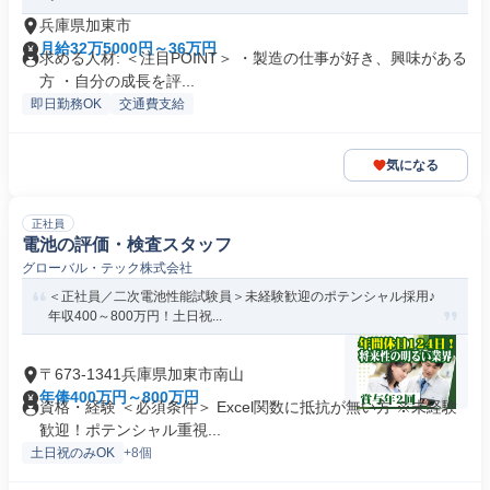
兵庫県加東市
月給32万5000円～36万円
求める人材: ＜注目POINT＞ ・製造の仕事が好き、興味がある
方 ・自分の成長を評...
即日勤務OK
交通費支給
気になる
正社員
電池の評価・検査スタッフ
グローバル・テック株式会社
＜正社員／二次電池性能試験員＞未経験歓迎のポテンシャル採用♪
年収400～800万円！土日祝...
〒673-1341兵庫県加東市南山
年俸400万円～800万円
資格・経験 ＜必須条件＞ Excel関数に抵抗が無い方 ※未経験
歓迎！ポテンシャル重視...
土日祝のみOK
+8個