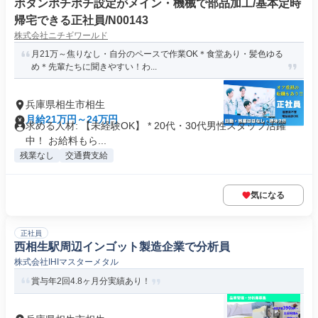
ボタンポチポチ設定がメイン・機械で部品加工/基本定時
帰宅できる正社員/N00143
株式会社ニチギワールド
月21万～焦りなし・自分のペースで作業OK＊食堂あり・髪色ゆる
め＊先輩たちに聞きやすい！わ...
兵庫県相生市相生
月給21万円～24万円
求める人材: 【未経験OK】 * 20代・30代男性スタッフ活躍
中！ お給料もら...
残業なし
交通費支給
気になる
正社員
西相生駅周辺インゴット製造企業で分析員
株式会社IHIマスターメタル
賞与年2回4.8ヶ月分実績あり！