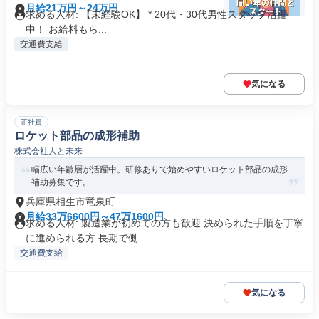
月給21万円～24万円
求める人材: 【未経験OK】 * 20代・30代男性スタッフ活躍
中！ お給料もら...
交通費支給
気になる
正社員
ロケット部品の成形補助
株式会社人と未来
幅広い年齢層が活躍中。研修ありで始めやすいロケット部品の成形
補助募集です。
兵庫県相生市竜泉町
月給33万6600円～47万1600円
求める人材: 製造業が初めての方も歓迎 決められた手順を丁寧
に進められる方 長期で働...
交通費支給
気になる