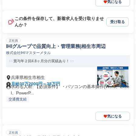
気になる
この条件を保存して、新着求人を受け取りませ
受け取る
んか？
正社員
IHIグループで品質向上・管理業務|相生市周辺
株式会社IHIマスターメタル
賞与年２回4.8ヶ月分の実績あり！
兵庫県相生市相生
月給30万2000円～38万円
求める人材: 【必須条件】 ・パソコンの基本操作(Word、Exce
l、PowerP...
交通費支給
気になる
正社員