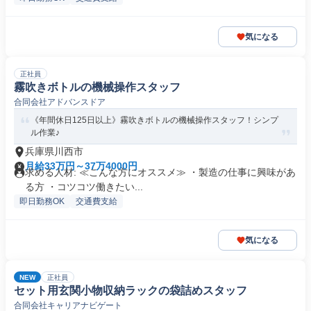
気になる
正社員
霧吹きボトルの機械操作スタッフ
合同会社アドバンスドア
《年間休日125日以上》霧吹きボトルの機械操作スタッフ！シンプ
ル作業♪
兵庫県川西市
月給33万円～37万4000円
求める人材: ≪こんな方にオススメ≫ ・製造の仕事に興味があ
る方 ・コツコツ働きたい...
即日勤務OK
交通費支給
気になる
NEW
正社員
セット用玄関小物収納ラックの袋詰めスタッフ
合同会社キャリアナビゲート