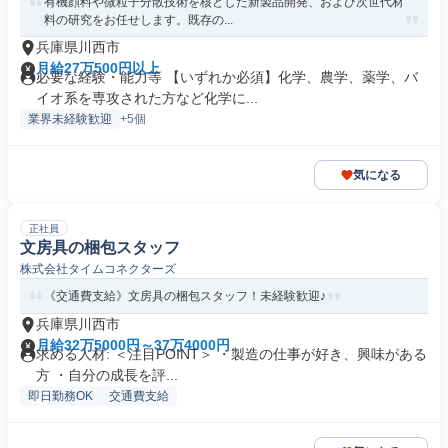
有機顔料や微粒子分散技術を核とした新製品開発、および次世代材
料の研究をお任せします。既存の...
兵庫県川西市
月給27万500円以上
必要な経験・能力等 【いずれか必須】化学、農学、薬学、バ
イオ系を専攻された方など化学に...
業界未経験歓迎
+5個
気になる
正社員
文房具の梱包スタッフ
株式会社タイムコネクターズ
《交通費支給》文房具の梱包スタッフ！未経験歓迎♪
兵庫県川西市
月給32万5000円～37万4000円
求める人材: ＜注目POINT＞ ・製造の仕事が好き、興味がある
方 ・自分の成長を評...
即日勤務OK
交通費支給