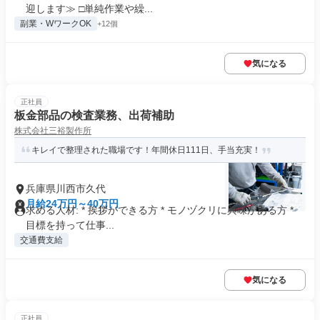
迎します≫ □単純作業や繰...
副業・WワークOK
+12個
気になる
正社員
板金部品の検査業務、出荷補助
株式会社三裕製作所
キレイで整理された職場です！年間休日111日、手当充実！
兵庫県川西市久代
月給24万円～40万円
求める人材: * 挨拶ができる方 * モノヅクリに興味がある方 *
目標を持って仕事...
交通費支給
気になる
正社員