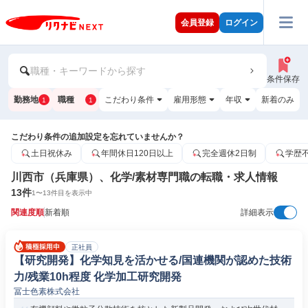
会員登録
ログイン
職種・キーワードから探す
条件保存
勤務地
職種
こだわり条件
雇用形態
年収
新着のみ
1
1
こだわり条件の追加設定を忘れていませんか？
土日祝休み
年間休日120日以上
完全週休2日制
学歴
川西市（兵庫県）、化学/素材専門職の転職・求人情報
13
件
1
〜
13
件目を表示中
関連度順
新着順
詳細表示
正社員
【研究開発】化学知見を活かせる/国連機関が認めた技術
力/残業10h程度 化学加工研究開発
冨士色素株式会社