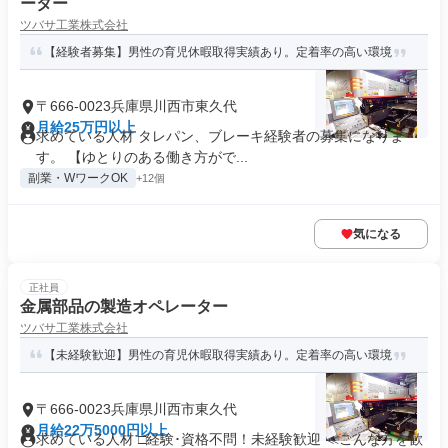
ーター
ツバサ工業株式会社
【経験者募集】男性の育児休暇取得実績あり。定着率の高い環境
〒666-0023兵庫県川西市東久代
月給25万円以上
求めている人材 タレパン、ブレーキ経験者の募集になりま
す。 【ゆとりのある働き方がで...
副業・WワークOK
+12個
気になる
正社員
金属部品の製造オペレーター
ツバサ工業株式会社
【未経験歓迎】男性の育児休暇取得実績あり。定着率の高い環境
〒666-0023兵庫県川西市東久代
月給22万5000円以上
求めている人材 □経験･資格不問！未経験歓迎 ≪こんな方を歓