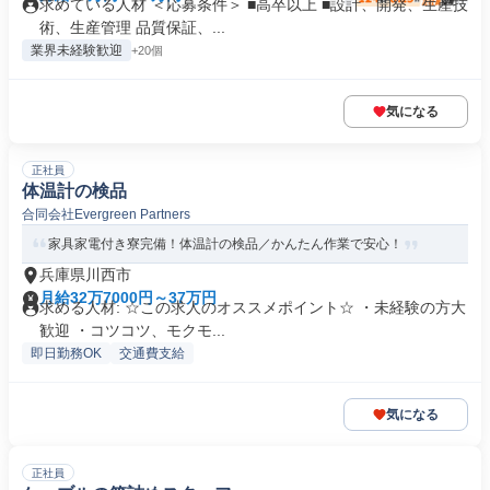
求めている人材 ＜応募条件＞ ■高卒以上 ■設計、開発、生産技
術、生産管理 品質保証、...
業界未経験歓迎
+20個
気になる
正社員
体温計の検品
合同会社Evergreen Partners
家具家電付き寮完備！体温計の検品／かんたん作業で安心！
兵庫県川西市
月給32万7000円～37万円
求める人材: ☆この求人のオススメポイント☆ ・未経験の方大
歓迎 ・コツコツ、モクモ...
即日勤務OK
交通費支給
気になる
正社員