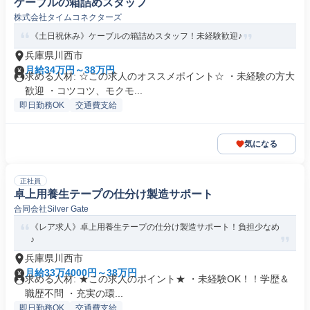
ケーブルの箱詰めスタッフ
株式会社タイムコネクターズ
《土日祝休み》ケーブルの箱詰めスタッフ！未経験歓迎♪
兵庫県川西市
月給34万円～38万円
求める人材: ☆この求人のオススメポイント☆ ・未経験の方大
歓迎 ・コツコツ、モクモ...
即日勤務OK
交通費支給
気になる
正社員
卓上用養生テープの仕分け製造サポート
合同会社Silver Gate
《レア求人》卓上用養生テープの仕分け製造サポート！負担少なめ
♪
兵庫県川西市
月給33万4000円～38万円
求める人材: ★この求人のポイント★ ・未経験OK！！学歴＆
職歴不問 ・充実の環...
即日勤務OK
交通費支給