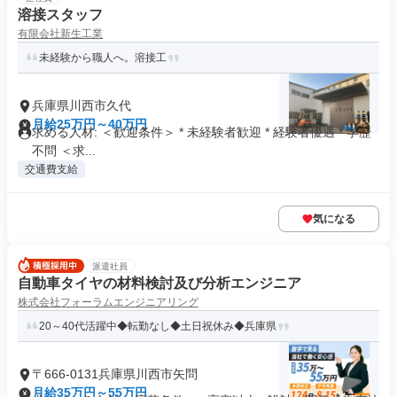
溶接スタッフ
有限会社新生工業
未経験から職人へ。溶接工
兵庫県川西市久代
月給25万円～40万円
求める人材: ＜歓迎条件＞ * 未経験者歓迎 * 経験者優遇 * 学歴
不問 ＜求...
交通費支給
気になる
派遣社員
自動車タイヤの材料検討及び分析エンジニア
株式会社フォーラムエンジニアリング
20～40代活躍中◆転勤なし◆土日祝休み◆兵庫県
〒666-0131兵庫県川西市矢問
月給35万円～55万円