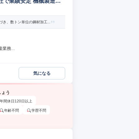
社で業績安定 機械製造オ
き、数トン単位の鋼材加工...
務...
気になる
しょう
年間休日120日以上
年齢不問
学歴不問