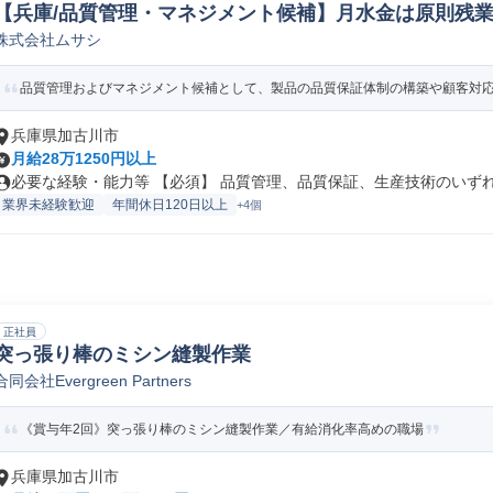
【兵庫/品質管理・マネジメント候補】月水金は原則残業禁止
株式会社ムサシ
機械品質保証
品質管理およびマネジメント候補として、製品の品質保証体制の構築や顧客対応フ
兵庫県加古川市
月給28万1250円以上
必要な経験・能力等 【必須】 品質管理、品質保証、生産技術のいずれか
業界未経験歓迎
年間休日120日以上
+4個
正社員
突っ張り棒のミシン縫製作業
合同会社Evergreen Partners
《賞与年2回》突っ張り棒のミシン縫製作業／有給消化率高めの職場
兵庫県加古川市