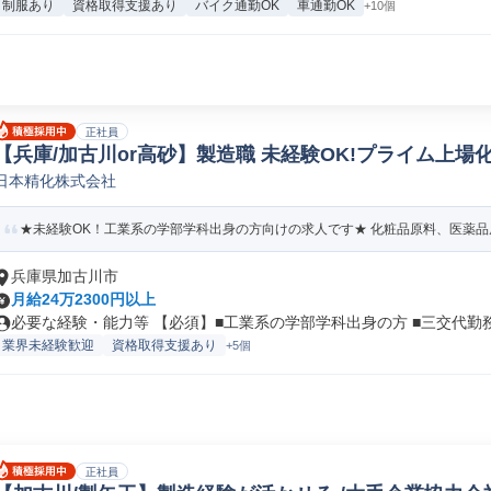
制服あり
資格取得支援あり
バイク通勤OK
車通勤OK
+10個
正社員
【兵庫/加古川or高砂】製造職 未経験OK!プライム上場
日本精化株式会社
レーター/ラインマネージャー
★未経験OK！工業系の学部学科出身の方向けの求人です★ 化粧品原料、医薬品原
兵庫県加古川市
月給24万2300円以上
必要な経験・能力等 【必須】■工業系の学部学科出身の方 ■三交代勤務が
業界未経験歓迎
資格取得支援あり
+5個
正社員