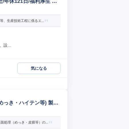
年休121日/福利厚生 そ
、生産技術工程に係るエ...
設...
気になる
めっき・ハイテン等) 製品
処理（めっき・皮膜等）の...