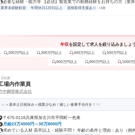
必要な経験・能力等 【必須】製造業での勤務経験をお持ちの方（業界・
業界未経験歓迎
年間休日120日以上
資格取得支援あり
+3個
年収
を設定して求人を絞り込みましょ
200万円以上
300万円以上
400万円以上
500万円以上
800万円以上
900万円以上
1000
正社員
工場内作業員
竹中鋼管株式会社
＜基本土日祝休み＞残業少なめ！嬉しい食事手当付き！
〒675-0116兵庫県加古川市平岡町一色東
月給23万4000円～30万8000円
求めている人材 高卒以上・経験不問！ 年齢の条件と理由：あり（例外事