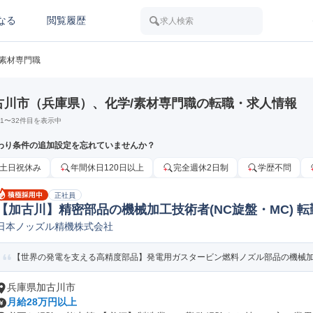
なる
閲覧履歴
求人検索
/素材専門職
古川市（兵庫県）、化学/素材専門職の転職・求人情報
1
〜
32
件目を表示中
わり条件の追加設定を忘れていませんか？
土日祝休み
年間休日120日以上
完全週休2日制
学歴不問
正社員
【加古川】精密部品の機械加工技術者(NC旋盤・MC) 
日本ノッズル精機株式会社
製造オペレーター/ラインマネージャー
【世界の発電を支える高精度部品】発電用ガスタービン燃料ノズル部品の機械加工
兵庫県加古川市
月給28万円以上