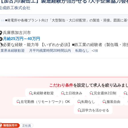
【加古川/製缶工】製造経験が活かせる /大手企業協力会
松成鉄工株式会社
ペレーター/ラインマネージャー
■発電所や各種プラント向け「大型製缶・大口径配管」の製造・溶接。図面に基づ
兵庫県加古川市
月給25万円～40万円
必要な経験・能力等 【いずれか必須】■鉄工業の経験者（製缶職・溶接業
業界未経験歓迎
月平均残業時間20時間以内
転勤なし
+2個
こだわり条件
を設定して求人を絞り込みま
未経験者歓迎
土日祝休み
完全週休2日制
在宅勤務（リモートワーク）OK
転勤なし
服装自由
語学力を活かせる
正社員