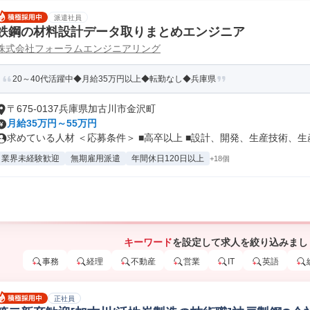
派遣社員
鉄鋼の材料設計データ取りまとめエンジニア
株式会社フォーラムエンジニアリング
20～40代活躍中◆月給35万円以上◆転勤なし◆兵庫県
〒675-0137兵庫県加古川市金沢町
月給35万円～55万円
求めている人材 ＜応募条件＞ ■高卒以上 ■設計、開発、生産技術、生産.
業界未経験歓迎
無期雇用派遣
年間休日120日以上
+18個
キーワード
を設定して求人を絞り込みまし
事務
経理
不動産
営業
IT
英語
正社員