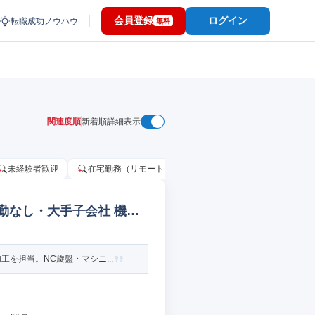
会員登録
ログイン
転職成功ノウハウ
無料
関連度順
新着順
詳細表示
未経験者歓迎
在宅勤務（リモートワーク）OK
家賃補助・住宅手当
転勤なし・大手子会社 機械
を担当。NC旋盤・マシニ...