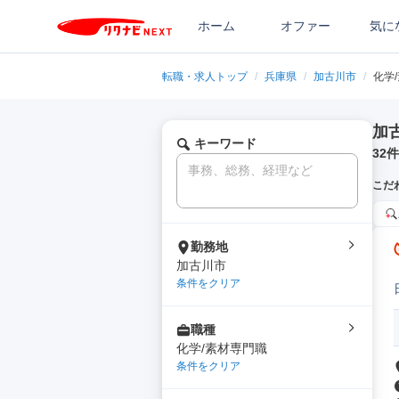
ホーム
オファー
気に
転職・求人トップ
/
兵庫県
/
加古川市
/
化学
加
キーワード
32
件
こだ
勤務地
加古川市
条件をクリア
職種
化学/素材専門職
条件をクリア