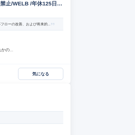
/WELB /年休125日
ローの改善、および将来的...
の...
気になる