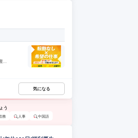
..
気になる
ょう
総務
人事
中国語