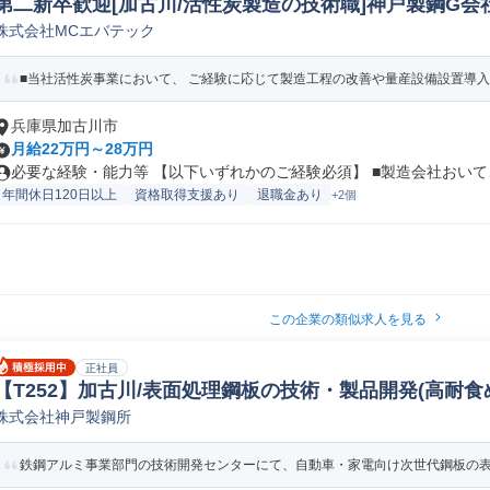
第二新卒歓迎[加古川/活性炭製造の技術職]神戸製鋼G会社/
株式会社MCエバテック
の他生産技術(機械/電気/電子製品専門職)
■当社活性炭事業において、 ご経験に応じて製造工程の改善や量産設備設置導入等
兵庫県加古川市
月給22万円～28万円
必要な経験・能力等 【以下いずれかのご経験必須】 ■製造会社おいて、
年間休日120日以上
資格取得支援あり
退職金あり
+2個
この企業の類似求人を見る
正社員
【T252】加古川/表面処理鋼板の技術・製品開発(高耐食
株式会社神戸製鋼所
開発(鉄鋼/非鉄金属/金属製品)
鉄鋼アルミ事業部門の技術開発センターにて、自動車・家電向け次世代鋼板の表面