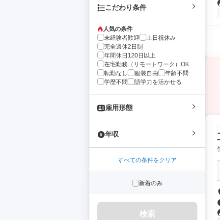
こだわり条件
人気の条件
未経験者歓迎
土日祝休み
完全週休2日制
年間休日120日以上
在宅勤務（リモートワーク）OK
転勤なし
服装自由
年齢不問
学歴不問
語学力を活かせる
雇用形態
年収
すべての条件をクリア
新着のみ
検索