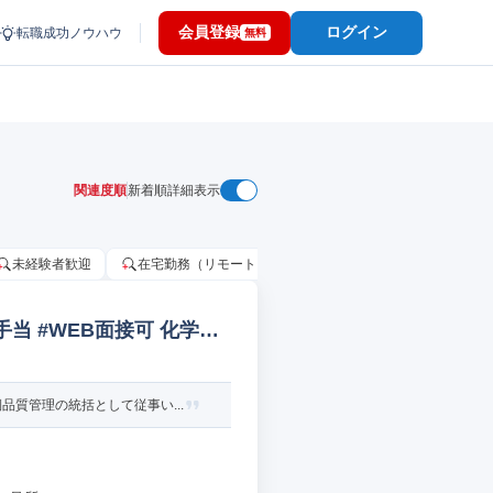
会員登録
ログイン
転職成功ノウハウ
無料
関連度順
新着順
詳細表示
未経験者歓迎
在宅勤務（リモートワーク）OK
家賃補助・住宅手当
当 #WEB面接可 化学品
質管理の統括として従事い...