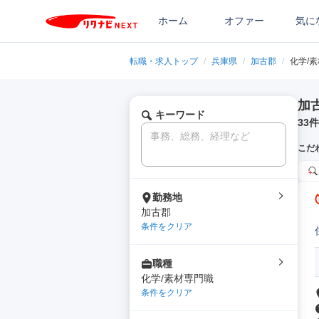
ホーム
オファー
気に
転職・求人トップ
/
兵庫県
/
加古郡
/
化学/
加
キーワード
33
件
こだ
勤務地
加古郡
条件をクリア
職種
化学/素材専門職
条件をクリア