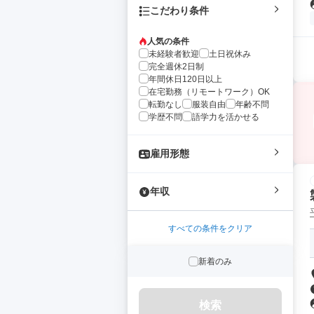
こだわり条件
人気の条件
未経験者歓迎
土日祝休み
完全週休2日制
年間休日120日以上
在宅勤務（リモートワーク）OK
転勤なし
服装自由
年齢不問
学歴不問
語学力を活かせる
雇用形態
年収
すべての条件をクリア
新着のみ
検索