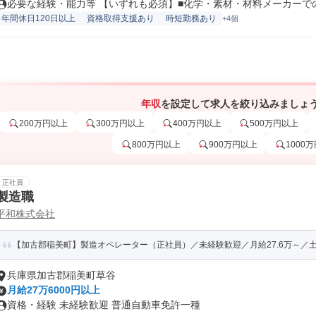
必要な経験・能力等 【いずれも必須】■化学・素材・材料メーカーでの品
年間休日120日以上
資格取得支援あり
時短勤務あり
+4個
年収
を設定して求人を絞り込みましょ
200万円以上
300万円以上
400万円以上
500万円以上
800万円以上
900万円以上
1000
正社員
製造職
平和株式会社
【加古郡稲美町】製造オペレーター（正社員）／未経験歓迎／月給27.6万～／土
兵庫県加古郡稲美町草谷
月給27万6000円以上
資格・経験 未経験歓迎 普通自動車免許一種