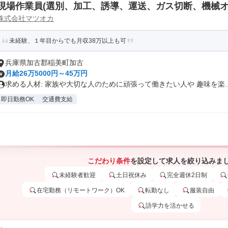
現場作業員(選別、加工、誘導、運送、ガス切断、機械オ
株式会社マツオカ
未経験、１年目からでも月収38万以上も可
兵庫県加古郡稲美町加古
月給26万5000円～45万円
求める人材: 家族や大切な人のために頑張って働きたい人や 趣味を楽..
即日勤務OK
交通費支給
こだわり条件
を設定して求人を絞り込みま
未経験者歓迎
土日祝休み
完全週休2日制
在宅勤務（リモートワーク）OK
転勤なし
服装自由
語学力を活かせる