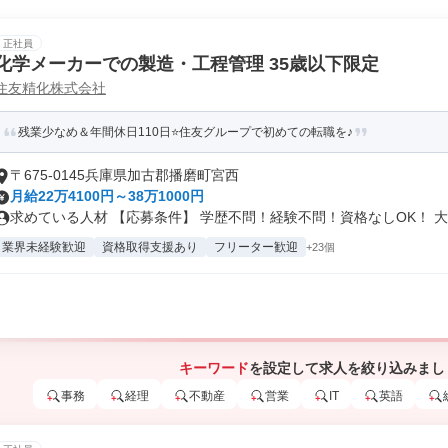
正社員
化学メーカーでの製造・工程管理 35歳以下限定
住友精化株式会社
残業少なめ＆年間休日110日⭐住友グループで初めての転職を♪
〒675-0145兵庫県加古郡播磨町宮西
月給22万4100円～38万1000円
求めている人材 【応募条件】 学歴不問！経験不問！資格なしOK！ 大学
業界未経験歓迎
資格取得支援あり
フリーター歓迎
+23個
キーワード
を設定して求人を絞り込みまし
事務
経理
不動産
営業
IT
英語