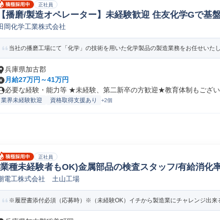
正社員
【播磨/製造オペレーター】未経験歓迎 住友化学Gで基盤
田岡化学工業株式会社
造オペレーター/ラインマネージャー
当社の播磨工場にて「化学」の技術を用いた化学製品の製造業務をお任せいたしま
兵庫県加古郡
月給27万円～41万円
必要な経験・能力等 ★未経験、第二新卒の方歓迎★教育体制もございま
業界未経験歓迎
資格取得支援あり
+2個
正社員
(業種未経験者もOK)金属部品の検査スタッフ/有給消化率1
潮電工株式会社 土山工場
4
※履歴書添付必須（応募時）※（未経験OK）イチから製造業にチャレンジ出来る