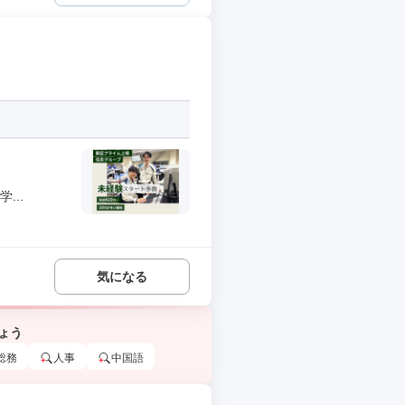
...
気になる
ょう
総務
人事
中国語