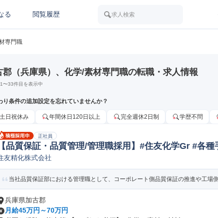
なる
閲覧履歴
求人検索
素材専門職
古郡（兵庫県）、化学/素材専門職の転職・求人情報
1
〜
33
件目を表示中
わり条件の追加設定を忘れていませんか？
土日祝休み
年間休日120日以上
完全週休2日制
学歴不問
正社員
【品質保証・品質管理/管理職採用】#住友化学Gr #各種手
住友精化株式会社
質保証
当社品質保証部における管理職として、コーポレート側品質保証の推進や工場側品
兵庫県加古郡
月給45万円～70万円