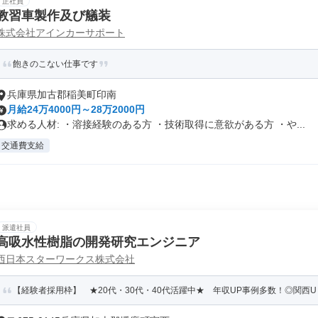
正社員
教習車製作及び艤装
株式会社アインカーサポート
飽きのこない仕事です
兵庫県加古郡稲美町印南
月給24万4000円～28万2000円
求める人材: ・溶接経験のある方 ・技術取得に意欲がある方 ・や...
交通費支給
派遣社員
高吸水性樹脂の開発研究エンジニア
西日本スターワークス株式会社
【経験者採用枠】 ★20代・30代・40代活躍中★ 年収UP事例多数！◎関西U