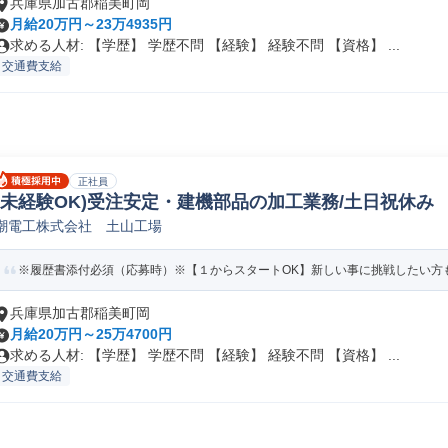
兵庫県加古郡稲美町岡
月給20万円～23万4935円
求める人材: 【学歴】 学歴不問 【経験】 経験不問 【資格】 ...
交通費支給
正社員
(未経験OK)受注安定・建機部品の加工業務/土日祝休み 
潮電工株式会社 土山工場
4902
※履歴書添付必須（応募時）※【１からスタートOK】新しい事に挑戦したい方も
兵庫県加古郡稲美町岡
月給20万円～25万4700円
求める人材: 【学歴】 学歴不問 【経験】 経験不問 【資格】 ...
交通費支給