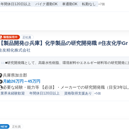
年間休日120日以上
バイク通勤OK
車通勤OK
転勤なし
+7個
正社員
【製品開発@兵庫】化学製品の研究開発職 #住友化学Gr
住友精化株式会社
開発
■研究開発職として、高吸水性樹脂、環境材料やエネルギー材料等の研究開発に携
兵庫県加古郡
月給26万円～45万円
必要な経験・能力等 【必須】・メーカーでの研究開発職（目安3年以上）
業界未経験歓迎
年間休日120日以上
資格取得支援あり
+5個
NEW
正社員