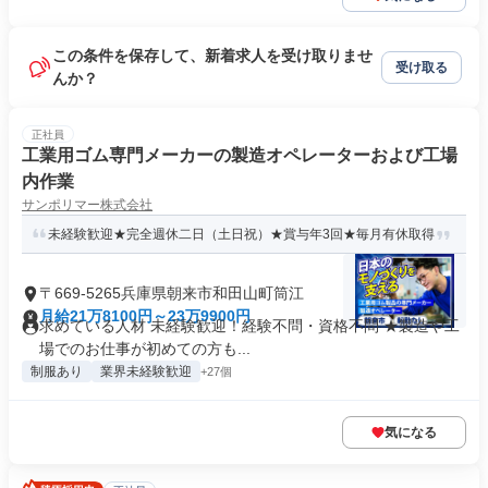
この条件を保存して、新着求人を受け取りませ
受け取る
んか？
正社員
工業用ゴム専門メーカーの製造オペレーターおよび工場
内作業
サンポリマー株式会社
未経験歓迎★完全週休二日（土日祝）★賞与年3回★毎月有休取得
〒669-5265兵庫県朝来市和田山町筒江
月給21万8100円～23万9900円
求めている人材 未経験歓迎！経験不問・資格不問 ★製造や工
場でのお仕事が初めての方も...
制服あり
業界未経験歓迎
+27個
気になる