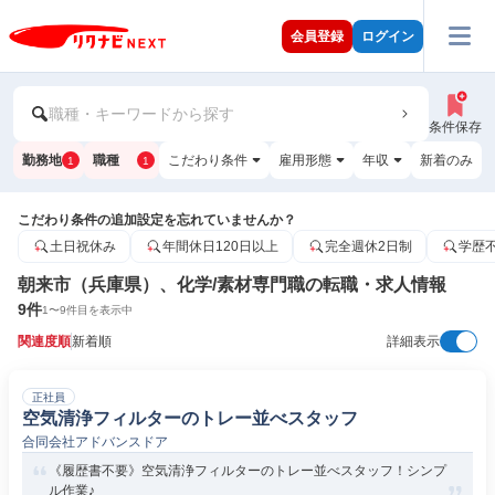
会員登録
ログイン
職種・キーワードから探す
条件保存
勤務地
職種
こだわり条件
雇用形態
年収
新着のみ
1
1
こだわり条件の追加設定を忘れていませんか？
土日祝休み
年間休日120日以上
完全週休2日制
学歴
朝来市（兵庫県）、化学/素材専門職の転職・求人情報
9
件
1
〜
9
件目を表示中
関連度順
新着順
詳細表示
正社員
空気清浄フィルターのトレー並べスタッフ
合同会社アドバンスドア
《履歴書不要》空気清浄フィルターのトレー並べスタッフ！シンプ
ル作業♪