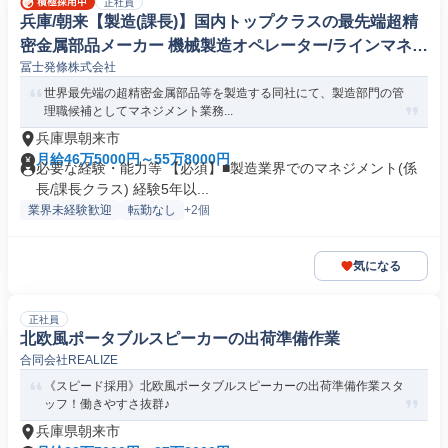
正社員
兵庫/朝来【製造(課長)】国内トップクラスの最先端超精
密金属部品メーカー 機械製造オペレーター/ラインマネー
冨士発條株式会社
ジャー
世界最先端の超精密金属部品等を製造する同社にて、製造部門の管
理職候補としてマネジメント業務...
兵庫県朝来市
月給46万5000円～55万8000円
必要な経験・能力等 【必須】■製造業界でのマネジメント(係
長/課長クラス) 経験5年以...
業界未経験歓迎
転勤なし
+2個
気になる
正社員
北欧風ポータブルスピーカーの出荷準備作業
合同会社REALIZE
《スピード採用》北欧風ポータブルスピーカーの出荷準備作業スタ
ッフ！働きやすさ抜群♪
兵庫県朝来市