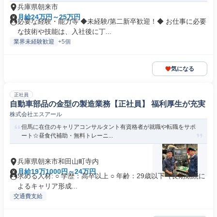
兵庫県朝来市
月給24万円～25万円
必要な経験・能力等 ◆未経験/第二新卒歓迎！◆ お仕事に必要
な技術や技能は、入社後に丁...
業界未経験歓迎
+5個
気になる
正社員
自動車部品の金型の製造業務【正社員】 福利厚生が充実
株式会社エスアール
但馬に在住のキャリアコンサルタント有資格者が就職や転職をサポ
ート☆昼食代補助・無料トレーニ...
兵庫県朝来市和田山町寺内
月給19万1000円～24万円
求める人材: ○ 学歴：高卒以上 ○ 年齢：29歳以下（長期勤続に
よるキャリア形成...
交通費支給