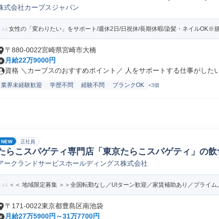
株式会社カーブスジャパン
女性の「変わりたい」をサポート/週休2日/日祝休/長期休暇/染髪・ネイルOK※
〒880-0022宮崎県宮崎市大橋
月給22万9000円
資格 ＼カーブスのおすすめポイント／ 人をサポートする仕事がしたい…
業界未経験歓迎
学歴不問
経験不問
ブランクOK
+3個
NEW
正社員
たらこスパゲティ専門店「東京たらこスパゲティ」の飲
アークランドサービスホールディングス株式会社
員/転勤なし)
＜＜ 地域限定募集 ＞＞全国転勤なし／UIターン歓迎／家賃補助あり／プライム上
〒171-0022東京都豊島区南池袋
月給27万5900円～31万7700円