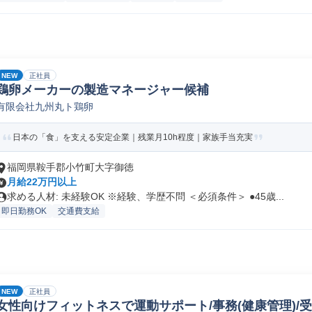
NEW
正社員
鶏卵メーカーの製造マネージャー候補
有限会社九州丸ト鶏卵
日本の「食」を支える安定企業｜残業月10h程度｜家族手当充実
福岡県鞍手郡小竹町大字御徳
月給22万円以上
求める人材: 未経験OK ※経験、学歴不問 ＜必須条件＞ ●45歳...
即日勤務OK
交通費支給
NEW
正社員
女性向けフィットネスで運動サポート/事務(健康管理)/