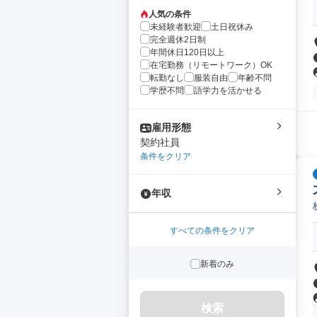
人気の条件
未経験者歓迎
土日祝休み
完全週休2日制
年間休日120日以上
在宅勤務（リモートワーク）OK
転勤なし
服装自由
年齢不問
学歴不問
語学力を活かせる
雇用形態
契約社員
条件をクリア
年収
すべての条件をクリア
新着のみ
検索