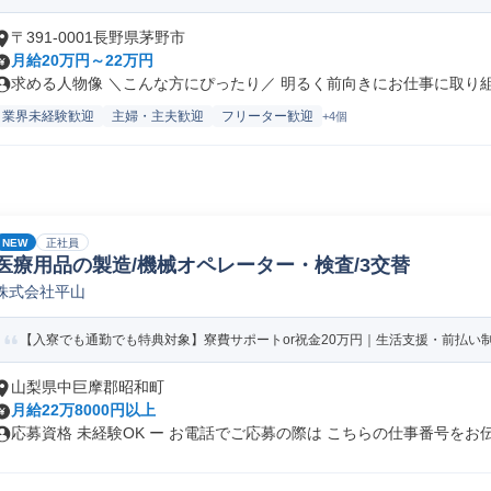
〒391-0001長野県茅野市
月給20万円～22万円
求める人物像 ＼こんな方にぴったり／ 明るく前向きにお仕事に取り組め
業界未経験歓迎
主婦・主夫歓迎
フリーター歓迎
+4個
NEW
正社員
医療用品の製造/機械オペレーター・検査/3交替
株式会社平山
【入寮でも通勤でも特典対象】寮費サポートor祝金20万円｜生活支援・前払い制度
山梨県中巨摩郡昭和町
月給22万8000円以上
応募資格 未経験OK ー お電話でご応募の際は こちらの仕事番号をお伝.