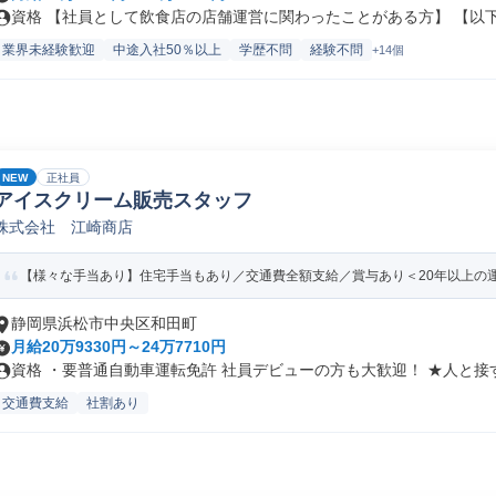
資格 【社員として飲食店の店舗運営に関わったことがある方】 【以下の
業界未経験歓迎
中途入社50％以上
学歴不問
経験不問
+14個
NEW
正社員
アイスクリーム販売スタッフ
株式会社 江崎商店
【様々な手当あり】住宅手当もあり／交通費全額支給／賞与あり＜20年以上の
静岡県浜松市中央区和田町
月給20万9330円～24万7710円
資格 ・要普通自動車運転免許 社員デビューの方も大歓迎！ ★人と接す.
交通費支給
社割あり