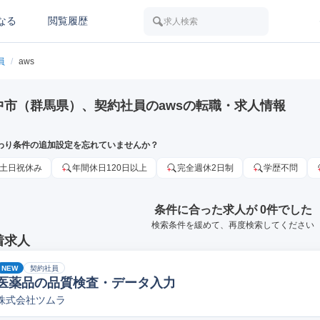
なる
閲覧履歴
求人検索
員
/
aws
中市（群馬県）、契約社員のawsの転職・求人情報
わり条件の追加設定を忘れていませんか？
土日祝休み
年間休日120日以上
完全週休2日制
学歴不問
条件に合った求人が 0件でした
検索条件を緩めて、再度検索してください
着求人
NEW
契約社員
医薬品の品質検査・データ入力
株式会社ツムラ