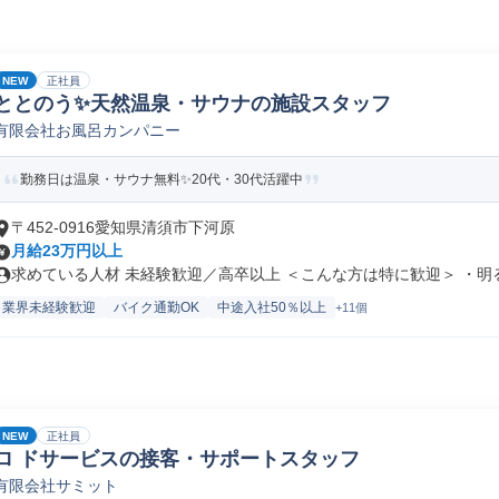
NEW
正社員
ととのう✨天然温泉・サウナの施設スタッフ
有限会社お風呂カンパニー
勤務日は温泉・サウナ無料✨20代・30代活躍中
〒452-0916愛知県清須市下河原
月給23万円以上
求めている人材 未経験歓迎／高卒以上 ＜こんな方は特に歓迎＞ ・明る.
業界未経験歓迎
バイク通勤OK
中途入社50％以上
+11個
NEW
正社員
ロ ドサービスの接客・サポートスタッフ
有限会社サミット