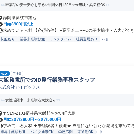
医薬品の安全安心を守る✨年間休日129日✨未経験・異業種OK
静岡県藤枝市築地
日給8900円以上
求めている人材 【必須条件】 ●高卒以上 ●PCの基本操作・入力ができ.
制服あり
業界未経験歓迎
ランチタイム
社員登用あり
+27個
NEW
正社員
大飯発電所でのID発行業務事務スタッフ
株式会社アイビックス
女性活躍中！未経験者大歓迎★
〒919-2101福井県大飯郡おおい町大島
月給20万2600円～20万5000円
求めている人材 ★未経験者大歓迎★ ※他にない新たな職場を求めてる方
業界未経験歓迎
バイク通勤OK
学歴不問
車通勤OK
+5個