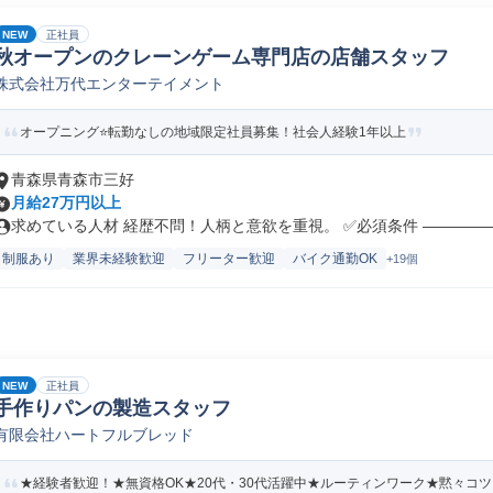
NEW
正社員
秋オープンのクレーンゲーム専門店の店舗スタッフ
株式会社万代エンターテイメント
オープニング⭐転勤なしの地域限定社員募集！社会人経験1年以上
青森県青森市三好
月給27万円以上
求めている人材 経歴不問！人柄と意欲を重視。 ✅必須条件 ――――――
制服あり
業界未経験歓迎
フリーター歓迎
バイク通勤OK
+19個
NEW
正社員
手作りパンの製造スタッフ
有限会社ハートフルブレッド
★経験者歓迎！★無資格OK★20代・30代活躍中★ルーティンワーク★黙々コ