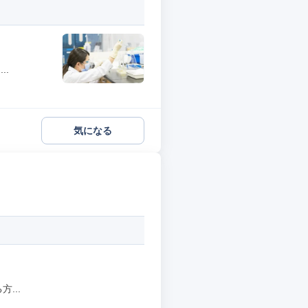
..
気になる
...