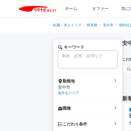
ホーム
オファー
気に
転職・求人トップ
/
群馬県
/
安中市
/
契約社
安
キーワード
こだ
勤務地
安中市
条件をクリア
新
職種
こだわり条件