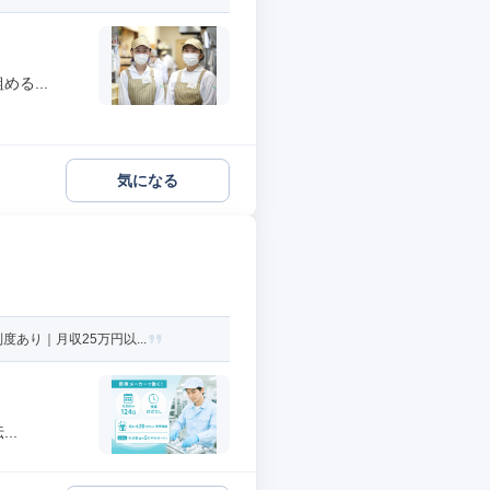
る...
気になる
あり｜月収25万円以...
..