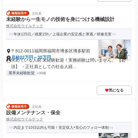
正社員
未経験から一生モノの技術を身につける機械設計
株式会社ウイルテック
年休125日／残業15h／上場企業の安定感と厚遇／研修充実
〒812-0011福岡県福岡市博多区博多駅前
月給22万円～35万円
求めている人材 未経験歓迎！実務経験は問いません。 【必
須】 ・正社員としての社会人経...
業界未経験歓迎
+30個
気になる
正社員
設備メンテナンス・保全
株式会社ウイルテック
内定まで10日以内も可能！安定収入×安心のフォロー体制