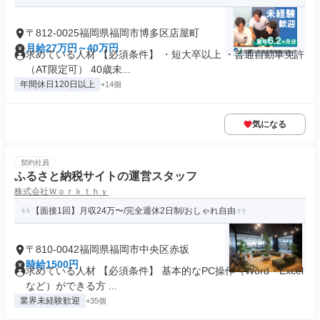
〒812-0025福岡県福岡市博多区店屋町
月給27万円～40万円
求めている人材 【必須条件】 ・短大卒以上 ・普通自動車免許
（AT限定可） 40歳未...
年間休日120日以上
+14個
気になる
契約社員
ふるさと納税サイトの運営スタッフ
株式会社Ｗｏｒｋｔｈｙ
【面接1回】月収24万〜/完全週休2日制/おしゃれ自由
〒810-0042福岡県福岡市中央区赤坂
時給1500円
求めている人材 【必須条件】 基本的なPC操作（Word・Excel
など）ができる方 ...
業界未経験歓迎
+35個