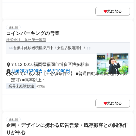
気になる
正社員
コインパーキングの営業
株式会社 九州第一興商
営業未経験者積極採用中！女性多数活躍中！
〒812-0016福岡県福岡市博多区博多駅南
月給20万6300円～46万1000円
求めている人材 【✨必須条件✨】 ■普通自動車運転免許(AT限
定可) ■高卒以上 :...
業界未経験歓迎
+23個
気になる
正社員
企画・デザインに携わる広告営業・既存顧客との関係作
りが中心