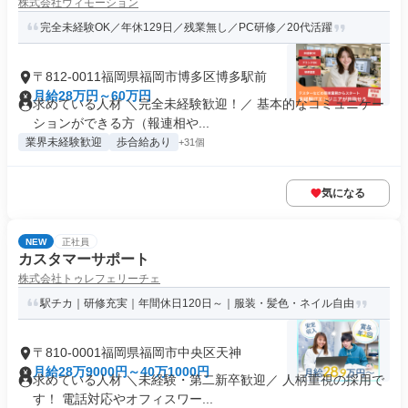
株式会社ウィモーション
完全未経験OK／年休129日／残業無し／PC研修／20代活躍
〒812-0011福岡県福岡市博多区博多駅前
月給28万円～60万円
求めている人材 ＼完全未経験歓迎！／ 基本的なコミュニケー
ションができる方（報連相や...
業界未経験歓迎
歩合給あり
+31個
気になる
NEW
正社員
カスタマーサポート
株式会社トゥレフェリーチェ
駅チカ｜研修充実｜年間休日120日～｜服装・髪色・ネイル自由
〒810-0001福岡県福岡市中央区天神
月給28万9000円～40万1000円
求めている人材 ＼未経験・第二新卒歓迎／ 人柄重視の採用で
す！ 電話対応やオフィスワー...