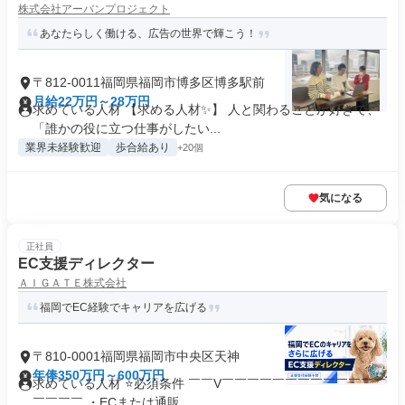
株式会社アーバンプロジェクト
あなたらしく働ける、広告の世界で輝こう！
〒812-0011福岡県福岡市博多区博多駅前
月給22万円～28万円
求めている人材 【求める人材✨】 人と関わることが好きで、
「誰かの役に立つ仕事がしたい...
業界未経験歓迎
歩合給あり
+20個
気になる
正社員
EC支援ディレクター
ＡＩＧＡＴＥ株式会社
福岡でEC経験でキャリアを広げる
〒810-0001福岡県福岡市中央区天神
年俸350万円～600万円
求めている人材 ⭐必須条件 ￣￣V￣￣￣￣￣￣￣￣￣￣￣￣￣
￣￣￣￣ ・ECまたは通販...