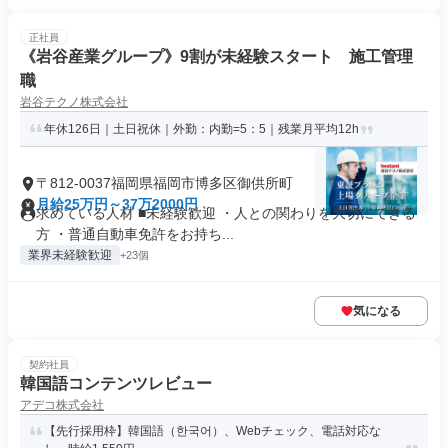
正社員
《岩谷産業グループ》9割が未経験スタート 施工管理
職
岩谷テクノ株式会社
年休126日｜土日祝休｜外勤：内勤=5：5｜残業月平均12h
〒812-0037福岡県福岡市博多区御供所町
月給25万円～37万2000円
求めている人材 ■未経験歓迎 ・人との関わりを大切にできる
方 ・普通自動車免許をお持ち...
業界未経験歓迎
+23個
気になる
契約社員
韓国語コンテンツレビュー
アデコ株式会社
【先行採用枠】韓国語（한국어）、Webチェック、電話対応な