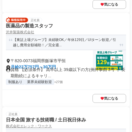
気になる
正社員
医薬品の製造スタッフ
沢井製薬株式会社
【東証上場グループ】未経験OK／年休129日／UIターン歓迎／引
越し費用全額補助！／完全週...
〒820-0073福岡県飯塚市平恒
月給22万757円～30万円
資格 【必須条件】 高卒以上 39歳以下の方(例外事由 3号 イ 長
期勤続によるキャリ...
制服あり
業界未経験歓迎
+27個
気になる
正社員
日本全国 旅する技術職 / 土日祝日休み
株式会社エレック・ワークス