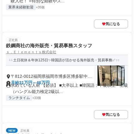
験入社！ ⭐特別な経験やス...
業界未経験歓迎
+35個
気になる
正社員
鉄鋼商社の海外販売・貿易事務スタッフ
ｓ．Ｅｌｅｍｅｎｔｓ株式会社
土日祝休＆年休125日✨韓国語が活かせる海外販売・貿易事務✅
〒812-0012福岡県福岡市博多区博多駅中央
街
月給31万円～46万円
求めている人材 【必須】 ■大卒以上 ■韓国語：中級以上～上級
（ハングル能力検定2級以...
ランチタイム
+33個
気になる
NEW
正社員