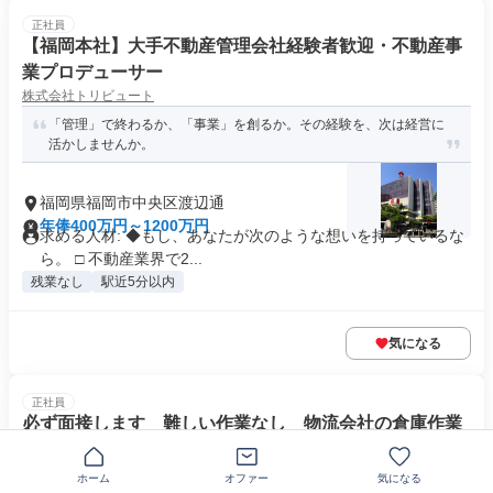
正社員
【福岡本社】大手不動産管理会社経験者歓迎・不動産事
業プロデューサー
株式会社トリビュート
「管理」で終わるか、「事業」を創るか。その経験を、次は経営に
活かしませんか。
福岡県福岡市中央区渡辺通
年俸400万円～1200万円
求める人材: ◆もし、あなたが次のような想いを持っているな
ら。 □ 不動産業界で2...
残業なし
駅近5分以内
気になる
正社員
必ず面接します 難しい作業なし 物流会社の倉庫作業
staff
ハイブリッド株式会社
ホーム
オファー
気になる