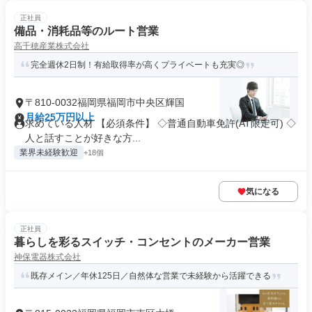
正社員
備品・消耗品等のルート営業
高千穂産業株式会社
完全週休2日制！有給取得率が高くプライベートも充実◎
〒810-0032福岡県福岡市中央区輝国
月給25万円以上
求めている人材 【必須条件】 ◇普通自動車免許(AT限定可) ◇
人と話すことが好きな方...
業界未経験歓迎
+18個
気になる
正社員
暮らしを彩るスイッチ・コンセントのメーカー営業
神保電器株式会社
既存メイン／年休125日／自然体な営業で未経験から活躍できる