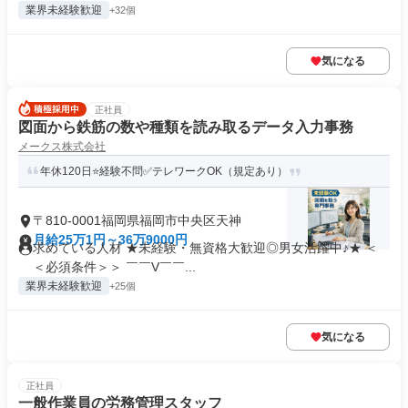
業界未経験歓迎
+32個
気になる
正社員
図面から鉄筋の数や種類を読み取るデータ入力事務
メークス株式会社
年休120日⭐経験不問✅テレワークOK（規定あり）
〒810-0001福岡県福岡市中央区天神
月給25万1円～36万9000円
求めている人材 ★未経験・無資格大歓迎◎男女活躍中♪★ ＜
＜必須条件＞＞ ￣￣V￣￣...
業界未経験歓迎
+25個
気になる
正社員
一般作業員の労務管理スタッフ