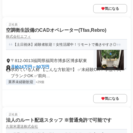
気になる
正社員
空調衛生設備のCADオペレーター(Tfas,Rebro)
株式会社エフィ
【土日祝休】経験者歓迎！女性活躍中！リモートで働きやすさ◎
〒812-0013福岡県福岡市博多区博多駅東
月給24万円～90万円
求めている人材 【こんな方歓迎!!】 ✅未経験OK ✅学歴不問 ✅
ブランクOK ✅前向...
業界未経験歓迎
+29個
気になる
正社員
法人のルート配送スタッフ ※普通免許で可能です
久留米運送株式会社