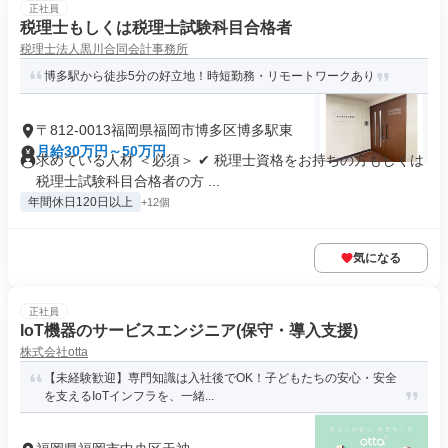
正社員
税理士もしくは税理士試験科目合格者
税理士法人黒川合同会計事務所
博多駅から徒歩5分の好立地！時短勤務・リモートワークあり
〒812-0013福岡県福岡市博多区博多駅東
月給30万円～50万円
求めている人材 ＜必須＞ ✔ 税理士資格をお持ちの方もしくは
税理士試験科目合格者の方 ...
年間休日120日以上
+12個
気になる
正社員
IoT機器のサービスエンジニア(保守・導入支援)
株式会社otta
【未経験歓迎】専門知識は入社後でOK！子どもたちの安心・安全
を支えるIoTインフラを、一緒...