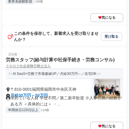
業界未経験歓迎
+26個
気になる
この条件を保存して、新着求人を受け取りませ
受け取る
んか？
正社員
労務スタッフ(給与計算や社保手続き・労務コンサル)
クロロク社会保険労務士法人
AI SaaS×労務で市場価値UP／月給30万円～／在宅OK
〒810-0001福岡県福岡市中央区天神
月給30万円～50万円
求めている人材 学歴不問／第二新卒歓迎 ※人事労務の経験が
ある方 ＜具体的には＞ ・...
年間休日120日以上
+14個
気になる