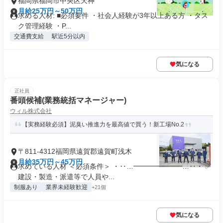
福岡県福岡市中央区天神
月給25万円～50万円
求める人材: ■必須要件 ・社会人経験が3年以上ある方 ・タス
ク管理経験 ・P...
交通費支給
駅近5分以内
気になる
正社員
番頭候補(業務統括マネージャー)
ウィル株式会社
【実務経験必須】泥臭い推進力を最高値で買う！新工場No.2
〒811-4312福岡県遠賀郡遠賀町浅木
月給35万円～45万円
求めている人材 ＜必須条件＞ ・‥…━━━━━━━…‥・ ✅
建設・製造・派遣等で人員や...
制服あり
業界未経験歓迎
+21個
気になる