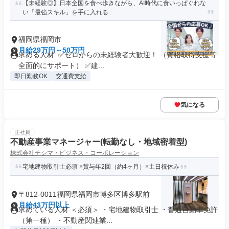
【未経験◎】日本全国を食べ歩きながら、AI時代に食いっぱぐれな
い「最強スキル」を手に入れる...
福岡県福岡市
月給29万円～50万円
求める人材: ✅ゼロからの未経験者大歓迎！ （資格取得支援等
全面的にサポート） ✅建...
即日勤務OK
交通費支給
気になる
正社員
不動産事業マネージャー(転勤なし・地域密着型)
株式会社チシマ・ビジネス・コーポレーション
宅地建物取引士必須 ×賞与年2回（約4ヶ月）×土日祝休み
〒812-0011福岡県福岡市博多区博多駅前
月給43万円以上
求めている人材 ＜必須＞ ・宅地建物取引士 ・普通自動車免許
（第一種） ・不動産関連業...