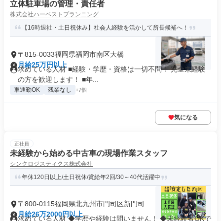
立体駐車場の管理・責任者
株式会社ハーベストプランニング
【16時退社・土日祝休み】社会人経験を活かして所長候補へ！
〒815-0033福岡県福岡市南区大橋
月給25万円以上
求めている人材 ■経験・学歴・資格は一切不問！ 完全未経験
の方を歓迎します！ ■年...
車通勤OK
残業なし
+7個
気になる
正社員
未経験から始める中古車の現場作業スタッフ
シンクロジスティクス株式会社
年休120日以上/土日祝休/賞給年2回/30～40代活躍中
〒800-0115福岡県北九州市門司区新門司
月給26万2000円以上
求めている人材 ◆学歴や経験は問いません！ ◆未経験者OKで