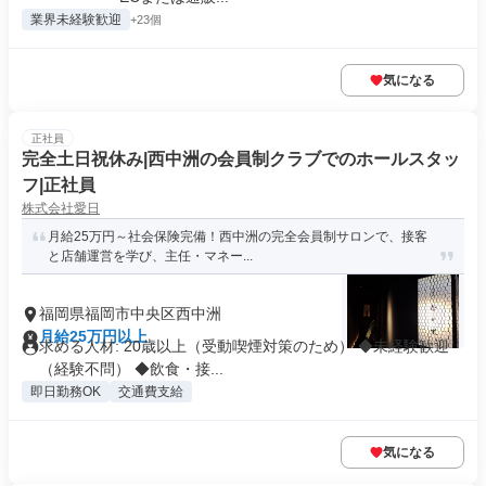
業界未経験歓迎
+23個
気になる
正社員
完全土日祝休み|西中洲の会員制クラブでのホールスタッ
フ|正社員
株式会社愛日
月給25万円～社会保険完備！西中洲の完全会員制サロンで、接客
と店舗運営を学び、主任・マネー...
福岡県福岡市中央区西中洲
月給25万円以上
求める人材: 20歳以上（受動喫煙対策のため） ◆未経験歓迎
（経験不問） ◆飲食・接...
即日勤務OK
交通費支給
気になる