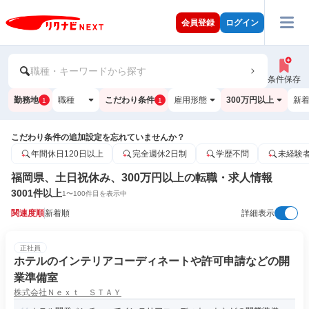
会員登録
ログイン
職種・キーワードから探す
条件保存
勤務地
職種
こだわり条件
雇用形態
300万円以上
新
1
1
こだわり条件の追加設定を忘れていませんか？
年間休日120日以上
完全週休2日制
学歴不問
未経験
福岡県、土日祝休み、300万円以上の転職・求人情報
3001
件以上
1
〜
100
件目を表示中
関連度順
新着順
詳細表示
正社員
ホテルのインテリアコーディネートや許可申請などの開
業準備室
株式会社Ｎｅｘｔ ＳＴＡＹ