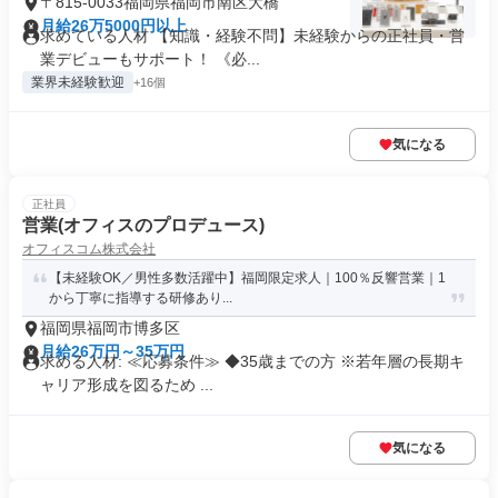
〒815-0033福岡県福岡市南区大橋
月給26万5000円以上
求めている人材 【知識・経験不問】未経験からの正社員・営
業デビューもサポート！ 《必...
業界未経験歓迎
+16個
気になる
正社員
営業(オフィスのプロデュース)
オフィスコム株式会社
【未経験OK／男性多数活躍中】福岡限定求人｜100％反響営業｜1
から丁寧に指導する研修あり...
福岡県福岡市博多区
月給26万円～35万円
求める人材: ≪応募条件≫ ◆35歳までの方 ※若年層の長期キ
ャリア形成を図るため ...
気になる