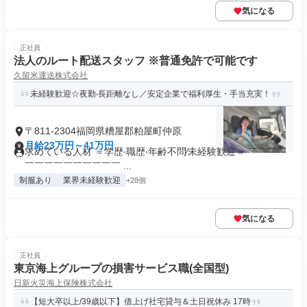
気になる
正社員
法人のルート配送スタッフ ※普通免許で可能です
久留米運送株式会社
未経験歓迎☆夜勤‧⻑距離なし／安定企業で福利厚生・手当充実！
〒811-2304福岡県糟屋郡粕屋町仲原
月給23万円～41万円
求めている人材 ＝学歴‧職歴‧年齢不問∕未経験歓迎＝ ￣￣￣￣
￣￣￣￣￣￣￣￣￣￣ ...
制服あり
業界未経験歓迎
+28個
気になる
正社員
東京海上グループの損害サービス職(全国型)
日新火災海上保険株式会社
【短大卒以上/39歳以下】借上げ社宅貸与＆土日祝休み 17時