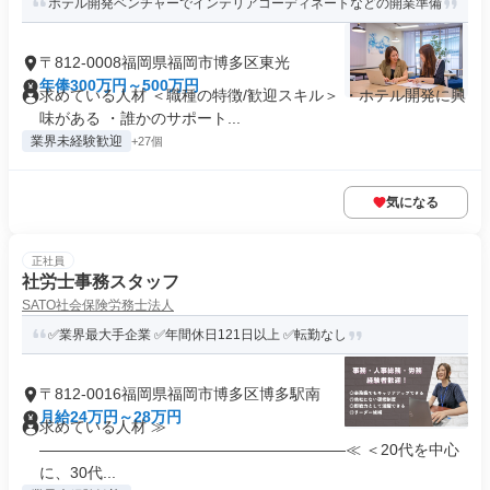
ホテル開発ベンチャーでインテリアコーディネートなどの開業準備
〒812-0008福岡県福岡市博多区東光
年俸300万円～500万円
求めている人材 ＜職種の特徴/歓迎スキル＞ ・ホテル開発に興
味がある ・誰かのサポート...
業界未経験歓迎
+27個
気になる
正社員
社労士事務スタッフ
SATO社会保険労務士法人
✅業界最大手企業 ✅年間休日121日以上 ✅転勤なし
〒812-0016福岡県福岡市博多区博多駅南
月給24万円～28万円
求めている人材 ≫
————————————————————≪ ＜20代を中心
に、30代...