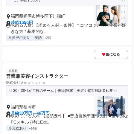
し、時給1,550円
福岡県福岡市博多区下川端町
時給1550円
求める人材: 【求める人材・条件】 * コツコツとした作業が好
きな方 * 基本的な...
社員登用あり
英語
+2個
気になる
正社員
営業兼美容インストラクター
株式会社Ａｍａｔｏｒａ
20～30代が主役のチーム｜未経験OK！美容や接客経験者歓迎
福岡県福岡市
月給30万円～46万円
求めている人材 【必須要件】 ■普通自動車運転免許 ■基本的な
PCスキル (特にExc...
歩合給あり
+14個