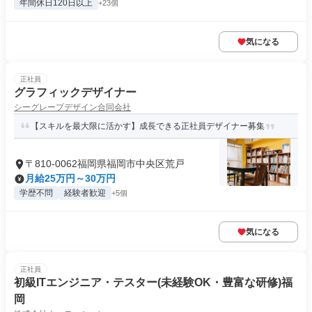
年間休日120日以上
+23個
気になる
正社員
グラフィックデザイナー
シーグレープデザイン合同会社
【スキルを最大限に活かす】成長できる正社員デザイナー募集
〒810-0062福岡県福岡市中央区荒戸
月給25万円～30万円
学歴不問
経験者歓迎
+5個
気になる
正社員
初級ITエンジニア・テスター(未経験OK・豊富な研修)福
岡