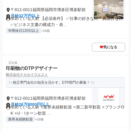
〒812-0011福岡県福岡市博多区博多駅前
月給32万円以上
求めている人材 【必須条件】 ✅仕事の好きな方・真面目な方
✅ビジネス文書の構成力・表...
年間休日120日以上
+16個
気になる
正社員
印刷物のDTPデザイナー
株式会社ナカセイウエスト
校正専門会社の知見を活かす。DTP部門の募集！
〒812-0011福岡県福岡市博多区博多駅前
月給26万8000円以上
求めている人材 ⭐業界未経験歓迎 ⭐第二新卒歓迎 ⭐ブランクO
K ⭐U・Iターン歓迎 ...
業界未経験歓迎
+18個