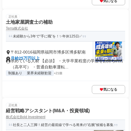
気になる
正社員
土地家屋調査士の補助
Terra株式会社
未経験から3年で“手に職”を！✨年休125日✅
〒812-0016福岡県福岡市博多区博多駅南
月給25万円以上
求めている人材 【必須】 ・大学卒業程度の学歴をお持ちの方
（高卒可） ・普通自動車運転...
制服あり
業界未経験歓迎
+21個
気になる
正社員
経営戦略アシスタント(M&A・投資領域)
株式会社Bold Investment
社長と二人三脚！経営の最前線で学べる将来の“右腕”候補を募集