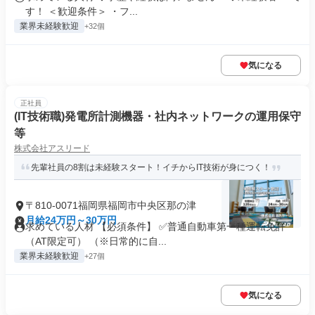
す！ ＜歓迎条件＞ ・フ...
業界未経験歓迎
+32個
気になる
正社員
(IT技術職)発電所計測機器・社内ネットワークの運用保守
等
株式会社アスリード
先輩社員の8割は未経験スタート！イチからIT技術が身につく！
〒810-0071福岡県福岡市中央区那の津
月給24万円～30万円
求めている人材 【必須条件】 ✅普通自動車第一種運転免許
（AT限定可） （※日常的に自...
業界未経験歓迎
+27個
気になる