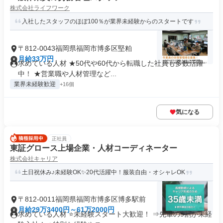
株式会社ライフワーク
入社したスタッフのほぼ100％が業界未経験からのスタートです
〒812-0043福岡県福岡市博多区堅粕
月給33万円
求めている人材 ★50代や60代から転職した社員も多数活躍
中！ ★営業職や人材管理など...
業界未経験歓迎
+16個
気になる
正社員
東証グロース上場企業・人材コーディネーター
株式会社キャリア
土日祝休み♪未経験OK✨20代活躍中！服装自由・オシャレOK
〒812-0011福岡県福岡市博多区博多駅前
月給29万3400円～61万2000円
求めている人材 ⭐未経験スタート大歓迎！ ⇒先輩の9割が未経