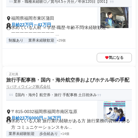
業界・職種未経験◎／賞与4.5ヶ⽉分／年休120⽇【001】
福岡県福岡市東区蒲田
月給23万円～41万円
求めている人材 ＝学歴‧職歴‧年齢不問∕未経験歓迎＝ ￣￣￣￣
￣￣￣￣￣￣￣￣￣￣ ...
制服あり
業界未経験歓迎
+29個
気になる
正社員
旅行手配事務・国内・海外航空券およびホテル等の手配
リバティウイング株式会社
【国内・海外】航空券・旅行 手配事務 土日祝休み
〒815-0032福岡県福岡市南区塩原
月給23万6000円～36万円
求めている人材 旅行業の経験がある方 旅行業務の資格がある
方 コミュニケーションスキル...
業界未経験歓迎
歩合給あり
+14個