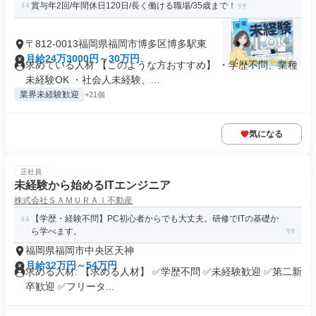
賞与年2回/年間休日120日/長く働ける職場/35歳まで！
〒812-0013福岡県福岡市博多区博多駅東
月給24万3000円～30万円
求めている人材 【このような方おすすめ】 ・学歴不問、業種
未経験OK ・社会人未経験、...
業界未経験歓迎
+21個
気になる
正社員
未経験から始めるITエンジニア
株式会社ＳＡＭＵＲＡＩ不動産
【学歴・経験不問】PC初心者からでも大丈夫。研修でITの基礎か
ら学べます。
福岡県福岡市中央区天神
月給32万円～54万円
求める人材: 【求める人材】 ✅学歴不問 ✅未経験歓迎 ✅第二新
卒歓迎 ✅フリータ...