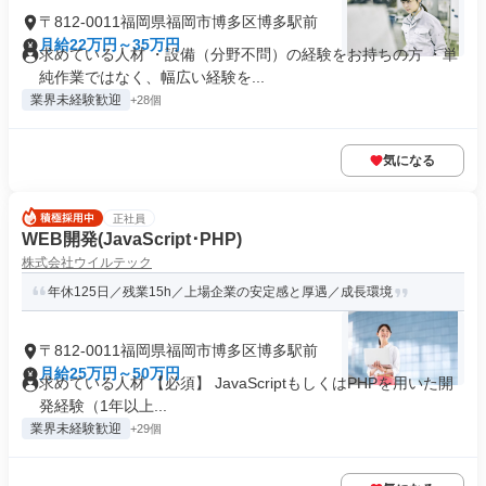
〒812-0011福岡県福岡市博多区博多駅前
月給22万円～35万円
求めている人材 ・設備（分野不問）の経験をお持ちの方 ・単
純作業ではなく、幅広い経験を...
業界未経験歓迎
+28個
気になる
正社員
WEB開発(JavaScript･PHP)
株式会社ウイルテック
年休125日／残業15h／上場企業の安定感と厚遇／成長環境
〒812-0011福岡県福岡市博多区博多駅前
月給25万円～50万円
求めている人材 【必須】 JavaScriptもしくはPHPを用いた開
発経験（1年以上...
業界未経験歓迎
+29個