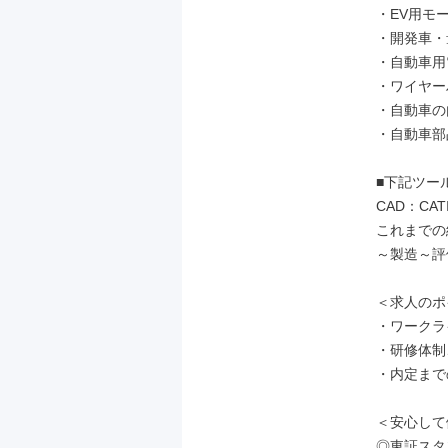
・EV用モ
・開発車・
・自動車用
・ワイヤー
・自動車の
・自動車部
■下記ツー
CAD：CATI
これまでの
～製造～評
＜求人のポ
・ワークラ
・研修体制
・内定まで
＜安心して
◎東証スタ