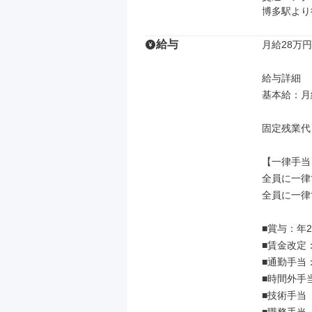
博多駅より
給与
月給28万円
給与詳細

基本給：月給
固定残業代
【一律手当】
全員に一律
全員に一律
■賞与：年
■賃金改定：
■通勤手当
■時間外手
■技術手当
