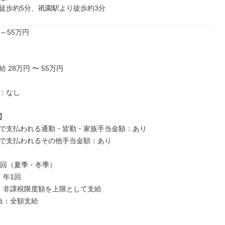
徒歩約5分、祇園駅より徒歩約3分
～55万円

 28万円 〜 55万円

：なし



で支払われる通勤・皆勤・家族手当金額：あり

で支払われるその他手当金額：あり

2回（夏季・冬季）

年1回

：非課税限度額を上限として支給

当：全額支給
