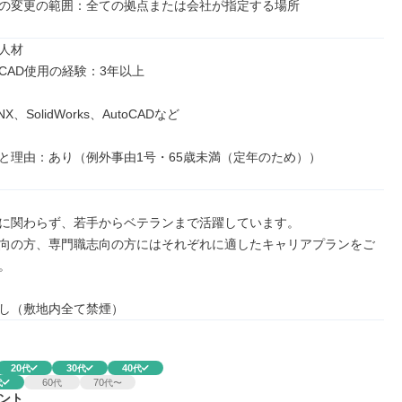
の変更の範囲：全ての拠点または会社が指定する場所
人材

CAD使用の経験：3年以上

X、SolidWorks、AutoCADなど

と理由：あり（例外事由1号・65歳未満（定年のため））
に関わらず、若手からベテランまで活躍しています。

向の方、専門職志向の方にはそれぞれに適したキャリアプランをご


し（敷地内全て禁煙）
20
30
40
代
代
代
60
70
代
代
代〜
ント