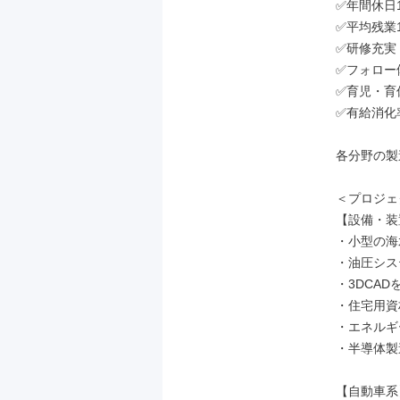
✅年間休日1
✅平均残業1
✅研修充実

✅フォロー
✅育児・育休
✅有給消化率 
各分野の製
＜プロジェ
【設備・装
・小型の海
・油圧シス
・3DCA
・住宅用資
・エネルギ
・半導体製
【自動車系】