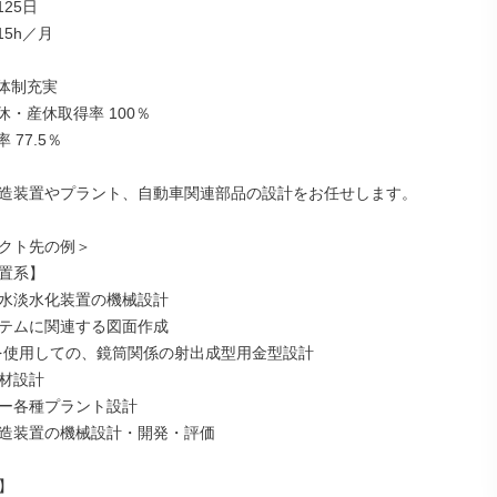
25日

5h／月

体制充実

・産休取得率 100％

77.5％

造装置やプラント、自動車関連部品の設計をお任せします。

クト先の例＞

置系】

水淡水化装置の機械設計

テムに関連する図面作成

Dを使用しての、鏡筒関係の射出成型用金型設計

材設計

ー各種プラント設計

造装置の機械設計・開発・評価


