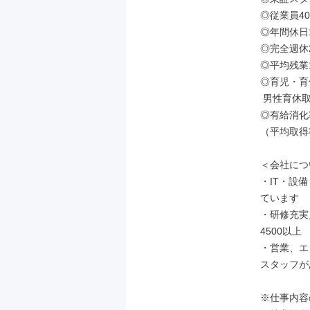
◎従業員40
◎年間休日1
◎完全週休
◎平均残業1
◎育児・育休
 男性育休取得実績あり

◎有給消化率 
（平均取得率
＜会社につ
・IT・設
ています

・研修充実
4500以上

・営業、エ
スタッフが
※仕事内容