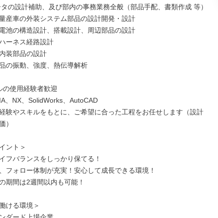
ータの設計補助、及び部内の事務業務全般（部品手配、書類作成 等）

量産車の外装システム部品の設計開発・設計

電池の構造設計、搭載設計、周辺部品の設計

ハーネス経路設計

内装部品の設計

品の振動、強度、熱伝導解析

ルの使用経験者歓迎

A、NX、SolidWorks、AutoCAD

経験やスキルをもとに、ご希望に合った工程をお任せします（設計
価）

イント＞

イフバランスをしっかり保てる！

、フォロー体制が充実！安心して成長できる環境！

の期間は2週間以内も可能！

働ける環境＞

ンダード上場企業
