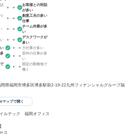
話
お客様との対話
が多い
り
創意工夫の多い
仕事
チーム作業が多
い
い
デスクワークが
い
多い
い
力仕事が多い
多
室外の仕事が多
い
で
固定の勤務地で
働く
11福岡県福岡市博多区博多駅前2-19-22九州フィナンシャルグループ福
gleマップで開く
イルテック　福岡オフィス



セス
