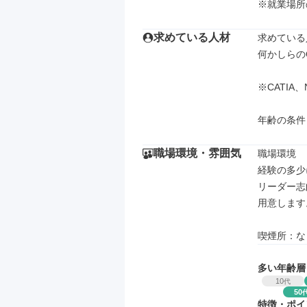
※就業場所
求めている人材
求めている
何かしらの
※CATIA、N
年齢の条件
職場環境・雰囲気
職場環境

経験の多少
リーダー志
用意します。
喫煙所：な
多い年齢層
10
代
50
特徴・ポイ