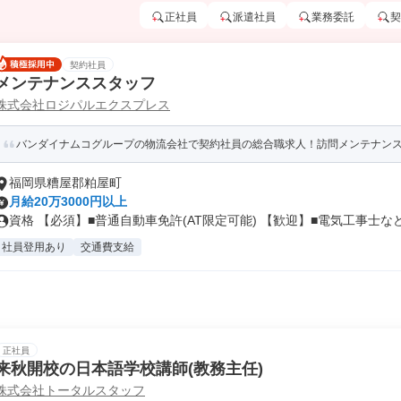
正社員
派遣社員
業務委託
契
契約社員
メンテナンススタッフ
株式会社ロジパルエクスプレス
バンダイナムコグループの物流会社で契約社員の総合職求人！訪問メンテナン
福岡県糟屋郡粕屋町
月給20万3000円以上
資格 【必須】■普通自動車免許(AT限定可能) 【歓迎】■電気工事士な
社員登用あり
交通費支給
正社員
来秋開校の日本語学校講師(教務主任)
株式会社トータルスタッフ