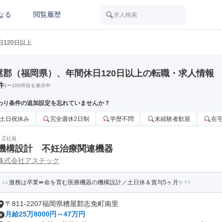
なる
閲覧履歴
求人検索
日120日以上
屋郡（福岡県）、年間休日120日以上の転職・求人情報
件
1
〜
100
件目を表示中
わり条件の追加設定を忘れていませんか？
土日祝休み
完全週休2日制
学歴不問
未経験者歓迎
在
正社員
機構設計 不妊治療関連機器
株式会社アステック
激務は卒業⏩命を育む医療機器の機構設計／土日休＆賞与5ヶ月✨
〒811-2207福岡県糟屋郡志免町南里
月給25万8000円～47万円