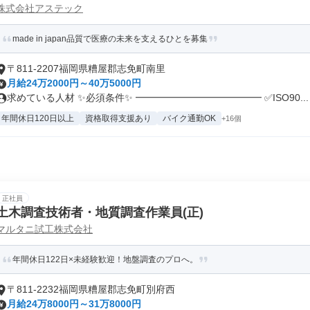
株式会社アステック
made in japan品質で医療の未来を支えるひとを募集
〒811-2207福岡県糟屋郡志免町南里
月給24万2000円～40万5000円
求めている人材 ✨必須条件✨ ━━━━━━━━━━━━━ ✅ISO90...
年間休日120日以上
資格取得支援あり
バイク通勤OK
+16個
正社員
土木調査技術者・地質調査作業員(正)
マルタニ試工株式会社
年間休日122日×未経験歓迎！地盤調査のプロへ。
〒811-2232福岡県糟屋郡志免町別府西
月給24万8000円～31万8000円