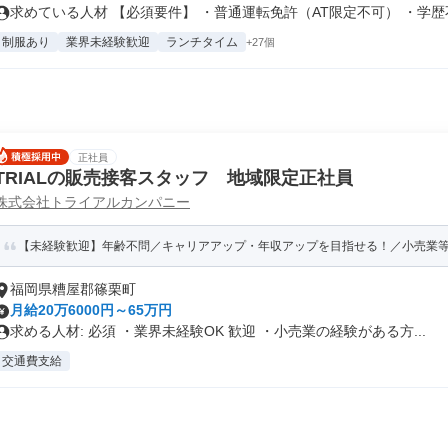
求めている人材 【必須要件】 ・普通運転免許（AT限定不可） ・学歴不.
制服あり
業界未経験歓迎
ランチタイム
+27個
正社員
TRIALの販売接客スタッフ 地域限定正社員
株式会社トライアルカンパニー
【未経験歓迎】年齢不問／キャリアアップ・年収アップを目指せる！／小売業等の
福岡県糟屋郡篠栗町
月給20万6000円～65万円
求める人材: 必須 ・業界未経験OK 歓迎 ・小売業の経験がある方...
交通費支給