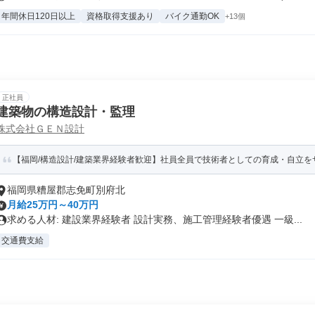
年間休日120日以上
資格取得支援あり
バイク通勤OK
+13個
正社員
建築物の構造設計・監理
株式会社ＧＥＮ設計
【福岡/構造設計/建築業界経験者歓迎】社員全員で技術者としての育成・自立を
福岡県糟屋郡志免町別府北
月給25万円～40万円
求める人材: 建設業界経験者 設計実務、施工管理経験者優遇 一級...
交通費支給