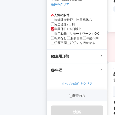
条件をクリア
人気の条件
未経験者歓迎
土日祝休み
完全週休2日制
年間休日120日以上
在宅勤務（リモートワーク）OK
転勤なし
服装自由
年齢不問
学歴不問
語学力を活かせる
雇用形態
年収
すべての条件をクリア
新着のみ
検索