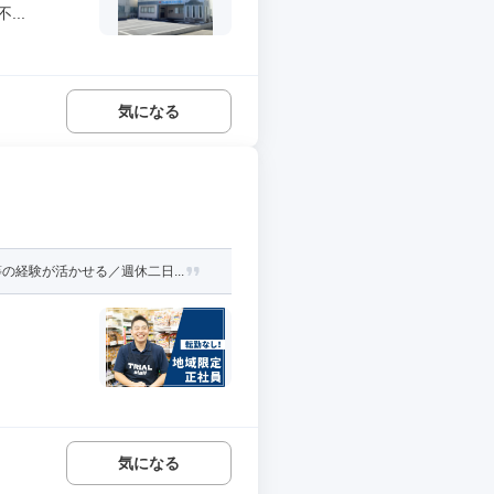
..
気になる
経験が活かせる／週休二日...
気になる