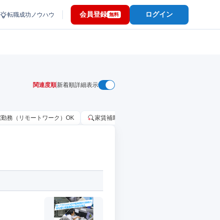
会員登録
ログイン
転職成功ノウハウ
無料
関連度順
新着順
詳細表示
宅勤務（リモートワーク）OK
家賃補助・住宅手当あり
固定給25万円