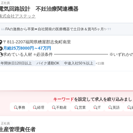
正社員
電気回路設計 不妊治療関連機器
株式会社アステック
FAの激務から卒業⏩自社開発の医療機器で土日休＆賞与5ヶ月✨
〒811-2207福岡県糟屋郡志免町南里
月給25万8000円～47万円
求めている人材 ⭐必須条件 ━━━━━━━━━━━━━ ※いずれかのご
年間休日120日以上
バイク通勤OK
中途入社50％以上
+11個
キーワード
を設定して求人を絞り込みまし
事務
経理
不動産
営業
IT
英語
正社員
生産管理責任者