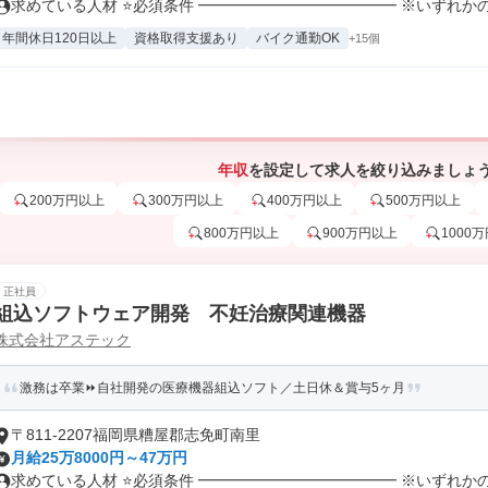
求めている人材 ⭐必須条件 ━━━━━━━━━━━━━ ※いずれかのご
年間休日120日以上
資格取得支援あり
バイク通勤OK
+15個
年収
を設定して求人を絞り込みましょ
200万円以上
300万円以上
400万円以上
500万円以上
800万円以上
900万円以上
1000
正社員
組込ソフトウェア開発 不妊治療関連機器
株式会社アステック
激務は卒業⏩自社開発の医療機器組込ソフト／土日休＆賞与5ヶ月
〒811-2207福岡県糟屋郡志免町南里
月給25万8000円～47万円
求めている人材 ⭐必須条件 ━━━━━━━━━━━━━ ※いずれかのご