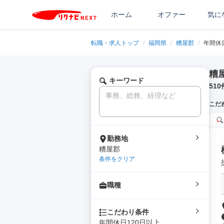
ホーム
オファー
気に
転職・求人トップ
/
福岡県
/
糟屋郡
/
年間休
糟
キーワード
510
こだ
勤務地
糟屋郡
条件をクリア
職種
こだわり条件
年間休日120日以上