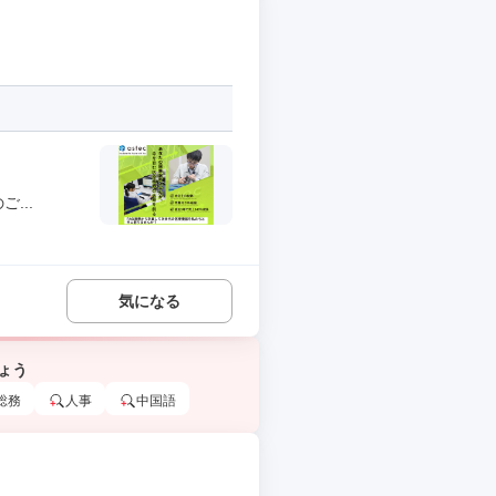
...
気になる
ょう
総務
人事
中国語