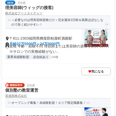
NEW
正社員
理美容師(ウィッグの接客)
株式会社アートネイチャー
＜必要なのは理美容師資格だけ＞完全週休2日制＆残業ほぼなしな
ので長く続けやすい！
〒811-2303福岡県糟屋郡粕屋町酒殿駅
月給22万5000円～24万5000円
資格 年齢・経験不問 理容師または美容師の資格をお持ちの方
※サロンでの実務経験がない...
業界未経験歓迎
歩合給あり
+24個
気になる
正社員
個別塾の教室運営
英進館株式会社
オープニング募集！未経験歓迎！エリア限定職募集！