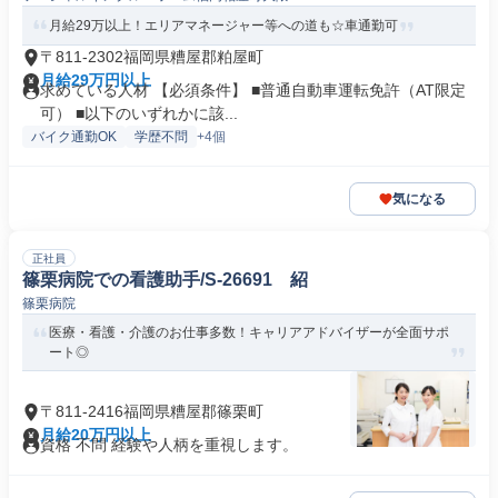
月給29万以上！エリアマネージャー等への道も☆車通勤可
〒811-2302福岡県糟屋郡粕屋町
月給29万円以上
求めている人材 【必須条件】 ■普通自動車運転免許（AT限定
可） ■以下のいずれかに該...
バイク通勤OK
学歴不問
+4個
気になる
正社員
篠栗病院での看護助手/S-26691 紹
篠栗病院
医療・看護・介護のお仕事多数！キャリアアドバイザーが全面サポ
ート◎
〒811-2416福岡県糟屋郡篠栗町
月給20万円以上
資格 不問 経験や人柄を重視します。