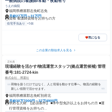
一般病院の看護師/常勤・夜勤有り
うえの病院
福岡県糟屋郡志免町志免
月給27万円～31万円
資格 看護師資格をお持ちの方
住宅手当あり
+5個
気になる
この企業の類似求人を見る
正社員
現場経験を活かす/物流運営スタッフ(拠点運営候補) 管理
番号:181-2724-kin
株式会社 博運社
荷物を扱うだけではなく、人と現場を動かす仕事へ。物流の経験を
新しい役割で活かせます。
福岡県糟屋郡志免町別府北
月給30万7000円～32万4900円
求める人材: 【必須条件】 ■準中型免許以上をお持ちの方 ■運
行管理資格をお持ちの...