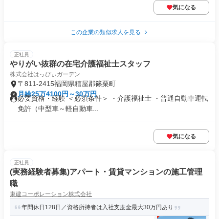
気になる
この企業の類似求人を見る
正社員
やりがい抜群の在宅介護福祉士スタッフ
株式会社はっぴぃガーデン
〒811-2415福岡県糟屋郡篠栗町
月給25万4100円～30万円
必要資格・経験 ＜必須条件＞ ・介護福祉士 ・普通自動車運転
免許（中型車～軽自動車...
気になる
正社員
(実務経験者募集)アパート・賃貸マンションの施工管理
職
東建コーポレーション株式会社
年間休日128日／資格所持者は入社支度金最大30万円あり