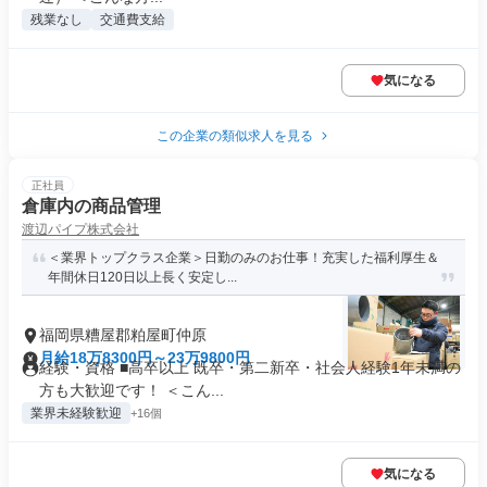
残業なし
交通費支給
気になる
この企業の類似求人を見る
正社員
倉庫内の商品管理
渡辺パイプ株式会社
＜業界トップクラス企業＞日勤のみのお仕事！充実した福利厚生＆
年間休日120日以上長く安定し...
福岡県糟屋郡粕屋町仲原
月給18万8300円～23万9800円
経験・資格 ■高卒以上 既卒・第二新卒・社会人経験1年未満の
方も大歓迎です！ ＜こん...
業界未経験歓迎
+16個
気になる