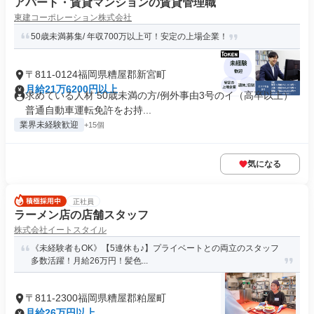
アパート・賃貸マンションの賃貸管理職
東建コーポレーション株式会社
50歳未満募集/ 年収700万以上可！安定の上場企業！
〒811-0124福岡県糟屋郡新宮町
月給21万6200円以上
求めている人材 50歳未満の方/例外事由3号のイ（高卒以上）
普通自動車運転免許をお持...
業界未経験歓迎
+15個
気になる
正社員
ラーメン店の店舗スタッフ
株式会社イートスタイル
《未経験者もOK》【5連休も♪】プライベートとの両立のスタッフ
多数活躍！月給26万円！髪色...
〒811-2300福岡県糟屋郡粕屋町
月給26万円以上