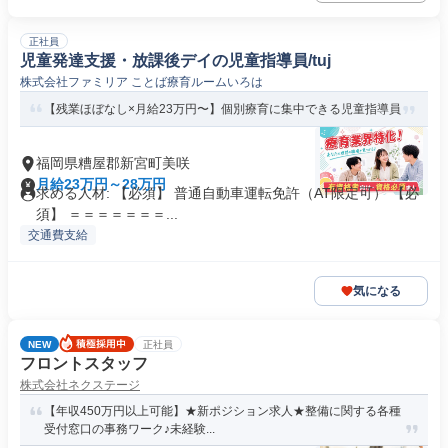
正社員
児童発達支援・放課後デイの児童指導員/tuj
株式会社ファミリア ことば療育ルームいろは
【残業ほぼなし×月給23万円〜】個別療育に集中できる児童指導員
福岡県糟屋郡新宮町美咲
月給23万円～28万円
求める人材: 【必須】 普通自動車運転免許（AT限定可） 【必
須】 ＝＝＝＝＝＝＝...
交通費支給
気になる
NEW
正社員
フロントスタッフ
株式会社ネクステージ
【年収450万円以上可能】★新ポジション求人★整備に関する各種
受付窓口の事務ワーク♪未経験...