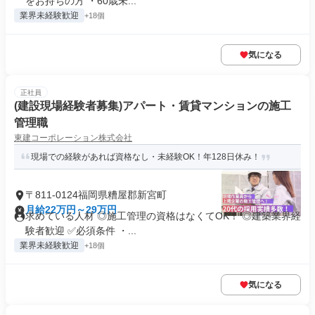
をお持ちの方 ・60歳未...
業界未経験歓迎
+18個
気になる
正社員
(建設現場経験者募集)アパート・賃貸マンションの施工
管理職
東建コーポレーション株式会社
現場での経験があれば資格なし・未経験OK！年128日休み！
〒811-0124福岡県糟屋郡新宮町
月給22万円～29万円
求めている人材 ◎施工管理の資格はなくてOK！ ◎建築業界経
験者歓迎 ✅必須条件 ・...
業界未経験歓迎
+18個
気になる