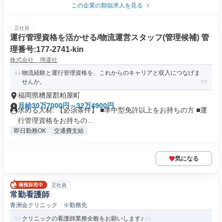
この企業の類似求人を見る
正社員
運行管理資格を活かせる/物流運営スタッフ(管理候補) 管
理番号:177-2741-kin
株式会社 博運社
物流経験と運行管理資格を、これからのキャリアと収入につなげま
せんか。
福岡県糟屋郡粕屋町
月給30万7000円～32万4900円
求める人材: 【必須条件】 ■準中型免許以上をお持ちの方 ■運
行管理資格をお持ちの...
即日勤務OK
交通費支給
気になる
正社員
常勤看護師
青洲会クリニック ※勤務先
クリニックの看護師業務全般をお願いします♪