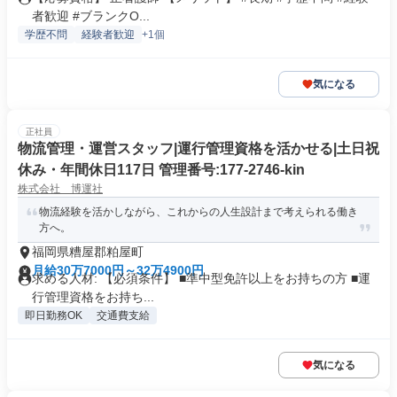
者歓迎 #ブランクO...
学歴不問
経験者歓迎
+1個
気になる
正社員
物流管理・運営スタッフ|運行管理資格を活かせる|土日祝
休み・年間休日117日 管理番号:177-2746-kin
株式会社 博運社
物流経験を活かしながら、これからの人生設計まで考えられる働き
方へ。
福岡県糟屋郡粕屋町
月給30万7000円～32万4900円
求める人材: 【必須条件】 ■準中型免許以上をお持ちの方 ■運
行管理資格をお持ち...
即日勤務OK
交通費支給
気になる