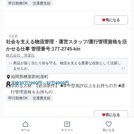
即日勤務OK
交通費支給
気になる
正社員
社会を支える物流管理・運営スタッフ/運行管理資格を活
かせる仕事 管理番号:177-2745-kin
株式会社 博運社
商品が届く当たり前を守る。物流を支える重要な役割として活躍し
ませんか。
福岡県糟屋郡粕屋町
月給30万7000円～32万4900円
求める人材: 【必須条件】 ■準中型免許以上をお持ちの方 ■運
行管理資格をお持ちの...
即日勤務OK
交通費支給
気になる
この企業の類似求人を見る
ホーム
オファー
気になる