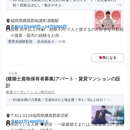
90％以上が未経験入社★充実の研修で安心スタート！完全週休2日
制！残業ほぼなし！働きやすさ...
福岡県糟屋郡粕屋町酒殿駅
月給22万5000円～24万5000円
資格 高卒以上/年齢・経験不問 ※人と接するのが好きな方歓迎
※接客・販売の経験をお持...
業界未経験歓迎
歩合給あり
+22個
気になる
正社員
(建築士資格保有者募集)アパート・賃貸マンションの設
計
東建コーポレーション株式会社
60歳未満の方募集／完週休2の上場企業！年1／3以上休日！
〒811-0124福岡県糟屋郡新宮町
月給23万1400円以上
求めている人材 ◆必須 ・一級建築士または二級建築士の 資格