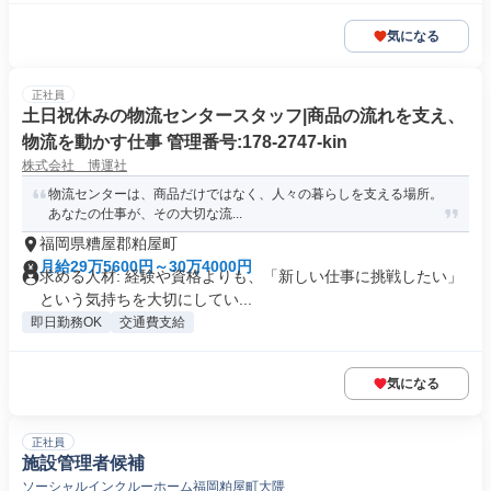
気になる
正社員
土日祝休みの物流センタースタッフ|商品の流れを支え、
物流を動かす仕事 管理番号:178-2747-kin
株式会社 博運社
物流センターは、商品だけではなく、人々の暮らしを支える場所。
あなたの仕事が、その大切な流...
福岡県糟屋郡粕屋町
月給29万5600円～30万4000円
求める人材: 経験や資格よりも、「新しい仕事に挑戦したい」
という気持ちを大切にしてい...
即日勤務OK
交通費支給
気になる
正社員
施設管理者候補
ソーシャルインクルーホーム福岡粕屋町大隈