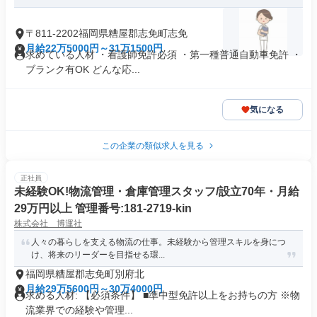
〒811-2202福岡県糟屋郡志免町志免
月給22万5000円～31万1500円
求めている人材 ・看護師免許必須 ・第一種普通自動車免許 ・
ブランク有OK どんな応...
気になる
この企業の類似求人を見る
正社員
未経験OK!物流管理・倉庫管理スタッフ/設立70年・月給
29万円以上 管理番号:181-2719-kin
株式会社 博運社
人々の暮らしを支える物流の仕事。未経験から管理スキルを身につ
け、将来のリーダーを目指せる環...
福岡県糟屋郡志免町別府北
月給29万5600円～30万4000円
求める人材: 【必須条件】 ■準中型免許以上をお持ちの方 ※物
流業界での経験や管理...