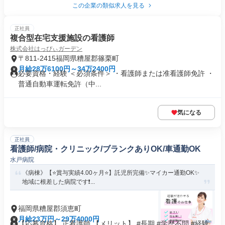
この企業の類似求人を見る
正社員
複合型在宅支援施設の看護師
株式会社はっぴぃガーデン
〒811-2415福岡県糟屋郡篠栗町
月給28万6100円～34万2400円
必要資格・経験 ＜必須条件＞ ・看護師または准看護師免許 ・
普通自動車運転免許（中...
気になる
正社員
看護師/病院・クリニック/ブランクありOK/車通勤OK
水戸病院
《病棟》【⭐賞与実績4.00ヶ月⭐】託児所完備✨マイカー通勤OK✨
地域に根差した病院です❗...
福岡県糟屋郡須恵町
月給23万円～29万4000円
【応募資格】 正看護師 【メリット】 #長期 #学歴不問 #経験