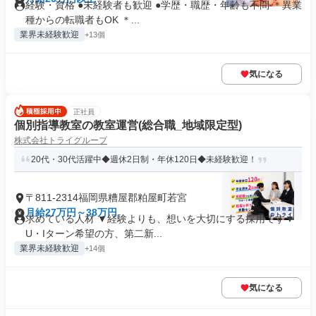
経験・資格 ●未経験者も歓迎 ●学歴・職歴・年齢も不問 ＊異業
種からの転職者もOK ＊...
業界未経験歓迎
+13個
気になる
正社員
個別指導教室の教室運営(総合職_地域限定型)
株式会社トライグループ
20代・30代活躍中◆週休2日制・年休120日◆未経験歓迎！
〒811-2314福岡県糟屋郡粕屋町若宮
月給27万円～38万円
求めている人材 ▼経験よりも、想いを大切にする採用です▼
U・Iターン希望の方、第二新...
業界未経験歓迎
+14個
気になる