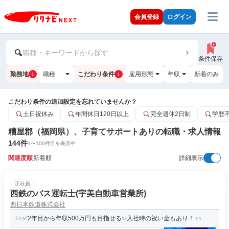
会員登録
ログイン
職種・キーワードから探す
条件保存
勤務地
職種
こだわり条件
雇用形態
年収
新着のみ
1
1
こだわり条件の追加設定を忘れていませんか？
土日祝休み
年間休日120日以上
完全週休2日制
学歴
糟屋郡（福岡県）、子育てサポートありの転職・求人情報
144
件
1
〜
100
件目を表示中
関連度順
新着順
詳細表示
正社員
西鉄のバス運転士(宇美自動車営業所)
西日本鉄道株式会社
✅2年目から年収500万円も目指せる✨入社時の祝い金もあり！