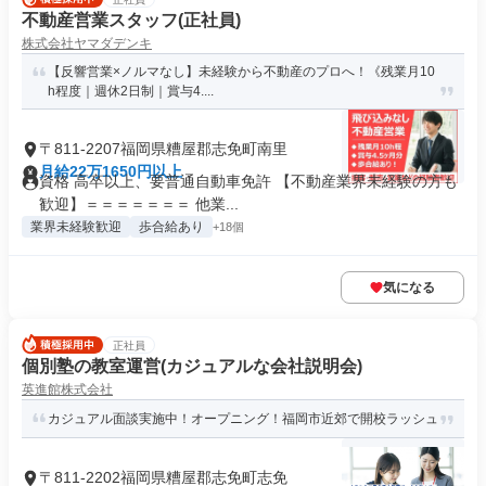
不動産営業スタッフ(正社員)
株式会社ヤマダデンキ
【反響営業×ノルマなし】未経験から不動産のプロへ！《残業月10
h程度｜週休2日制｜賞与4....
〒811-2207福岡県糟屋郡志免町南里
月給22万1650円以上
資格 高卒以上、要普通自動車免許 【不動産業界未経験の方も
歓迎】＝＝＝＝＝＝＝ 他業...
業界未経験歓迎
歩合給あり
+18個
気になる
正社員
個別塾の教室運営(カジュアルな会社説明会)
英進館株式会社
カジュアル面談実施中！オープニング！福岡市近郊で開校ラッシュ
〒811-2202福岡県糟屋郡志免町志免