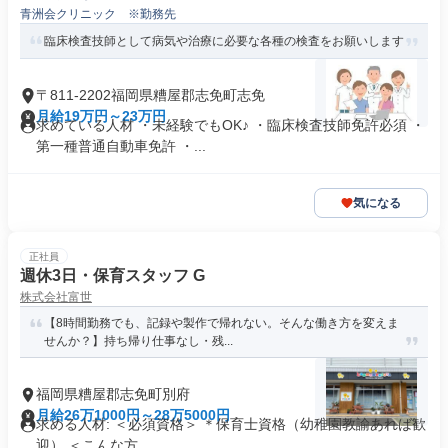
青洲会クリニック ※勤務先
臨床検査技師として病気や治療に必要な各種の検査をお願いします
〒811-2202福岡県糟屋郡志免町志免
月給19万円～23万円
求めている人材 ・未経験でもOK♪ ・臨床検査技師免許必須 ・
第一種普通自動車免許 ・...
気になる
正社員
週休3日・保育スタッフ G
株式会社富世
【8時間勤務でも、記録や製作で帰れない。そんな働き方を変えま
せんか？】持ち帰り仕事なし・残...
福岡県糟屋郡志免町別府
月給26万1000円～28万5000円
求める人材: ＜必須資格＞ ＊保育士資格（幼稚園教諭あれば歓
迎） ＜こんな方...