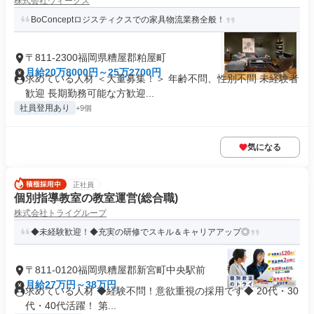
株式会社ウィークス
BoConceptロジスティクスでの家具物流業務全般！
〒811-2300福岡県糟屋郡粕屋町
月給20万8000円～25万2700円
求めている人材 ＜大量募集！＞ 年齢不問、性別不問 未経験者
歓迎 長期勤務可能な方歓迎...
社員登用あり
+9個
気になる
正社員
個別指導教室の教室運営(総合職)
株式会社トライグループ
◆未経験歓迎！◆充実の研修でスキル＆キャリアアップ◎
〒811-0120福岡県糟屋郡新宮町中央駅前
月給27万円～38万円
求めている人材 ◆経験不問！意欲重視の採用です◆ 20代・30
代・40代活躍！ 第...