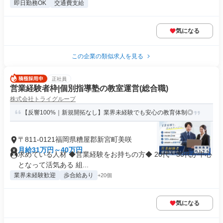
即日勤務OK
交通費支給
気になる
この企業の類似求人を見る
正社員
営業経験者枠|個別指導塾の教室運営(総合職)
株式会社トライグループ
【反響100%｜新規開拓なし】業界未経験でも安心の教育体制◎
〒811-0121福岡県糟屋郡新宮町美咲
月給31万円～40万円
求めている人材 ◆営業経験をお持ちの方◆ 20代・30代が中心
となって活気ある 組...
業界未経験歓迎
歩合給あり
+20個
気になる