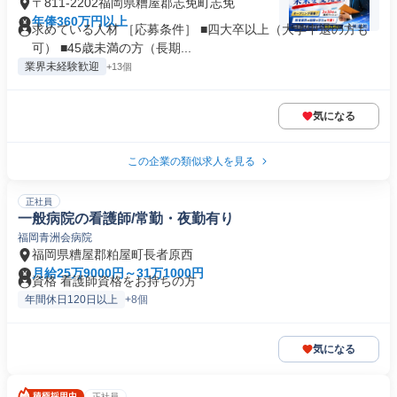
〒811-2202福岡県糟屋郡志免町志免
年俸360万円以上
求めている人材 ［応募条件］ ■四大卒以上（大学中退の方も
可） ■45歳未満の方（長期...
業界未経験歓迎
+13個
気になる
この企業の類似求人を見る
正社員
一般病院の看護師/常勤・夜勤有り
福岡青洲会病院
福岡県糟屋郡粕屋町長者原西
月給25万9000円～31万1000円
資格 看護師資格をお持ちの方
年間休日120日以上
+8個
気になる
正社員