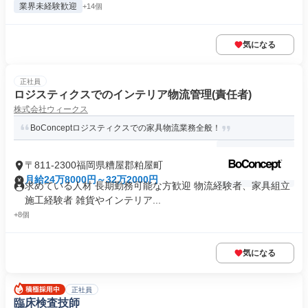
業界未経験歓迎
+14個
気になる
正社員
ロジスティクスでのインテリア物流管理(責任者)
株式会社ウィークス
BoConceptロジスティクスでの家具物流業務全般！
〒811-2300福岡県糟屋郡粕屋町
月給24万8000円～32万2000円
求めている人材 長期勤務可能な方歓迎 物流経験者、家具組立
施工経験者 雑貨やインテリア...
+8個
気になる
正社員
臨床検査技師