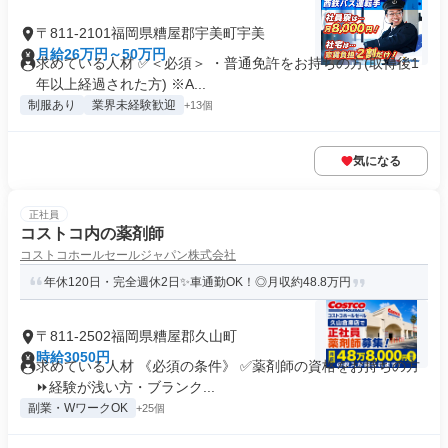
〒811-2101福岡県糟屋郡宇美町宇美
月給26万円～50万円
求めている人材 ✅＜必須＞ ・普通免許をお持ちの方(取得後1
年以上経過された方) ※A...
制服あり
業界未経験歓迎
+13個
気になる
正社員
コストコ内の薬剤師
コストコホールセールジャパン株式会社
年休120日・完全週休2日✨車通勤OK！◎月収約48.8万円
〒811-2502福岡県糟屋郡久山町
時給3050円
求めている人材 《必須の条件》 ✅薬剤師の資格をお持ちの方
⏩経験が浅い方・ブランク...
副業・WワークOK
+25個