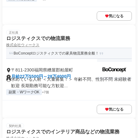
気になる
正社員
ロジスティクスでの物流業務
株式会社ウィークス
BoConceptロジスティクスでの家具物流業務全般！
〒811-2300福岡県糟屋郡粕屋町
月給22万5500円～28万4000円
求めている人材 ＜大量募集！＞ 年齢不問、性別不問 未経験者
歓迎 長期勤務可能な方歓迎...
副業・WワークOK
+7個
気になる
契約社員
ロジスティクスでのインテリア商品などの物流業務