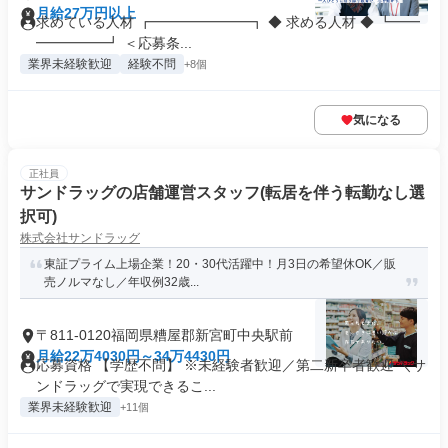
月給27万円以上
求めている人材 ┏━━━━━━━┓ ◆ 求める人材 ◆ ┗━━
━━━━━┛ ＜応募条...
業界未経験歓迎
経験不問
+8個
気になる
正社員
サンドラッグの店舗運営スタッフ(転居を伴う転勤なし選
択可)
株式会社サンドラッグ
東証プライム上場企業！20・30代活躍中！月3日の希望休OK／販
売ノルマなし／年収例32歳...
〒811-0120福岡県糟屋郡新宮町中央駅前
月給22万4030円～34万4430円
応募資格 【学歴不問】 ※未経験者歓迎／第二新卒者歓迎 ＼サ
ンドラッグで実現できるこ...
業界未経験歓迎
+11個