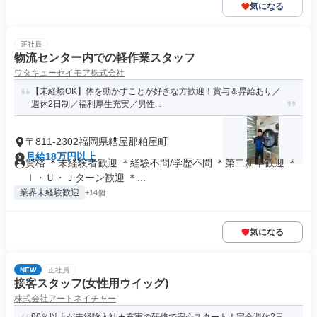
気になる
正社員
物流センター内での軽作業スタッフ
ワタキューセイモア株式会社
【未経験OK】体を動かすことが好きな方歓迎！賞与＆昇給あり／
週休2日制／福利厚生充実／男性...
〒811-2302福岡県糟屋郡粕屋町
月給18万円以上
資格 ＊未経験者歓迎 ＊経験不問/学歴不問 ＊第二新卒歓迎 ＊
Ｉ・Ｕ・Ｊターン歓迎 ＊...
業界未経験歓迎
+14個
気になる
NEW
正社員
接客スタッフ(女性用ウイッグ)
株式会社アートネイチャー