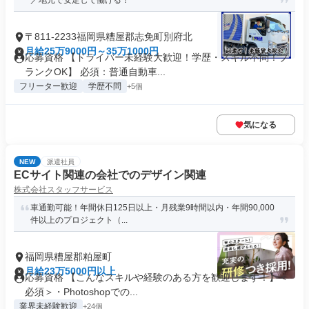
／地元で安定して働ける！
〒811-2233福岡県糟屋郡志免町別府北
月給25万9000円～35万1000円
応募資格 【ドライバー未経験大歓迎！学歴・スキル不問！ブ
ランクOK】 必須：普通自動車...
フリーター歓迎
学歴不問
+5個
気になる
NEW
派遣社員
ECサイト関連の会社でのデザイン関連
株式会社スタッフサービス
車通勤可能！年間休日125日以上・月残業9時間以内・年間90,000
件以上のプロジェクト（...
福岡県糟屋郡粕屋町
月給23万5000円以上
応募資格 【こんなスキルや経験のある方を歓迎します！】＜
必須＞・Photoshopでの...
業界未経験歓迎
+24個