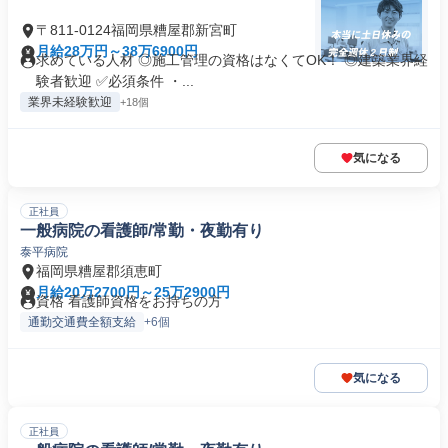
〒811-0124福岡県糟屋郡新宮町
月給28万円～38万6900円
求めている人材 ◎施工管理の資格はなくてOK！ ◎建築業界経
験者歓迎 ✅必須条件 ・...
業界未経験歓迎
+18個
気になる
正社員
一般病院の看護師/常勤・夜勤有り
泰平病院
福岡県糟屋郡須恵町
月給20万2700円～25万2900円
資格 看護師資格をお持ちの方
通勤交通費全額支給
+6個
気になる
正社員