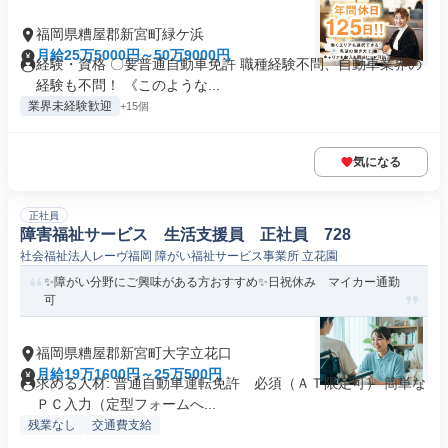
福岡県糟屋郡新宮町緑ケ浜
月給25万5000円～50万9000円
経験・資格 〇要普通自動車免許 職種経験不問、自動車業界の
経験も不問！ 《このような...
業界未経験歓迎
+15個
気になる
正社員
障害福祉サービス 生活支援員 正社員 728
社会福祉法人レーヴ福岡 障がい福祉サービス事業所 立花園
✨障がい分野にご興味がある方おすすめ✨日祝休み マイカー通勤
可
福岡県糟屋郡新宮町大字立花口
月給19万1600円～25万500円
求める人材: 普通自動車運転免許 必須（ＡＴ限定可） 簡単な
ＰＣ入力（定型フォームへ...
残業なし
交通費支給