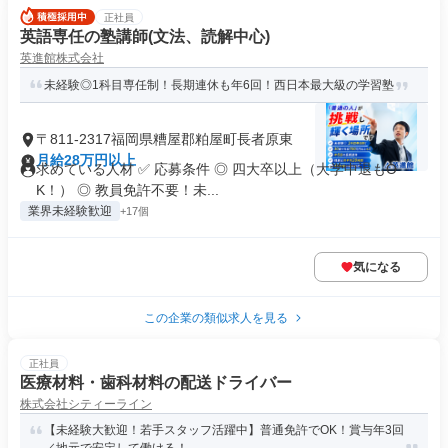
正社員
英語専任の塾講師(文法、読解中心)
英進館株式会社
未経験◎1科目専任制！長期連休も年6回！西日本最大級の学習塾
〒811-2317福岡県糟屋郡粕屋町長者原東
月給28万円以上
求めている人材 ✅ 応募条件 ◎ 四大卒以上（大学中退もO
K！） ◎ 教員免許不要！未...
業界未経験歓迎
+17個
気になる
この企業の類似求人を見る
正社員
医療材料・歯科材料の配送ドライバー
​株式会社シティーライン
【未経験大歓迎！若手スタッフ活躍中】普通免許でOK！賞与年3回