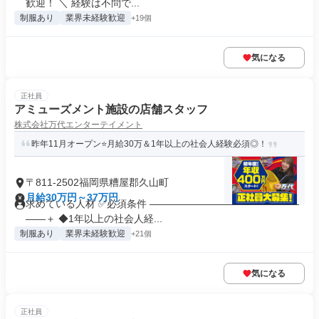
歓迎！ ＼ 経験は不問で...
制服あり
業界未経験歓迎
+19個
気になる
正社員
アミューズメント施設の店舗スタッフ
株式会社万代エンターテイメント
昨年11月オープン⭐月給30万＆1年以上の社会人経験必須◎！
〒811-2502福岡県糟屋郡久山町
月給30万円～37万円
求めている人材 ✅必須条件 ―――――――――――――――
――＋ ◆1年以上の社会人経...
制服あり
業界未経験歓迎
+21個
気になる
正社員