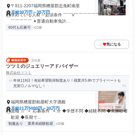
〒811-2207福岡県糟屋郡志免町南里
月給30万円～35万円
求めている人材 ✅必須条件 ￣￣V￣￣￣￣￣￣￣￣￣￣￣￣
￣￣￣￣￣ ✦普通自動車免許...
60代も応募可
+22個
気になる
正社員
ツツミのジュエリーアドバイザー
株式会社ツツミ
年休119日！有給希望取得制度あり！残業月5.8hでプライベートも
充実◎ノルマなし！
福岡県糟屋郡粕屋町大字酒殿
月給21万5000円～30万円
資格 ☆ﾟ +. 応募条件 ﾟ+.☆ ◆学歴不問 ◆経験不問 ◆未経験者
歓迎 ◆長期で...
制服あり
業界未経験歓迎
+20個