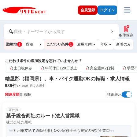
会員登録
ログイン
職種・キーワードから探す
条件保存
勤務地
職種
こだわり条件
雇用形態
年収
新着のみ
1
1
こだわり条件の追加設定を忘れていませんか？
土日祝休み
年間休日120日以上
完全週休2日制
学歴
糟屋郡（福岡県）、車・バイク通勤OKの転職・求人情報
989
件
1
〜
100
件目を表示中
関連度順
新着順
詳細表示
正社員
菓子総合商社のルート法人営業職
株式会社九州乾
社用車支給で通勤利用もOK✨家族手当も充実の安定企業◎