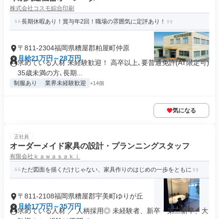
株式会社コスモ綜合印刷
長期休暇あり！賞与年2回！職場の雰囲気に定評あり！
〒811-2304福岡県糟屋郡粕屋町仲原
月給21万円～28万円
求めている人材 未経験歓迎！ 高卒以上､要普通免許(AT限定可)
35歳未満の方､長期...
制服あり
業界未経験歓迎
+14個
気になる
正社員
オーダーメイド家具の設計・プランニングスタッフ
有限会社ｋａｗａｓａｋｉ
ただ図面を描くだけじゃない、家具作りのはじめの一歩をともに
〒811-2108福岡県糟屋郡宇美町ゆりが丘
月給17万円～35万円
求めている人材 ／ 人柄採用◎ 未経験者、新卒・第二新卒、大