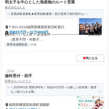
明太子を中心とした海産物のルート営業
株式会社はたえ
営業経験者募集★業界経験優遇！直行直帰◎海外買付も♪
〒811-0110福岡県糟屋郡新宮町夜臼
月給25万円～31万4000円
求めている人材 ⭐ 必須条件 ───────────── ・営業経験
（業界不問・年数不...
業界未経験歓迎
+22個
気になる
正社員
歯科受付・助手
医療法人ハレクラニ
＼2026年5月 増床OPEN／ 月給24.8万円～の嬉しい好待遇✨ 無理
なく続けられる勤...
福岡県糟屋郡粕屋町酒殿駅