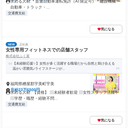
求める人材: * 普通自動車運転免許（AT限定可） * 建設機械・
自動車・トラック・...
交通費支給
気になる
NEW
正社員
女性専用フィットネスでの店舗スタッフ
株式会社ふく富
【未経験応援✨】女性が多く活躍する職場だから自然と助け合える
温かい雰囲気♪ライフステージが...
福岡県糟屋郡宇美町宇美
月給23万6500円
求める人材: 【資格】 ▨未経験者歓迎 ▨女性スタッフ活躍中
▨学歴・職歴・経験不問...
交通費支給
気になる