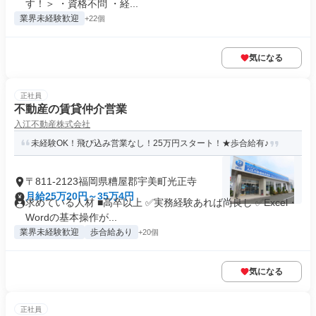
す！＞ ・資格不問 ・経...
業界未経験歓迎
+22個
気になる
正社員
不動産の賃貸仲介営業
入江不動産株式会社
未経験OK！飛び込み営業なし！25万円スタート！★歩合給有♪
〒811-2123福岡県糟屋郡宇美町光正寺
月給25万20円～35万4円
求めている人材 ■高卒以上 ✅実務経験あれば尚良し ✅Excel・
Wordの基本操作が...
業界未経験歓迎
歩合給あり
+20個
気になる
正社員