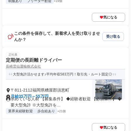
制服あり
フリーター歓迎
+19個
気になる
この条件を保存して、新着求人を受け取りませ
受け取る
んか？
正社員
定期便の長距離ドライバー
長崎雲仙運輸株式会社
大型免許活かせます♪平均年収583万円！取引先・ルート固定◎
〒811-2112福岡県糟屋郡須恵町
月給35万円～55万円
求めている人材 【募集条件】 ◆経験者歓迎 【必須条件】 ◆
要大型免許 ※大型免許を...
業界未経験歓迎
歩合給あり
+21個
気になる