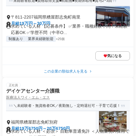
未経験者歓迎■資格取得支援■転勤無■長期休暇有■賞与2~3回
〒811-2207福岡県糟屋郡志免町南里
月給19万円～30万円
求めている人材 【応募条件】 ✅業界・職種経験不問！未経験
応募OK ✅学歴不問（中卒O...
制服あり
業界未経験歓迎
+25個
気になる
この企業の類似求人を見る
正社員
デイケアセンター介護職
医療法人ワイ・エム・エス
＼未経験者・無資格者OK／夜勤無し・定時退社可・子育て応援！
福岡県糟屋郡志免町別府
月給19万6750円～20万6750円
求めている人材 ＜必須＞ 自動車普通免許 ＜人物重視の採用で