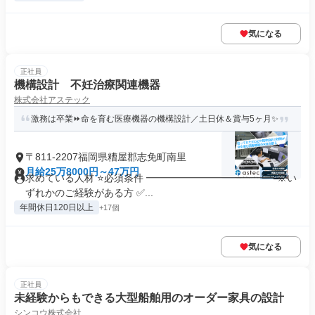
気になる
正社員
機構設計 不妊治療関連機器
株式会社アステック
激務は卒業⏩命を育む医療機器の機構設計／土日休＆賞与5ヶ月✨
〒811-2207福岡県糟屋郡志免町南里
月給25万8000円～47万円
求めている人材 ⭐必須条件 ━━━━━━━━━━━━━ ※い
ずれかのご経験がある方 ✅...
年間休日120日以上
+17個
気になる
正社員
未経験からもできる大型船舶用のオーダー家具の設計
シンコウ株式会社