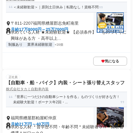
＜未経験歓迎＞｜原則土日休み｜転勤なし！資格不問
〒811-2207福岡県糟屋郡志免町南里
月給17万8000円～25万7000円
求めている人材 ★未経験歓迎★ 【必須条件】 ・ものづくりに
興味がある方 ・高卒以上...
制服あり
業界未経験歓迎
+16個
気になる
正社員
【自動車・船・バイク】内装・シート張り替えスタッフ
株式会社タカミ自動車内装
「世界に一つだけの自動車シートを作る」ものづくりが好きな方！
未経験大歓迎！ボーナス年2回・...
福岡県糟屋郡粕屋町仲原
月給21万円～40万円
求める人材: * 普学歴不問・年齢不問 * 未経験者ＯＫ・経験者