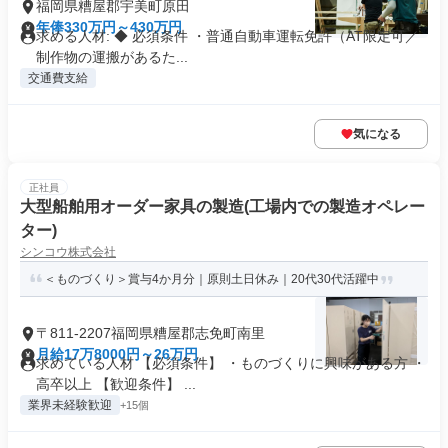
福岡県糟屋郡宇美町原田
年俸330万円～430万円
求める人材: ◆ 必須条件 ・普通自動車運転免許（AT限定可／
制作物の運搬があるた...
交通費支給
気になる
正社員
大型船舶用オーダー家具の製造(工場内での製造オペレー
ター)
シンコウ株式会社
＜ものづくり＞賞与4か月分｜原則土日休み｜20代30代活躍中
〒811-2207福岡県糟屋郡志免町南里
月給17万8000円～26万円
求めている人材 【必須条件】 ・ものづくりに興味がある方 ・
高卒以上 【歓迎条件】 ...
業界未経験歓迎
+15個