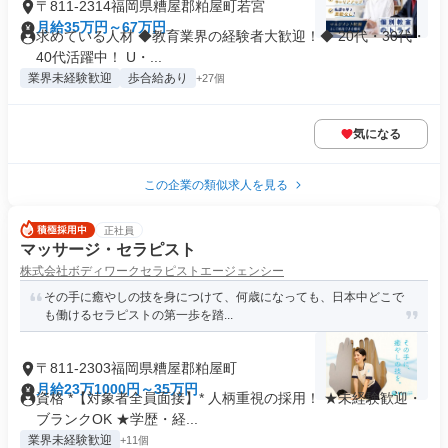
〒811-2314福岡県糟屋郡粕屋町若宮
月給35万円～67万円
求めている人材 ◆教育業界の経験者大歓迎！◆ 20代・30代・
40代活躍中！ U・...
業界未経験歓迎
歩合給あり
+27個
気になる
この企業の類似求人を見る
正社員
マッサージ・セラピスト
株式会社ボディワークセラピストエージェンシー
その手に癒やしの技を身につけて、何歳になっても、日本中どこで
も働けるセラピストの第一歩を踏...
〒811-2303福岡県糟屋郡粕屋町
月給23万1000円～35万円
資格 *【対象者全員面接】* 人柄重視の採用！ ★未経験歓迎・
ブランクOK ★学歴・経...
業界未経験歓迎
+11個