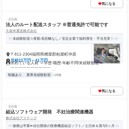
気になる
正社員
法人のルート配送スタッフ ※普通免許で可能です
久留米運送株式会社
未経験歓迎☆夜勤‧⻑距離なし／安定企業で福利厚生・手当充実！
〒811-2304福岡県糟屋郡粕屋町仲原
月給23万円～41万円
求めている人材 ＝学歴‧職歴‧年齢不問∕未経験歓迎＝ ￣￣￣￣
￣￣￣￣￣￣￣￣￣￣ ...
制服あり
業界未経験歓迎
+28個
気になる
正社員
組込ソフトウェア開発 不妊治療関連機器
株式会社アステック
激務は卒業⏩自社開発の医療機器組込ソフト／土日休＆賞与5ヶ月