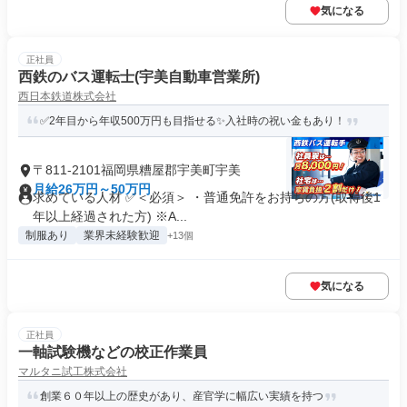
気になる
正社員
西鉄のバス運転士(宇美自動車営業所)
西日本鉄道株式会社
✅2年目から年収500万円も目指せる✨入社時の祝い金もあり！
〒811-2101福岡県糟屋郡宇美町宇美
月給26万円～50万円
求めている人材 ✅＜必須＞ ・普通免許をお持ちの方(取得後1
年以上経過された方) ※A...
制服あり
業界未経験歓迎
+13個
気になる
正社員
一軸試験機などの校正作業員
マルタニ試工株式会社
創業６０年以上の歴史があり、産官学に幅広い実績を持つ