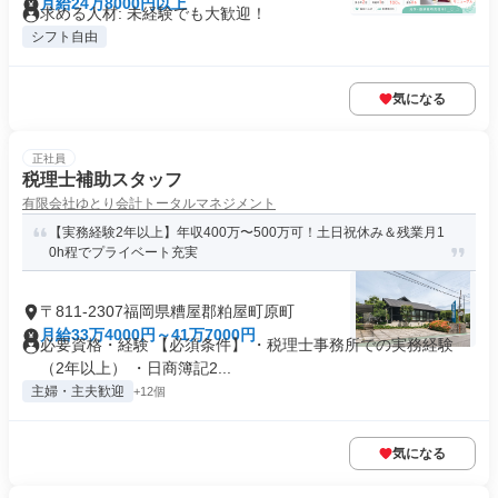
月給24万8000円以上
求める人材: 未経験でも大歓迎！
シフト自由
気になる
正社員
税理士補助スタッフ
有限会社ゆとり会計トータルマネジメント
【実務経験2年以上】年収400万〜500万可！土日祝休み＆残業月1
0h程でプライベート充実
〒811-2307福岡県糟屋郡粕屋町原町
月給33万4000円～41万7000円
必要資格・経験 【必須条件】 ・税理士事務所での実務経験
（2年以上） ・日商簿記2...
主婦・主夫歓迎
+12個
気になる