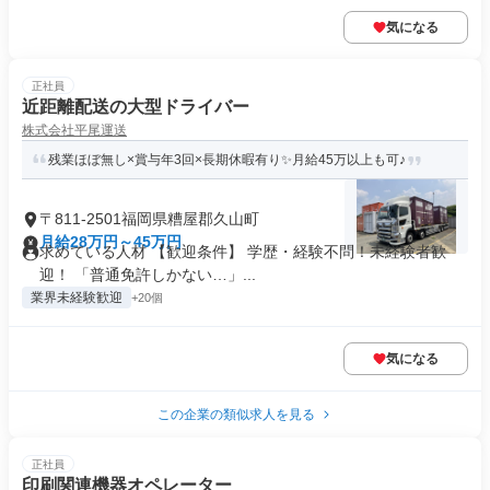
気になる
正社員
近距離配送の大型ドライバー
株式会社平尾運送
残業ほぼ無し×賞与年3回×長期休暇有り✨月給45万以上も可♪
〒811-2501福岡県糟屋郡久山町
月給28万円～45万円
求めている人材 【歓迎条件】 学歴・経験不問！未経験者歓
迎！ 「普通免許しかない…」...
業界未経験歓迎
+20個
気になる
この企業の類似求人を見る
正社員
印刷関連機器オペレーター