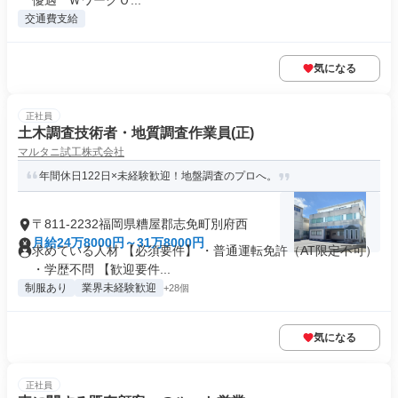
優遇 * ＷワークＯ...
交通費支給
気になる
正社員
土木調査技術者・地質調査作業員(正)
マルタニ試工株式会社
年間休日122日×未経験歓迎！地盤調査のプロへ。
〒811-2232福岡県糟屋郡志免町別府西
月給24万8000円～31万8000円
求めている人材 【必須要件】 ・普通運転免許（AT限定不可）
・学歴不問 【歓迎要件...
制服あり
業界未経験歓迎
+28個
気になる
正社員