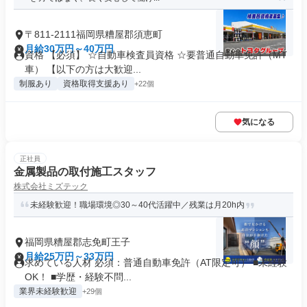
〒811-2111福岡県糟屋郡須恵町
月給30万円～40万円
資格 【必須】 ☆自動車検査員資格 ☆要普通自動車免許（MT
車） 【以下の方は大歓迎...
制服あり
資格取得支援あり
+22個
気になる
正社員
金属製品の取付施工スタッフ
株式会社ミズテック
未経験歓迎！職場環境◎30～40代活躍中／残業は月20h内
福岡県糟屋郡志免町王子
月給25万円～33万円
求めている人材 必須：普通自動車免許（AT限定可） ■未経験
OK！ ■学歴・経験不問...
業界未経験歓迎
+29個