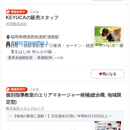
正社員
KEYUCAの販売スタッフ
河淳株式会社
福岡県糟屋郡粕屋町酒殿駅
月給22万3500円以上
資格 ＜経験者歓迎＞ ◎家具・カーテン・雑貨・ アパレル・家
電をはじめ 何らかの販...
業界未経験歓迎
車通勤OK
+18個
気になる
正社員
個別指導教室のエリアマネージャー候補(総合職_地域限
定型)
株式会社トライグループ
【地域の教育に貢献！】完全週休2日制／年間休日120日以上