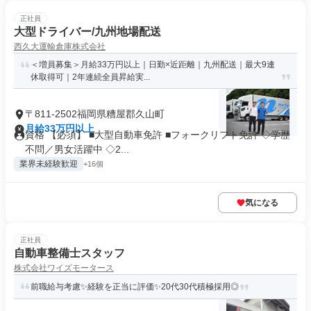
正社員
大型ドライバー/九州地場配送
西久大運輸倉庫株式会社
＜増員募集＞月給33万円以上｜日勤×近距離｜九州配送｜最大9連
休取得可｜2年連続全員昇給実...
〒811-2502福岡県糟屋郡久山町
月給33万円以上
資格 【必須】 ■大型自動車免許 ■フォークリフト免許 ◇学歴
不問／男女活躍中 ◇2...
業界未経験歓迎
+16個
気になる
正社員
自動車整備士スタッフ
株式会社ワイズモータース
前職給与考慮✨経験を正当に評価✨20代30代積極採用◎