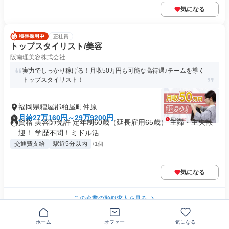
気になる
正社員
トップスタイリスト/美容
阪南理美容株式会社
実力でしっかり稼げる！月収50万円も可能な高待遇♪チームを導く
トップスタイリスト！
福岡県糟屋郡粕屋町仲原
月給27万160円～29万9200円
資格 美容師免許 定年制60歳（延長雇用65歳） 主婦・主夫歓
迎！ 学歴不問！ミドル活...
交通費支給
駅近5分以内
+1個
気になる
この企業の類似求人を見る
正社員
ホーム
オファー
気になる