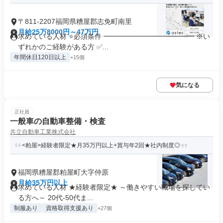
〒811-2207福岡県糟屋郡志免町南里
月給25万8000円～47万円
求めている人材 ⭐必須条件 ━━━━━━━━━━━━━ ※い
ずれかのご経験がある方 ✅...
年間休日120日以上
+15個
気になる
正社員
一般車の自動車整備・検査
共立自動車工業株式会社
<粕屋>経験者限定★月35万円以上+賞与年2回★社内制度◎
福岡県糟屋郡粕屋町大字仲原
月給35万円以上
求めている人材 ★経験者限定★ ～働きやすい職場を探してい
る方へ～ 20代-50代ま...
制服あり
資格取得支援あり
+27個