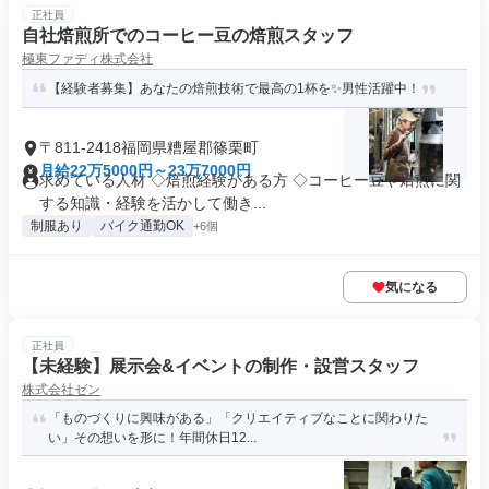
正社員
自社焙煎所でのコーヒー豆の焙煎スタッフ
極東ファディ株式会社
【経験者募集】あなたの焙煎技術で最高の1杯を✨男性活躍中！
〒811-2418福岡県糟屋郡篠栗町
月給22万5000円～23万7000円
求めている人材 ◇焙煎経験がある方 ◇コーヒー豆や焙煎に関
する知識・経験を活かして働き...
制服あり
バイク通勤OK
+6個
気になる
正社員
【未経験】展示会&イベントの制作・設営スタッフ
株式会社ゼン
「ものづくりに興味がある」「クリエイティブなことに関わりた
い」その想いを形に！年間休日12...