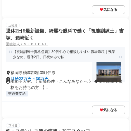
気になる
正社員
週休2日!!最新設備、綺麗な眼科で働く「視能訓練士」吉
塚、箱崎近く
医療法人ｉＭＥＤＩＣＡＬ
【視能訓練士資格必須】30代中心で相談しやすい職場環境｜残業
少なめ、週休2日、日祝休みで私...
福岡県糟屋郡粕屋町仲原
月給22万円～30万円
求める人材: 《 応募条件・こんなあなたへ 》 ◆視能訓練士資
格をお持ちの方 【...
交通費支給
気になる
正社員