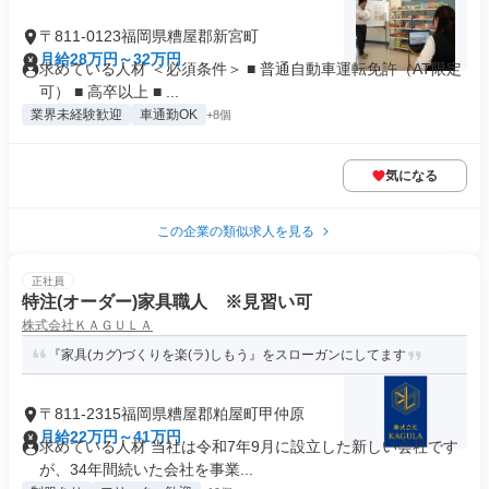
〒811-0123福岡県糟屋郡新宮町
月給28万円～32万円
求めている人材 ＜必須条件＞ ■ 普通自動車運転免許（AT限定
可） ■ 高卒以上 ■ ...
業界未経験歓迎
車通勤OK
+8個
気になる
この企業の類似求人を見る
正社員
特注(オーダー)家具職人 ※見習い可
株式会社ＫＡＧＵＬＡ
『家具(カグ)づくりを楽(ラ)しもう』をスローガンにしてます
〒811-2315福岡県糟屋郡粕屋町甲仲原
月給22万円～41万円
求めている人材 当社は令和7年9月に設立した新しい会社です
が、34年間続いた会社を事業...