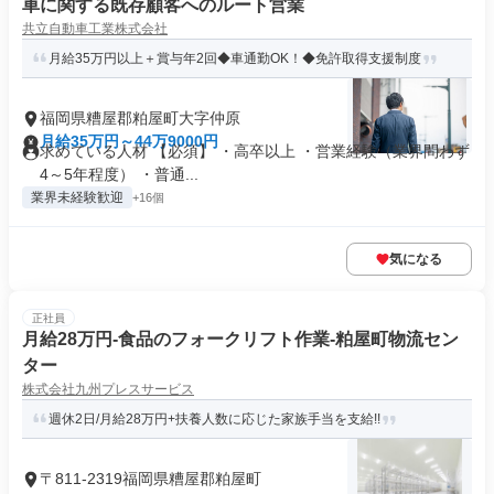
車に関する既存顧客へのルート営業
共立自動車工業株式会社
月給35万円以上＋賞与年2回◆車通勤OK！◆免許取得支援制度
福岡県糟屋郡粕屋町大字仲原
月給35万円～44万9000円
求めている人材 【必須】 ・高卒以上 ・営業経験（業界問わず
4～5年程度） ・普通...
業界未経験歓迎
+16個
気になる
正社員
月給28万円-食品のフォークリフト作業-粕屋町物流セン
ター
株式会社九州プレスサービス
週休2日/月給28万円+扶養人数に応じた家族手当を支給!!
〒811-2319福岡県糟屋郡粕屋町