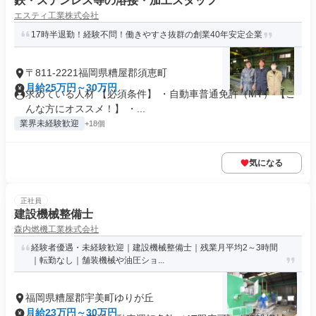
鉄・ステンレス等の溶接・加工スタッフ
エスティ工業株式会社
17時半退勤！経験不問！働きやすさ抜群の創業40年安定企業
〒811-2221福岡県糟屋郡須恵町
月給25万円～30万円
求めている人材 【必須条件】 ・自動車普通免許（MT） 【こ
んな方にオススメ！】 ・...
業界未経験歓迎
+18個
気になる
正社員
建設機械整備士
森内燃機工業株式会社
経験者優遇・未経験歓迎｜建設機械整備士｜残業月平均2～3時間
｜転勤なし｜舗装機械や油圧ショ...
福岡県糟屋郡宇美町ゆりが丘
月給23万円～30万円