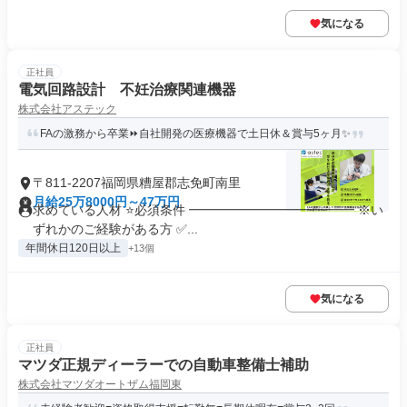
気になる
正社員
電気回路設計 不妊治療関連機器
株式会社アステック
FAの激務から卒業⏩自社開発の医療機器で土日休＆賞与5ヶ月✨
〒811-2207福岡県糟屋郡志免町南里
月給25万8000円～47万円
求めている人材 ⭐必須条件 ━━━━━━━━━━━━━ ※い
ずれかのご経験がある方 ✅...
年間休日120日以上
+13個
気になる
正社員
マツダ正規ディーラーでの自動車整備士補助
株式会社マツダオートザム福岡東