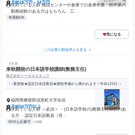
月給28万円～34万円
求めている人材 物流センターや倉庫での倉庫作業・軽作業の
勤務経験のある方はもちろん、工...
車通勤OK
気になる
この企業の類似求人を見る
正社員
来秋開校の日本語学校講師(教務主任)
株式会社トータルスタッフ
要資格★認定日本語教員★開校準備から携われます！年休125日
福岡県糟屋郡須恵町大字佐谷
月給50万円以上
求めている人材 ＜必須＞ ・(日本語学校の)教務主任経験のあ
る方 ・認定日本語教員（登...
60代も応募可
+18個