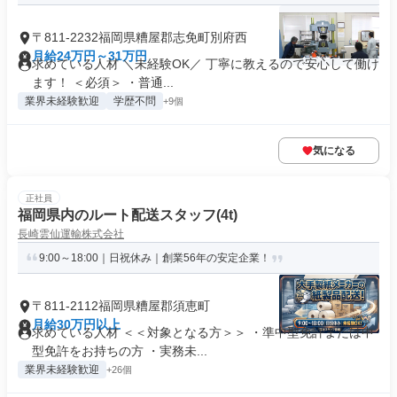
〒811-2232福岡県糟屋郡志免町別府西
月給24万円～31万円
求めている人材 ＼未経験OK／ 丁寧に教えるので安心して働け
ます！ ＜必須＞ ・普通...
業界未経験歓迎
学歴不問
+9個
気になる
正社員
福岡県内のルート配送スタッフ(4t)
長崎雲仙運輸株式会社
9:00～18:00｜日祝休み｜創業56年の安定企業！
〒811-2112福岡県糟屋郡須恵町
月給30万円以上
求めている人材 ＜＜対象となる方＞＞ ・準中型免許または中
型免許をお持ちの方 ・実務未...
業界未経験歓迎
+26個