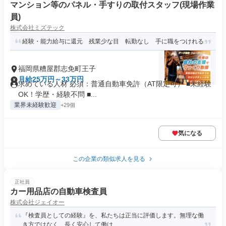
マンション等のパネル・手すりの取付スタッフ(現場作業
員)
株式会社ミズテック
経験・能力給与に還元 残業少な目 転勤なし 手に職をつけれる
福岡県糟屋郡志免町王子
月給25万円～33万円
求めている人材 必須：普通自動車免許（AT限定可） ■未経験
OK！学歴・経験不問 ■...
業界未経験歓迎
+29個
気になる
この企業の類似求人を見る
正社員
カー用品店の自動車検査員
株式会社ジェイオー
『検査員としての経験』を、私たちは正当に評価します。無理な働
き方ではなく、長く安心して働け...