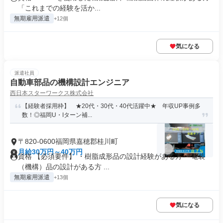
「これまでの経験を活か...
無期雇用派遣
+12個
気になる
派遣社員
自動車部品の機構設計エンジニア
西日本スターワークス株式会社
【経験者採用枠】 ★20代・30代・40代活躍中★ 年収UP事例多
数！◎福岡U・Iターン補...
〒820-0600福岡県嘉穂郡桂川町
月給30万円～40万円
資格 【必須要件】 ・樹脂成形品の設計経験がある方 ・電装
（機構）品の設計がある方 ...
無期雇用派遣
+13個
気になる