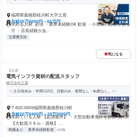
福岡県嘉穂郡桂川町大字土居
月給20万6000円～65万円
求める人材: 必須 ・業界未経験OK 歓迎 ・小売業の経験がある
方 ・店長経験があ...
交通費支給
気になる
正社員
電気インフラ資材の配送スタッフ
株式会社立基
土日祝休み・年間132日。日勤のみ・夜間なし・転勤なし。
〒820-0609福岡県嘉穂郡桂川町
月給20万8400円～29万5000円
求めている人材 【必須条件】 ・大型自動車免許をお持ちの方
【大歓迎スキル・資格】 ...
制服あり
業界未経験歓迎
+22個