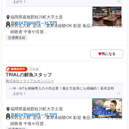
上がり！
福岡県嘉穂郡桂川町大字土居
月給24万6000円～31万円
求める人材: 必須 ・業界未経験OK 歓迎 食品スーパーや小売店
経験者 中食や百貨...
交通費支給
気になる
正社員
TRIALの鮮魚スタッフ
株式会社トライアルカンパニー
AI・IoTを積極導入の小売企業！働き方改革にも積極的！基本定時
上がり！
福岡県嘉穂郡桂川町大字土居
月給24万6000円～31万円
求める人材: 必須 ・業界未経験OK 歓迎 食品スーパーや小売店
経験者 中食や百貨...