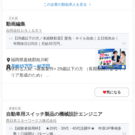
この企業の類似求人を見る
正社員
動画編集
合同会社ＵＮＩＧＲＹ
【29歳以下の方／未経験歓迎】髪色・ネイル自由｜土日祝休み｜
年間休日125日｜月給35万円...
福岡県嘉穂郡桂川町
月給25万円～40万円
求める人材: <募集要件> 29歳以下の方 （長期勤続によるキャ
リア形成のため） ...
気になる
派遣社員
自動車用スイッチ製品の機械設計エンジニア
西日本スターワークス株式会社
【経験者採用枠】 ★20代・30代・40代活躍中★ 年収UP事例多
数！◎福岡U・Iターン補...