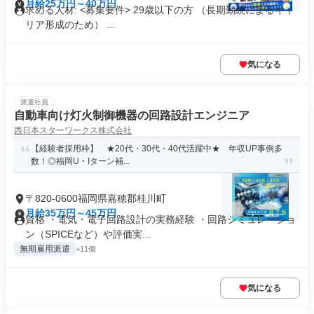
月給25万円～40万円
求める人材: <募集要件> 29歳以下の方 （長期勤続によるキャ
リア形成のため） ...
気になる
派遣社員
自動車向け灯火制御機器の回路設計エンジニア
西日本スターワークス株式会社
【経験者採用枠】 ★20代・30代・40代活躍中★ 年収UP事例多
数！◎福岡U・Iターン補...
〒820-0600福岡県嘉穂郡桂川町
月給35万円～45万円
資格 ・電気・電子回路設計の実務経験 ・回路シミュレーショ
ン（SPICEなど）や評価実...
無期雇用派遣
+11個
気になる