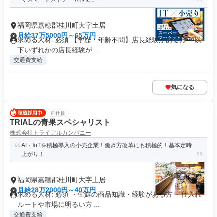
福岡県嘉穂郡桂川町大字土居
月給37万5000円～65万円
求める人材: 必須 【学歴・年齢不問】店長経験がある方 ～以
下いずれかの店長経験が...
交通費支給
気になる
正社員
TRIALの青果スペシャリスト
株式会社トライアルカンパニー
AI・IoTを積極導入の小売企業！働き方改革にも積極的！基本定時
上がり！
福岡県嘉穂郡桂川町大字土居
月給28万2000円～40万円
求める人材: 必須 ・生鮮の商品知識・経験がある方 ・仕入れ
ルートや市場に明るい方 ...
交通費支給