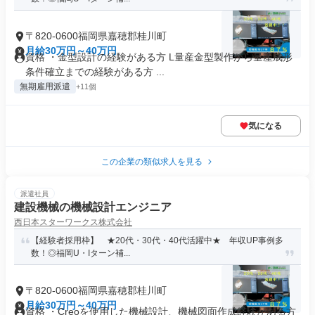
〒820-0600福岡県嘉穂郡桂川町
月給30万円～40万円
資格 ・金型設計の経験がある方 L量産金型製作から量産成形
条件確立までの経験がある方 ...
無期雇用派遣
+11個
気になる
この企業の類似求人を見る
派遣社員
建設機械の機械設計エンジニア
西日本スターワークス株式会社
【経験者採用枠】 ★20代・30代・40代活躍中★ 年収UP事例多
数！◎福岡U・Iターン補...
〒820-0600福岡県嘉穂郡桂川町
月給30万円～40万円
資格 ・Creoを使用した機械設計、機械図面作成経験がある方