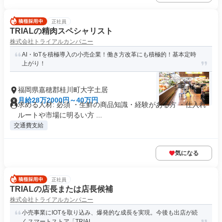
正社員
TRIALの精肉スペシャリスト
株式会社トライアルカンパニー
AI・IoTを積極導入の小売企業！働き方改革にも積極的！基本定時
上がり！
福岡県嘉穂郡桂川町大字土居
月給28万2000円～40万円
求める人材: 必須 ・生鮮の商品知識・経験がある方 ・仕入れ
ルートや市場に明るい方 ...
交通費支給
気になる
正社員
TRIALの店長または店長候補
株式会社トライアルカンパニー
小売事業にIOTを取り込み、爆発的な成長を実現。今後も出店が続
くスマートストア「TRIAL...