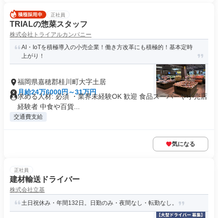
正社員
TRIALの惣菜スタッフ
株式会社トライアルカンパニー
AI・IoTを積極導入の小売企業！働き方改革にも積極的！基本定時
上がり！
福岡県嘉穂郡桂川町大字土居
月給24万6000円～31万円
求める人材: 必須 ・業界未経験OK 歓迎 食品スーパーや小売店
経験者 中食や百貨...
交通費支給
気になる
正社員
建材輸送ドライバー
株式会社立基
土日祝休み・年間132日。日勤のみ・夜間なし・転勤なし。