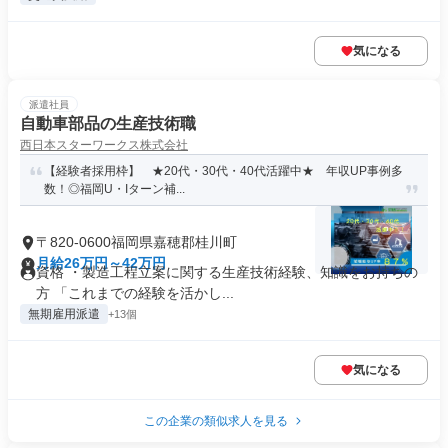
気になる
派遣社員
自動車部品の生産技術職
西日本スターワークス株式会社
【経験者採用枠】 ★20代・30代・40代活躍中★ 年収UP事例多
数！◎福岡U・Iターン補...
〒820-0600福岡県嘉穂郡桂川町
月給26万円～42万円
資格 ・製造工程立案に関する生産技術経験、知識をお持ちの
方 「これまでの経験を活かし...
無期雇用派遣
+13個
気になる
この企業の類似求人を見る