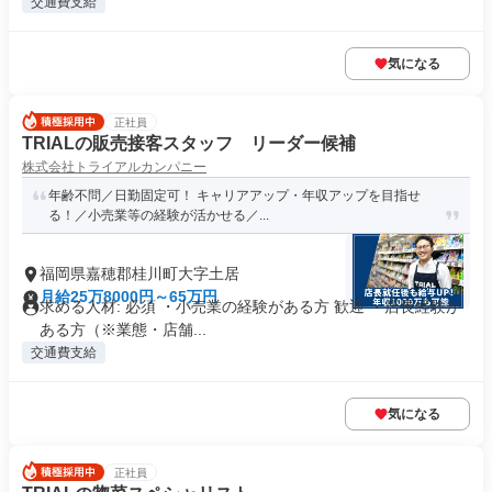
交通費支給
気になる
正社員
TRIALの販売接客スタッフ リーダー候補
株式会社トライアルカンパニー
年齢不問／日勤固定可！ キャリアアップ・年収アップを目指せ
る！／小売業等の経験が活かせる／...
福岡県嘉穂郡桂川町大字土居
月給25万8000円～65万円
求める人材: 必須 ・小売業の経験がある方 歓迎 ・店長経験が
ある方（※業態・店舗...
交通費支給
気になる
正社員