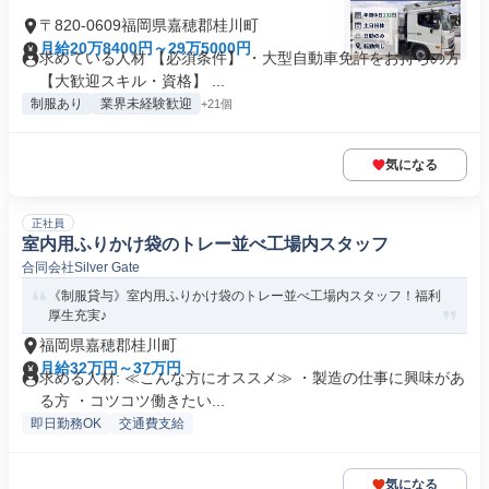
〒820-0609福岡県嘉穂郡桂川町
月給20万8400円～29万5000円
求めている人材 【必須条件】 ・大型自動車免許をお持ちの方
【大歓迎スキル・資格】 ...
制服あり
業界未経験歓迎
+21個
気になる
正社員
室内用ふりかけ袋のトレー並べ工場内スタッフ
合同会社Silver Gate
《制服貸与》室内用ふりかけ袋のトレー並べ工場内スタッフ！福利
厚生充実♪
福岡県嘉穂郡桂川町
月給32万円～37万円
求める人材: ≪こんな方にオススメ≫ ・製造の仕事に興味があ
る方 ・コツコツ働きたい...
即日勤務OK
交通費支給
気になる