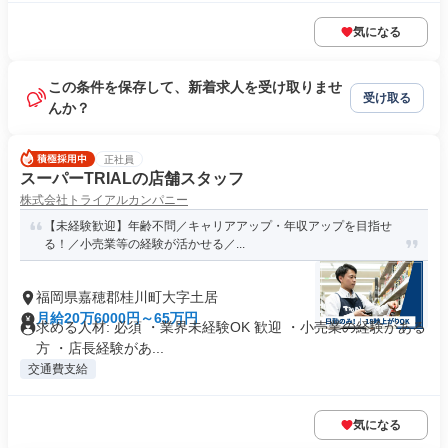
気になる
この条件を保存して、新着求人を受け取りませ
受け取る
んか？
正社員
スーパーTRIALの店舗スタッフ
株式会社トライアルカンパニー
【未経験歓迎】年齢不問／キャリアアップ・年収アップを目指せ
る！／小売業等の経験が活かせる／...
福岡県嘉穂郡桂川町大字土居
月給20万6000円～65万円
求める人材: 必須 ・業界未経験OK 歓迎 ・小売業の経験がある
方 ・店長経験があ...
交通費支給
気になる