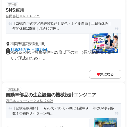
正社員
SNS運用
合同会社ＵＮＩＧＲＹ
【29歳以下の方／未経験歓迎】髪色・ネイル自由｜土日祝休み｜
年間休日125日｜月給35万円...
福岡県嘉穂郡桂川町
月給25万円～40万円
求める人材: <募集要件> 29歳以下の方 （長期勤続によるキャ
リア形成のため） ...
気になる
派遣社員
自動車部品の生産設備の機械設計エンジニア
西日本スターワークス株式会社
【経験者採用枠】 ★20代・30代・40代活躍中★ 年収UP事例多
数！◎福岡U・Iターン補...