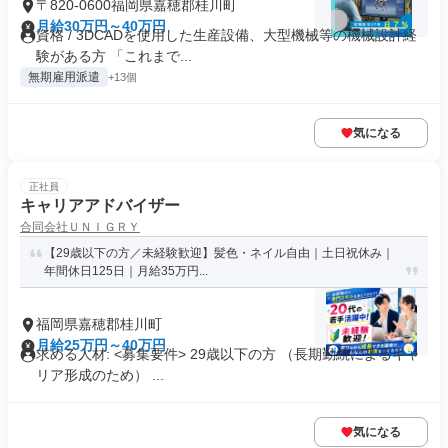
〒820-0600福岡県嘉穂郡桂川町
月給30万円～40万円
資格 / 3DCADを使用した生産設備、大型機械等の機械設計経
験がある方 「これまで...
無期雇用派遣
+13個
気になる
正社員
キャリアアドバイザー
合同会社ＵＮＩＧＲＹ
【29歳以下の方／未経験歓迎】髪色・ネイル自由｜土日祝休み｜
年間休日125日｜月給35万円...
福岡県嘉穂郡桂川町
月給25万円～40万円
求める人材: <募集要件> 29歳以下の方 （長期勤続によるキャ
リア形成のため） ...
気になる