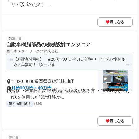
リア形成のため） ...
気になる
派遣社員
自動車樹脂部品の機械設計エンジニア
西日本スターワークス株式会社
【経験者採用枠】 ★20代・30代・40代活躍中★ 年収UP事例多
数！◎福岡U・Iターン補...
〒820-0600福岡県嘉穂郡桂川町
月給30万円～40万円
資格 ・樹脂部品の機械設計経験者がある方 ・CATIAもしくは
NXを使用した設計経験が...
無期雇用派遣
+13個
気になる
正社員