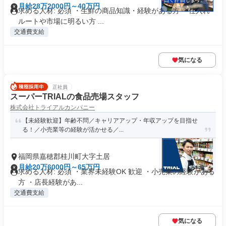
月給28万2000円～40万円
求める人材: 必須 ・生鮮の商品知識・経験がある方 ・仕入れ
ルートや市場に明るい方 ...
交通費支給
気になる
正社員
スーパーTRIALの食品売場スタッフ
株式会社トライアルカンパニー
【未経験歓迎】年齢不問／キャリアアップ・年収アップを目指せ
る！／小売業等の経験が活かせる／...
福岡県嘉穂郡桂川町大字土居
月給20万6000円～65万円
求める人材: 必須 ・業界未経験OK 歓迎 ・小売業の経験がある
方 ・店長経験があ...
交通費支給
気になる