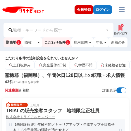
会員登録
ログイン
職種・キーワードから探す
条件保存
勤務地
職種
こだわり条件
雇用形態
年収
新着のみ
1
1
こだわり条件の追加設定を忘れていませんか？
土日祝休み
完全週休2日制
学歴不問
未経験者歓迎
嘉穂郡（福岡県）、年間休日120日以上の転職・求人情報
43
件
1
〜
43
件目を表示中
関連度順
新着順
詳細表示
正社員
TRIALの販売接客スタッフ 地域限定正社員
株式会社トライアルカンパニー
【未経験歓迎】年齢不問／キャリアアップ・年収アップを目指せ
る！／小売業等の経験が活かせる／...