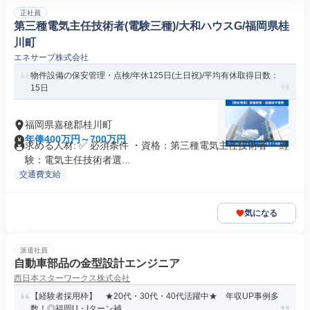
正社員
第三種電気主任技術者(電験三種)/大和ハウスG/福岡県桂
川町
エネサーブ株式会社
物件設備の保安管理・点検/年休125日(土日祝)/平均有休取得日数：
15日
福岡県嘉穂郡桂川町
年俸400万円～700万円
求める人材: ✅ 必須条件 ・資格：第三種電気主任技術者 ・経
験：電気主任技術者選...
交通費支給
気になる
派遣社員
自動車部品の金型設計エンジニア
西日本スターワークス株式会社
【経験者採用枠】 ★20代・30代・40代活躍中★ 年収UP事例多
数！◎福岡U・Iターン補...