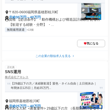
〒820-0600福岡県嘉穂郡桂川町
月給30万円～40万円
資格 【必須条件】 ・動作機構および構造設計経験がある方
【歓迎する経験・分野】 ・...
無期雇用派遣
+13個
気になる
この企業の類似求人を見る
正社員
SNS運用
株式会社アキレス
【29歳以下の方／未経験歓迎】髪色・ネイル自由｜土日祝休み｜
年間休日125日｜月給35万円...
福岡県嘉穂郡桂川町
月給25万円～40万円
求める人材: <募集要件> 29歳以下の方 （長期勤続によるキャ