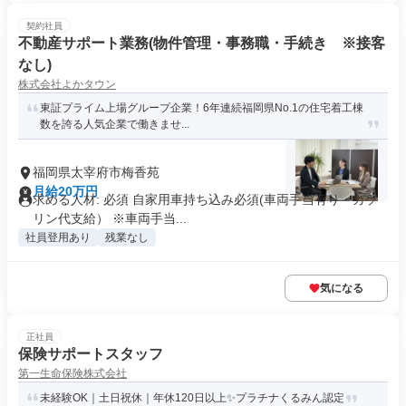
契約社員
不動産サポート業務(物件管理・事務職・手続き ※接客
なし)
株式会社よかタウン
東証プライム上場グループ企業！6年連続福岡県No.1の住宅着工棟
数を誇る人気企業で働きませ...
福岡県太宰府市梅香苑
月給20万円
求める人材: 必須 自家用車持ち込み必須(車両手当有り・ガソ
リン代支給） ※車両手当...
社員登用あり
残業なし
気になる
正社員
保険サポートスタッフ
第一生命保険株式会社
未経験OK｜土日祝休｜年休120日以上✨プラチナくるみん認定