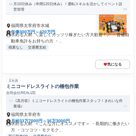
月10日休み（年間120日休み）！運転スキルを活かしてイベント設
営管理
福岡県太宰府市水城
年俸300万円～420万円
求める人材: ＼楽しくガッツリ稼ぎたい方大歓迎！／ ・普通自
動車免許をお持ちの方 ・...
残業なし
交通費支給
気になる
正社員
ミニコードレスライトの梱包作業
合同会社REALIZE
《高月収》ミニコードレスライトの梱包作業スタッフ！きれいな作
業場♪
福岡県太宰府市
月給33万7000円～36万3000円
求める人材: ＜こんな方にオススメです＞ ・長期的に働きたい
方 ・コツコツ・モクモク...