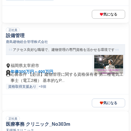
気になる
正社員
設備管理
鹿島建物総合管理株式会社
アクセス良好な職場で、建物管理の専門資格を活かせる環境です
福岡県太宰府市
年俸300万円～400万円
応募条件 【必須】建物管理に関する資格保有者 第二種電気工
事士（電工2種） 基本的なP...
資格取得支援あり
+8個
気になる
正社員
医療事務 クリニック_No303m
天拝坂クリニック