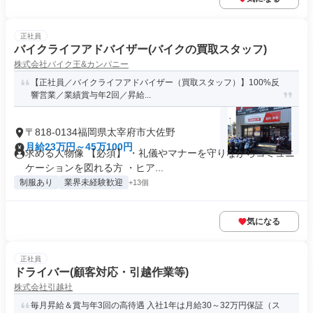
正社員
バイクライフアドバイザー(バイクの買取スタッフ)
株式会社バイク王&カンパニー
【正社員／バイクライフアドバイザー（買取スタッフ）】100%反
響営業／業績賞与年2回／昇給...
〒818-0134福岡県太宰府市大佐野
月給23万円～45万100円
求める人物像 【必須】 ・礼儀やマナーを守りながらコミュニ
ケーションを図れる方 ・ヒア...
制服あり
業界未経験歓迎
+13個
気になる
正社員
ドライバー(顧客対応・引越作業等)
株式会社引越社
毎月昇給＆賞与年3回の高待遇 入社1年は月給30～32万円保証（ス