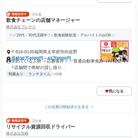
正社員
飲食チェーンの店舗マネージャー
株式会社プレナス
✅20代・30代活躍中！✅飲食経験歓迎・アルバイトのみOK
〒818-0135福岡県太宰府市向佐野
月給36万4000円～43万8000円
求めている人材 ＜応募条件＞ ✅普通自動車免許（AT限定可）
└店舗間で商材の貸し借り...
制服あり
ランチタイム
+32個
気になる
この企業の類似求人を見る
正社員
リサイクル資源回収ドライバー
株式会社宮崎