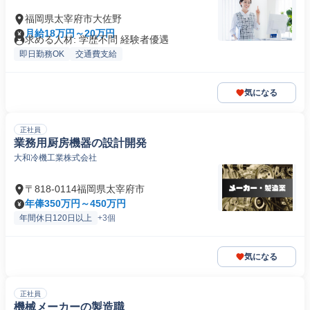
福岡県太宰府市大佐野
月給18万円～20万円
求める人材: 学歴不問 経験者優遇
即日勤務OK
交通費支給
気になる
正社員
業務用厨房機器の設計開発
大和冷機工業株式会社
〒818-0114福岡県太宰府市
年俸350万円～450万円
年間休日120日以上
+3個
気になる
正社員
機械メーカーの製造職