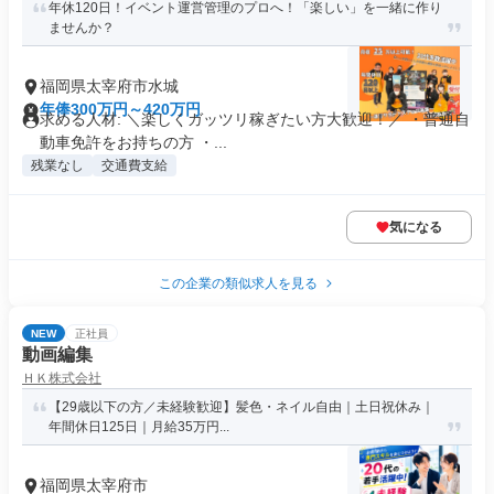
年休120日！イベント運営管理のプロへ！「楽しい」を一緒に作り
ませんか？
福岡県太宰府市水城
年俸300万円～420万円
求める人材: ＼楽しくガッツリ稼ぎたい方大歓迎！／ ・普通自
動車免許をお持ちの方 ・...
残業なし
交通費支給
気になる
この企業の類似求人を見る
NEW
正社員
動画編集
ＨＫ株式会社
【29歳以下の方／未経験歓迎】髪色・ネイル自由｜土日祝休み｜
年間休日125日｜月給35万円...
福岡県太宰府市