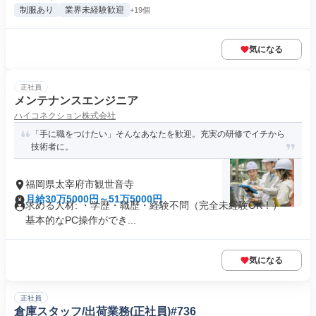
制服あり
業界未経験歓迎
+19個
気になる
正社員
メンテナンスエンジニア
ハイコネクション株式会社
「手に職をつけたい」そんなあなたを歓迎。充実の研修でイチから
技術者に。
福岡県太宰府市観世音寺
月給30万5000円～51万5000円
求める人材: ・学歴・職歴・経験不問（完全未経験OK！） ・
基本的なPC操作ができ...
気になる
正社員
倉庫スタッフ/出荷業務(正社員)#736