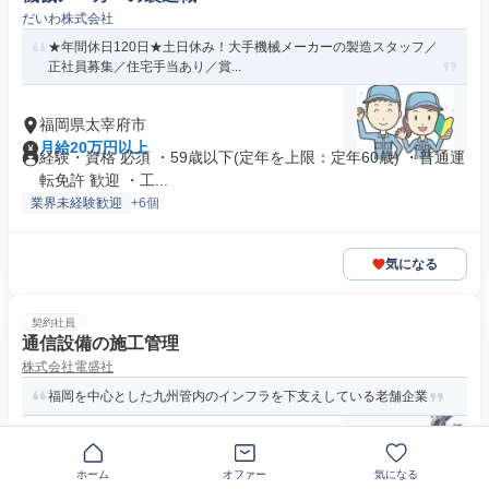
だいわ株式会社
★年間休日120日★土日休み！大手機械メーカーの製造スタッフ／
正社員募集／住宅手当あり／賞...
福岡県太宰府市
月給20万円以上
経験・資格 必須 ・59歳以下(定年を上限：定年60歳) ・普通運
転免許 歓迎 ・工...
業界未経験歓迎
+6個
気になる
契約社員
通信設備の施工管理
株式会社電盛社
福岡を中心とした九州管内のインフラを下支えしている老舗企業
〒818-0131福岡県太宰府市水城
ホーム
オファー
気になる
月給21万円～40万円