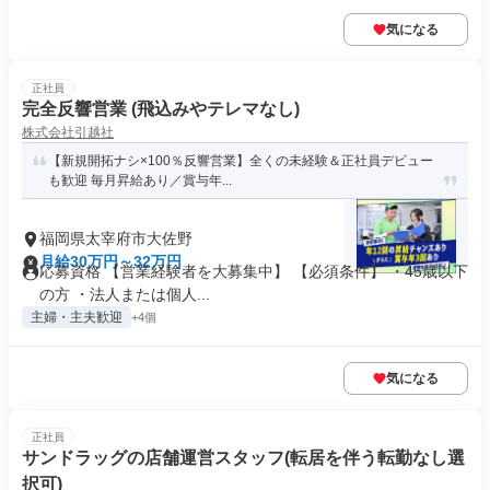
気になる
正社員
完全反響営業 (飛込みやテレマなし)
株式会社引越社
【新規開拓ナシ×100％反響営業】全くの未経験＆正社員デビュー
も歓迎 毎月昇給あり／賞与年...
福岡県太宰府市大佐野
月給30万円～32万円
応募資格 【営業経験者を大募集中】 【必須条件】 ・45歳以下
の方 ・法人または個人...
主婦・主夫歓迎
+4個
気になる
正社員
サンドラッグの店舗運営スタッフ(転居を伴う転勤なし選
択可)