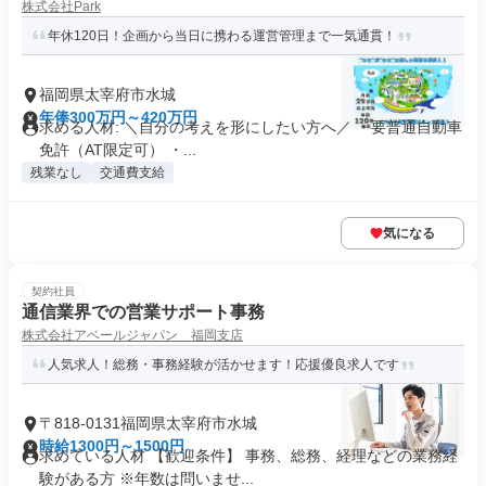
株式会社Park
年休120日！企画から当日に携わる運営管理まで一気通貫！
福岡県太宰府市水城
年俸300万円～420万円
求める人材: ＼自分の考えを形にしたい方へ／ ・要普通自動車
免許（AT限定可） ・...
残業なし
交通費支給
気になる
契約社員
通信業界での営業サポート事務
株式会社アベールジャパン 福岡支店
人気求人！総務・事務経験が活かせます！応援優良求人です
〒818-0131福岡県太宰府市水城
時給1300円～1500円
求めている人材 【歓迎条件】 事務、総務、経理などの業務経
験がある方 ※年数は問いませ...