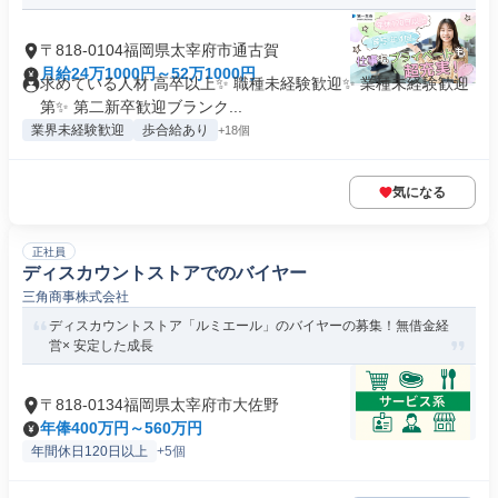
〒818-0104福岡県太宰府市通古賀
月給24万1000円～52万1000円
求めている人材 高卒以上✨ 職種未経験歓迎✨ 業種未経験歓迎
第✨ 第二新卒歓迎ブランク...
業界未経験歓迎
歩合給あり
+18個
気になる
正社員
ディスカウントストアでのバイヤー
三角商事株式会社
ディスカウントストア「ルミエール」のバイヤーの募集！無借金経
営× 安定した成長
〒818-0134福岡県太宰府市大佐野
年俸400万円～560万円
年間休日120日以上
+5個