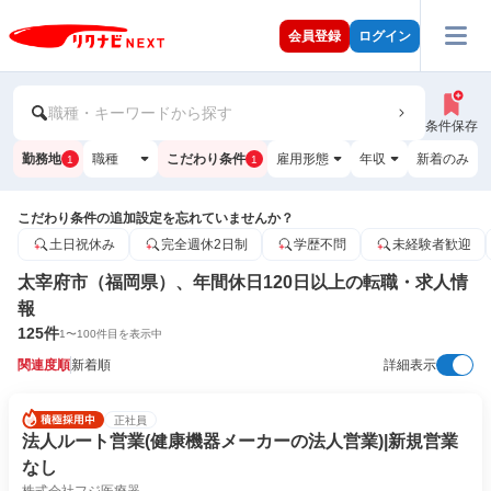
会員登録
ログイン
職種・キーワードから探す
条件保存
勤務地
職種
こだわり条件
雇用形態
年収
新着のみ
1
1
こだわり条件の追加設定を忘れていませんか？
土日祝休み
完全週休2日制
学歴不問
未経験者歓迎
太宰府市（福岡県）、年間休日120日以上の転職・求人情
報
125
件
1
〜
100
件目を表示中
関連度順
新着順
詳細表示
正社員
法人ルート営業(健康機器メーカーの法人営業)|新規営業
なし