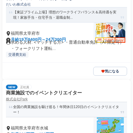
だいわ株式会社
【東証プライム上場】理想のワークライフバランス＆高待遇を実
現！家族手当・住宅手当・退職金制...
福岡県太宰府市
月給19万8400円～24万300円
求める人材: <マッチする方> ・普通自動車免許（AT限定可）
・フォークリフト運転...
交通費支給
気になる
NEW
正社員
商業施設でのイベントクリエイター
株式会社Park
全国の商業施設を駆け巡る！年間休日120日のイベントクリエイタ
ー！
福岡県太宰府市水城