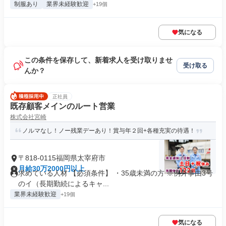
制服あり
業界未経験歓迎
+19個
気になる
この条件を保存して、新着求人を受け取りませ
受け取る
んか？
正社員
既存顧客メインのルート営業
株式会社宮崎
ノルマなし！ノー残業デーあり！賞与年２回+各種充実の待遇！
〒818-0115福岡県太宰府市
月給30万2000円以上
求めている人材 【必須条件】 ・35歳未満の方 ※例外事由3号
のイ（長期勤続によるキャ...
業界未経験歓迎
+19個
気になる