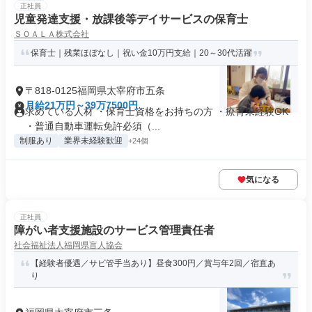
正社員
児童発達支援・放課後等デイサービスの保育士
ＳＯＡＬＡ株式会社
保育士｜残業ほぼなし｜祝い金10万円支給｜20～30代活躍
〒818-0125福岡県太宰府市五条
月給21万円～39万7500円
求めている人材 ・保育士資格をお持ちの方 ・療育未経験OK
・普通自動車運転免許必須（...
制服あり
業界未経験歓迎
+24個
気になる
正社員
障がい者支援施設のサービス管理責任者
社会福祉法人福岡県盲人協会
【経験者優遇／サビ管手当あり】昼食300円／賞与年2回／宿直あ
り