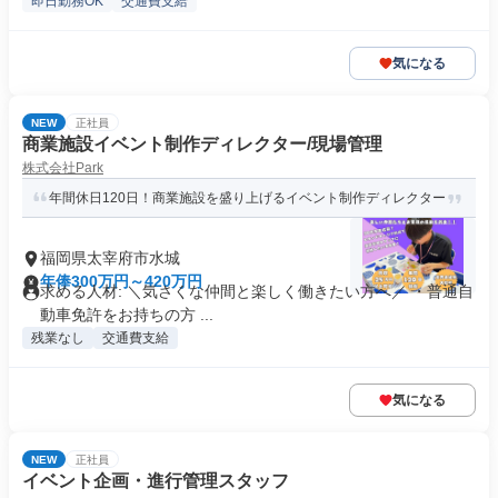
即日勤務OK
交通費支給
気になる
NEW
正社員
商業施設イベント制作ディレクター/現場管理
株式会社Park
年間休日120日！商業施設を盛り上げるイベント制作ディレクター
福岡県太宰府市水城
年俸300万円～420万円
求める人材: ＼気さくな仲間と楽しく働きたい方へ／ ・普通自
動車免許をお持ちの方 ...
残業なし
交通費支給
気になる
NEW
正社員
イベント企画・進行管理スタッフ