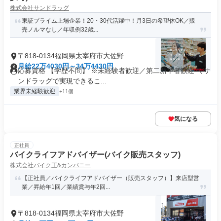
株式会社サンドラッグ
東証プライム上場企業！20・30代活躍中！月3日の希望休OK／販
売ノルマなし／年収例32歳...
〒818-0134福岡県太宰府市大佐野
月給22万4030円～34万4430円
応募資格 【学歴不問】 ※未経験者歓迎／第二新卒者歓迎 ＼サ
ンドラッグで実現できるこ...
業界未経験歓迎
+11個
気になる
正社員
バイクライフアドバイザー(バイク販売スタッフ)
株式会社バイク王&カンパニー
【正社員／バイクライフアドバイザー（販売スタッフ）】来店型営
業／昇給年1回／業績賞与年2回...
〒818-0134福岡県太宰府市大佐野