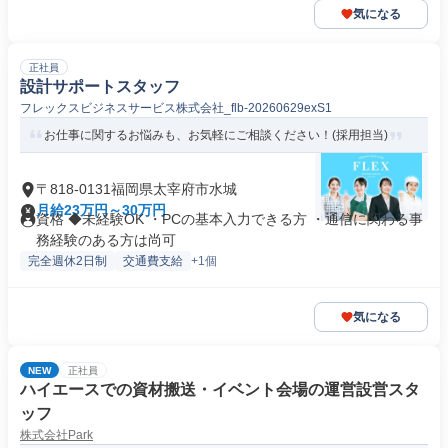
気になる
正社員
設計サポートスタッフ
フレックスビジネスサービス株式会社_flb-20260629exS1
お仕事に関するお悩みも、お気軽にご相談ください！(採用担当)
〒818-0131福岡県太宰府市水城
月給23万円～30万円
資格 ◆未経験OK ・PCの基本入力できる方 ・通信に関わる事
務経験のある方は尚可
完全週休2日制
交通費支給
+1個
気になる
NEW
正社員
ハイエースでの資材搬送・イベント会場の運営設営スタ
ッフ
株式会社Park