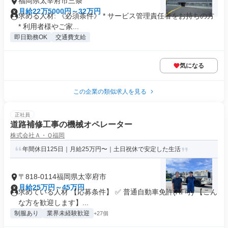
福岡県太宰府市三条
月給22万5000円～32万円
求める人材: 《必須条件》 * サービス管理責任者をお持ちの方
* 利用者様やご家...
即日勤務OK
交通費支給
気になる
この企業の類似求人を見る
正社員
道路補修工事の機械オペレーター
株式会社Ａ・Ｑ福岡
年間休日125日｜月給25万円〜｜土日祝休で安定した生活
〒818-0114福岡県太宰府市
月給25万円～45万円
求めている人材 【応募条件】 ✅ 普通自動車免許(AT可) 【こん
な方を歓迎します】...
制服あり
業界未経験歓迎
+27個