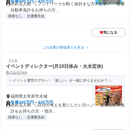
年俸300万円～420万円
求める人材: ＼フットワークが軽く旅好きな方大歓迎／ ・普通
自動車免許をお持ちの方...
残業なし
交通費支給
気になる
この企業の類似求人を見る
正社員
イベントディレクター(月10日休み・火水定休)
株式会社Park
イベント運営のプロへ！「楽しい」を一緒に作りませんか？
福岡県太宰府市水城
年俸300万円～420万円
求める人材: ＼自分の考えを形にしたい方へ／ ・普通自動車免
許をお持ちの方 ・指示...
残業なし
交通費支給