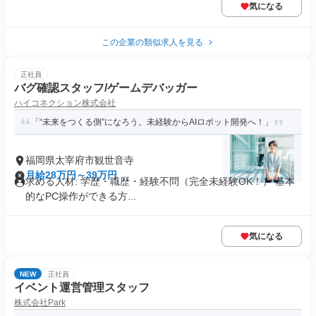
気になる
この企業の類似求人を見る
正社員
バグ確認スタッフ/ゲームデバッガー
ハイコネクション株式会社
「“未来をつくる側”になろう。未経験からAIロボット開発へ！」
福岡県太宰府市観世音寺
月給28万円～39万円
求める人材: 学歴・職歴・経験不問（完全未経験OK！） 基本
的なPC操作ができる方...
気になる
NEW
正社員
イベント運営管理スタッフ
株式会社Park