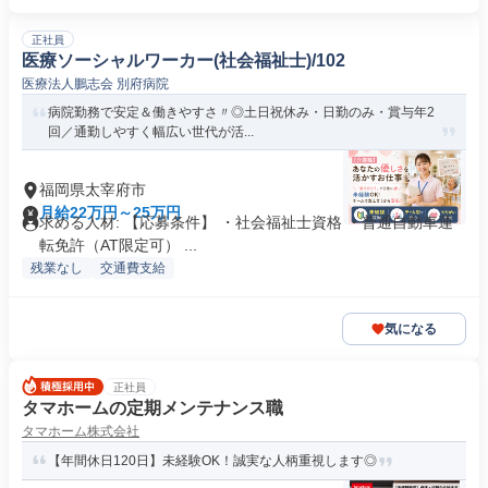
正社員
医療ソーシャルワーカー(社会福祉士)/102
医療法人鵬志会 別府病院
病院勤務で安定＆働きやすさ〃◎土日祝休み・日勤のみ・賞与年2
回／通勤しやすく幅広い世代が活...
福岡県太宰府市
月給22万円～25万円
求める人材: 【応募条件】 ・社会福祉士資格 ・普通自動車運
転免許（AT限定可） ...
残業なし
交通費支給
気になる
正社員
タマホームの定期メンテナンス職
タマホーム株式会社
【年間休日120日】未経験OK！誠実な人柄重視します◎