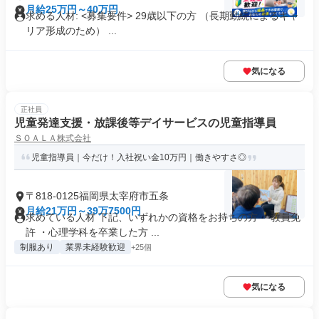
月給25万円～40万円
求める人材: <募集要件> 29歳以下の方 （長期勤続によるキャ
リア形成のため） ...
気になる
正社員
児童発達支援・放課後等デイサービスの児童指導員
ＳＯＡＬＡ株式会社
児童指導員｜今だけ！入社祝い金10万円｜働きやすさ◎
〒818-0125福岡県太宰府市五条
月給21万円～39万7500円
求めている人材 下記、いずれかの資格をお持ちの方 ・教員免
許 ・心理学科を卒業した方 ...
制服あり
業界未経験歓迎
+25個
気になる