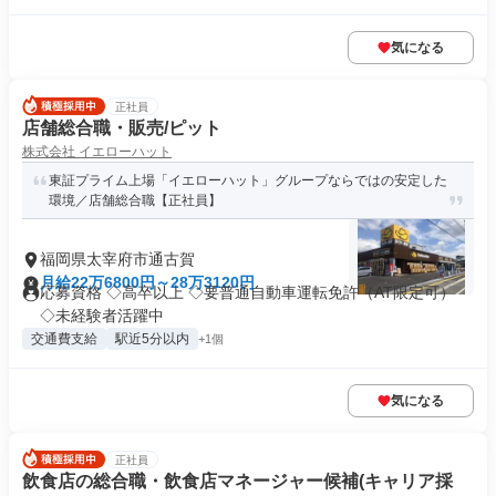
気になる
正社員
店舗総合職・販売/ピット
株式会社 イエローハット
東証プライム上場「イエローハット」グループならではの安定した
環境／店舗総合職【正社員】
福岡県太宰府市通古賀
月給22万6800円～28万3120円
応募資格 ◇高卒以上 ◇要普通自動車運転免許（AT限定可）
◇未経験者活躍中
交通費支給
駅近5分以内
+1個
気になる
正社員
飲食店の総合職・飲食店マネージャー候補(キャリア採