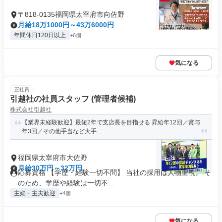
〒818-0135福岡県太宰府市向佐野
月給18万1000円～43万6000円
年間休日120日以上
+6個
気になる
正社員
引越社の社員スタッフ (管理者候補)
株式会社引越社
【業界未経験歓迎】最短2年で支店長を目指せる 昇給年12回／賞与
年3回／その他手当など大手...
福岡県太宰府市大佐野
月給30万円～32万円
応募資格 【学歴・経験一切不問】 当社の採用は人物重視。 そ
のため、学歴や経験は一切不...
主婦・主夫歓迎
+4個
気になる