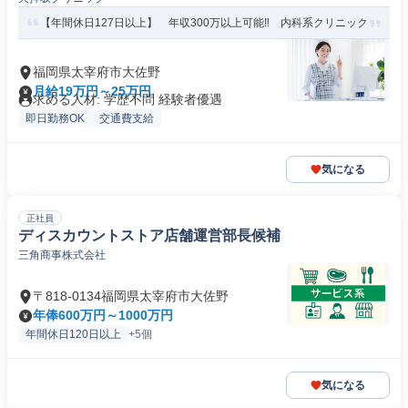
【年間休日127日以上】 年収300万以上可能‼ 内科系クリニック
福岡県太宰府市大佐野
月給19万円～25万円
求める人材: 学歴不問 経験者優遇
即日勤務OK
交通費支給
気になる
正社員
ディスカウントストア店舗運営部長候補
三角商事株式会社
〒818-0134福岡県太宰府市大佐野
年俸600万円～1000万円
年間休日120日以上
+5個
気になる