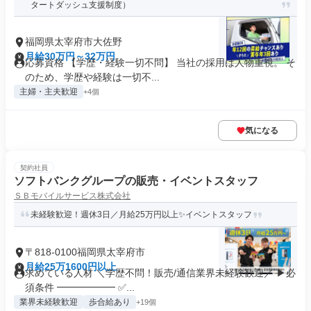
タートダッシュ支援制度）
福岡県太宰府市大佐野
月給30万円～32万円
応募資格 【学歴・経験一切不問】 当社の採用は人物重視。 そ
のため、学歴や経験は一切不...
主婦・主夫歓迎
+4個
気になる
契約社員
ソフトバンクグループの販売・イベントスタッフ
ＳＢモバイルサービス株式会社
未経験歓迎！週休3日／月給25万円以上✨イベントスタッフ
〒818-0100福岡県太宰府市
月給25万1600円以上
求めている人材 ＼学歴不問！販売/通信業界未経験歓迎／ ▶必
須条件 ━━━━━━ ✅...
業界未経験歓迎
歩合給あり
+19個