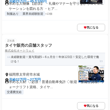
月給23万円～45万100円
求める人物像 【必須】 ・礼儀やマナーを守りながらコミュニ
ケーションを図れる方 ・ヒア...
制服あり
業界未経験歓迎
+13個
気になる
正社員
タイヤ販売の店舗スタッフ
株式会社オートウェイ
未経験歓迎！賞与実績5～6ヵ月分！年休123日！安定した環境で働
ける！
福岡県太宰府市水城
月給22万円～27万円
求める人材: ◇必須：普通自動車免許 ◇歓迎：整備士資格、フ
ォークリフト資格、タイヤ...
交通費支給
気になる