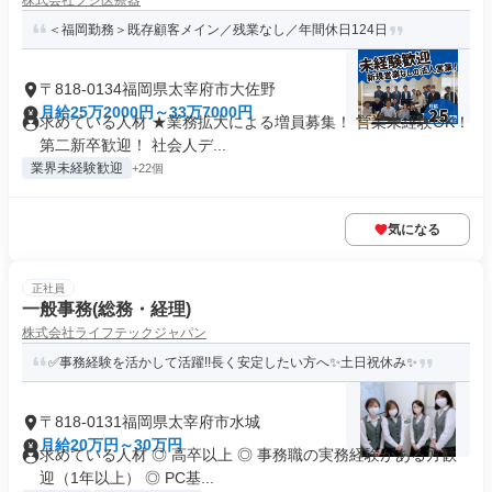
株式会社フジ医療器
＜福岡勤務＞既存顧客メイン／残業なし／年間休日124日
〒818-0134福岡県太宰府市大佐野
月給25万2000円～33万7000円
求めている人材 ★業務拡大による増員募集！ 営業未経験OK！
第二新卒歓迎！ 社会人デ...
業界未経験歓迎
+22個
気になる
正社員
一般事務(総務・経理)
株式会社ライフテックジャパン
✅事務経験を活かして活躍!!長く安定したい方へ✨土日祝休み✨
〒818-0131福岡県太宰府市水城
月給20万円～30万円
求めている人材 ◎ 高卒以上 ◎ 事務職の実務経験がある方歓
迎（1年以上） ◎ PC基...