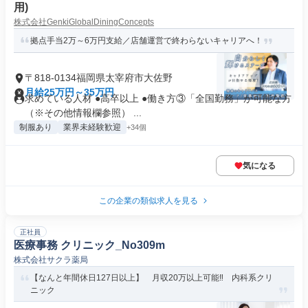
用)
株式会社GenkiGlobalDiningConcepts
拠点手当2万～6万円支給／店舗運営で終わらないキャリアへ！
〒818-0134福岡県太宰府市大佐野
月給25万円～35万円
求めている人材 ●高卒以上 ●働き方③「全国勤務」が可能な方
（※その他情報欄参照） ...
制服あり
業界未経験歓迎
+34個
気になる
この企業の類似求人を見る
正社員
医療事務 クリニック_No309m
株式会社サクラ薬局
【なんと年間休日127日以上】 月収20万以上可能‼ 内科系クリ
ニック