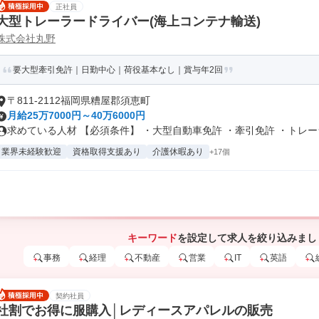
正社員
大型トレーラードライバー(海上コンテナ輸送)
株式会社丸野
要大型牽引免許｜日勤中心｜荷役基本なし｜賞与年2回
〒811-2112福岡県糟屋郡須恵町
月給25万7000円～40万6000円
求めている人材 【必須条件】 ・大型自動車免許 ・牽引免許 ・トレーラ.
業界未経験歓迎
資格取得支援あり
介護休暇あり
+17個
キーワード
を設定して求人を絞り込みまし
事務
経理
不動産
営業
IT
英語
契約社員
社割でお得に服購入│レディースアパレルの販売