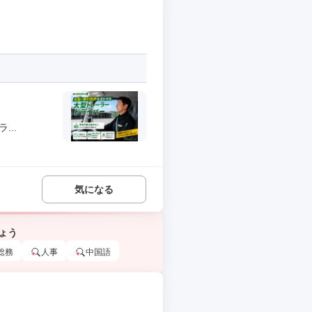
..
気になる
ょう
総務
人事
中国語