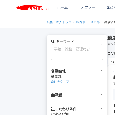
ホーム
オファー
気に
転職・求人トップ
/
福岡県
/
糟屋郡
/
経験者
糟
キーワード
762
こだ
勤務地
糟屋郡
条件をクリア
職種
こだわり条件
経験者歓迎