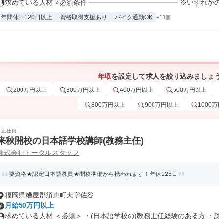
求めている人材 ⭐必須条件 ━━━━━━━━━━━━━ ※いずれかのご
年間休日120日以上
資格取得支援あり
バイク通勤OK
+13個
年収
を設定して求人を絞り込みましょ
200万円以上
300万円以上
400万円以上
500万円以上
800万円以上
900万円以上
1000
正社員
来秋開校の日本語学校講師(教務主任)
株式会社トータルスタッフ
要資格★認定日本語教員★開校準備から携われます！年休125日
福岡県糟屋郡須恵町大字佐谷
月給50万円以上
求めている人材 ＜必須＞ ・(日本語学校の)教務主任経験のある方 ・認.