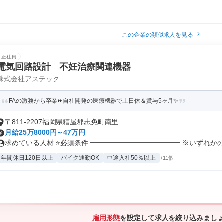
この企業の類似求人を見る
正社員
電気回路設計 不妊治療関連機器
株式会社アステック
FAの激務から卒業⏩自社開発の医療機器で土日休＆賞与5ヶ月✨
〒811-2207福岡県糟屋郡志免町南里
月給25万8000円～47万円
求めている人材 ⭐必須条件 ━━━━━━━━━━━━━ ※いずれかのご
年間休日120日以上
バイク通勤OK
中途入社50％以上
+11個
雇用形態
を設定して求人を絞り込みまし