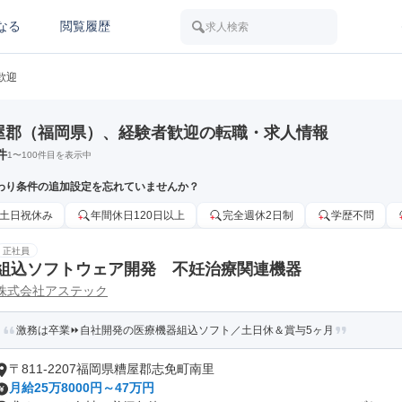
なる
閲覧履歴
求人検索
歓迎
屋郡（福岡県）、経験者歓迎の転職・求人情報
件
1
〜
100
件目を表示中
わり条件の追加設定を忘れていませんか？
土日祝休み
年間休日120日以上
完全週休2日制
学歴不問
正社員
組込ソフトウェア開発 不妊治療関連機器
株式会社アステック
激務は卒業⏩自社開発の医療機器組込ソフト／土日休＆賞与5ヶ月
〒811-2207福岡県糟屋郡志免町南里
月給25万8000円～47万円