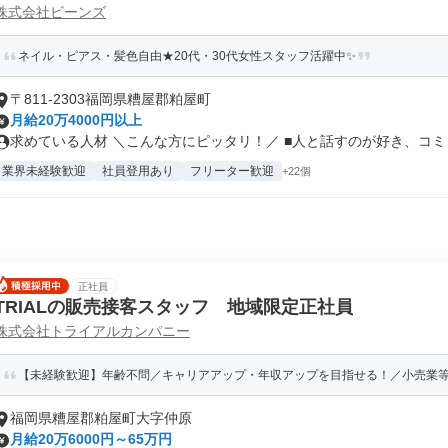
株式会社ビーンズ
ネイル・ピアス・髪色自由★20代・30代女性スタッフ活躍中✨
〒811-2303福岡県糟屋郡粕屋町
月給20万4000円以上
求めている人材 ＼こんな方にピッタリ！／ ■人と話すのが好き、コミュ.
業界未経験歓迎
社員登用あり
フリーター歓迎
+22個
正社員
TRIALの販売接客スタッフ 地域限定正社員
株式会社トライアルカンパニー
【未経験歓迎】年齢不問／キャリアアップ・年収アップを目指せる！／小売業等の
福岡県糟屋郡粕屋町大字仲原
月給20万6000円～65万円