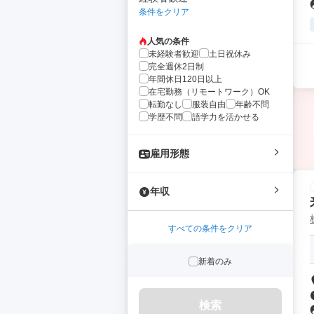
条件をクリア
人気の条件
未経験者歓迎
土日祝休み
完全週休2日制
年間休日120日以上
在宅勤務（リモートワーク）OK
転勤なし
服装自由
年齢不問
学歴不問
語学力を活かせる
雇用形態
年収
すべての条件をクリア
新着のみ
検索