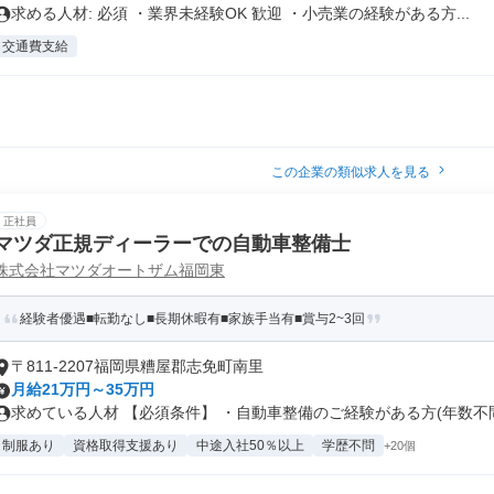
求める人材: 必須 ・業界未経験OK 歓迎 ・小売業の経験がある方...
交通費支給
この企業の類似求人を見る
正社員
マツダ正規ディーラーでの自動車整備士
株式会社マツダオートザム福岡東
経験者優遇■転勤なし■長期休暇有■家族手当有■賞与2~3回
〒811-2207福岡県糟屋郡志免町南里
月給21万円～35万円
求めている人材 【必須条件】 ・自動車整備のご経験がある方(年数不問)
制服あり
資格取得支援あり
中途入社50％以上
学歴不問
+20個