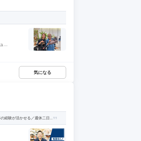
..
気になる
経験が活かせる／週休二日...