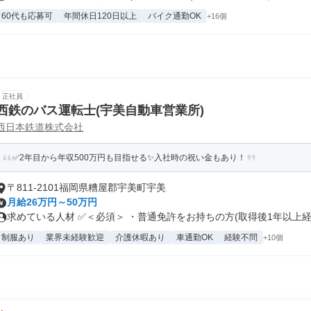
60代も応募可
年間休日120日以上
バイク通勤OK
+16個
正社員
西鉄のバス運転士(宇美自動車営業所)
西日本鉄道株式会社
✅2年目から年収500万円も目指せる✨入社時の祝い金もあり！
〒811-2101福岡県糟屋郡宇美町宇美
月給26万円～50万円
求めている人材 ✅＜必須＞ ・普通免許をお持ちの方(取得後1年以上経過
制服あり
業界未経験歓迎
介護休暇あり
車通勤OK
経験不問
+10個