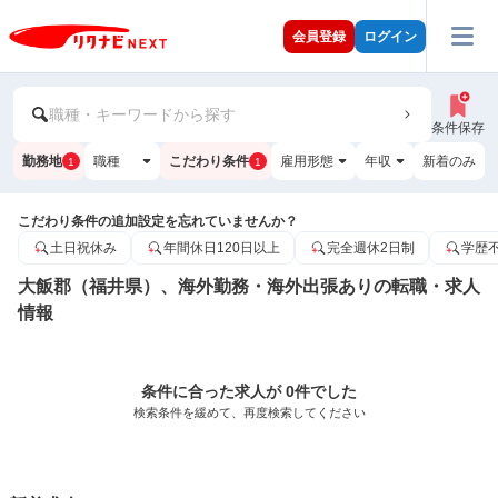
会員登録
ログイン
職種・キーワードから探す
条件保存
勤務地
職種
こだわり条件
雇用形態
年収
新着のみ
1
1
こだわり条件の追加設定を忘れていませんか？
土日祝休み
年間休日120日以上
完全週休2日制
学歴
大飯郡（福井県）、海外勤務・海外出張ありの転職・求人
情報
条件に合った求人が 0件でした
検索条件を緩めて、再度検索してください