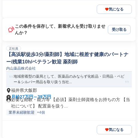
気になる
この条件を保存して、新着求人を受け取りませ
受け取る
んか？
正社員
【高浜駅徒歩3分/薬剤師】地域に根差す健康のパートナ
ー/残業10h/ベテラン歓迎 薬剤師
内山薬品株式会社
地域密着型の薬局として、医薬品のみならず化粧品・日用品・ベビ
ー＆シルバー用品を取り扱う当社...
福井県大飯郡
月給27万円～39万円
必要な経験・能力等 【必須】薬剤士師資格をお持ちの方 【当
社について】 配置薬を扱う...
業界未経験歓迎
+4個
気になる