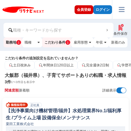
会員登録
ログイン
職種・キーワードから探す
条件保存
勤務地
職種
こだわり条件
雇用形態
年収
新着のみ
1
1
こだわり条件の追加設定を忘れていませんか？
土日祝休み
年間休日120日以上
完全週休2日制
学歴
大飯郡（福井県）、子育てサポートありの転職・求人情報
3
件
1
〜
3
件目を表示中
関連度順
新着順
詳細表示
正社員
【洗浄事業向け機材管理/福井】水処理業界No.1/福利厚
生 /プライム上場 設備保全/メンテナンス
栗田工業株式会社