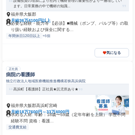
設備投資の増加により社内で機材管理の重要性がより一層増してい
ます。日常業務の中で機材の知識...
福井県大飯郡
月給36万4100円以上
必要な経験・能力等 【必須】■機械（ポンプ、バルブ等）の取
り扱い経験および保全に関する...
年間休日120日以上
+6個
気になる
正社員
病院の看護師
独立行政法人地域医療機能推進機構若狭高浜病院
高浜町【看護師】正社員★託児所あり★
福井県大飯郡高浜町宮崎
月給18万7600円～33万4000円
求める人材: 年齢：18歳〜59歳（定年年齢を上限） 学歴不問
経験不問 資格：看護...
交通費支給