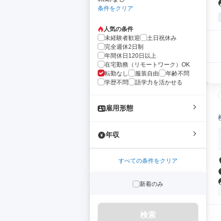
条件をクリア
人気の条件
未経験者歓迎
土日祝休み
完全週休2日制
年間休日120日以上
在宅勤務（リモートワーク）OK
転勤なし
服装自由
年齢不問
学歴不問
語学力を活かせる
雇用形態
年収
すべての条件をクリア
新着のみ
検索