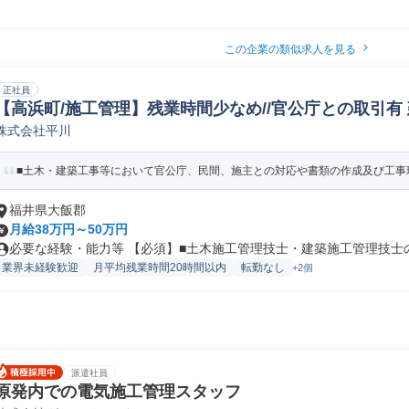
この企業の類似求人を見る
正社員
【高浜町/施工管理】残業時間少なめ//官公庁との取引有
株式会社平川
■土木・建築工事等において官公庁、民間、施主との対応や書類の作成及び工事現
福井県大飯郡
月給38万円～50万円
必要な経験・能力等 【必須】■土木施工管理技士・建築施工管理技士のい
業界未経験歓迎
月平均残業時間20時間以内
転勤なし
+2個
派遣社員
原発内での電気施工管理スタッフ