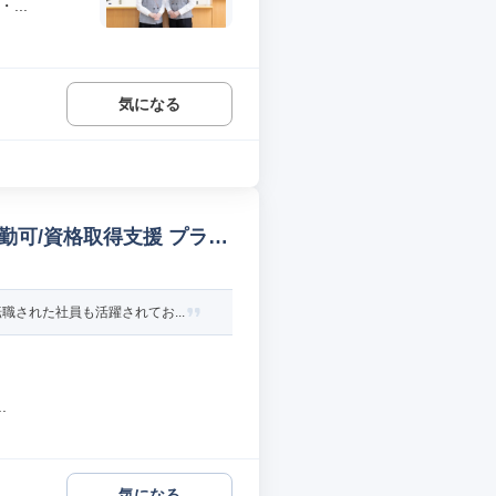
...
気になる
勤可/資格取得支援 プラン
された社員も活躍されてお...
.
気になる