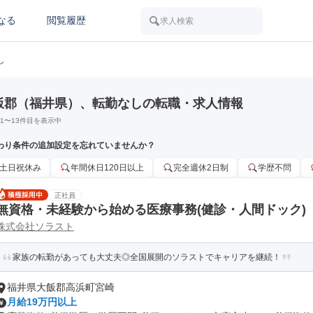
なる
閲覧履歴
求人検索
し
飯郡（福井県）、転勤なしの転職・求人情報
1
〜
13
件目を表示中
わり条件の追加設定を忘れていませんか？
土日祝休み
年間休日120日以上
完全週休2日制
学歴不問
正社員
無資格・未経験から始める医療事務(健診・人間ドック)
株式会社ソラスト
家族の転勤があっても大丈夫◎全国展開のソラストでキャリアを継続！
福井県大飯郡高浜町宮崎
月給19万円以上