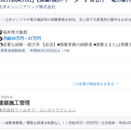
太洋エンジニアリング株式会社
地質調査
公共インフラや電力施設等の測量業務を担当。主に原子力発電所の案件をお任せし
福井県大飯郡
月給30万円～37万円
必要な経験・能力等 【必須】■測量実務の経験者 ■測量士または測量士補
業界未経験歓迎
年間休日120日以上
+5個
この企業の類似求人を見る
派遣社員
建築施工管理
株式会社ウィルオブ・コンストラクション
経験者募集／通勤も快適＆転勤なし！／月給35万～55万円／土日祝休・年休12