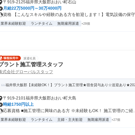
〒919-2125福井県大飯郡おおい町石山
月給22万5000円～30万4000円
資格 【こんなスキルや経験のある方を歓迎します！】電気設備の保守お
業界未経験歓迎
ランチタイム
無期雇用派遣
+28個
派遣社員
プラント施工管理スタッフ
株式会社グローバルスタッフ
福井県大飯郡【未経験OK！】プラント施工管理★宿舎貸与あり☆送迎あり★20
〒919-2101福井県大飯郡おおい町大島
時給1750円以上
応募資格 ■施工管理に興味のある方 ※未経験もOK！ 施工管理のご経..
業界未経験歓迎
ランチタイム
主婦・主夫歓迎
無期雇用派遣
+27個