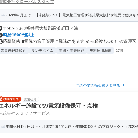
株式会社グローバルスタッフ
2026年7月まで！【未経験OK！】電気施工管理★福井県大飯郡★地元で働きキ
〒919-2362福井県大飯郡高浜町田ノ浦
時給1900円以上
応募資格 ■電気の施工管理に興味のある方 ※未経験もOK！ ≪管理区..
業界未経験歓迎
ランチタイム
主婦・主夫歓迎
無期雇用派遣
+27個
この企業の類似求人を見る
派遣社員
エネルギー施設での電気設備保守・点検
株式会社スタッフサービス
年間休日125日以上・月残業10時間以内・年間80,000件のプロジェクト（202