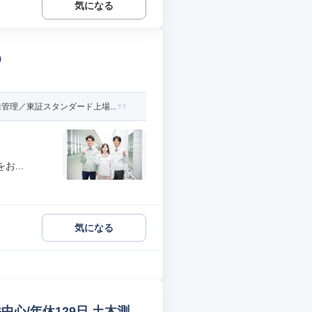
気になる
9
理／東証スタンダード上場...
...
気になる
心/年休129日 土木測量/