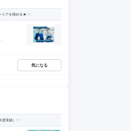
ャリアを積める★
.
気になる
3年度実績）