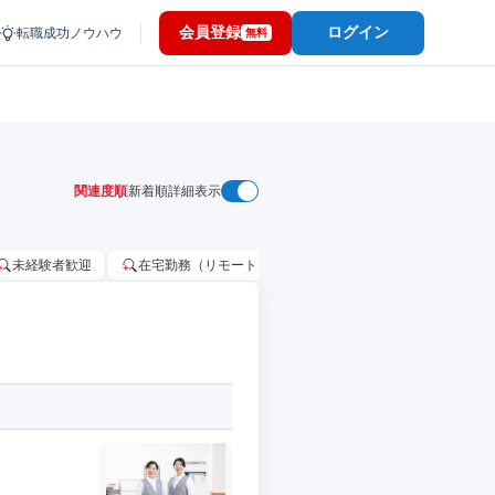
会員登録
ログイン
転職成功ノウハウ
無料
関連度順
新着順
詳細表示
未経験者歓迎
在宅勤務（リモートワーク）OK
家賃補助・住宅手当