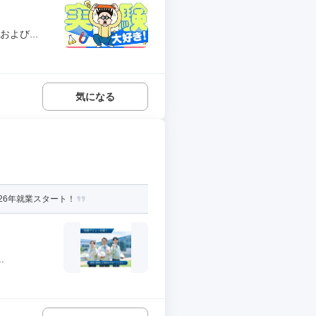
よび...
気になる
26年就業スタート！
.