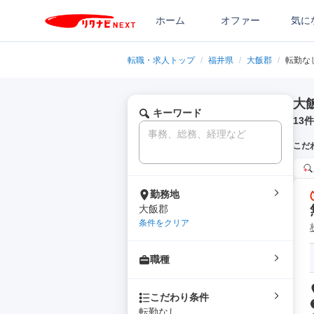
ホーム
オファー
気に
転職・求人トップ
/
福井県
/
大飯郡
/
転勤な
大
キーワード
13
件
こだ
勤務地
大飯郡
条件をクリア
職種
こだわり条件
転勤なし