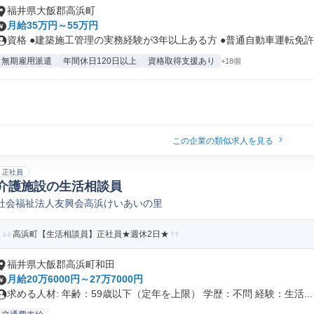
福井県大飯郡高浜町
月給35万円～55万円
資格 ●建築施工管理の実務経験が3年以上ある方 ●普通自動車運転免許を
無期雇用派遣
年間休日120日以上
資格取得支援あり
+18個
この企業の類似求人を見る
正社員
介護施設の生活相談員
社会福祉法人友興会高浜けいあいの里
高浜町【生活相談員】正社員★週休2日★
福井県大飯郡高浜町和田
月給20万6000円～27万7000円
求める人材: 年齢：59歳以下（定年を上限） 学歴：不問 経験：生活...