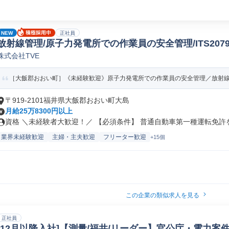
NEW
正社員
放射線管理/原子力発電所での作業員の安全管理/ITS207
株式会社TVE
［大飯郡おおい町］《未経験歓迎》原子力発電所での作業員の安全管理／放射線管
〒919-2101福井県大飯郡おおい町大島
月給25万8300円以上
資格 ＼未経験者大歓迎！／ 【必須条件】 普通自動車第一種運転免許をお
業界未経験歓迎
主婦・主夫歓迎
フリーター歓迎
+15個
この企業の類似求人を見る
正社員
[12月以降入社]【測量/福井/リーダー】官公庁・電力案件中