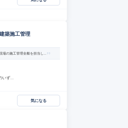
 建築施工管理
場の施工管理全般を担当し...
ず...
気になる