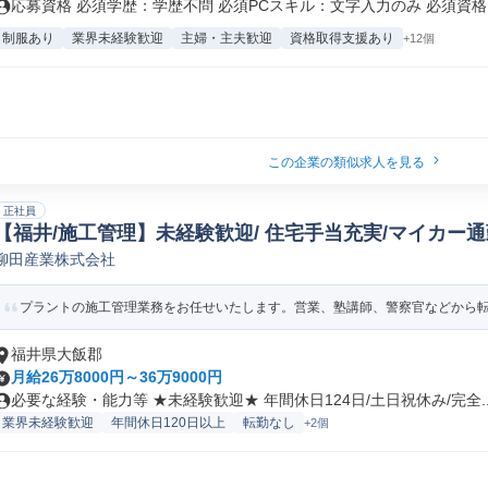
応募資格 必須学歴：学歴不問 必須PCスキル：文字入力のみ 必須資格・
制服あり
業界未経験歓迎
主婦・主夫歓迎
資格取得支援あり
+12個
この企業の類似求人を見る
正社員
【福井/施工管理】未経験歓迎/ 住宅手当充実/マイカー通
柳田産業株式会社
ト施工管理
プラントの施工管理業務をお任せいたします。営業、塾講師、警察官などから転職
福井県大飯郡
月給26万8000円～36万9000円
必要な経験・能力等 ★未経験歓迎★ 年間休日124日/土日祝休み/完全..
業界未経験歓迎
年間休日120日以上
転勤なし
+2個