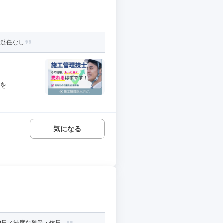
身赴任なし
...
気になる
日／過度な残業・休日...