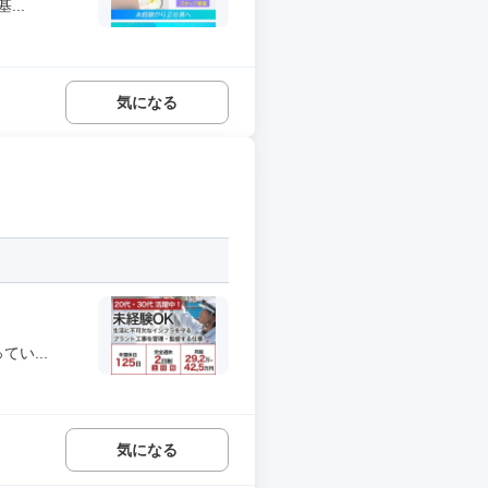
..
気になる
い...
気になる