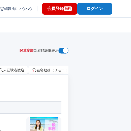
会員登録
ログイン
転職成功ノウハウ
無料
関連度順
新着順
詳細表示
未経験者歓迎
在宅勤務（リモートワーク）OK
家賃補助・住宅手当