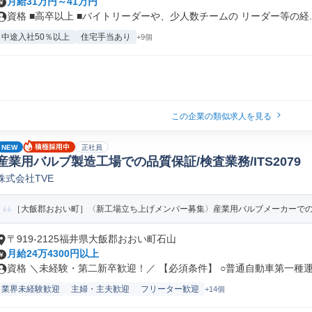
月給31万円～41万円
資格 ■高卒以上 ■バイトリーダーや、少人数チームの リーダー等の経..
中途入社50％以上
住宅手当あり
+9個
この企業の類似求人を見る
NEW
正社員
産業用バルブ製造工場での品質保証/検査業務/ITS2079
株式会社TVE
［大飯郡おおい町］〈新工場立ち上げメンバー募集〉産業用バルブメーカーでの品
〒919-2125福井県大飯郡おおい町石山
月給24万4300円以上
資格 ＼未経験・第二新卒歓迎！／ 【必須条件】 ○普通自動車第一種運.
業界未経験歓迎
主婦・主夫歓迎
フリーター歓迎
+14個