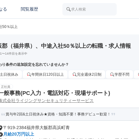
なる
閲覧履歴
求人検索
社50％以上
飯郡（福井県）、中途入社50％以上の転職・求人情報
1
〜
14
件目を表示中
わり条件の追加設定を忘れていませんか？
土日祝休み
年間休日120日以上
完全週休2日制
学歴不問
正社員
一般事務(PC入力・電話対応・現場サポート)
株式会社ライジングサンセキュリティーサービス
賞与年2回&土日祝休み★資格・知識不要！事務デビュー歓迎！
〒919-2384福井県大飯郡高浜町青
月給20万円以上