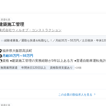
派遣社員
建築施工管理
株式会社ウィルオブ・コンストラクション
経験者募集／通勤も快適＆転勤なし！／月給35万～55万円／土日祝休・年休12
福井県大飯郡高浜町
月給35万円～55万円
資格 ●建築施工管理の実務経験が3年以上ある方 ●普通自動車運転免許を
無期雇用派遣
年間休日120日以上
資格取得支援あり
+18個
この企業の類似求人を見る
派遣社員