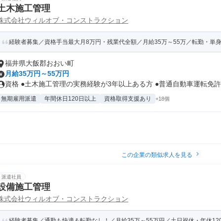
土木施工管理
株式会社ウィルオブ・コンストラクション
経験者募集／資格手当最大月8万円・残業代全額／月給35万～55万／転勤・単
福井県大飯郡おおい町
月給35万円～55万円
資格 ●土木施工管理の実務経験が3年以上ある方 ●普通自動車運転免許を
無期雇用派遣
年間休日120日以上
資格取得支援あり
+18個
この企業の類似求人を見る
派遣社員
設備施工管理
株式会社ウィルオブ・コンストラクション
経験者募集／通勤も快適＆転勤なし！／月給35万～55万円／土日祝休・年休120