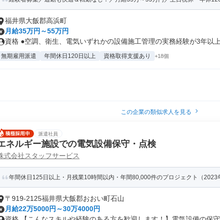
福井県大飯郡高浜町
月給35万円～55万円
資格 ●空調、衛生、電気いずれかの設備施工管理の実務経験が3年以上あ
無期雇用派遣
年間休日120日以上
資格取得支援あり
+18個
この企業の類似求人を見る
派遣社員
エネルギー施設での電気設備保守・点検
株式会社スタッフサービス
年間休日125日以上・月残業10時間以内・年間80,000件のプロジェクト（202
〒919-2125福井県大飯郡おおい町石山
月給22万5000円～30万4000円
資格 【こんなスキルや経験のある方を歓迎します！】電気設備の保守お