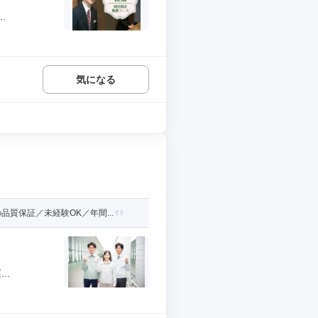
.
気になる
質保証／未経験OK／年間...
..