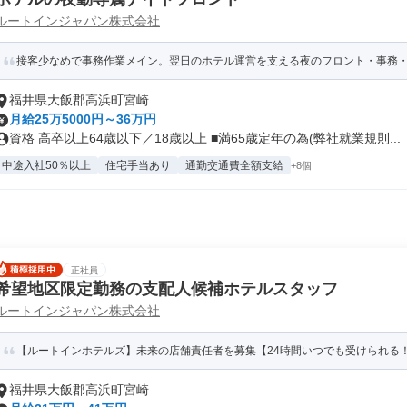
ルートインジャパン株式会社
接客少なめで事務作業メイン。翌日のホテル運営を支える夜のフロント・事務
福井県大飯郡高浜町宮崎
月給25万5000円～36万円
資格 高卒以上64歳以下／18歳以上 ■満65歳定年の為(弊社就業規則...
中途入社50％以上
住宅手当あり
通勤交通費全額支給
+8個
正社員
希望地区限定勤務の支配人候補ホテルスタッフ
ルートインジャパン株式会社
【ルートインホテルズ】未来の店舗責任者を募集【24時間いつでも受けられる！
福井県大飯郡高浜町宮崎