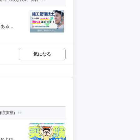
る...
気になる
3年度実績）
よび...