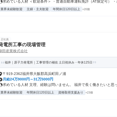
求めている人材 ＜歓迎条件＞ ・普通自動車運転免許（AT限定可） ・基.
業界未経験歓迎
主婦・主夫歓迎
年間休日120日以上
+20個
正社員
発電所工事の現場管理
柳田産業株式会社
福井｜原子力発電所｜工事管理の補佐 土日祝休み・年休125日
〒919-2362福井県大飯郡高浜町田ノ浦
月給24万9000円～31万5000円
求めている人材 文理、経験は問いません。 福井で長く働きたいと思って
業界未経験歓迎
年間休日120日以上
資格取得支援あり
+23個