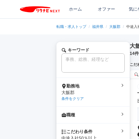
ホーム
オファー
気に
転職・求人トップ
/
福井県
/
大飯郡
/
中途入
大
キーワード
14
件
こだ
勤務地
大飯郡
条件をクリア
職種
こだわり条件
中途入社50％以上