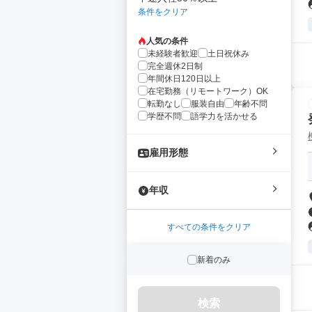
条件をクリア
人気の条件
未経験者歓迎
土日祝休み
完全週休2日制
年間休日120日以上
在宅勤務（リモートワーク）OK
転勤なし
服装自由
年齢不問
学歴不問
語学力を活かせる
雇用形態
年収
すべての条件をクリア
新着のみ
検索