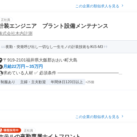
この企業の類似求人を見る
正社員
計装エンジニア プラント設備メンテナンス
株式会社木内計測
夜勤・突発呼び出し一切なし一生モノの計装技術を/KiS-M3
〒919-2101福井県大飯郡おおい町大島
月給22万円～35万円
求めている人材 ✅ 必須条件 ────────────────────...
制服あり
主婦・主夫歓迎
年間休日120日以上
+25個
この企業の類似求人を見る
正社員
ホテルの夜勤専属ナイトフロント