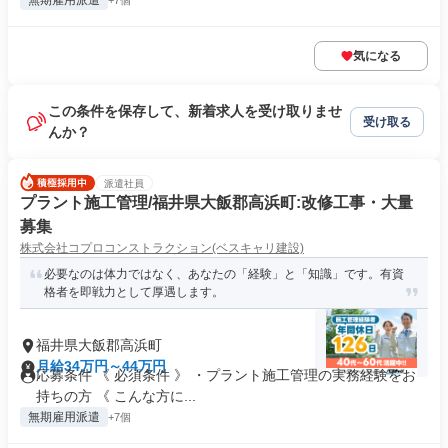
無期雇用派遣
+7個
気になる
この条件を保存して、新着求人を受け取りませ
受け取る
んか？
派遣社員
プラント施工管理/福井県大飯郡高浜町:改修工事・大量
募集
株式会社コプロコンストラクション(ベスキャリ建設)
必要なのは体力ではなく、あなたの「経験」と「知識」です。有資
格者を即戦力として厚遇します。
福井県大飯郡高浜町
月給34万円～44万円
応募条件 《 必須条件 》 ・プラント施工管理の実務経験をお
持ちの方 《 こんな方に...
無期雇用派遣
+7個