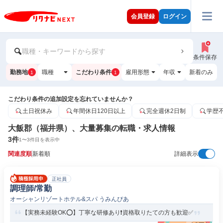
会員登録
ログイン
職種・キーワードから探す
条件保存
勤務地
職種
こだわり条件
雇用形態
年収
新着のみ
1
1
こだわり条件の追加設定を忘れていませんか？
土日祝休み
年間休日120日以上
完全週休2日制
学歴
大飯郡（福井県）、大量募集の転職・求人情報
3
件
1
〜
3
件目を表示中
関連度順
新着順
詳細表示
正社員
調理師/常勤
オーシャンリゾートホテル&スパ うみんぴあ
【実務未経験OK⭕️】丁寧な研修あり❗️資格取りたての方も歓迎✅️