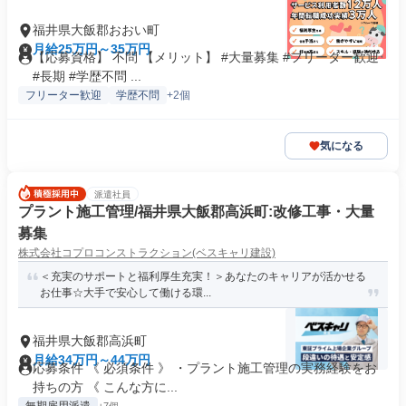
福井県大飯郡おおい町
月給25万円～35万円
【応募資格】 不問 【メリット】 #大量募集 #フリーター歓迎
#長期 #学歴不問 ...
フリーター歓迎
学歴不問
+2個
気になる
派遣社員
プラント施工管理/福井県大飯郡高浜町:改修工事・大量
募集
株式会社コプロコンストラクション(ベスキャリ建設)
＜充実のサポートと福利厚生充実！＞あなたのキャリアが活かせる
お仕事☆大手で安心して働ける環...
福井県大飯郡高浜町
月給34万円～44万円
応募条件 《 必須条件 》 ・プラント施工管理の実務経験をお
持ちの方 《 こんな方に...