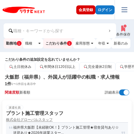
会員登録
ログイン
職種・キーワードから探す
条件保存
勤務地
職種
こだわり条件
雇用形態
年収
新着のみ
1
1
こだわり条件の追加設定を忘れていませんか？
土日祝休み
年間休日120日以上
完全週休2日制
学歴
大飯郡（福井県）、外国人が活躍中の転職・求人情報
1
件
1
〜
1
件目を表示中
関連度順
新着順
詳細表示
派遣社員
プラント施工管理スタッフ
株式会社グローバルスタッフ
福井県大飯郡【未経験OK！】プラント施工管理★宿舎貸与あり☆
送迎あり★2026年就業スター...