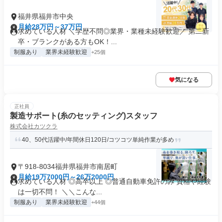
福井県福井市中央
月給28万円～37万円
求めている人材 ＼学歴不問◎業界・業種未経験歓迎／ 第二新
卒・ブランクがある方もOK！...
制服あり
業界未経験歓迎
+25個
気になる
正社員
製造サポート(糸のセッティング)スタッフ
株式会社カツクラ
40、50代活躍中/年間休日120日/コツコツ単純作業が多め
〒918-8034福井県福井市南居町
月給19万7000円～26万2000円
求めている人材 ◎高卒以上 ◎普通自動車免許のみ 資格や経験
は一切不問！ ＼＼こんな...
制服あり
業界未経験歓迎
+44個