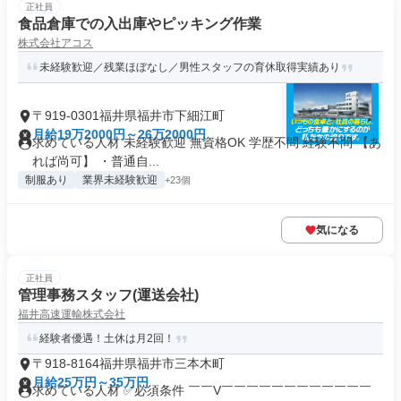
正社員
食品倉庫での入出庫やピッキング作業
株式会社アコス
未経験歓迎／残業ほぼなし／男性スタッフの育休取得実績あり
〒919-0301福井県福井市下細江町
月給19万2000円～26万2000円
求めている人材 未経験歓迎 無資格OK 学歴不問 経験不問 【あ
れば尚可】 ・普通自...
制服あり
業界未経験歓迎
+23個
気になる
正社員
管理事務スタッフ(運送会社)
福井高速運輸株式会社
経験者優遇！土休は月2回！
〒918-8164福井県福井市三本木町
月給25万円～35万円
求めている人材 ✅必須条件 ￣￣V￣￣￣￣￣￣￣￣￣￣￣￣