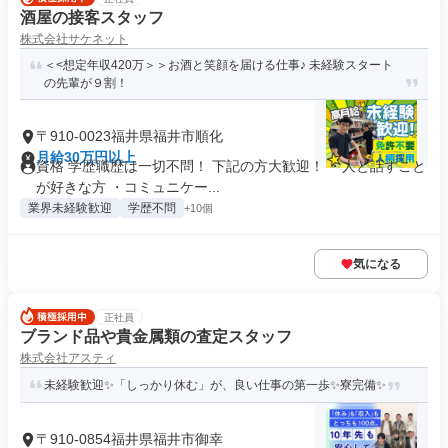
酒屋の接客スタッフ
株式会社サケネット
＜<想定年収420万＞＞お酒と笑顔を届ける仕事♪ 未経験スタート
の先輩が９割！
〒910-0023福井県福井市順化
月給30万円以上
資格 学歴職歴は一切不問！ 下記の方大歓迎！ ・人と話すこと
が好きな方 ・コミュニケー...
業界未経験歓迎
学歴不問
+10個
気になる
正社員
ブランド品や貴金属類の査定スタッフ
株式会社アスティ
未経験歓迎✨「しっかり休む」が、良い仕事の第一歩✨寮完備✨
〒910-0854福井県福井市御幸