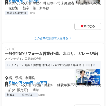
月給20万円～40万円
求めている人材 学歴不問 経験不問 未経験者・異業種からの転
職歓迎！ 新卒・第二新卒歓...
業界未経験歓迎
+12個
気になる
この企業の類似求人を見る
正社員
一般住宅のリフォーム営業(外壁、水回り、ガレージ等)
メゾンデザイン工房株式会社
リフォーム好調！男性育休推奨＆パパ世代活躍！年間休日115日
福井県福井市開発
月給27万7200円～38万円
求めている人材 <資格・経験> ・経験年数不問 ・普通自動車免
許(AT限定可) ・簡単...
制服あり
歩合給あり
+31個