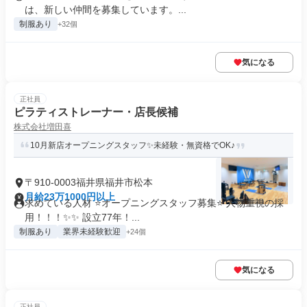
は、新しい仲間を募集しています。...
制服あり
+32個
気になる
正社員
ピラティストレーナー・店長候補
株式会社増田喜
10月新店オープニングスタッフ✨未経験・無資格でOK♪
〒910-0003福井県福井市松本
月給23万1000円以上
求めている人材 ⭐オープニングスタッフ募集⭐ 人物重視の採
用！！！✨✨ 設立77年！...
制服あり
業界未経験歓迎
+24個
気になる
正社員