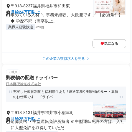
〒918-8237福井県福井市和田東
月給24万円以上
求めている人材 ＼ 事務未経験、大歓迎です ／ 【必須条件】
◆ 学歴不問（高卒以上...
業界未経験歓迎
+20個
気になる
この企業の類似求人を見る
正社員
郵便物の配送ドライバー
日本郵便輸送株式会社
充実した教育制度と福利厚生あり / 運送業務や郵便物のルート集荷
のお仕事です！ ドライバ...
〒918-8131福井県福井市小稲津町
月給25万円以上
応募資格 ・中型運転免許所持者 ※中型運転免許の方は、入社
に大型免許を取得していただ...