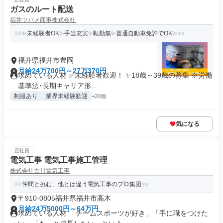
ガスのルート配送
福井ツバメ商事株式会社
✨未経験者OK✨手当充実✨転勤無✨普通自動車免許でOK✨
福井県福井市豊岡
月給24万700円～27万370円
求めている人材 ✅未経験者歓迎！ ✨18歳～39歳の募集 ※労働
基準法･長期キャリア形...
制服あり
業界未経験歓迎
+20個
気になる
正社員
電気工事 電気工事施工管理
株式会社古川電気工事
仲間と挑む、他とは違う電気工事のプロ集団
〒910-0805福井県福井市高木
月給24万5000円～64万円
求めている人材 「チームスポーツが好き」「手に職をつけた