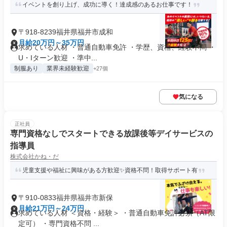
イベントを創り上げ、成功に導く！達成感のあるお仕事です！
〒918-8239福井県福井市成和
月給20万円～35万円
求めている人材 ・普通自動車免許 ・学歴、資格、経験不問 ・
U・Iターン歓迎 ・準中...
制服あり
業界未経験歓迎
+27個
気になる
正社員
専門資格なしでスタートできる放課後等デイサービスの
指導員
株式会社かね・だ
児童支援や福祉に興味がある方歓迎✨️資格不問！取得サポート有
〒910-0833福井県福井市新保
月給21万円～24万円
求めている人材 ＜資格・経験＞ ・普通自動車免許必須（AT限
定可） ・専門資格不問 ...