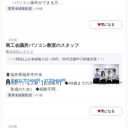
・パソコン操作ができる方 ...
業界未経験歓迎
+18個
気になる
正社員
商工会議所パソコン教室のスタッフ
株式会社ミライフ
✨9割以上が未経験入社✨20代・30代活躍中◎研修充実！
福井県福井市中央
月給21万7400円～27万9400円
求めている人材 【必須条件】 ◆49歳までの方 （長期キャリア
形成のため） ◆経験不問...
業界未経験歓迎
+27個
気になる
正社員