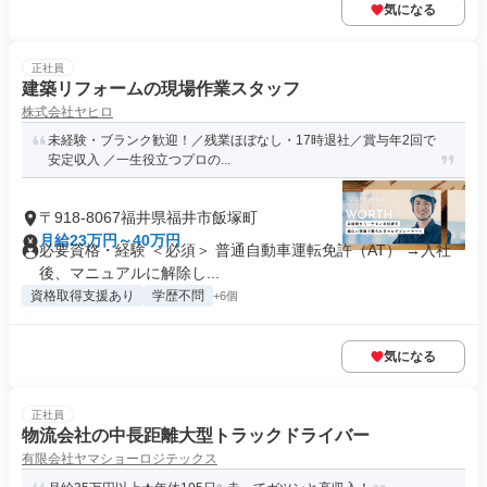
気になる
正社員
建築リフォームの現場作業スタッフ
株式会社ヤヒロ
未経験・ブランク歓迎！／残業ほぼなし・17時退社／賞与年2回で
安定収入 ／一生役立つプロの...
〒918-8067福井県福井市飯塚町
月給23万円～40万円
必要資格・経験 ＜必須＞ 普通自動車運転免許（AT） →入社
後、マニュアルに解除し...
資格取得支援あり
学歴不問
+6個
気になる
正社員
物流会社の中長距離大型トラックドライバー
有限会社ヤマショーロジテックス