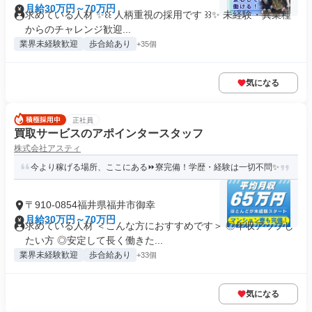
月給30万円～70万円
求めている人材 ✨꒰꒰ 人柄重視の採用です ꒱꒱✨ 未経験・異業種
からのチャレンジ歓迎...
業界未経験歓迎
歩合給あり
+35個
気になる
正社員
買取サービスのアポインタースタッフ
株式会社アスティ
今より稼げる場所、ここにある⏩寮完備！学歴・経験は一切不問✨
〒910-0854福井県福井市御幸
月給30万円～70万円
求めている人材 ＜こんな方におすすめです＞ ◎年収アップし
たい方 ◎安定して長く働きた...
業界未経験歓迎
歩合給あり
+33個
気になる