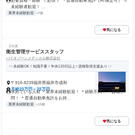
必要資格・経験 《 必須 》 ・普通自動車免許（AT限定可） →
未経験者歓迎！ ...
業界未経験歓迎
+7個
気になる
正社員
衛生管理サービススタッフ
バイオゾーンメディカル株式会社
未経験OK！知識不要！年休120日以上✨資格取得支援あり
〒918-8239福井県福井市成和
月給25万円～35万円
求めている人材 ＊業界未経験歓迎！ ＊経験不問！ ＊資格不
問！ ＊普通自動車免許をお持...
業界未経験歓迎
+15個
気になる