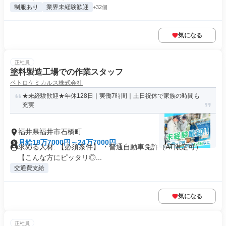
制服あり
業界未経験歓迎
+32個
気になる
正社員
塗料製造工場での作業スタッフ
ペトロケミカルス株式会社
★未経験歓迎★年休128日｜実働7時間｜土日祝休で家族の時間も
充実
福井県福井市石橋町
月給18万7000円～24万7000円
求める人材: 【必須条件】 ・普通自動車免許（AT限定可）
【こんな方にピッタリ◎...
交通費支給
気になる
正社員