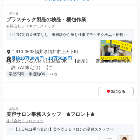
正社員
プラスチック製品の検品・梱包作業
有限会社ヲザキプラスチック
17時定時＆残業なし！未経験から座り仕事でモクモク検品・梱包
〒910-3633福井県福井市上天下町
月給18万8000円～19万5000円
求めている人材 ◎未経験OK！ 【必須】 ・普通自動車運転免
許（AT限定可） 【こ...
学歴不問
車通勤OK
+14個
気になる
正社員
美容サロン事務スタッフ ❀フロント❀
株式会社アフロディテ
【土日祝は手当支給♪】美を支えるサロンの受付スタッフ