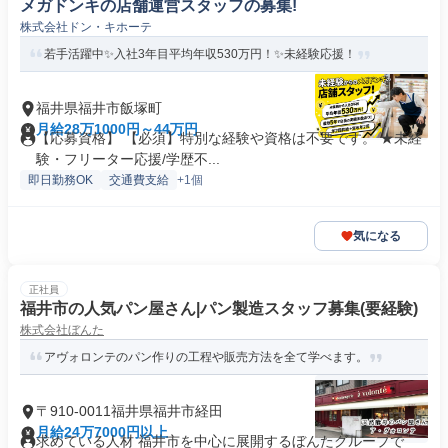
メガドンキの店舗運営スタッフの募集!
株式会社ドン・キホーテ
若手活躍中✨入社3年目平均年収530万円！✨未経験応援！
福井県福井市飯塚町
月給28万1000円～44万円
【応募資格】 【必須】特別な経験や資格は不要です。 ★未経
験・フリーター応援/学歴不...
即日勤務OK
交通費支給
+1個
気になる
正社員
福井市の人気パン屋さん|パン製造スタッフ募集(要経験)
株式会社ぼんた
アヴォロンテのパン作りの工程や販売方法を全て学べます。
〒910-0011福井県福井市経田
月給24万7000円以上
求めている人材 福井市を中心に展開するぼんたグループで