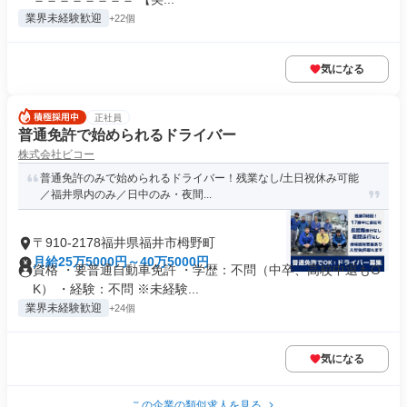
業界未経験歓迎
+22個
気になる
正社員
普通免許で始められるドライバー
株式会社ビコー
普通免許のみで始められるドライバー！残業なし/土日祝休み可能
／福井県内のみ／日中のみ・夜間...
〒910-2178福井県福井市栂野町
月給25万5000円～40万5000円
資格 ・要普通自動車免許 ・学歴：不問（中卒、高校中退もO
K） ・経験：不問 ※未経験...
業界未経験歓迎
+24個
気になる
この企業の類似求人を見る