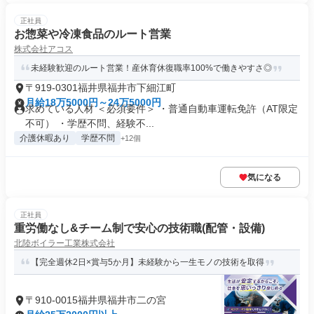
正社員
お惣菜や冷凍食品のルート営業
株式会社アコス
未経験歓迎のルート営業！産休育休復職率100%で働きやすさ◎
〒919-0301福井県福井市下細江町
月給18万5000円～24万5000円
求めている人材 ＜必須要件＞ ・普通自動車運転免許（AT限定
不可） ・学歴不問、経験不...
介護休暇あり
学歴不問
+12個
気になる
正社員
重労働なし&チーム制で安心の技術職(配管・設備)
北陸ボイラー工業株式会社
【完全週休2日×賞与5か月】未経験から一生モノの技術を取得
〒910-0015福井県福井市二の宮