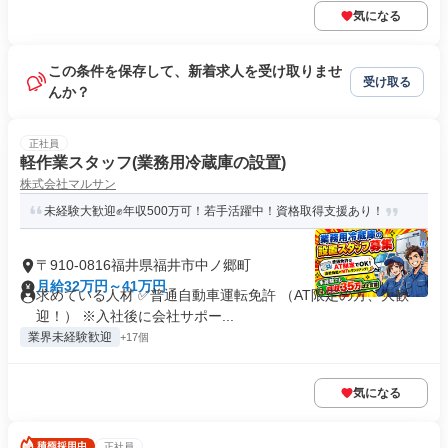
気になる
この条件を保存して、新着求人を受け取りませ
受け取る
んか？
正社員
軽作業スタッフ(業務用冷蔵庫の設置)
株式会社マルサン
未経験大歓迎✊年収500万可！若手活躍中！資格取得支援あり！
〒910-0816福井県福井市中ノ郷町
月給32万円～41万円
求めている人材 ✅普通自動車運転免許 （AT限定の方、大歓
迎！） ※入社後に会社サポー...
業界未経験歓迎
+17個
気になる
正社員