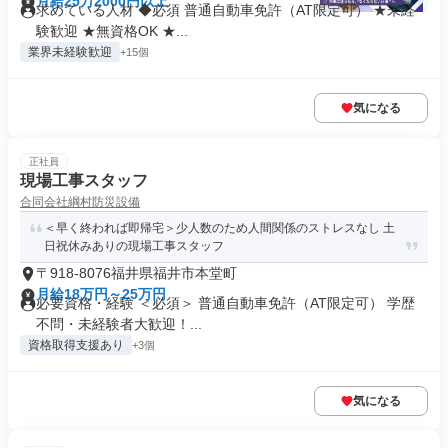
月給25万2000円以上
求めている人材 ◆必須 普通自動車免許（AT限定可） ★未経
験歓迎 ★無資格OK ★...
業界未経験歓迎
+15個
気になる
正社員
現場工事スタッフ
合同会社綱村防災設備
＜早く終われば即帰宅＞少人数のため人間関係のストレスなし 土
日祝休みありの現場工事スタッフ
〒918-8076福井県福井市本堂町
月給18万円～25万円
必要資格・経験 ＜必須＞ 普通自動車免許（AT限定可） 学歴
不問・未経験者大歓迎！...
資格取得支援あり
+3個
気になる