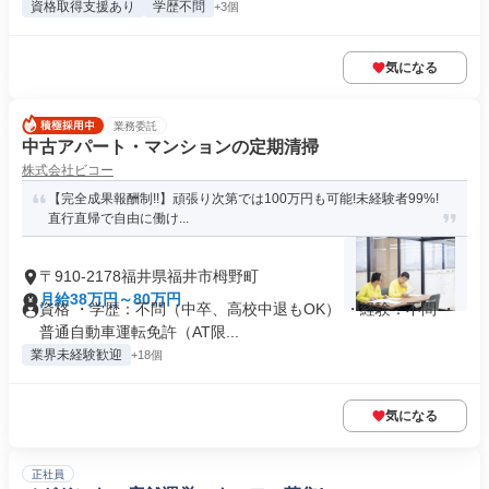
資格取得支援あり
学歴不問
+3個
気になる
業務委託
中古アパート・マンションの定期清掃
株式会社ビコー
【完全成果報酬制!!】頑張り次第では100万円も可能!未経験者99%!
直行直帰で自由に働け...
〒910-2178福井県福井市栂野町
月給38万円～80万円
資格 ・学歴：不問（中卒、高校中退もOK） ・経験：不問 ・
普通自動車運転免許（AT限...
業界未経験歓迎
+18個
気になる
正社員