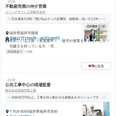
正社員
不動産売買の仲介営業
メゾンデザイン工房株式会社
完全週休2日制！飛び込みナシの反響型、経験無～浅い方もOK！
福井県福井市開発
月給27万7200円～38万7200円
求めている人材 ＜歓迎要件＞ ・販売や接客をされていた方 ・
宅建士を持っている方 ・売...
歩合給あり
+30個
気になる
正社員
公共工事中心の現場監督
株式会社田端塗装工業
月給40万円以上。工事を自ら動かせる裁量あるポジションです。
〒918-8055福井県福井市若杉