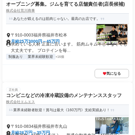
オープニング募集。ジムを育てる店舗責任者(店長候補)
株式会社荒川商事
あなたが鍛えるのは筋肉じゃない。最高のお店です。
〒910-0003福井県福井市松本
月給25万3000円～45万円
求めている人材 正直に言います。 筋肉ムキムキじゃなくても
大丈夫です。 プロテインを毎...
制服あり
業界未経験歓迎
+16個
気になる
正社員
コンビニなどの冷凍冷蔵設備のメンテナンススタッフ
株式会社エムエス
業界未経験者歓迎！賞与は最大《160万円》支給実績あり！
〒910-0834福井県福井市丸山
月給26万円～35万円