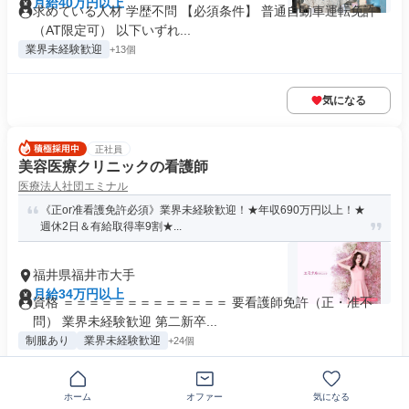
月給40万円以上
求めている人材 学歴不問 【必須条件】 普通自動車運転免許
（AT限定可） 以下いずれ...
業界未経験歓迎
+13個
気になる
正社員
美容医療クリニックの看護師
医療法人社団エミナル
《正or准看護免許必須》業界未経験歓迎！★年収690万円以上！★
週休2日＆有給取得率9割★...
福井県福井市大手
月給34万円以上
資格 ＝＝＝＝＝＝＝＝＝＝＝＝＝ 要看護師免許（正・准不
問） 業界未経験歓迎 第二新卒...
制服あり
業界未経験歓迎
+24個
気になる
ホーム
オファー
気になる