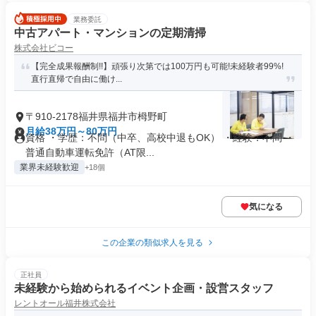
業務委託
中古アパート・マンションの定期清掃
株式会社ビコー
【完全成果報酬制!!】頑張り次第では100万円も可能!未経験者99%!
直行直帰で自由に働け...
〒910-2178福井県福井市栂野町
月給38万円～80万円
資格 ・学歴：不問（中卒、高校中退もOK） ・経験：不問 ・
普通自動車運転免許（AT限...
業界未経験歓迎
+18個
気になる
この企業の類似求人を見る
正社員
未経験から始められるイベント企画・設営スタッフ
レントオール福井株式会社