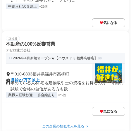
い」「もっと成長したい」という...
中途入社50％以上
+22個
気になる
正社員
不動産の100%反響営業
デゼロ株式会社
2026年4月新規オープン★【ハウスドゥ 福井高柳店】
〒910-0803福井県福井市高柳町
月給27万円以上
求めている人材 宅地建物取引士の資格をお持ちの方 ＊今回の
試験で合格の自信がある方も歓...
業界未経験歓迎
歩合給あり
+25個
気になる
この企業の類似求人を見る