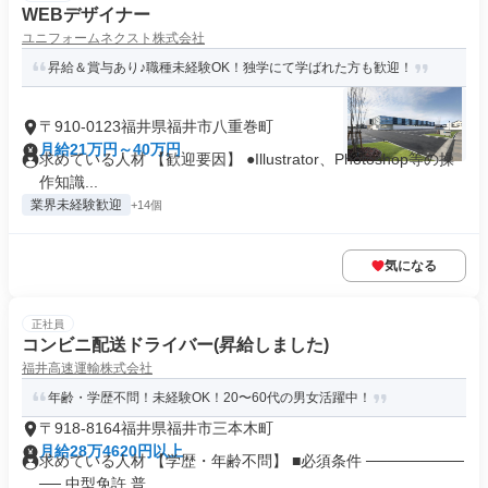
WEBデザイナー
ユニフォームネクスト株式会社
昇給＆賞与あり♪職種未経験OK！独学にて学ばれた方も歓迎！
〒910-0123福井県福井市八重巻町
月給21万円～40万円
求めている人材 【歓迎要因】 ●Illustrator、Photoshop等の操
作知識...
業界未経験歓迎
+14個
気になる
正社員
コンビニ配送ドライバー(昇給しました)
福井高速運輸株式会社
年齢・学歴不問！未経験OK！20〜60代の男⼥活躍中！
〒918-8164福井県福井市三本木町
月給28万4620円以上
求めている人材 【学歴・年齢不問】 ■必須条件 ─────────
── 中型免許 普...