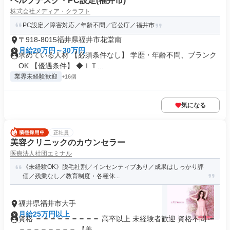
ヘルプデスク・PC設定(福井市)
株式会社メディア・クラフト
PC設定／障害対応／年齢不問／官公庁／福井市
〒918-8015福井県福井市花堂南
月給20万円～30万円
求めている人材 【必須条件なし】 学歴・年齢不問、ブランク
OK 【優遇条件】 ◆ＩＴ...
業界未経験歓迎
+16個
気になる
正社員
美容クリニックのカウンセラー
医療法人社団エミナル
《未経験OK》脱毛社割／インセンティブあり／成果はしっかり評
価／残業なし／教育制度・各種休...
福井県福井市大手
月給25万円以上
資格 ＝＝＝＝＝＝＝＝＝ 高卒以上 未経験者歓迎 資格不問 ＝
＝＝＝＝＝＝＝＝ 【美...