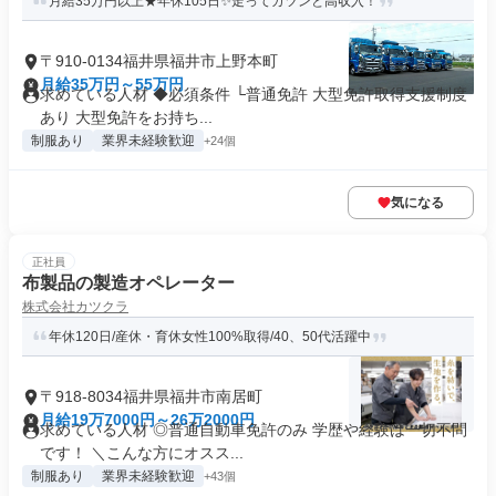
月給35万円以上★年休105日✨走ってガツンと高収入！
〒910-0134福井県福井市上野本町
月給35万円～55万円
求めている人材 ◆必須条件 └普通免許 大型免許取得支援制度
あり 大型免許をお持ち...
制服あり
業界未経験歓迎
+24個
気になる
正社員
布製品の製造オペレーター
株式会社カツクラ
年休120日/産休・育休女性100%取得/40、50代活躍中
〒918-8034福井県福井市南居町
月給19万7000円～26万2000円
求めている人材 ◎普通自動車免許のみ 学歴や経験は一切不問
です！ ＼こんな方にオスス...
制服あり
業界未経験歓迎
+43個