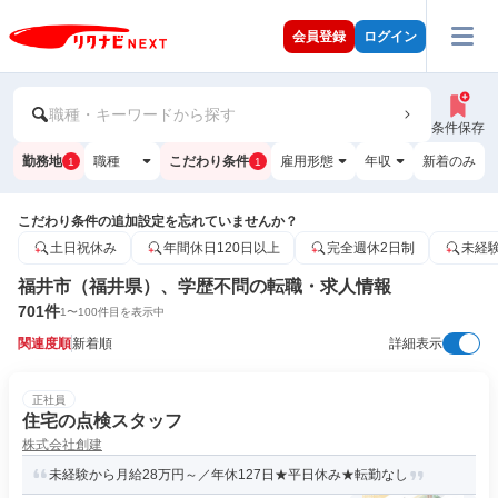
会員登録
ログイン
職種・キーワードから探す
条件保存
勤務地
職種
こだわり条件
雇用形態
年収
新着のみ
1
1
こだわり条件の追加設定を忘れていませんか？
土日祝休み
年間休日120日以上
完全週休2日制
未経
福井市（福井県）、学歴不問の転職・求人情報
701
件
1
〜
100
件目を表示中
関連度順
新着順
詳細表示
正社員
住宅の点検スタッフ
株式会社創建
未経験から月給28万円～／年休127日★平日休み★転勤なし