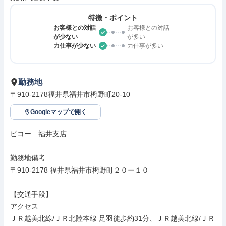
特徴・ポイント
お客様との対話
お客様との対話
が少ない
が多い
力仕事が少ない
力仕事が多い
勤務地
〒910-2178福井県福井市栂野町20-10
Googleマップで開く
ビコー　福井支店

勤務地備考

〒910-2178 福井県福井市栂野町２０ー１０

【交通手段】

アクセス

ＪＲ越美北線/ＪＲ北陸本線 足羽徒歩約31分、ＪＲ越美北線/ＪＲ