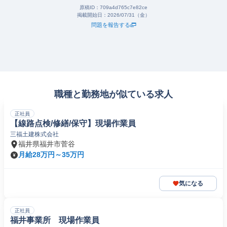
原稿ID：
709a4d765c7e82ce
掲載開始日：
2026/07/31（金）
問題を報告する
職種と勤務地が似ている求人
正社員
【線路点検/修繕/保守】現場作業員
三福土建株式会社
福井県福井市菅谷
月給28万円～35万円
気になる
正社員
福井事業所 現場作業員