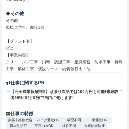
その他
その他

職場見学可、面接1回

【ブランド名】

ビコー

【事業内容】

クリーニング工事・消毒・調湿工事・産廃業務・防水工事・特殊
工事・解体工事・仮設リース・内装張替え・他
仕事に関するPR
【完全成果報酬制!!】頑張り次第では100万円も可能!未経験
者99%!直行直帰で自由に働けます!
仕事の特徴
業界未経験歓迎
バイク通勤OK
学歴不問
車通勤OK
職場見学可
平日のみOK
経験不問
未経験者歓迎