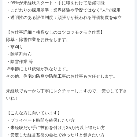
・99%が未経験スタート：手に職を付けて活躍可能

・こだわりの採用基準：業界経験や学歴ではなく"人"で採用

・透明性のある評価制度：頑張りが報われる評価制度を確立

【お仕事詳細＊接客なしのコツコツモクモク作業】

除草・除雪作業をお任せします。

・草刈り

・除草剤散布

・除雪作業 等

※季節により依頼が異なります。

その他、住宅の防臭や防菌工事のお仕事もお任せします。

未経験でも一から丁寧にレクチャーしますので、 安心して下さ
いね！

【こんな方に向いています】

・プライベート時間を確保したい方

・未経験だが手に技術を付け月35万円以上得たい方

・安定した経営基盤の会社でゆったりと働きたい方
