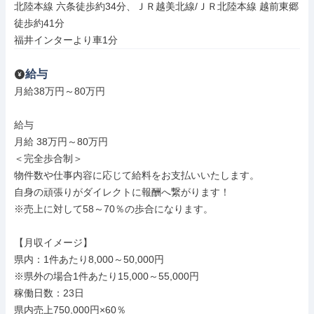
北陸本線 六条徒歩約34分、ＪＲ越美北線/ＪＲ北陸本線 越前東郷
徒歩約41分

福井インターより車1分
給与
月給38万円～80万円

給与

月給 38万円～80万円

＜完全歩合制＞

物件数や仕事内容に応じて給料をお支払いいたします。

自身の頑張りがダイレクトに報酬へ繋がります！

※売上に対して58～70％の歩合になります。

【月収イメージ】

県内：1件あたり8,000～50,000円

※県外の場合1件あたり15,000～55,000円

稼働日数：23日

県内売上750,000円×60％
