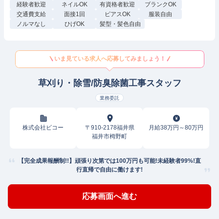
経験者歓迎
ネイルOK
有資格者歓迎
ブランクOK
交通費支給
面接1回
ピアスOK
服装自由
ノルマなし
ひげOK
髪型・髪色自由
いま見ている求人へ応募してみましょう！
草刈り・除雪/防臭除菌工事スタッフ
業務委託
株式会社ビコー
〒910-2178福井県
月給38万円～80万円
福井市栂野町
【完全成果報酬制!!】頑張り次第では100万円も可能!未経験者99%!直
行直帰で自由に働けます!
応募画面へ進む