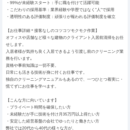
・99%が未経験スタート：手に職を付けて活躍可能

・こだわりの採用基準：業界経験や学歴ではなく"人"で採用

・透明性のある評価制度：頑張りが報われる評価制度を確立

【お仕事詳細＊接客なしのコツコツモクモク作業】

オフィスや店舗など様々な建物のクライアント入居前清掃をお任
せします。

入居者様が気持ち良く入居できるよう引渡し前のクリーニング業
務を行います｡

資格や事前知識は一切不要。

日常にも活きる技術が身に付くお仕事です。

独自のクリーニングマニュアルもあるので、一つひとつ着実に・
慌てずにお仕事を学べます。

【こんな方に向いています】

・プライベート時間を確保したい方

・未経験だが手に技術を付け月35万円以上得たい方

・安定した経営基盤の会社でゆったりと働きたい方

弊社では20代から40代の様々な方が、
