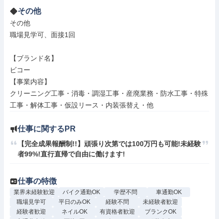
その他
その他

職場見学可、面接1回

【ブランド名】

ビコー

【事業内容】

クリーニング工事・消毒・調湿工事・産廃業務・防水工事・特殊
工事・解体工事・仮設リース・内装張替え・他
仕事に関するPR
【完全成果報酬制!!】頑張り次第では100万円も可能!未経験
者99%!直行直帰で自由に働けます!
仕事の特徴
業界未経験歓迎
バイク通勤OK
学歴不問
車通勤OK
職場見学可
平日のみOK
経験不問
未経験者歓迎
経験者歓迎
ネイルOK
有資格者歓迎
ブランクOK