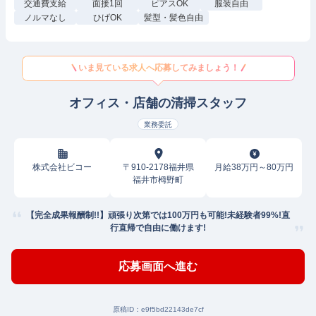
交通費支給
面接1回
ピアスOK
服装自由
ノルマなし
ひげOK
髪型・髪色自由
いま見ている求人へ応募してみましょう！
オフィス・店舗の清掃スタッフ
業務委託
株式会社ビコー
〒910-2178福井県
月給38万円～80万円
福井市栂野町
【完全成果報酬制!!】頑張り次第では100万円も可能!未経験者99%!直
行直帰で自由に働けます!
応募画面へ進む
原稿ID：
e9f5bd22143de7cf