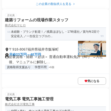
この企業の類似求人を見る
正社員
建築リフォームの現場作業スタッフ
株式会社ヤヒロ
未経験・ブランク歓迎！／残業ほぼなし・17時退社／賞与年2回で
安定収入 ／一生役立つプロの...
〒918-8067福井県福井市飯塚町
月給23万円～40万円
必要資格・経験 ＜必須＞ 普通自動車運転免許（AT） →入社
後、マニュアルに解除し...
資格取得支援あり
学歴不問
+6個
気になる
正社員
電気工事 電気工事施工管理
株式会社古川電気工事