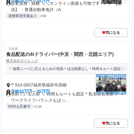
月給20万円～35万円
必要資格・経験 ＼＼オンライン面接も可能です！／／ 【必
須】 ・普通自動車免許（A...
資格取得支援あり
+6個
気になる
正社員
食品配送の4tドライバー(中京・関西・北陸エリア)
株式会社ダイレック
顧客ニーズに応えるための増員＊ほぼ残業なし＊時間＆ルート固定
〒910-0837福井県福井市高柳
月給33万円～35万円
求めている人材 ＼ 時間もルートも固定＊私生活も充実 ／ ＋
ワークライフバランスもばっ...
60代も応募可
+21個
気になる