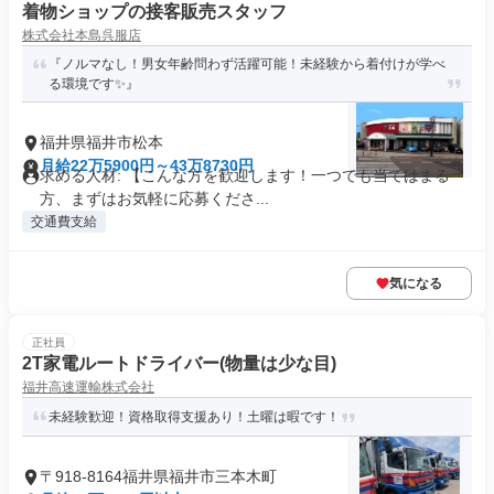
着物ショップの接客販売スタッフ
株式会社本島呉服店
『ノルマなし！男女年齢問わず活躍可能！未経験から着付けが学べ
る環境です✨』
福井県福井市松本
月給22万5900円～43万8730円
求める人材: 【こんな方を歓迎します！一つでも当てはまる
方、まずはお気軽に応募くださ...
交通費支給
気になる
正社員
2T家電ルートドライバー(物量は少な目)
福井高速運輸株式会社
未経験歓迎！資格取得支援あり！土曜は暇です！
〒918-8164福井県福井市三本木町