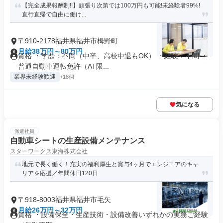
【完全成果報酬制!!】頑張り次第では100万円も可能!未経験者99%!
直行直帰で自由に働け...
〒910-2178福井県福井市栂野町
月給38万円～80万円
資格 ・学歴：不問（中卒、高校中退もOK） ・経験：不問 ・
普通自動車運転免許（AT限...
業界未経験歓迎
+18個
気になる
派遣社員
自動車シートの生産設備メンテナンス
スターワークス東海株式会社
地元で長く働く！充実の福利厚生と賞与4ヶ月でエンジニアのキャ
リアを応援／年間休日120日
〒918-8003福井県福井市毛矢
月給26万円～32万円
資格 ・設備保全・生産技術・設備改善いずれかの実務ご経験