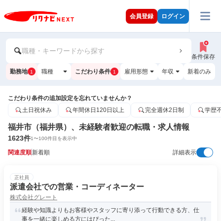
会員登録
ログイン
職種・キーワードから探す
条件保存
勤務地
職種
こだわり条件
雇用形態
年収
新着のみ
1
1
こだわり条件の追加設定を忘れていませんか？
土日祝休み
年間休日120日以上
完全週休2日制
学歴
福井市（福井県）、未経験者歓迎の転職・求人情報
1623
件
1
〜
100
件目を表示中
関連度順
新着順
詳細表示
正社員
派遣会社での営業・コーディネーター
株式会社グレート
経験や知識よりもお客様やスタッフに寄り添って⾏動できる⽅、仕
事を⼀緒に楽しめる⽅にはぴった...