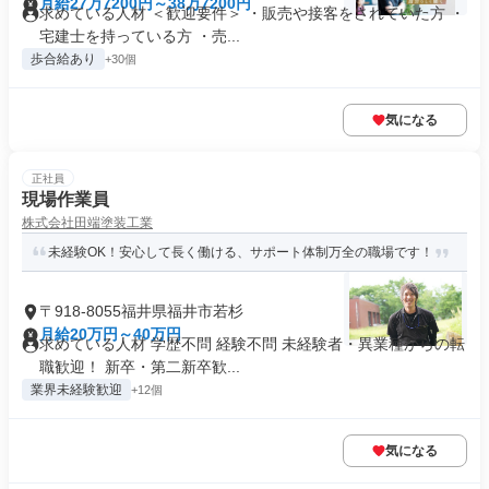
月給27万7200円～38万7200円
求めている人材 ＜歓迎要件＞ ・販売や接客をされていた方 ・
宅建士を持っている方 ・売...
歩合給あり
+30個
気になる
正社員
現場作業員
株式会社田端塗装工業
未経験OK！安心して長く働ける、サポート体制万全の職場です！
〒918-8055福井県福井市若杉
月給20万円～40万円
求めている人材 学歴不問 経験不問 未経験者・異業種からの転
職歓迎！ 新卒・第二新卒歓...
業界未経験歓迎
+12個
気になる