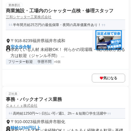
業務委託
商業施設・工場内のシャッター点検・修理スタッフ
三和シヤッター工業株式会社
半年間月給25万円の最低保障・夜間の高単価案件あり！
〒918-8239福井県福井市成和
完全歩合制
求めている人材 未経験OK！ 何らかの現場職・職人経験がある
方は歓迎（ジャンル不問） ...
フリーター歓迎
学歴不問
+6個
気になる
正社員
事務・バックオフィス業務
Ｃａｒｒｙ株式会社
高時給1250円〜✨日払い可✅週1、2h～＆短期◎学生活躍中
〒910-0023福井県福井市順化
時給1250円以上
求めている人材 ✅未経験OK！ ✅もちろん経験者も歓迎♪ 基礎