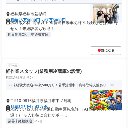
福井県福井市若杉町
月給25万5000円～27万5000円
求める人材: 高卒以上 ※普通自動車免許 ※経験などは問いま
せん！未経験者も歓迎！
即日勤務OK
交通費支給
気になる
正社員
軽作業スタッフ(業務用冷蔵庫の設置)
株式会社マルサン
未経験大歓迎✊年収500万可！若手活躍中！資格取得支援あり！
〒910-0816福井県福井市中ノ郷町
月給32万円～41万円
求めている人材 ✅普通自動車運転免許 （AT限定の方、大歓
迎！） ※入社後に会社サポー...
業界未経験歓迎
+17個