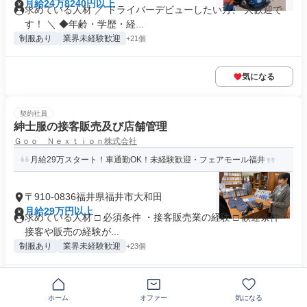
月給24万8240円以上
求めている人材 ／ ドライバーデビューしたい方、 大歓迎で
す！ ＼ ◆年齢・学歴・経...
制服あり
業界未経験歓迎
+21個
気になる
契約社員
紳士服の接客販売及び店舗管理
Ｇｏｏ Ｎｅｘｔｉｏｎ株式会社
月給29万スタート！車通勤OK！未経験歓迎・フェアモール福井
〒910-0836福井県福井市大和田
月給29万円以上
求めている人材 □ 必須条件 ・接客販売業の経験 □ 歓迎条件 ・
接客や販売の経験が...
制服あり
業界未経験歓迎
+23個
気になる
ホーム
オファー
気になる