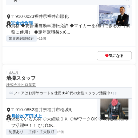
実！
〒910-0023福井県福井市順化
完全歩合制
資格 ◆要普通自動車運転免許 ◆マイカーを利用できる方（業
務に使用） ◆定年退職後の6...
業界未経験歓迎
+11個
気になる
正社員
清掃スタッフ
株式会社ヒロ産業
フロアはお掃除カートを使用★40代の女性スタッフ活躍中♪
〒910-0852福井県福井市松城町
月給20万円以上
求めている人材 ◇未経験ＯＫ ◇WワークOK ◇40代のスタッ
フ活躍中！！ ひげOK...
制服あり
主婦・主夫歓迎
+6個