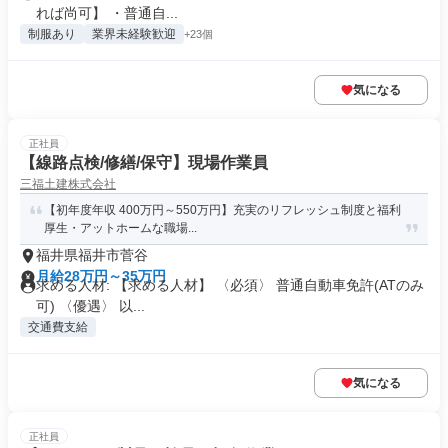
れば尚可】 ・普通自...
制服あり
業界未経験歓迎
+23個
気になる
正社員
【線路点検/修繕/保守】現場作業員
三福土建株式会社
【初年度年収 400万円～550万円】充実のリフレッシュ制度と福利
厚生・アットホームな職場...
福井県福井市菅谷
月給28万円～35万円
求める人材: 【求める人材】 〈必須〉 普通自動車免許(ATのみ
可) 〈優遇〉 以...
交通費支給
気になる
正社員