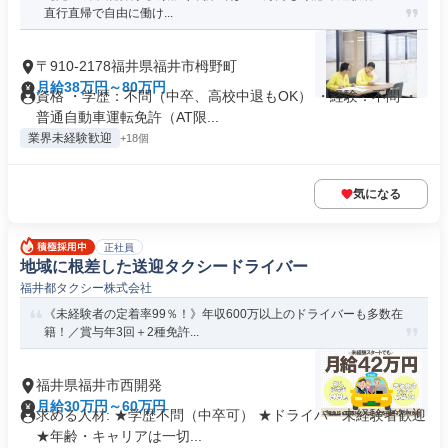
直行直帰で自由に働け...
〒910-2178福井県福井市栂野町
月給38万円～80万円
資格 ・学歴：不問（中卒、高校中退もOK） ・経験：不問 ・
普通自動車運転免許（AT限...
業界未経験歓迎
+18個
気になる
正社員
地域に根差した送迎タクシードライバー
福井都タクシー株式会社
《未経験者の定着率99％！》年収600万以上のドライバーも多数在
籍！／賞与年3回＋2種免許...
福井県福井市西開発
月給30万円～60万円
求める人材: ★学歴不問（中卒可） ★ドライバー未経験者歓迎
★年齢・キャリアは一切...