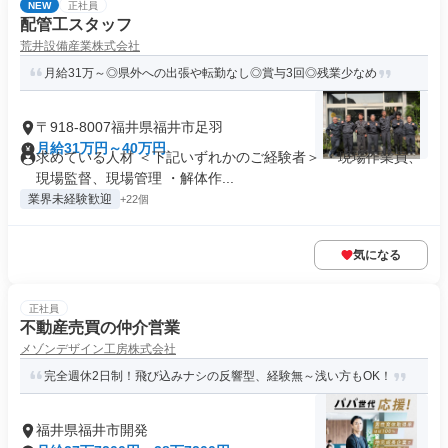
NEW
正社員
配管工スタッフ
荒井設備産業株式会社
月給31万～◎県外への出張や転勤なし◎賞与3回◎残業少なめ
〒918-8007福井県福井市足羽
月給31万円～40万円
求めている人材 ＜下記いずれかのご経験者＞ ・現場作業員、
現場監督、現場管理 ・解体作...
業界未経験歓迎
+22個
気になる
正社員
不動産売買の仲介営業
メゾンデザイン工房株式会社
完全週休2日制！飛び込みナシの反響型、経験無～浅い方もOK！
福井県福井市開発