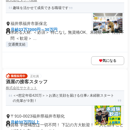
株式会社タケベ無線
趣味を活かせて成長できる職場です
福井県福井市新保北
月給23万7000円～30万円
求める人材: ＜必須＞ 特になし 無資格OK、未経験OK、性別不
問 ＜歓迎＞ ...
交通費支給
気になる
正社員
酒屋の接客スタッフ
株式会社サケネット
＜<想定年収420万＞＞お酒と笑顔を届ける仕事♪ 未経験スタート
の先輩が９割！
〒910-0023福井県福井市順化
月給30万円以上
資格 学歴職歴は一切不問！ 下記の方大歓迎！ ・人と話すこと