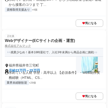
から接客のコツまで 丁...
資格取得支援あり
+4個
気になる
正社員
Webデザイナー(ECサイトの企画・運営)
株式会社アルマック
残業少なめ！基本18時退社で、入社3年未満から商品企画に挑戦
福井県福井市三宅町
月給23万円～25万円
求めている人材 学歴：高卒以上 【必須条件】 ・WEB制作実
務経験（HTML、CS...
業界未経験歓迎
+29個
気になる