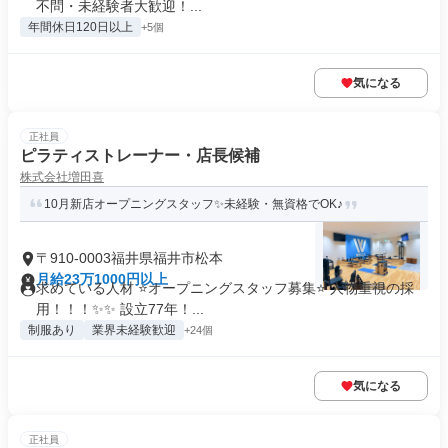
不問・未経験者大歓迎！...
年間休日120日以上
+5個
気になる
正社員
ピラティストレーナー・店長候補
株式会社増田喜
10月新店オープニングスタッフ✨未経験・無資格でOK♪
〒910-0003福井県福井市松本
月給23万1000円以上
求めている人材 ⭐オープニングスタッフ募集⭐ 人物重視の採
用！！！✨✨ 設立77年！...
制服あり
業界未経験歓迎
+24個
気になる
正社員