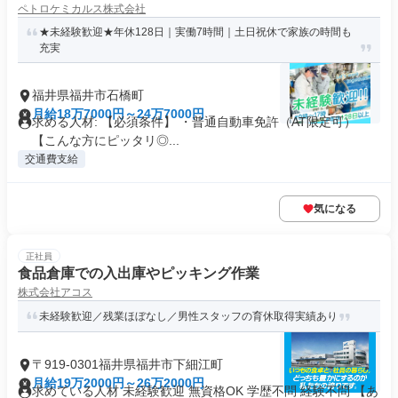
ペトロケミカルス株式会社
★未経験歓迎★年休128日｜実働7時間｜土日祝休で家族の時間も
充実
福井県福井市石橋町
月給18万7000円～24万7000円
求める人材: 【必須条件】 ・普通自動車免許（AT限定可）
【こんな方にピッタリ◎...
交通費支給
気になる
正社員
食品倉庫での入出庫やピッキング作業
株式会社アコス
未経験歓迎／残業ほぼなし／男性スタッフの育休取得実績あり
〒919-0301福井県福井市下細江町
月給19万2000円～26万2000円
求めている人材 未経験歓迎 無資格OK 学歴不問 経験不問 【あ