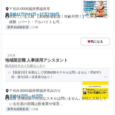
〒910-0006福井県福井市
月給21万2541円～37万7790円
求めている人材 【未経験者歓迎！年齢不問！】 これまでのご
経験（パート・アルバイトも可...
業界未経験歓迎
+14個
気になる
正社員
地域限定職 人事採用アシスタント
株式会社サカイ引越センター
【面接1回】転勤なし◎実務経験やスキルは問いません！昇給年1
回・賞与2回＋決算賞与あり！
〒918-8005福井県福井市みのり
月給24万円～40万円
資格 実務経験や特別なスキルは問いません｡ 当社に入社して
いる社員の前職は飲食業や保育...
業界未経験歓迎
+15個