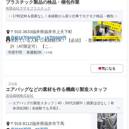
プラスチック製品の検品・梱包作業
有限会社ヲザキプラスチック
17時定時＆残業なし！未経験から座り仕事でモクモク検品・梱包
〒910-3633福井県福井市上天下町
月給18万8000円～19万5000円
求めている人材 ◎未経験OK！ 【必須】 ・普通自動車運転免
許（AT限定可） 【こ...
学歴不問
車通勤OK
+14個
気になる
正社員
エアバッグなどの素材を作る機織り製造スタッフ
岩佐織物株式会社
エアバッグの製造スタッフ｜40・50代活躍中｜残業ほぼなし｜有
休消化9割｜未経験でも月収2...
〒918-8112福井県福井市下馬