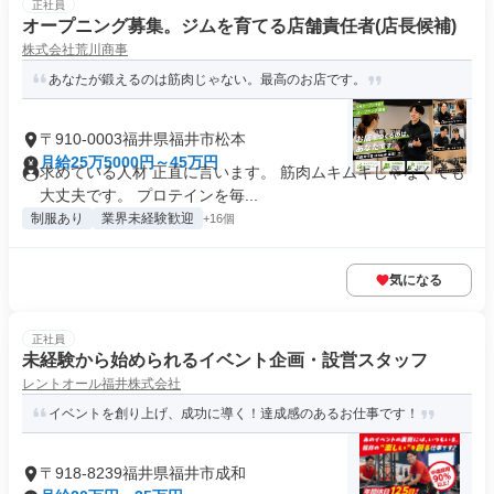
正社員
オープニング募集。ジムを育てる店舗責任者(店長候補)
株式会社荒川商事
あなたが鍛えるのは筋肉じゃない。最高のお店です。
〒910-0003福井県福井市松本
月給25万5000円～45万円
求めている人材 正直に言います。 筋肉ムキムキじゃなくても
大丈夫です。 プロテインを毎...
制服あり
業界未経験歓迎
+16個
気になる
正社員
未経験から始められるイベント企画・設営スタッフ
レントオール福井株式会社
イベントを創り上げ、成功に導く！達成感のあるお仕事です！
〒918-8239福井県福井市成和