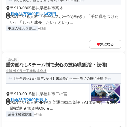
仲間と挑む、他とは違う電気工事のプロ集団
〒910-0805福井県福井市高木
月給24万5000円～64万円
求めている人材 「チームスポーツが好き」「手に職をつけた
い」「もっと成長したい」という...
中途入社50％以上
+22個
気になる
正社員
重労働なし&チーム制で安心の技術職(配管・設備)
北陸ボイラー工業株式会社
【完全週休2日×賞与5か月】未経験から一生モノの技術を取得
〒910-0015福井県福井市二の宮
月給25万2000円以上
求めている人材 ◆必須 普通自動車免許（AT限定可） ★未経
験歓迎 ★無資格OK ★...
業界未経験歓迎
+15個