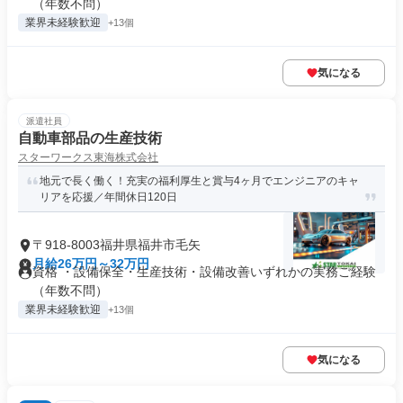
（年数不問）
業界未経験歓迎
+13個
気になる
派遣社員
自動車部品の生産技術
スターワークス東海株式会社
地元で長く働く！充実の福利厚生と賞与4ヶ月でエンジニアのキャ
リアを応援／年間休日120日
〒918-8003福井県福井市毛矢
月給26万円～32万円
資格 ・設備保全・生産技術・設備改善いずれかの実務ご経験
（年数不問）
業界未経験歓迎
+13個
気になる