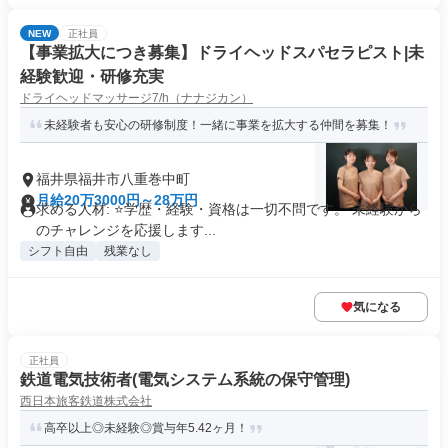
NEW
正社員
【事業拡大につき募集】ドライヘッドスパセラピスト|未
経験歓迎・研修充実
ドライヘッドマッサージ7/h（ナナジカン）
未経験者も安心の研修制度！一緒に事業を拡大する仲間を募集！
福井県福井市八重巻中町
月給20万3000円～28万円
求める人材: ⭐学歴・経験・資格は一切不問です。 未経験から
のチャレンジを応援します...
シフト自由
残業なし
気になる
正社員
鉄道電気技術者(電気システム系統の保守管理)
西日本旅客鉄道株式会社
高卒以上◎未経験◎賞与年5.42ヶ月！