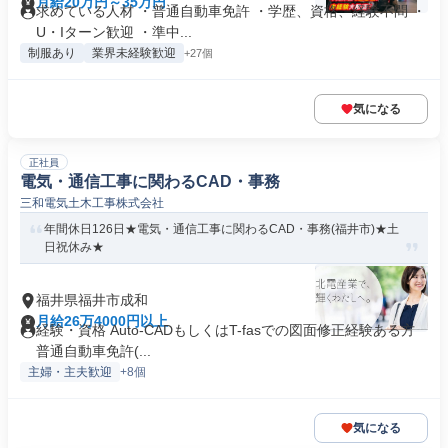
月給20万円～35万円
求めている人材 ・普通自動車免許 ・学歴、資格、経験不問 ・
U・Iターン歓迎 ・準中...
制服あり
業界未経験歓迎
+27個
気になる
正社員
電気・通信工事に関わるCAD・事務
三和電気土木工事株式会社
年間休日126日★電気・通信工事に関わるCAD・事務(福井市)★土
日祝休み★
福井県福井市成和
月給26万4000円以上
経験・資格 Auto-CADもしくはT-fasでの図面修正経験ある方
普通自動車免許(...
主婦・主夫歓迎
+8個
気になる