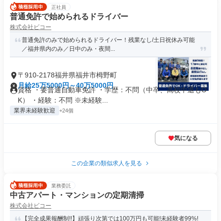
正社員
普通免許で始められるドライバー
株式会社ビコー
普通免許のみで始められるドライバー！残業なし/土日祝休み可能
／福井県内のみ／日中のみ・夜間...
〒910-2178福井県福井市栂野町
月給25万5000円～40万5000円
資格 ・要普通自動車免許 ・学歴：不問（中卒、高校中退もO
K） ・経験：不問 ※未経験...
業界未経験歓迎
+24個
気になる
この企業の類似求人を見る
業務委託
中古アパート・マンションの定期清掃
株式会社ビコー
【完全成果報酬制!!】頑張り次第では100万円も可能!未経験者99%!