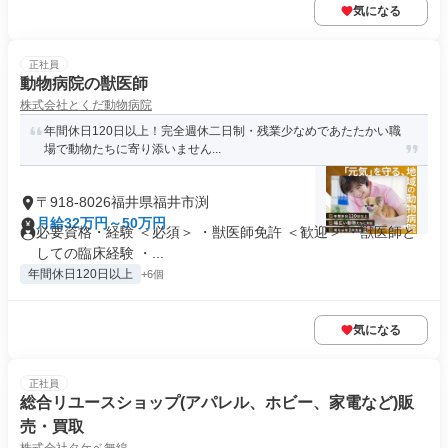
気になる
正社員
動物病院の獣医師
株式会社とくだ動物病院
年間休日120日以上！完全週休二日制・残業少なめであたたかい職
場で動物たちに寄り添いません...
〒918-8026福井県福井市渕
月給32万円～50万円
必要資格・経験 ＜必須＞ ・獣医師免許 ＜歓迎＞ ・獣医師と
しての臨床経験 ・...
年間休日120日以上
+6個
気になる
正社員
総合リユースショップ(アパレル、ホビー、家電など)販
売・買取