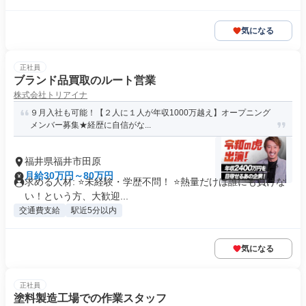
気になる
正社員
ブランド品買取のルート営業
株式会社トリアイナ
９月入社も可能！【２人に１人が年収1000万越え】オープニング
メンバー募集★経歴に自信がな...
福井県福井市田原
月給30万円～80万円
求める人材: ⭐️未経験・学歴不問！ ⭐️熱量だけは誰にも負けな
い！という方、大歓迎...
交通費支給
駅近5分以内
気になる
正社員
塗料製造工場での作業スタッフ