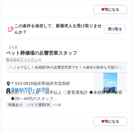
気になる
この条件を保存して、新着求人を受け取りませ
受け取る
んか？
正社員
ペット葬儀場の反響営業スタッフ
株式会社アイソウシャ
ノルマなし！未経験OKの反響型営業です！４連休の取得も可能◎
〒910-0818福井県福井市堂島町
月給30万円～35万円
求めている人材 ◇高卒以上 ◇要普通免許 ◆未経験者大歓迎
◆20～40代のスタッフ...
制服あり
バイク通勤OK
+11個
気になる