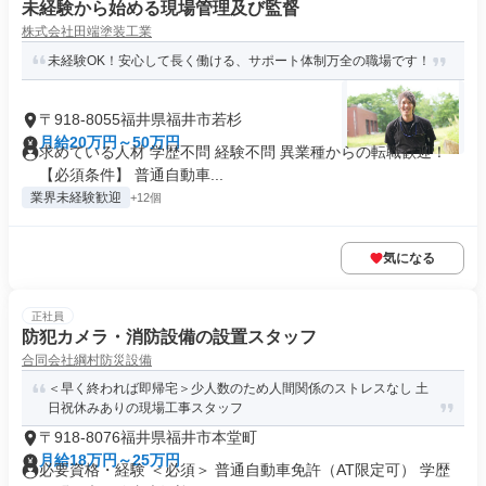
未経験から始める現場管理及び監督
株式会社田端塗装工業
未経験OK！安心して長く働ける、サポート体制万全の職場です！
〒918-8055福井県福井市若杉
月給20万円～50万円
求めている人材 学歴不問 経験不問 異業種からの転職歓迎！
【必須条件】 普通自動車...
業界未経験歓迎
+12個
気になる
正社員
防犯カメラ・消防設備の設置スタッフ
合同会社綱村防災設備
＜早く終われば即帰宅＞少人数のため人間関係のストレスなし 土
日祝休みありの現場工事スタッフ
〒918-8076福井県福井市本堂町
月給18万円～25万円
必要資格・経験 ＜必須＞ 普通自動車免許（AT限定可） 学歴