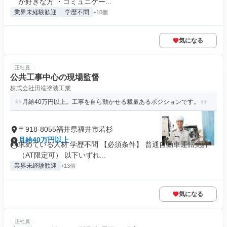
が好きな方 ・コミュニケー...
業界未経験歓迎
学歴不問
+10個
気になる
正社員
公共工事中心の現場監督
株式会社田端塗装工業
月給40万円以上。工事を自ら動かせる裁量あるポジションです。
〒918-8055福井県福井市若杉
月給40万円以上
求めている人材 学歴不問 【必須条件】 普通自動車運転免許
（AT限定可） 以下いずれ...
業界未経験歓迎
+13個
気になる
正社員