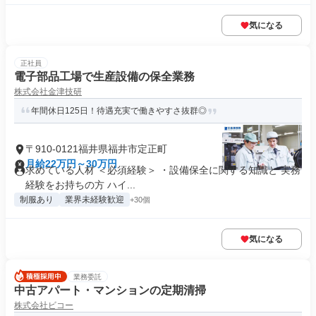
気になる
正社員
電子部品工場で生産設備の保全業務
株式会社金津技研
年間休日125日！待遇充実で働きやすさ抜群◎
〒910-0121福井県福井市定正町
月給22万円～30万円
求めている人材 ＜必須経験＞ ・設備保全に関する知識と 実務
経験をお持ちの方 ハイ...
制服あり
業界未経験歓迎
+30個
気になる
業務委託
中古アパート・マンションの定期清掃
株式会社ビコー