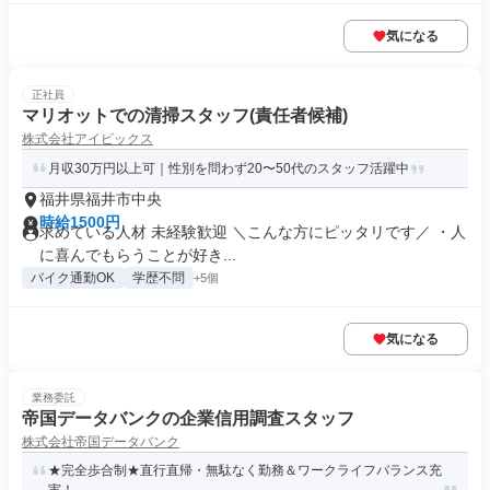
気になる
正社員
マリオットでの清掃スタッフ(責任者候補)
株式会社アイビックス
月収30万円以上可｜性別を問わず20〜50代のスタッフ活躍中
福井県福井市中央
時給1500円
求めている人材 未経験歓迎 ＼こんな方にピッタリです／ ・人
に喜んでもらうことが好き...
バイク通勤OK
学歴不問
+5個
気になる
業務委託
帝国データバンクの企業信用調査スタッフ
株式会社帝国データバンク
★完全歩合制★直行直帰・無駄なく勤務＆ワークライフバランス充