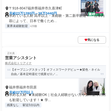
〒918-8047福井県福井市久喜津町
月給23万1280円～38万3440円
求めている人材 高卒以上・未経験・第二新卒歓迎！ ・仕事内
容によって、日本で働くため...
業界未経験歓迎
+23個
気になる
正社員
営業アシスタント
株式会社トリアイナ
【オープニングスタッフ】オフィスワークデビュー★髪色・ネイル
自由／基本定時退社で残業ゼロ／...
福井県福井市田原
月給22万円以上
求める人材: ★未経験OK｜社会人経験がない方や第二新卒の方
も歓迎しています！★ 学...
残業なし
駅近5分以内