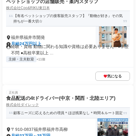
ペットショップの店舗販売・案内スタッフ
株式会社Coo&RIKU東日本
【有名ペットショップの接客販売スタッフ】『動物が好き』その気
持ちが一番大切☆
福井県福井市開発
月給24万円以上
経験・資格 動物に関わる知識や資格は必要ありません!! ●学歴
不問 ●高校卒業以上 ...
主婦・主夫歓迎
+11個
気になる
正社員
食品配送の4tドライバー(中京・関西・北陸エリア)
株式会社ダイレック
顧客ニーズに応えるための増員＊ほぼ残業なし＊時間＆ルート固定
〒910-0837福井県福井市高柳
月給33万円～35万円