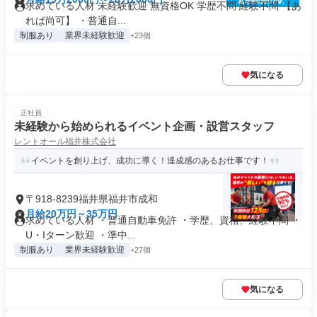
求めている人材 未経験歓迎 無資格OK 学歴不問 経験不問 【あ
れば尚可】 ・普通自...
制服あり
業界未経験歓迎
+23個
気になる
正社員
未経験から始められるイベント企画・設営スタッフ
レントオール福井株式会社
イベントを創り上げ、成功に導く！達成感のあるお仕事です！
〒918-8239福井県福井市成和
月給20万円～35万円
求めている人材 ・普通自動車免許 ・学歴、資格、経験不問 ・
U・Iターン歓迎 ・準中...
制服あり
業界未経験歓迎
+27個
気になる