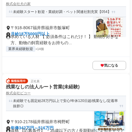
株式会社犬の家
未経験スタート歓迎・業績好調・ペット関連社割充実【054】
〒918-8067福井県福井市飯塚町
月給18万5000円以上
求めている人材 【 必須条件はこれだけ！ 】 動物が好きな
方、動物の飼育経験をお持ちの...
業界未経験歓迎
+14個
気になる
正社員
残業なしの法人ルート営業(未経験)
株式会社ビコー
未経験でも固定給28万円以上で安心!年休120日超/残業なし/定着率
抜群◎
〒910-2178福井県福井市栂野町
年俸342万円～516万円
資格 【応募条件】 ・35歳以下の方 / 長期勤続によるキャリア