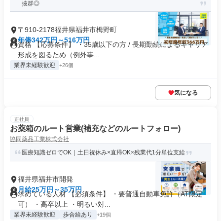
抜群◎
〒910-2178福井県福井市栂野町
年俸342万円～516万円
資格 【応募条件】 ・35歳以下の方 / 長期勤続によるキャリア
形成を図るため（例外事...
業界未経験歓迎
+26個
気になる
正社員
お薬箱のルート営業(補充などのルートフォロー)
協同薬品工業株式会社
医療知識ゼロでOK｜土日祝休み×直帰OK×残業代1分単位支給
福井県福井市開発
月給25万円～35万円
求めている人材 【必須条件】 ・要普通自動車免許（AT限定
可） ・高卒以上 ・明るい対...
業界未経験歓迎
歩合給あり
+19個