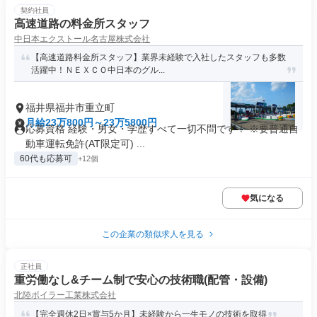
契約社員
高速道路の料金所スタッフ
中日本エクストール名古屋株式会社
【高速道路料金所スタッフ】業界未経験で入社したスタッフも多数
活躍中！ＮＥＸＣＯ中日本のグル...
福井県福井市重立町
月給23万800円～23万5800円
応募資格 経験・男女・学歴すべて一切不問です！ ※要普通自
動車運転免許(AT限定可) ...
60代も応募可
+12個
気になる
この企業の類似求人を見る
正社員
重労働なし&チーム制で安心の技術職(配管・設備)
北陸ボイラー工業株式会社
【完全週休2日×賞与5か月】未経験から一生モノの技術を取得