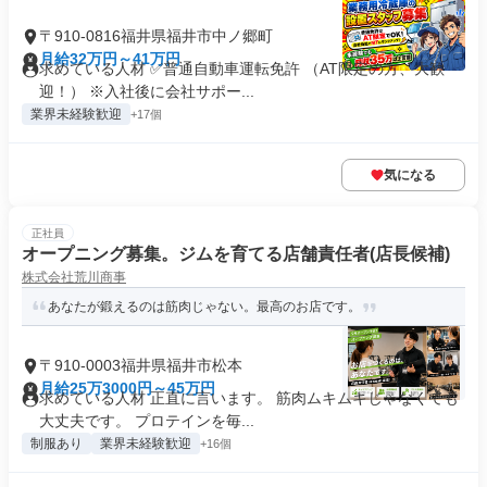
〒910-0816福井県福井市中ノ郷町
月給32万円～41万円
求めている人材 ✅普通自動車運転免許 （AT限定の方、大歓
迎！） ※入社後に会社サポー...
業界未経験歓迎
+17個
気になる
正社員
オープニング募集。ジムを育てる店舗責任者(店長候補)
株式会社荒川商事
あなたが鍛えるのは筋肉じゃない。最高のお店です。
〒910-0003福井県福井市松本
月給25万3000円～45万円
求めている人材 正直に言います。 筋肉ムキムキじゃなくても
大丈夫です。 プロテインを毎...
制服あり
業界未経験歓迎
+16個