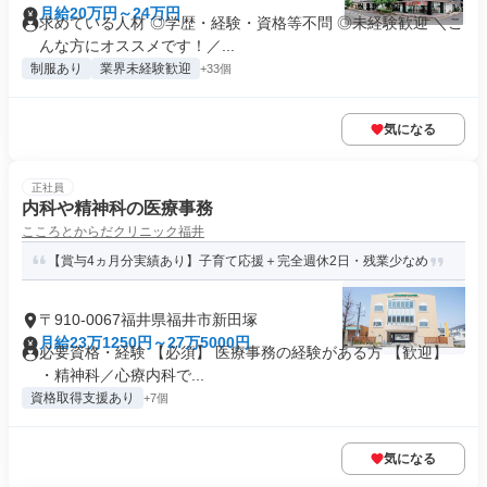
月給20万円～24万円
求めている人材 ◎学歴・経験・資格等不問 ◎未経験歓迎 ＼こ
んな方にオススメです！／...
制服あり
業界未経験歓迎
+33個
気になる
正社員
内科や精神科の医療事務
こころとからだクリニック福井
【賞与4ヵ月分実績あり】子育て応援＋完全週休2日・残業少なめ
〒910-0067福井県福井市新田塚
月給23万1250円～27万5000円
必要資格・経験 【必須】 医療事務の経験がある方 【歓迎】
・精神科／心療内科で...
資格取得支援あり
+7個
気になる