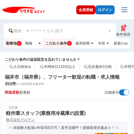
会員登録
ログイン
職種・キーワードから探す
条件保存
勤務地
職種
こだわり条件
雇用形態
年収
新着のみ
1
1
こだわり条件の追加設定を忘れていませんか？
土日祝休み
年間休日120日以上
完全週休2日制
学歴
福井市（福井県）、フリーター歓迎の転職・求人情報
353
件
1
〜
100
件目を表示中
関連度順
新着順
詳細表示
正社員
軽作業スタッフ(業務用冷蔵庫の設置)
株式会社マルサン
未経験大歓迎✊年収500万可！若手活躍中！資格取得支援あり！