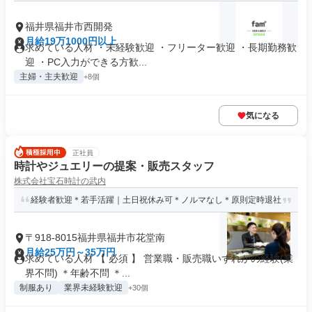
福井県福井市西開発
月給19万1000円以上
求めている人材 ・未経験歓迎 ・フリーター歓迎 ・長期勤務歓
迎 ・PC入力ができる方歓...
主婦・主夫歓迎
+8個
気になる
正社員
時計やジュエリーの提案・販売スタッフ
株式会社宝石時計の武内
経験者歓迎＊若手活躍｜土日祝休み可＊ノルマなし＊原則定時退社
〒918-8015福井県福井市花堂南
月給25万円～35万円
求めている人材 【 必須 】 営業職・販売職いずれかの経験(業
界不問) ＊年齢不問 ＊...
制服あり
業界未経験歓迎
+30個