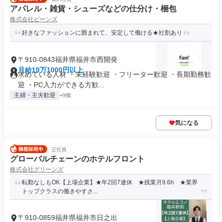
アパレル・雑貨・シューズなどの仕分け・梱包
株式会社ビーンズ
好きなファッションに囲まれて、安定して働ける★社割あり
〒910-0843福井県福井市西開発
月給19万1000円以上
求めている人材 ・未経験歓迎 ・フリーター歓迎 ・長期勤務歓
迎 ・PC入力ができる方歓...
主婦・主夫歓迎
+9個
気になる
正社員
グローバルチェーンのホテルフロント
株式会社グリーンズ
転勤なしもOK【上場企業】★年2回7連休 ★残業月9.6h ★業界
トップクラスの働きやすさ...
〒910-0859福井県福井市日之出