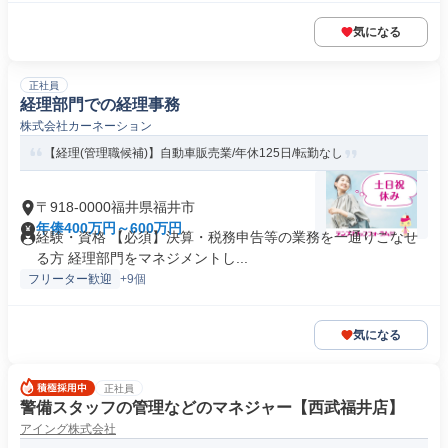
気になる
正社員
経理部門での経理事務
株式会社カーネーション
【経理(管理職候補)】自動車販売業/年休125日/転勤なし
〒918-0000福井県福井市
年俸400万円～600万円
経験・資格 【必須】決算・税務申告等の業務を一通りこなせ
る方 経理部門をマネジメントし...
フリーター歓迎
+9個
気になる
正社員
警備スタッフの管理などのマネジャー【西武福井店】
アイング株式会社