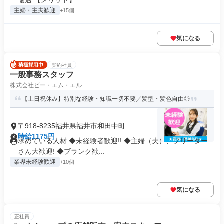
優遇 【メリット】 ...
主婦・主夫歓迎
+15個
気になる
契約社員
一般事務スタッフ
株式会社ビー・エム・エル
【土日祝休み】特別な経験・知識一切不要／髪型・髪色自由◎
〒918-8235福井県福井市和田中町
時給1175円
求めている人材 ◆未経験者歓迎!! ◆主婦（夫）、フリーター
さん大歓迎! ◆ブランク歓...
業界未経験歓迎
+10個
気になる
正社員