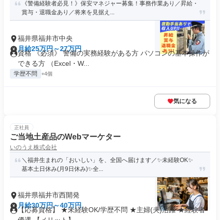
《警備経験者必見！》保安マネジャー募集！事務作業あり／昇給・
賞与・退職金あり／将来を見据え...
福井県福井市中央
月給25万円～27万円
資格 《必須》 警備の実務経験がある方 パソコンの基本操作が
できる方 （Excel・W...
学歴不問
+4個
気になる
正社員
ご当地土産品のWebマーケター
いのうえ株式会社
＼福井生まれの「おいしい」を、全国へ届けます／✨未経験OK✨
基本土日休み(月9日休み)✨全...
福井県福井市西開発
月給30万円～40万円
【応募資格】 ★未経験OK/学歴不問 ★主婦(夫)活躍 ★経験者