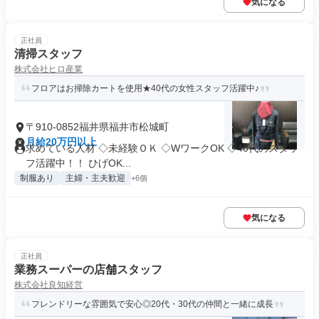
気になる
正社員
清掃スタッフ
株式会社ヒロ産業
フロアはお掃除カートを使用★40代の女性スタッフ活躍中♪
〒910-0852福井県福井市松城町
月給20万円以上
求めている人材 ◇未経験ＯＫ ◇WワークOK ◇40代のスタッ
フ活躍中！！ ひげOK...
制服あり
主婦・主夫歓迎
+6個
気になる
正社員
業務スーパーの店舗スタッフ
株式会社良知経営
フレンドリーな雰囲気で安心◎20代・30代の仲間と一緒に成長