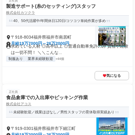
正社員
製造サポート(糸のセッティング)スタッフ
株式会社カツクラ
40、50代活躍中/年間休日120日/コツコツ単純作業が多め
〒918-8034福井県福井市南居町
月給19万7000円～26万2000円
求めている人材 ◎高卒以上 ◎普通自動車免許のみ 資格や経験
は一切不問！ ＼＼こんな...
制服あり
業界未経験歓迎
+44個
気になる
正社員
食品倉庫での入出庫やピッキング作業
株式会社アコス
未経験歓迎／残業ほぼなし／男性スタッフの育休取得実績あり
〒919-0301福井県福井市下細江町
月給19万2000円～26万2000円