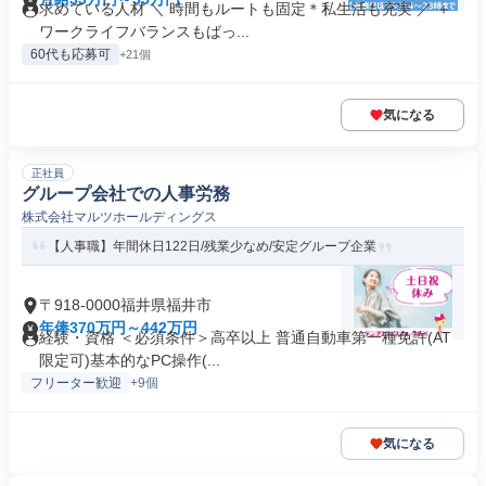
求めている人材 ＼ 時間もルートも固定＊私生活も充実 ／ ＋
ワークライフバランスもばっ...
60代も応募可
+21個
気になる
正社員
グループ会社での人事労務
株式会社マルツホールディングス
【人事職】年間休日122日/残業少なめ/安定グループ企業
〒918-0000福井県福井市
年俸370万円～442万円
経験・資格 ＜必須条件＞高卒以上 普通自動車第一種免許(AT
限定可)基本的なPC操作(...
フリーター歓迎
+9個
気になる