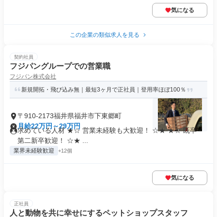
気になる
この企業の類似求人を見る
契約社員
フジパングループでの営業職
フジパン株式会社
新規開拓・飛び込み無｜最短3ヶ月で正社員｜登用率ほぼ100％
〒910-2173福井県福井市下東郷町
月給22万円～29万円
求めている人材 ★☆ 営業未経験も大歓迎！ ☆★ ★☆ 既卒・
第二新卒歓迎！ ☆★ ...
業界未経験歓迎
+12個
気になる
正社員
人と動物を共に幸せにするペットショップスタッフ