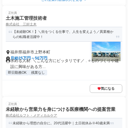
正社員
土木施工管理技術者
株式会社 三好土木
【未経験OK！】＼街をつくる仕事で、人生を変えよう／異業種か
らの転職者活躍中！
福井県福井市上野本町
月給25万円～50万円
求める人材: ＼こんな方にピッタリです／ . ⭐️ものづくりや建
設に興味がある方...
即日勤務OK
残業なし
気になる
正社員
未経験から営業力を身につける医療機関への提案営業
株式会社ルフト・メディカルケア
未経験から理想の自分に。20代活躍中｜土日祝休み※40歳未満