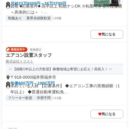
月給23万9200円～26万3700円
資格 ■応募条件■ 高卒以上 転勤ナシOK ※転勤できる方は優遇
＜具体的には＞ ・...
制服あり
業界未経験歓迎
+24個
気になる
業務委託
エアコン設置スタッフ
株式会社トラスト
【経験1年以上の方歓迎】稼働地域は希望にお応え！高収入！
〒918-0000福井県福井市
年俸800万円～1000万円
求めている人材 【応募条件】 ◆エアコン工事の実務経験（1
年以上） ◆普通自動車運転免...
フリーター歓迎
学歴不問
+11個
気になる