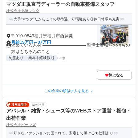
マツダ正規直営ディーラーの自動車整備スタッフ
株式会社北陸マツダ
大手“マツダ”だからこその厚待遇・好環境あり◎休日休暇も充実
〒910-0843福井県福井市西開発
月給19万円～37万円
求めている人材 ══════════════ 整備士資格をお持ちの
方はもちろんのこと、...
制服あり
業界未経験歓迎
+25個
気になる
この企業の類似求人を見る
契約社員
アパレル・雑貨・シューズ等のWEBストア運営・梱包・
出荷作業
株式会社ビーンズ
好きなファッションに囲まれて、安定して働ける★社割あり