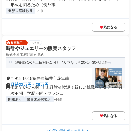
形成を図るため（例外事...
業界未経験歓迎
+26個
気になる
正社員
時計やジュエリーの販売スタッフ
株式会社宝石時計の武内
《未経験OK＊土日祝休み可》ノルマなし＊20代～30代活躍
〒918-8015福井県福井市花堂南
月給22万円～30万円
求めている人材 《 未経験者歓迎！新しい挑戦を応援 》 ＊ 経
験不問・学歴不問・ブラン...
制服あり
業界未経験歓迎
+26個
気になる
この企業の類似求人を見る