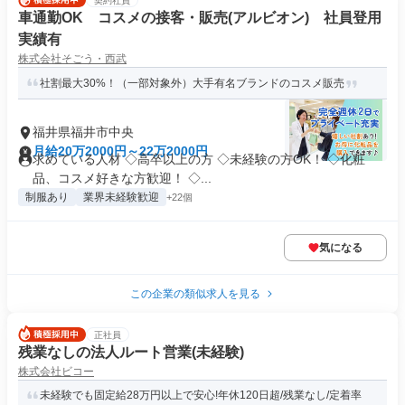
契約社員
車通勤OK コスメの接客・販売(アルビオン) 社員登用
実績有
株式会社そごう・西武
社割最大30%！（一部対象外）大手有名ブランドのコスメ販売
福井県福井市中央
月給20万2000円～22万2000円
求めている人材 ◇高卒以上の方 ◇未経験の方OK！ ◇化粧
品、コスメ好きな方歓迎！ ◇...
制服あり
業界未経験歓迎
+22個
気になる
この企業の類似求人を見る
正社員
残業なしの法人ルート営業(未経験)
株式会社ビコー
未経験でも固定給28万円以上で安心!年休120日超/残業なし/定着率