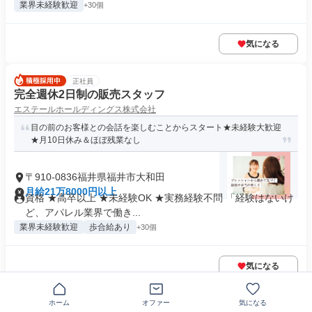
業界未経験歓迎
+30個
気になる
正社員
完全週休2日制の販売スタッフ
エステールホールディングス株式会社
目の前のお客様との会話を楽しむことからスタート★未経験大歓迎
★月10日休み＆ほぼ残業なし
〒910-0836福井県福井市大和田
月給21万8000円以上
資格 ★高卒以上 ★未経験OK ★実務経験不問 「経験はないけ
ど、アパレル業界で働き...
業界未経験歓迎
歩合給あり
+30個
気になる
ホーム
オファー
気になる
正社員