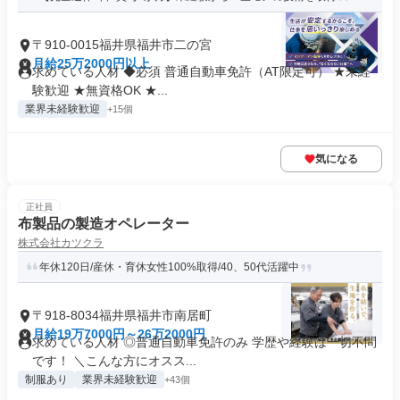
〒910-0015福井県福井市二の宮
月給25万2000円以上
求めている人材 ◆必須 普通自動車免許（AT限定可） ★未経
験歓迎 ★無資格OK ★...
業界未経験歓迎
+15個
気になる
正社員
布製品の製造オペレーター
株式会社カツクラ
年休120日/産休・育休女性100%取得/40、50代活躍中
〒918-8034福井県福井市南居町
月給19万7000円～26万2000円
求めている人材 ◎普通自動車免許のみ 学歴や経験は一切不問
です！ ＼こんな方にオスス...
制服あり
業界未経験歓迎
+43個