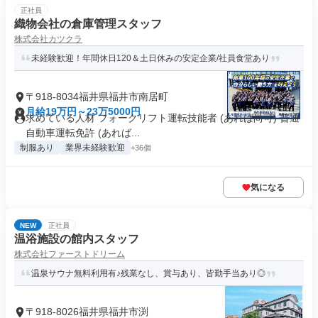
正社員
織物会社の倉庫管理スタッフ
株式会社カツクラ
未経験歓迎！年間休日120＆土日休みの安定企業/社員食堂あり
〒918-8034福井県福井市南居町
月給19万円～23万5000円
求めている人材 フォークリフト運転技能者 (あれば尚可) 普通
自動車運転免許 (あれば...
制服あり
業界未経験歓迎
+36個
気になる
NEW
正社員
温浴施設の館内スタッフ
株式会社ファーストドリーム
温泉サウナ無料利用有♪残業なし、賞与あり、皆勤手当あり◎
〒918-8026福井県福井市渕