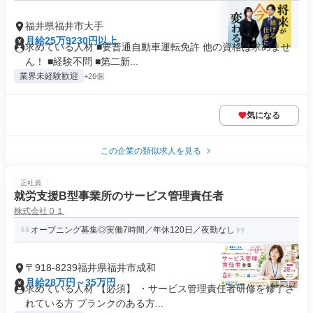
福井県福井市大手
月給25万9230円以上
求めている人材 ■要普通自動車運転免許 他の資格は求めませ
ん！ ■経験不問 ■第二新...
業界未経験歓迎
+26個
気になる
この企業の類似求人を見る
正社員
就労支援B型事業所のサービス管理責任者
株式会社０１
オープニング募集◎実働7時間／年休120日／夜勤なし
〒918-8239福井県福井市成和
月給28万円～35万円
求めている人材 【必須】 ・サービス管理責任者研修を修了さ
れている方 ブランクのある方...