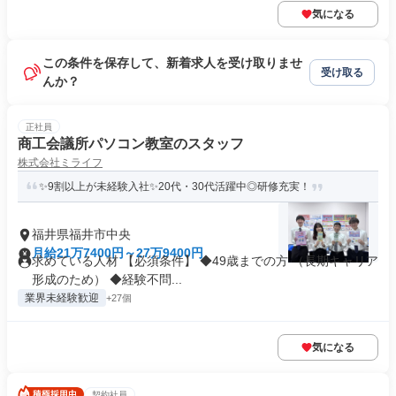
気になる
この条件を保存して、新着求人を受け取りませ
受け取る
んか？
正社員
商工会議所パソコン教室のスタッフ
株式会社ミライフ
✨9割以上が未経験入社✨20代・30代活躍中◎研修充実！
福井県福井市中央
月給21万7400円～27万9400円
求めている人材 【必須条件】 ◆49歳までの方 （長期キャリア
形成のため） ◆経験不問...
業界未経験歓迎
+27個
気になる
契約社員