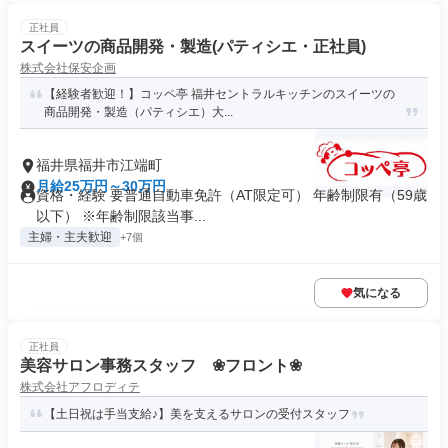
正社員
スイーツの商品開発・製造(パティシエ・正社員)
株式会社保安企画
【経験者歓迎！】コッペ亭 福井セントラルキッチンのスイーツの
商品開発・製造（パティシエ）大...
福井県福井市江端町
月給25万円～30万円
資格・経験 要普通自動車免許（AT限定可） 年齢制限有（59歳
以下） ※年齢制限該当事...
主婦・主夫歓迎
+7個
気になる
正社員
美容サロン事務スタッフ ❀フロント❀
株式会社アフロディテ
【土日祝は手当支給♪】美を支えるサロンの受付スタッフ