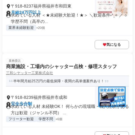
〒918-8237福井県福井市和田東
月給24万円以上
求めている人材 ＜★未経験大歓迎！★＞ ＼歓迎条件༚⁺˳⭐ ／ ○
学歴不問（高卒の...
業界未経験歓迎
+20個
気になる
業務委託
商業施設・工場内のシャッター点検・修理スタッフ
三和シヤッター工業株式会社
半年間月給25万円の最低保障・夜間の高単価案件あり！
〒918-8239福井県福井市成和
完全歩合制
求めている人材 未経験OK！ 何らかの現場職・職人経験がある
方は歓迎（ジャンル不問） ...
フリーター歓迎
学歴不問
+6個