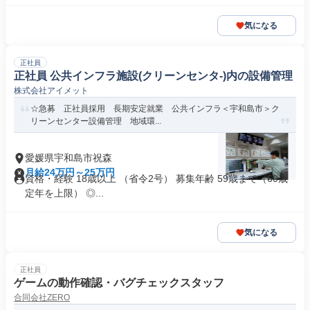
気になる
正社員
正社員 公共インフラ施設(クリーンセンタ-)内の設備管理
株式会社アイメット
☆急募 正社員採用 長期安定就業 公共インフラ＜宇和島市＞ク
リーンセンター設備管理 地域環...
愛媛県宇和島市祝森
月給24万円～25万円
資格・経験 18歳以上 （省令2号） 募集年齢 59歳まで（60歳
定年を上限） ◎...
気になる
正社員
ゲームの動作確認・バグチェックスタッフ
合同会社ZERO