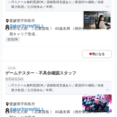
ITスクール無料受講OK／資格取得支援あり／家賃60％補助／未経
験大歓迎／土日祝休み／年間...
愛媛県宇和島市
月給29万9700円以上
求める人材: 《 応募資格 》 40歳未満 （例外事由3号のイ・長
期キャリア形成...
在宅OK
気になる
正社員
ゲームテスター・不具合確認スタッフ
合同会社Sun
ITスクール無料受講OK／資格取得支援あり／家賃60％補助／未経
験大歓迎／土日祝休み／年間...
愛媛県宇和島市
月給29万9700円以上
求める人材: 《 応募資格 》 40歳未満 （例外事由3号のイ・長