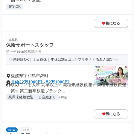
期キャリア形成...
在宅OK
気になる
正社員
保険サポートスタッフ
第一生命保険株式会社
未経験OK｜土日祝休｜年休120日以上✨プラチナくるみん認定
愛媛県宇和島市錦町
月給22万1000円～52万1000円
求めている人材 高卒以上✨ 職種未経験歓迎✨ 業種未経験歓迎
第✨ 第二新卒歓迎ブランク...
業界未経験歓迎
歩合給あり
+18個
気になる
NEW
正社員