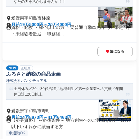
なたの力を活かしませんか！！
愛媛県宇和島市柿原
月給19万5000円～20万4000円
資格・経験 ・高卒以上の方 ・要普通自動車免許（AT限定可）
・未経験者歓迎 ・職務経...
気になる
NEW
正社員
ふるさと納税の商品企画
株式会社パンクチュアル
土日休み／20～30代活躍／地域創生／第一次産業への貢献／年間
休日計120日以上
愛媛県宇和島市寿町
月給24万8673円～41万6463円
【応募資格】 ～必須条件～ 地方創生へのご興味をお持ちの方
以下いずれかに該当する方...
車通勤OK