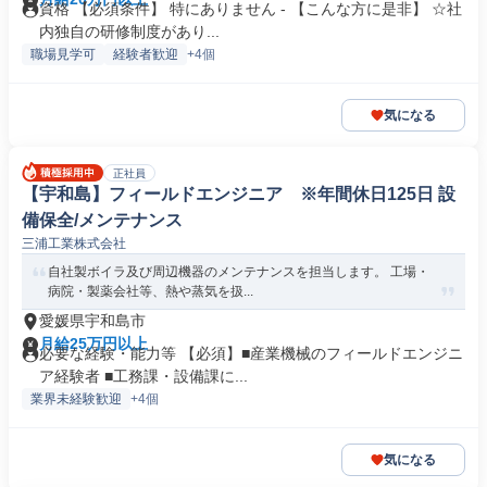
資格 【必須条件】 特にありません - 【こんな方に是非】 ☆社
内独自の研修制度があり...
職場見学可
経験者歓迎
+4個
気になる
正社員
【宇和島】フィールドエンジニア ※年間休日125日 設
備保全/メンテナンス
三浦工業株式会社
自社製ボイラ及び周辺機器のメンテナンスを担当します。 工場・
病院・製薬会社等、熱や蒸気を扱...
愛媛県宇和島市
月給25万円以上
必要な経験・能力等 【必須】■産業機械のフィールドエンジニ
ア経験者 ■工務課・設備課に...
業界未経験歓迎
+4個
気になる