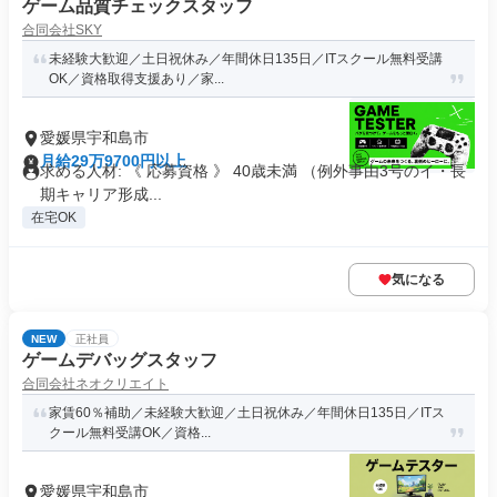
ゲーム品質チェックスタッフ
合同会社SKY
未経験大歓迎／土日祝休み／年間休日135日／ITスクール無料受講
OK／資格取得支援あり／家...
愛媛県宇和島市
月給29万9700円以上
求める人材: 《 応募資格 》 40歳未満 （例外事由3号のイ・長
期キャリア形成...
在宅OK
気になる
NEW
正社員
ゲームデバッグスタッフ
合同会社ネオクリエイト
家賃60％補助／未経験大歓迎／土日祝休み／年間休日135日／ITス
クール無料受講OK／資格...
愛媛県宇和島市