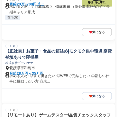
月給29万9700円以上
求める人材: 《 応募資格 》 40歳未満 （例外事由3号のイ・長
期キャリア形成...
在宅OK
気になる
正社員
【正社員】お菓子・食品の箱詰め|モクモク集中環境|寮費
補填ありで即採用
株式会社ゴーバナナ
愛媛県宇和島市
月給28万円～35万円
求める人材: ◎すぐ働きたい ◎WEBで完結したい ◎新しい仕
事に挑戦したい方 ◎未...
気になる
正社員
【リモートあり】ゲームテスター/品質チェックスタッフ