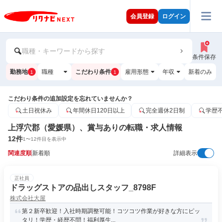
会員登録
ログイン
職種・キーワードから探す
条件保存
勤務地
職種
こだわり条件
雇用形態
年収
新着のみ
1
1
こだわり条件の追加設定を忘れていませんか？
土日祝休み
年間休日120日以上
完全週休2日制
学歴
上浮穴郡（愛媛県）、賞与ありの転職・求人情報
12
件
1
〜
12
件目を表示中
関連度順
新着順
詳細表示
正社員
ドラッグストアの品出しスタッフ_8798F
株式会社大屋
第２新卒歓迎！入社時期調整可能！コツコツ作業が好きな方にピッ
タリ！学歴・経歴不問！福利厚生...