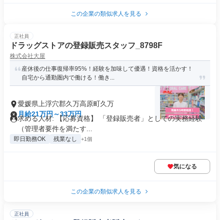
この企業の類似求人を見る
正社員
ドラッグストアの登録販売スタッフ_8798F
株式会社大屋
産休後の仕事復帰率95%！経験を加味して優遇！資格を活かす！
自宅から通勤圏内で働ける！働き...
愛媛県上浮穴郡久万高原町久万
月給21万円～33万円
求める人材: 【応募資格】 「登録販売者」としての実務経験
（管理者要件を満たす...
即日勤務OK
残業なし
+1個
気になる
この企業の類似求人を見る
正社員