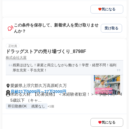
気になる
この条件を保存して、新着求人を受け取りませ
受け取る
んか？
正社員
ドラッグストアの売り場づくり_8798F
株式会社大屋
残業ほぼなし！家庭と両立しながら働ける！学歴・経歴不問！福利
厚生充実・手当充実！
愛媛県上浮穴郡久万高原町久万
月給21万5000円～27万2000円
求める人材: 【応募資格】 ＜未経験者歓迎！＞＜学歴不問＞ 4
5歳以下 （キャ...
即日勤務OK
残業なし
+1個
気になる