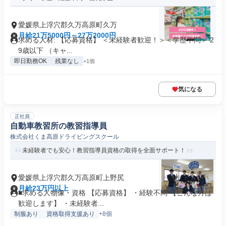
愛媛県上浮穴郡久万高原町久万
月給21万5000円～27万2000円
求める人材: 【応募資格】 ＜未経験者歓迎！＞＜学歴不問＞ 2
9歳以下 （キャ...
即日勤務OK
残業なし
+1個
気になる
正社員
自動車教習所の教習指導員
株式会社くま高原ドライビングスクール
未経験者でも安心！教習指導員資格の取得を全面サポート！
愛媛県上浮穴郡久万高原町上野尻
月給23万円以上
■求める人物像・資格 【応募資格】 ・経験不問 【こんな方は
歓迎します】 ・未経験者...
制服あり
資格取得支援あり
+8個