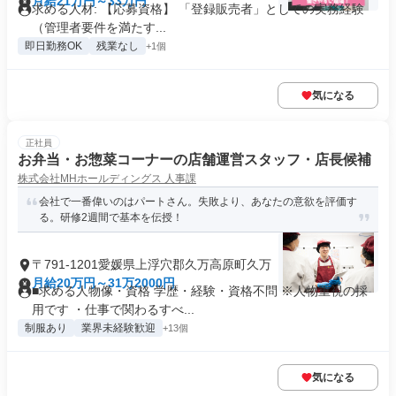
月給21万円～33万円
求める人材: 【応募資格】 「登録販売者」としての実務経験
（管理者要件を満たす...
即日勤務OK
残業なし
+1個
気になる
正社員
お弁当・お惣菜コーナーの店舗運営スタッフ・店長候補
株式会社MHホールディングス 人事課
会社で一番偉いのはパートさん。失敗より、あなたの意欲を評価す
る。研修2週間で基本を伝授！
〒791-1201愛媛県上浮穴郡久万高原町久万
月給20万円～31万2000円
■求める人物像・資格 学歴・経験・資格不問 ※人物重視の採
用です ・仕事で関わるすべ...
制服あり
業界未経験歓迎
+13個
気になる