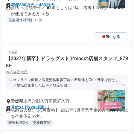
神
年俸380万円～480万円
資格 ＜必須条件＞ ■1級もしくは2級土木施工管理技士 ■CAD
が使用できる方 ＜歓...
完全週休2日制
+2個
気になる
正社員
【2027年新卒】ドラッグストアmacの店舗スタッフ_879
8E
株式会社大屋
オンライン面接／認定資格取得可能／希望休もOK／残業ほぼなし
／地域に密着した仕事／地元で働...
愛媛県上浮穴郡久万高原町久万
月給21万2200円以上
求める人材: 【応募資格】 2027年3月卒業予定の方 短大卒以上
を卒業予定の方...
即日勤務OK
交通費支給