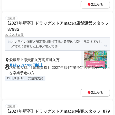
気になる
正社員
【2027年新卒】ドラッグストアmacの店舗運営スタッフ
_8798S
株式会社大屋
オンライン面接／認定資格取得可能／希望休もOK／残業ほぼなし
／地域に密着した仕事／地元で働...
愛媛県上浮穴郡久万高原町久万
月給22万7700円以上
求める人材: 【応募資格】 2027年3月卒業予定の方 短大卒以上
を卒業予定の方...
即日勤務OK
交通費支給
気になる
正社員
【2027年新卒】ドラッグストアmacの接客スタッフ_879