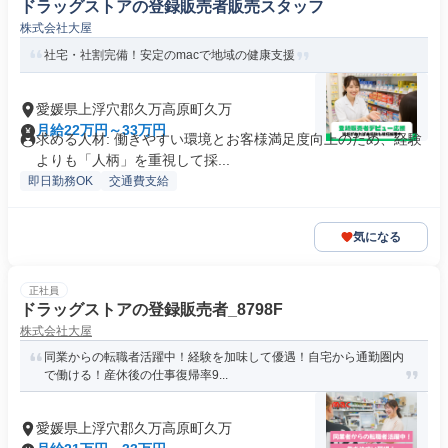
ドラッグストアの登録販売者販売スタッフ
株式会社大屋
社宅・社割完備！安定のmacで地域の健康支援
愛媛県上浮穴郡久万高原町久万
月給22万円～33万円
求める人材: 働きやすい環境とお客様満足度向上のため、経験
よりも「人柄」を重視して採...
即日勤務OK
交通費支給
気になる
正社員
ドラッグストアの登録販売者_8798F
株式会社大屋
同業からの転職者活躍中！経験を加味して優遇！自宅から通勤圏内
で働ける！産休後の仕事復帰率9...
愛媛県上浮穴郡久万高原町久万