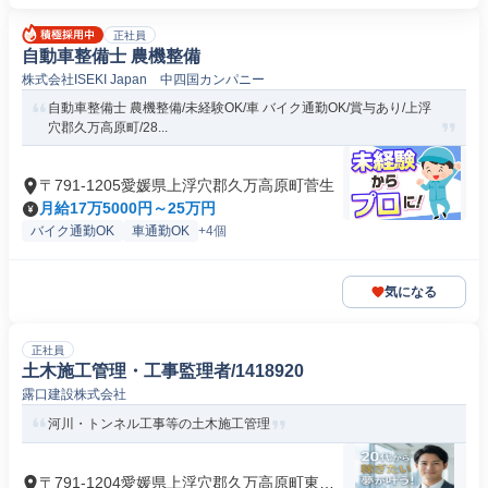
正社員
自動車整備士 農機整備
株式会社ISEKI Japan 中四国カンパニー
自動車整備士 農機整備/未経験OK/車 バイク通勤OK/賞与あり/上浮
穴郡久万高原町/28...
〒791-1205愛媛県上浮穴郡久万高原町菅生
月給17万5000円～25万円
バイク通勤OK
車通勤OK
+4個
気になる
正社員
土木施工管理・工事監理者/1418920
露口建設株式会社
河川・トンネル工事等の土木施工管理
〒791-1204愛媛県上浮穴郡久万高原町東明