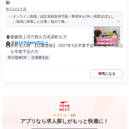
8I
株式会社大屋
オンライン面接／認定資格取得可能／希望休もOK／残業ほぼなし
／地域に密着した仕事／地元で働...
愛媛県上浮穴郡久万高原町久万
月給19万8900円以上
求める人材: 【応募資格】 2027年3月卒業予定の方 短大卒以上
を卒業予定の方...
即日勤務OK
交通費支給
気になる
無料
アプリなら求人探しがもっと快適に！